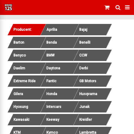
Producent:
Aprilia
Bajaj
Barton
Benda
Benelli
Benyco
BMW
CCW
Daelim
Daytona
Derbi
Extreme Ride
Fantic
GB Motors
Gilera
Honda
Husqvarna
Hyosung
Intercars
Junak
Kawasaki
Keeway
Kreidler
KTM
Kymco
Lambretta