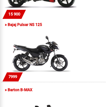
15 900
»
Bajaj Pulsar NS 125
7999
»
Barton B-MAX