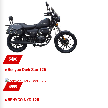
5490
»
Benyco Dark Star 125
4999
»
BENYCO NKD 125