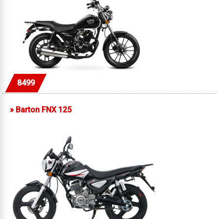
8499
»
Barton FNX 125