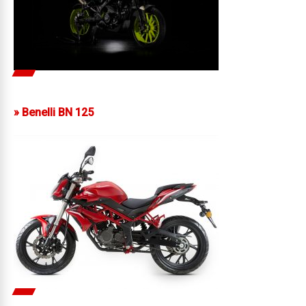
»
Benelli BN 125