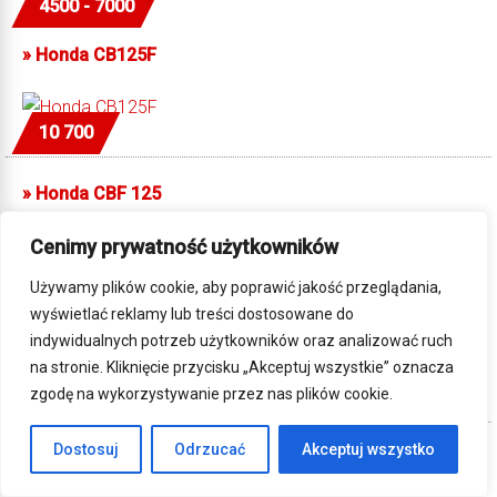
4500 - 7000
»
Honda CB125F
10 700
»
Honda CBF 125
Cenimy prywatność użytkowników
Nowa 10 900
Używamy plików cookie, aby poprawić jakość przeglądania,
wyświetlać reklamy lub treści dostosowane do
»
Honda CBR 125
indywidualnych potrzeb użytkowników oraz analizować ruch
na stronie. Kliknięcie przycisku „Akceptuj wszystkie” oznacza
zgodę na wykorzystywanie przez nas plików cookie.
14 200
Dostosuj
Odrzucać
Akceptuj wszystko
»
Honda DAX ST125