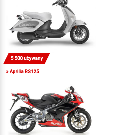
5 500 używany
»
Aprilia RS125