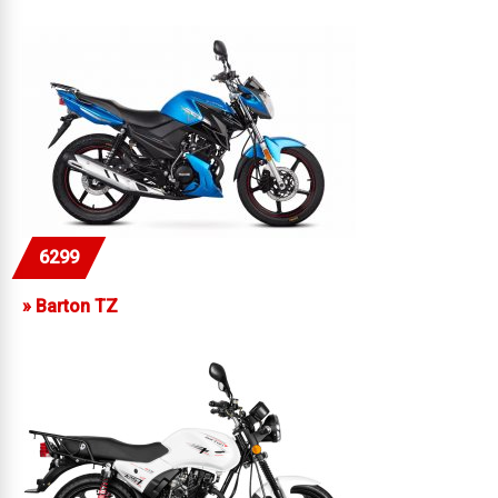
6299
»
Barton TZ