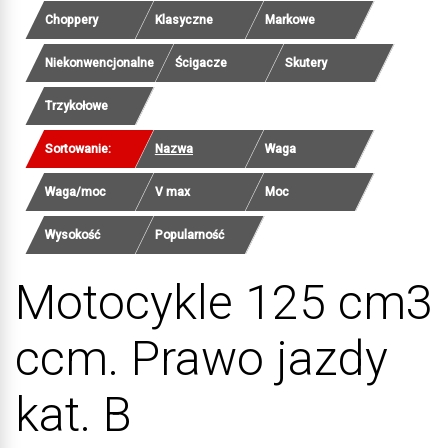
Choppery
Klasyczne
Markowe
Niekonwencjonalne
Ścigacze
Skutery
Trzykołowe
Sortowanie:
Nazwa
Waga
Waga/moc
V max
Moc
Wysokość
Popularność
Motocykle 125 cm3
ccm. Prawo jazdy
kat. B