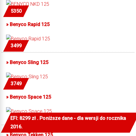
5350
»
Benyco Rapid 125
3499
»
Benyco Sling 125
3749
»
Benyco Space 125
EFI: 8299 zł . Poniższe dane - dla wersji do rocznika
2016.
»
Benyco Tekken 125