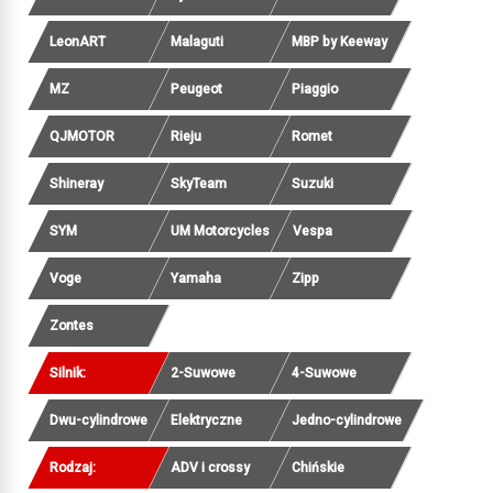
LeonART
Malaguti
MBP by Keeway
MZ
Peugeot
Piaggio
QJMOTOR
Rieju
Romet
Shineray
SkyTeam
Suzuki
SYM
UM Motorcycles
Vespa
Voge
Yamaha
Zipp
Zontes
Silnik:
2-Suwowe
4-Suwowe
Dwu-cylindrowe
Elektryczne
Jedno-cylindrowe
Rodzaj:
ADV i crossy
Chińskie