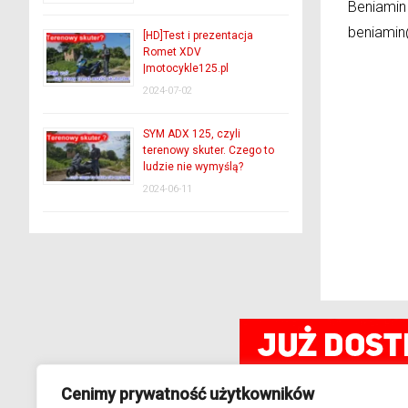
Beniamin
beniamin
[HD]Test i prezentacja
Romet XDV
|motocykle125.pl
2024-07-02
SYM ADX 125, czyli
terenowy skuter. Czego to
ludzie nie wymyślą?
2024-06-11
Cenimy prywatność użytkowników