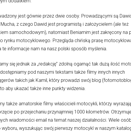
iłym dodatkiem.
wadzony jest gównie przez dwie osoby. Prowadzącymi są Dawid
Mucha, z czego Dawid jest programistą i założycielem (ale też
iem samochodowym), natomiast Beniamim jest zakręcony na p
go rynku motocyklowego. Przegląda chińską prasę motocyklową
a te informacje nam na nasz polski sposób myślenia.
my się jednak za „redakcję” zdolną ogarnąć tak dużą ilość moto
udostępniamy pod naszymi tekstami także filmy innych innych
gerów takich jak Kamil, który prowadzi swój blog (fotomotoblo
to aby ukazać także inne punkty widzenia.
my także amatorskie filmy właścicieli motocykli, którzy wyrażają
rzęcie po przejechaniu przynajmniej 1000 kilometrów. Otrzymuj
ych wiadomości email na temat naszej działalności. Wiele osó
 wyboru, wyszukując swój pierwszy motocykl w naszym katalo