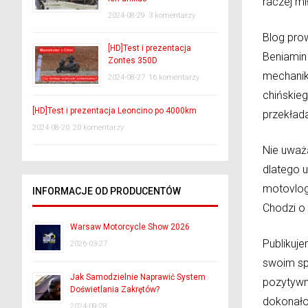
raczej m
2024-08-29
3 komentarzy
Blog pro
[HD]Test i prezentacja
Beniamin 
Zontes 350D
mechanik
2024-08-27
16 komentarzy
chińskie
[HD]Test i prezentacja Leoncino po 4000km
przekład
2024-08-20
20 komentarzy
Nie uważa
dlatego 
motovlog
INFORMACJE OD PRODUCENTÓW
Chodzi o 
Warsaw Motorcycle Show 2026
Publikuje
2026-03-27
swoim sp
Jak Samodzielnie Naprawić System
pozytywn
Doświetlania Zakrętów?
dokonało
2024-09-28