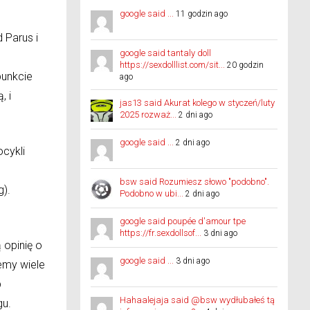
google said ...
11 godzin ago
 Parus i
google said tantaly doll
https://sexdolllist.com/sit...
20 godzin
unkcie
ago
, i
jas13 said Akurat kolego w styczeń/luty
2025 rozważ...
2 dni ago
google said ...
2 dni ago
cykli
bsw said Rozumiesz słowo "podobno".
g).
Podobno w ubi...
2 dni ago
google said poupée d'amour tpe
https://fr.sexdollsof...
3 dni ago
 opinię o
google said ...
3 dni ago
emy wiele
b
Hahaalejaja said @bsw wydłubałeś tą
gu.