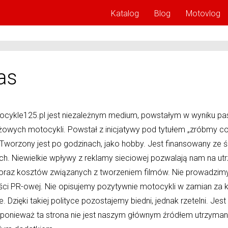
Katalog
Blog
Motovlog
as
ocykle125.pl jest niezależnym medium, powstałym w wyniku pas
ażowych motocykli. Powstał z inicjatywy pod tytułem „zróbmy c
. Tworzony jest po godzinach, jako hobby. Jest finansowany ze
ch. Niewielkie wpływy z reklamy sieciowej pozwalają nam na ut
 oraz kosztów związanych z tworzeniem filmów. Nie prowadzim
ości PR-owej. Nie opisujemy pozytywnie motocykli w zamian za 
. Dzięki takiej polityce pozostajemy biedni, jednak rzetelni. Jest
 ponieważ ta strona nie jest naszym głównym źródłem utrzymani