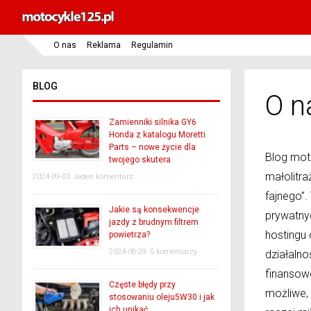
O nas
Reklama
Regulamin
BLOG
O n
Zamienniki silnika GY6
Honda z katalogu Moretti
Parts – nowe życie dla
Blog mot
twojego skutera
małolitr
2024-09-03
Jeden komentarz
fajnego”
Jakie są konsekwencje
prywatny
jazdy z brudnym filtrem
hostingu
powietrza?
2024-08-29
5 komentarzy
działaln
finansowe
Częste błędy przy
możliwe,
stosowaniu oleju5W30 i jak
ich unikać