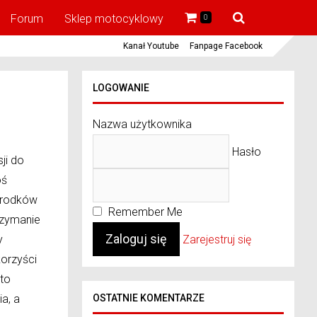
Forum
Sklep motocyklowy
0
Kanał Youtube
Fanpage Facebook
LOGOWANIE
Nazwa użytkownika
Hasło
ji do
oś
 środków
Remember Me
rzymanie
y
Zarejestruj się
korzyści
 to
a, a
OSTATNIE KOMENTARZE