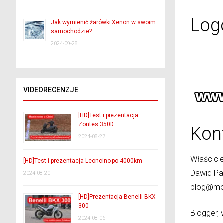
Log
Jak wymienić żarówki Xenon w swoim
samochodzie?
2024-09-28
VIDEORECENZJE
[HD]Test i prezentacja
Zontes 350D
Kon
2024-08-27
Właścicie
[HD]Test i prezentacja Leoncino po 4000km
Dawid Pa
2024-08-20
blog@mot
[HD]Prezentacja Benelli BKX
300
Blogger, 
2024-08-06