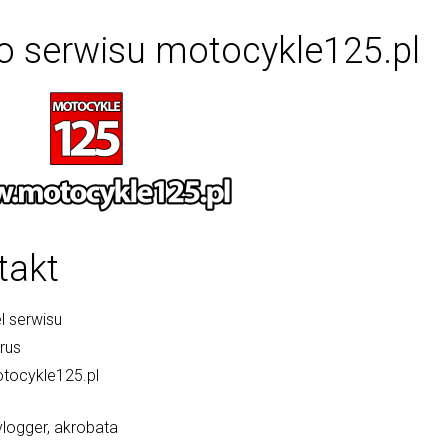
o serwisu motocykle125.pl
takt
l serwisu
rus
ocykle125.pl
vlogger, akrobata