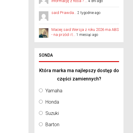
informację z nosa ? ...
4 dni ago
said Prawda...
2 tygodnie ago
Maciej said Wersja z roku 2026 ma ABS
- na przód i t...
1 miesiąc ago
SONDA
Która marka ma najlepszy dostęp do
części zamiennych?
Yamaha
Honda
Suzuki
Barton