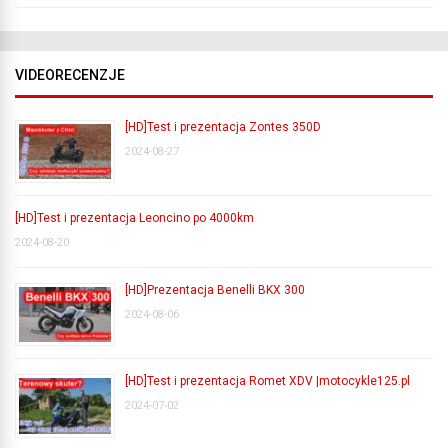
VIDEORECENZJE
[HD]Test i prezentacja Zontes 350D
2024-08-27
[HD]Test i prezentacja Leoncino po 4000km
2024-08-20
[HD]Prezentacja Benelli BKX 300
2024-08-06
[HD]Test i prezentacja Romet XDV |motocykle125.pl
2024-07-02