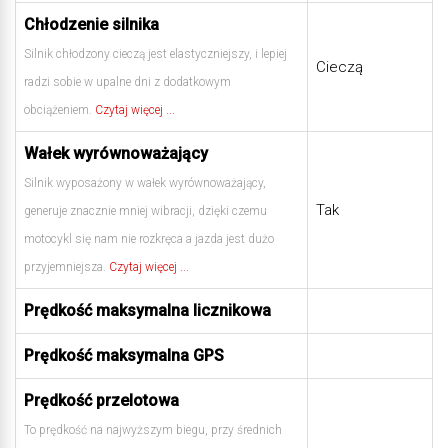
Chłodzenie silnika
Silnik chłodzony cieczą jest elastyczniejszy, i lepiej
Cieczą
radzi sobie w upalne dni z dodatkowym
obciążeniem.
Czytaj więcej ...
Wałek wyrównoważający
Silnik wyposażony w wałek wyrównoważający,
Tak
generuje znacznie mniej wibracji, dzięki czemu
motocykl się nam nie rozkręca a jazda jest dużo
przyjemniejsza.
Czytaj więcej ...
Prędkość maksymalna licznikowa
Prędkość maksymalna GPS
Prędkość przelotowa
To prędkość na najwyższym biegu, przy średnich