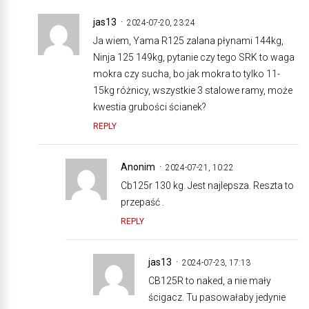
jas13
2024-07-20, 23:24
Ja wiem, Yama R125 zalana płynami 144kg,
Ninja 125 149kg, pytanie czy tego SRK to waga
mokra czy sucha, bo jak mokra to tylko 11-
15kg różnicy, wszystkie 3 stalowe ramy, może
kwestia grubości ścianek?
REPLY
Anonim
2024-07-21, 10:22
Cb125r 130 kg. Jest najlepsza. Reszta to
przepaść .
REPLY
jas13
2024-07-23, 17:13
CB125R to naked, a nie mały
ścigacz. Tu pasowałaby jedynie