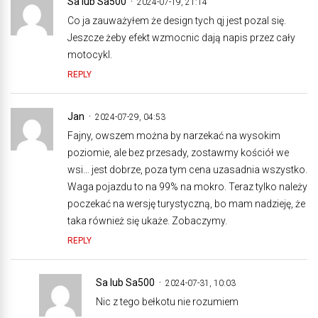
Sa lub Sa500
2024-07-19, 21:14
Co ja zauważyłem że design tych qj jest pozal się.
Jeszcze żeby efekt wzmocnic dają napis przez cały
motocykl.
REPLY
Jan
2024-07-29, 04:53
Fajny, owszem można by narzekać na wysokim
poziomie, ale bez przesady, zostawmy kościół we
wsi… jest dobrze, poza tym cena uzasadnia wszystko.
Waga pojazdu to na 99% na mokro. Teraz tylko należy
poczekać na wersję turystyczną, bo mam nadzieję, że
taka również się ukaże. Zobaczymy.
REPLY
Sa lub Sa500
2024-07-31, 10:03
Nic z tego bełkotu nie rozumiem