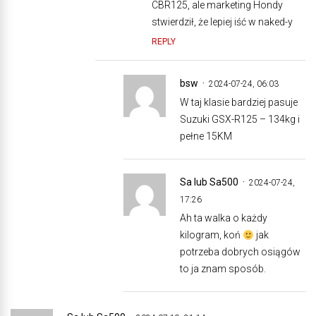
CBR125, ale marketing Hondy
stwierdził, że lepiej iść w naked-y
REPLY
bsw
2024-07-24, 06:03
W taj klasie bardziej pasuje
Suzuki GSX-R125 – 134kg i
pełne 15KM
Sa lub Sa500
2024-07-24,
17:26
Ah ta walka o każdy
kilogram, koń
jak
potrzeba dobrych osiągów
to ja znam sposób.