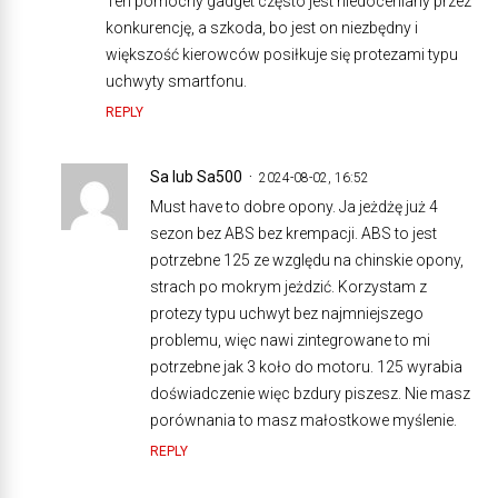
Ten pomocny gadget często jest niedoceniany przez
konkurencję, a szkoda, bo jest on niezbędny i
większość kierowców posiłkuje się protezami typu
uchwyty smartfonu.
REPLY
Sa lub Sa500
2024-08-02, 16:52
Must have to dobre opony. Ja jeżdżę już 4
sezon bez ABS bez krempacji. ABS to jest
potrzebne 125 ze względu na chinskie opony,
strach po mokrym jeżdzić. Korzystam z
protezy typu uchwyt bez najmniejszego
problemu, więc nawi zintegrowane to mi
potrzebne jak 3 koło do motoru. 125 wyrabia
doświadczenie więc bzdury piszesz. Nie masz
porównania to masz małostkowe myślenie.
REPLY