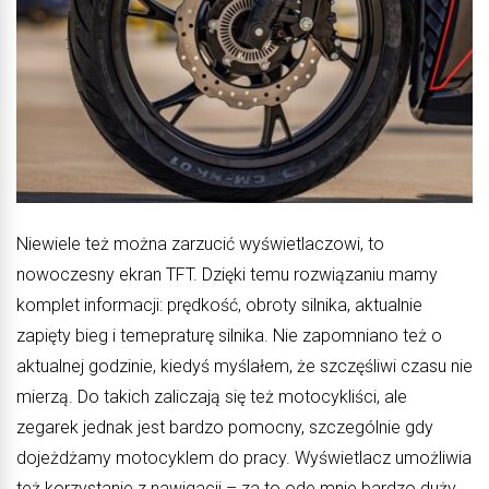
Niewiele też można zarzucić wyświetlaczowi, to
nowoczesny ekran TFT. Dzięki temu rozwiązaniu mamy
komplet informacji: prędkość, obroty silnika, aktualnie
zapięty bieg i temepraturę silnika. Nie zapomniano też o
aktualnej godzinie, kiedyś myślałem, że szczęśliwi czasu nie
mierzą. Do takich zaliczają się też motocykliści, ale
zegarek jednak jest bardzo pomocny, szczególnie gdy
dojeżdżamy motocyklem do pracy. Wyświetlacz umożliwia
też korzystanie z nawigacji – za to ode mnie bardzo duży