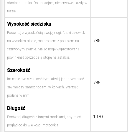
obrotach silnika. Do spokojnej, nienerwowej, jazdy w
trasie.
Wysokość siedziska
Porównaj z wysokością swojej nogi. Niski człowiek
785
na wysokim siodle, ma problem z postojem na
czerwonym świetle. Mając nogę wyprostowaną
powinieneś oprzeć całą stopę na asfalcie.
Szerokość
Im mniejsza szerokość tym łatwiej jest przeciskać
785
się między samochodami w korkach. Wartość
podana w mm.
Długość
1970
Porównaj długość z innymi modelami, aby mieć
pogląd co do wielkości motocykla