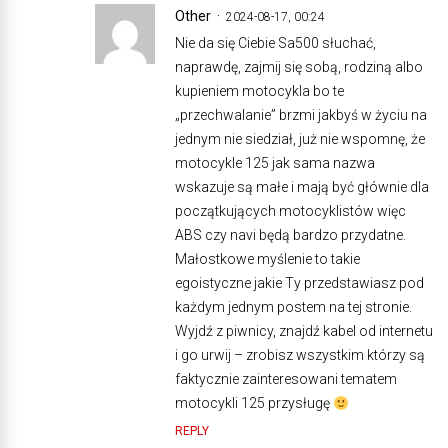
Other
2024-08-17, 00:24
Nie da się Ciebie Sa500 słuchać,
naprawdę, zajmij się sobą, rodziną albo
kupieniem motocykla bo te
„przechwalanie” brzmi jakbyś w życiu na
jednym nie siedział, już nie wspomnę, że
motocykle 125 jak sama nazwa
wskazuje są małe i mają być głównie dla
początkujących motocyklistów więc
ABS czy navi będą bardzo przydatne.
Małostkowe myślenie to takie
egoistyczne jakie Ty przedstawiasz pod
każdym jednym postem na tej stronie.
Wyjdź z piwnicy, znajdź kabel od internetu
i go urwij – zrobisz wszystkim którzy są
faktycznie zainteresowani tematem
motocykli 125 przysługę
REPLY