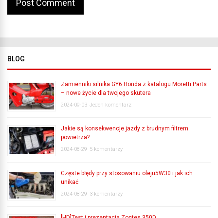
BLOG
Zamienniki silnika GY6 Honda z katalogu Moretti Parts
– nowe życie dla twojego skutera
2024-09-03
Jeden komentarz
Jakie są konsekwencje jazdy z brudnym filtrem
powietrza?
2024-08-29
5 komentarzy
Częste błędy przy stosowaniu oleju5W30 i jak ich
unikać
2024-08-29
3 komentarzy
[HD]Test i prezentacja Zontes 350D