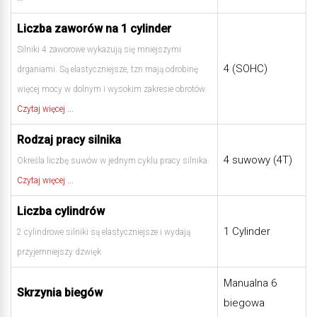
Liczba zaworów na 1 cylinder
Silniki 4 zaworowe wykazują się mniejszymi
4 (SOHC)
drganiami. Są elastyczniejsze, tzn mają odrobinę
więcej mocy w dolnym i wysokim zakresie obrotów.
Czytaj więcej ...
Rodzaj pracy silnika
4 suwowy (4T)
Określa liczbę suwów w jednym cyklu pracy silnika.
Czytaj więcej ...
Liczba cylindrów
1 Cylinder
2 cylindrowe silniki są elastyczniejsze i wydają
przyjemniejszy dzwięk
Manualna 6
Skrzynia biegów
biegowa