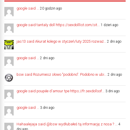
google said ...
20 godzin ago
google said tantaly doll https://sexdolllist.com/sit...
1 dzień ago
jas13 said Akurat kolego w styczeń/luty 2025 rozważ...
2 dni ago
google said ...
2 dni ago
bsw said Rozumiesz słowo "podobno". Podobno w ubi...
2 dni ago
google said poupée d'amour tpe https://fr.sexdollsof...
3 dni ago
google said ...
3 dni ago
Hahaalejaja said @bsw wydłubałeś tą informację z nosa ? ...
4
dni ago