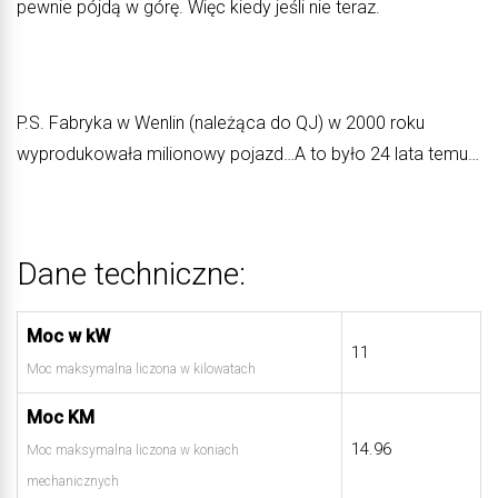
pewnie pójdą w górę. Więc kiedy jeśli nie teraz.
P.S. Fabryka w Wenlin (należąca do QJ) w 2000 roku
wyprodukowała milionowy pojazd…A to było 24 lata temu…
Dane techniczne:
Moc w kW
11
Moc maksymalna liczona w kilowatach
Moc KM
14.96
Moc maksymalna liczona w koniach
mechanicznych