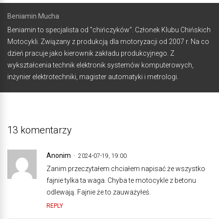
Beniamin Mucha
Beniamin to specjalista od "chińczyków". Członek Klubu Chińskich
Motocykli. Związany z produkcją dla motoryzacji od 2007 r. Na co
dzień pracuje jako kierownik zakładu produkcyjnego. Z
wykształcenia technik elektronik systemów komputerowych,
inżynier elektrotechniki, magister automatyki i metrologi.
13 komentarzy
Anonim
2024-07-19, 19:00
Zanim przeczytałem chciałem napisać że wszystko
fajnie tylka ta waga. Chyba te motocykle z betonu
odlewają. Fajnie że to zauważyłeś.
REPLY