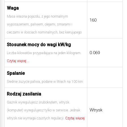
Waga
Masa własna pojazdu, z jego normalnym
160
wyposażeniem, paliwem, olejami, smarami i
cieczami w ilościach nominalnych, bez kierującego
Stosunek mocy do wagi kW/kg
0.069
Liczba kilowatów przypadająca na jeden klilogram.
Czytaj więcej ...
Spalanie
Średnie zużycie paliwa, podane w litrach na 100 km
Rodzaj zasilania
Gaźnik wyregulujesz śrubokrętem, wtrysk
Wtrysk
(komputer) wyregulujesz tylko w serwisie. Jednak
wtrysk nie wymaga częstych regulacji.
Czytaj więcej
...