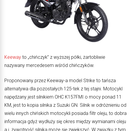
Keeway
to „chińczyk” z wyższej półki, żartobliwie
nazywany mercedesem wśród chińczyków.
Proponowany przez Keeway-a model Strike to tańsza
alternatywa dla pozostałych 125-tek z tej stajni. Motocykl
napędzany jest silnikiem OHC K157FMI o mocy ponad 11
KM, jest to kopia silnika z Suzuki GN. Silnik w odróżnieniu od
wielu innych chińskich motocykli posiada filtr oleju, to dobra
informacja gdyż wydłuży się okres między wymianami oleju
a i żywotność silnika może się zwiększyć. W związku z tym