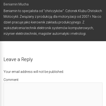
Beniamin Mucha
Beniamin to specjalista od "chińczyków". Członek Klubu Chińskich
Motocykli. Związany z produkcją dla motoryzacji od 2007 r. Na co
dzień pracuje jako kierownik zakładu produkcyjnego. Z
wykształcenia technik elektronik systemów komputerowych,
inżynier elektrotechniki, magister automatyki i metrologi.
Leave a Reply
Your email address will not be published.
Comment