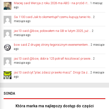
Maciej said Wersja z roku 2026 ma ABS - na przód i t...
1 miesiąc
ago
Sa 1100 said Jak to skomentuje? czemu kupują tanie Ho...
2
miesiące ago
jas13 said @bsw, polowałem na GB w lutym 2025, już ...
2
miesiące ago
bsw said Z drugiej strony tegorocznym ewenementem...
2 miesiące
ago
jas13 said @bsw, dobra 125 potrafi kosztować prawie...
2
miesiące ago
jas13 said cyt."plac zdasz prawko masz". Drogi Sa z...
2 miesiące
ago
SONDA
Która marka ma najlepszy dostęp do części