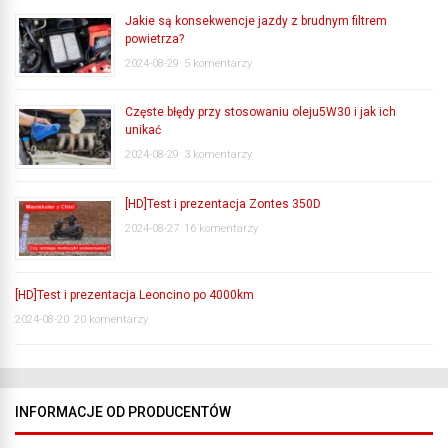
Jakie są konsekwencje jazdy z brudnym filtrem
powietrza?
2024-08-29
5 komentarzy
Częste błędy przy stosowaniu oleju5W30 i jak ich
unikać
2024-08-29
3 komentarzy
[HD]Test i prezentacja Zontes 350D
2024-08-27
16 komentarzy
[HD]Test i prezentacja Leoncino po 4000km
2024-08-20
20 komentarzy
INFORMACJE OD PRODUCENTÓW