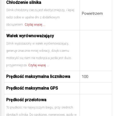
Chłodzenie silnika
Silnik chłodzony cieczą jest elastyczniejszy, i lepiej
Powietrzem
radzi sobie w upalne dni z dodatkowym
obciążeniem.
Czytaj więcej ...
Wałek wyrównoważający
Silnik wyposażony w wałek wyrównoważający,
generuje znacznie mniej wibracji, dzięki czemu
motocykl się nam nie rozkręca a jazda jest dużo
przyjemniejsza.
Czytaj więcej ...
Prędkość maksymalna licznikowa
100
Prędkość maksymalna GPS
Prędkość przelotowa
To prędkość na najwyższym biegu, przy średnich
obrotach silnika. Do spokojnej, nienerwowej, jazdy w