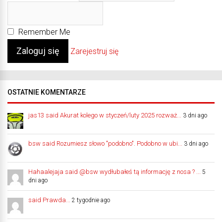
Remember Me
Zarejestruj się
OSTATNIE KOMENTARZE
jas13 said Akurat kolego w styczeń/luty 2025 rozważ...
3 dni ago
bsw said Rozumiesz słowo "podobno". Podobno w ubi...
3 dni ago
Hahaalejaja said @bsw wydłubałeś tą informację z nosa ? ...
5
dni ago
said Prawda...
2 tygodnie ago