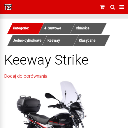
Kategorie:
4-Suwowe
Chińskie
Jedno-cylindrowe
Keeway
Klasyczne
Keeway Strike
Dodaj do porównania