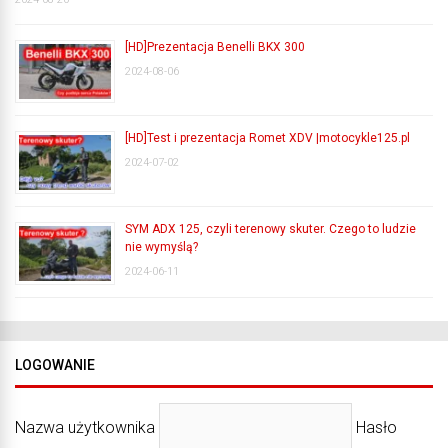
[HD]Prezentacja Benelli BKX 300
2024-08-06
[HD]Test i prezentacja Romet XDV |motocykle125.pl
2024-07-02
SYM ADX 125, czyli terenowy skuter. Czego to ludzie
nie wymyślą?
2024-06-11
LOGOWANIE
Nazwa użytkownika
Hasło