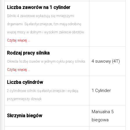
Liczba zaworów na 1 cylinder
Silniki 4 zaworowe wykazują się mniejszymi
drganiami. Są elastyczniejsze, tzn mają odrobinę
więcej mocy w dolnym i wysokim zakresie obrotów.
Czytaj więcej ...
Rodzaj pracy silnika
4 suwowy (4T)
Określa liczbę suwów w jednym cyklu pracy silnika.
Czytaj więcej ...
Liczba cylindrów
1 Cylinder
2 cylindrowe silniki są elastyczniejsze i wydają
przyjemniejszy dzwięk
Manualna 5
Skrzynia biegów
biegowa