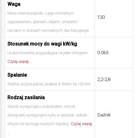
Waga
Masa własna pojazdu, z jego normalnym
130
wyposażeniem, paliwem, olejami, smarami i
cieczami w ilościach nominalnych, bez kierującego
Stosunek mocy do wagi kW/kg
0.063
Liczba kilowatów przypadająca na jeden klilogram.
Czytaj więcej ...
Spalanie
2,2-2,8
Średnie zużycie paliwa, podane w litrach na 100 km
Rodzaj zasilania
Gaźnik wyregulujesz śrubokrętem, wtrysk
Gaźnik
(komputer) wyregulujesz tylko w serwisie. Jednak
wtrysk nie wymaga częstych regulacji.
Czytaj więcej
...