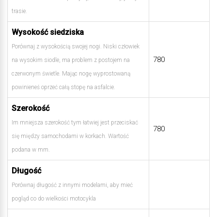
trasie.
Wysokość siedziska
Porównaj z wysokością swojej nogi. Niski człowiek
780
na wysokim siodle, ma problem z postojem na
czerwonym świetle. Mając nogę wyprostowaną
powinieneś oprzeć całą stopę na asfalcie.
Szerokość
Im mniejsza szerokość tym łatwiej jest przeciskać
780
się między samochodami w korkach. Wartość
podana w mm.
Długość
Porównaj długość z innymi modelami, aby mieć
pogląd co do wielkości motocykla