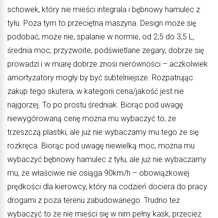
schowek, który nie mieści integrala i bębnowy hamulec z
tyłu. Poza tym to przeciętna maszyna. Design może się
podobać, może nie, spalanie w normie, od 2,5 do 3,5 L,
średnia moc, przyzwoite, podświetlane zegary, dobrze się
prowadzi i w miarę dobrze znosi nierówności – aczkolwiek
amortyzatory mogły by być subtelniejsze. Rozpatrując
zakup tego skutera, w kategorii cena/jakość jest nie
najgorzej. To po prostu średniak. Biorąc pod uwagę
niewygórowaną cenę można mu wybaczyć to, że
trzeszczą plastiki, ale już nie wybaczamy mu tego że się
rozkręca. Biorąc pod uwagę niewielką moc, można mu
wybaczyć bębnowy hamulec z tyłu, ale już nie wybaczamy
mu, że właściwie nie osiąga 90km/h – obowiązkowej
prędkości dla kierowcy, który na codzień dociera do pracy
drogami z poza terenu zabudowanego. Trudno też
wybaczyć to że nie mieści się w nim pełny kask, przecież