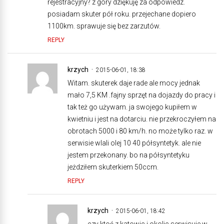
rejestracyjny? z góry dziękuję za odpowiedz.
posiadam skuter pół roku. przejechane dopiero
1100km. sprawuje się bez zarzutów.
REPLY
krzych
2015-06-01, 18:38
Witam. skuterek daje rade ale mocy jednak
mało 7,5 KM .fajny sprzęt na dojazdy do pracy i
tak też go używam. ja swojego kupiłem w
kwietniu i jest na dotarciu. nie przekroczyłem na
obrotach 5000 i 80 km/h. no może tylko raz. w
serwisie wlali olej 10 40 półsyntetyk. ale nie
jestem przekonany. bo na półsyntetyku
jeżdziłem skuterkiem 50ccm.
REPLY
krzych
2015-06-01, 18:42
czy ktoś z katowic i okolic serwisuje w