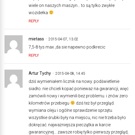
wiele on naszych maszyn… to są tylko zwykłe
wozidełka
REPLY
mietass
2015-04-07, 13:02
7,5-8 tys max ,da sie napewno podkrecic
REPLY
Artur Tychy
2015-04-08, 14:45
dziś wymieniałem licznik na nowy. podświetlenie
siadło. nie chcieli kopać ponieważ na gwarancji, więc
zamówili nowy i wymienili bez problemu. i znów zero
kilometrów przebiegu
dziś też był przegląd.
wymiana oleju i ogólne sprawdzenie sprzętu.
wszystkie śrubki były na miejscu, nic nie trzeba było
dokręcać. najważniejsza pieczątka w karcie
gwarancyjnej… zawsze robię tylko pierwszy przegląd,