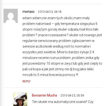
mietass
2015-04-23, 04:18
witam witam,nie znam tych okolic,mam maly
problem natomiast – gdy temperatura siega plus 6
stopni i nizej tym gorzej skuter odpala,mial ktos taki
problem ? znacie rozwiazanie ? skuter od nowego jest
regularnie serwisowany problem zglaszamem w
serwisie aczkolwiek wedlug nich to normalne i
wszystko jest swietnie. Mnie to bardzo irytuje 2-4
minutowe recenie rozrusznikiem ,problem znika gdy
jest powiedzmy 10 stopni w zwyz lub gdy jest cieply to
pali od kopa a jak jest zimny nie dj bog jakis lekki
mrozik to 5 minut krecenia pomocy !!!
REPLY
Beniamin Mucha
2015-04-23, 05:59
Ten skuter ma automatyczne ssanie? Czy