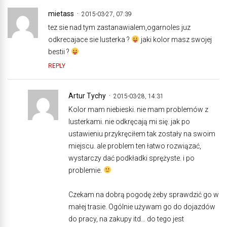
mietass
2015-03-27, 07:39
tez sie nad tym zastanawialem,ogarnoles juz
odkrecajace sie lusterka ?
jaki kolor masz swojej
bestii ?
REPLY
Artur Tychy
2015-03-28, 14:31
Kolor mam niebieski. nie mam problemów z
lusterkami. nie odkręcają mi się. jak po
ustawieniu przykręciłem tak zostały na swoim
miejscu. ale problem ten łatwo rozwiązać,
wystarczy dać podkładki sprężyste. i po
problemie.
Czekam na dobrą pogodę żeby sprawdzić go w
małej trasie. Ogólnie używam go do dojazdów
do pracy, na zakupy itd… do tego jest