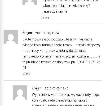
salonie rometa na rożdzieńskiej?
napiszczie opinie
REPLY
Krajan
2015-06-01, 11:24
Skuter nowy ale od początku felerny – wibracja
tylnego koła, tłumika i całej reszty – serwis sklepowy
ne dał rady – motorek wysłany do serwisu
firmowego Rometa – mija 4 tydzień i czekam ……….. a
to już idzie 5 tydzień od daty zakupu. ROMET 787 125
4T
REPLY
Krajan
2015-07-02, 13:40
Wymieniony wahacz oraz wyważenie tylnego
koła (dało radę u męczygumy) sporo
ciężarków poszło ale przynajmniej zanikła