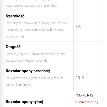
powinieneś oprzeć całą stopę na asfalcie.
Szerokość
Im mniejsza szerokość tym łatwiej jest przeciskać
700
się między samochodami w korkach. Wartość
podana w mm.
Długość
Porównaj długość z innymi modelami, aby mieć
pogląd co do wielkości motocykla
Rozmiar opony przedniej
/ R13
Im większe koło i większy profil tym jazda jest
bardziej komfortowa
130/70 R12
Rozmiar opony tylnej
Sprawdź cenę