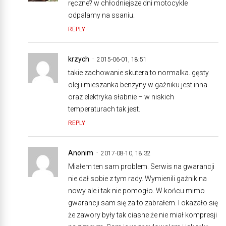
ręczne? w chłodniejsze dni motocykle
odpalamy na ssaniu.
REPLY
krzych
2015-06-01, 18:51
takie zachowanie skutera to normalka. gęsty
olej i mieszanka benzyny w gażniku jest inna
oraz elektryka słabnie – w niskich
temperaturach tak jest.
REPLY
Anonim
2017-08-10, 18:32
Miałem ten sam problem. Serwis na gwarancji
nie dał sobie z tym rady. Wymienili gaźnik na
nowy ale i tak nie pomogło. W końcu mimo
gwarancji sam się za to zabrałem. I okazało się
że zawory były tak ciasne że nie miał kompresji