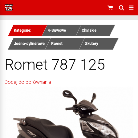
Kategorie:
4-Suwowe
Chińskie
Jedno-cylindrowe
Romet
Skutery
Romet 787 125
Dodaj do porównania