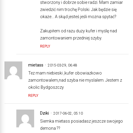
stworzony i dobrze sobie radzi. Mam zamiar
zwiedzić nim trochę Polski. Jak będzie się
okaże… A skąd jesteś jeśli można spytać?
Zakupiłem od razu duży kufer i myślę nad
zamontowaniem przedniej szyby.
REPLY
mietass
2015-03-29, 06:48
Tez mam niebieski ,kufer obowiazkowo
zamontowalem,nad szyba nie myslalem. Jestem z
okolic Bydgoszczy
REPLY
Dziki
2017-06-02, 05:10
Siemka mietass posiadasz jeszcze swojego
demona ??