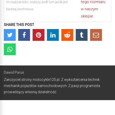
tego rozmiaru
Im większe koło i większy profil tym jazda jest
w naszym
bardziej komfortowa
sklepie
SHARE THIS POST
Dawid Parus
Założyciel strony motocykle125.pl. Z wykształcenia technik
mechanik pojazdów samochodowych. Z pasji programista
prowadzący własną działalność.