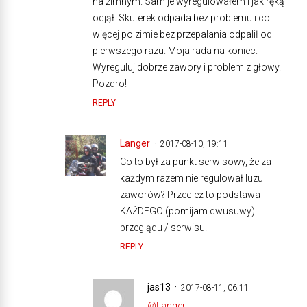
na zimnym. Sam je wyregulowałem i jak ręką
odjął. Skuterek odpada bez problemu i co
więcej po zimie bez przepalania odpalił od
pierwszego razu. Moja rada na koniec.
Wyreguluj dobrze zawory i problem z głowy.
Pozdro!
REPLY
Langer
2017-08-10, 19:11
Co to był za punkt serwisowy, że za
każdym razem nie regulował luzu
zaworów? Przecież to podstawa
KAŻDEGO (pomijam dwusuwy)
przeglądu / serwisu.
REPLY
jas13
2017-08-11, 06:11
@Langer