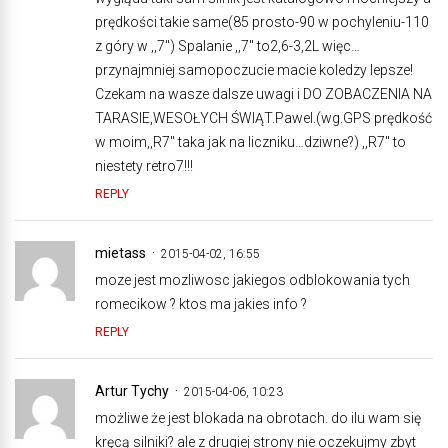
prędkości takie same(85 prosto-90 w pochyleniu-110
z góry w ,,7″) Spalanie ,,7″ to2,6-3,2L więc…
przynajmniej samopoczucie macie koledzy lepsze!
Czekam na wasze dalsze uwagi i DO ZOBACZENIA NA
TARASIE,WESOŁYCH ŚWIĄT.Pawel.(wg.GPS prędkość
w moim,,R7″ taka jak na liczniku…dziwne?) ,,R7″ to
niestety retro7!!!
REPLY
mietass
2015-04-02, 16:55
moze jest mozliwosc jakiegos odblokowania tych
romecikow ? ktos ma jakies info ?
REPLY
Artur Tychy
2015-04-06, 10:23
możliwe że jest blokada na obrotach. do ilu wam się
kręcą silniki? ale z drugiej strony nie oczekujmy zbyt