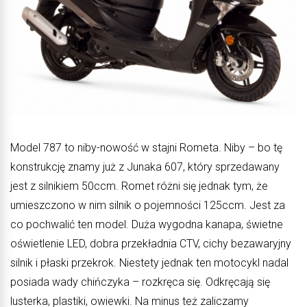
Model 787 to niby-nowość w stajni Rometa. Niby – bo tę
konstrukcję znamy już z Junaka 607, który sprzedawany
jest z silnikiem 50ccm. Romet różni się jednak tym, że
umieszczono w nim silnik o pojemności 125ccm. Jest za
co pochwalić ten model. Duża wygodna kanapa, świetne
oświetlenie LED, dobra przekładnia CTV, cichy bezawaryjny
silnik i płaski przekrok. Niestety jednak ten motocykl nadal
posiada wady chińczyka – rozkręca się. Odkręcają się
lusterka, plastiki, owiewki. Na minus też zaliczamy