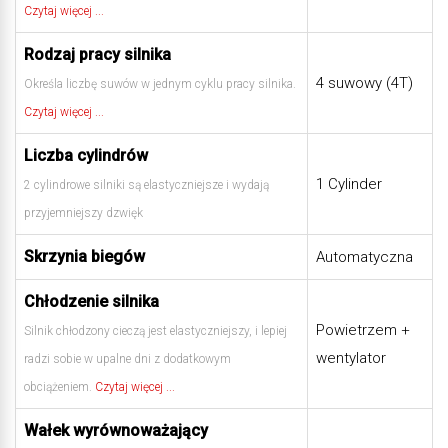
Czytaj więcej ...
Rodzaj pracy silnika
4 suwowy (4T)
Określa liczbę suwów w jednym cyklu pracy silnika.
Czytaj więcej ...
Liczba cylindrów
1 Cylinder
2 cylindrowe silniki są elastyczniejsze i wydają
przyjemniejszy dzwięk
Skrzynia biegów
Automatyczna
Chłodzenie silnika
Powietrzem +
Silnik chłodzony cieczą jest elastyczniejszy, i lepiej
wentylator
radzi sobie w upalne dni z dodatkowym
obciążeniem.
Czytaj więcej ...
Wałek wyrównoważający