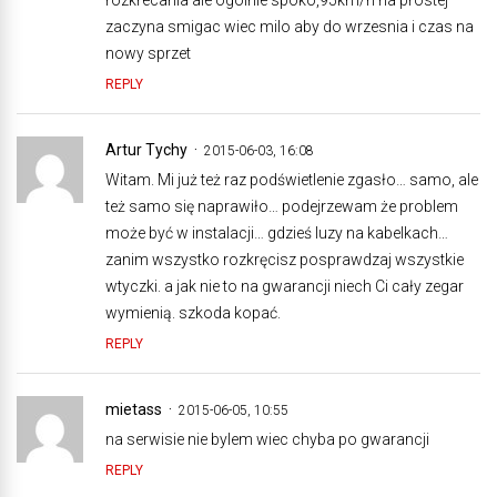
zaczyna smigac wiec milo aby do wrzesnia i czas na
nowy sprzet
REPLY
Artur Tychy
2015-06-03, 16:08
Witam. Mi już też raz podświetlenie zgasło… samo, ale
też samo się naprawiło… podejrzewam że problem
może być w instalacji… gdzieś luzy na kabelkach…
zanim wszystko rozkręcisz posprawdzaj wszystkie
wtyczki. a jak nie to na gwarancji niech Ci cały zegar
wymienią. szkoda kopać.
REPLY
mietass
2015-06-05, 10:55
na serwisie nie bylem wiec chyba po gwarancji
REPLY