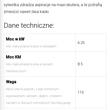
sylwetka zdradza aspiracje na maxi-skutera, a te potrafią
zmieścić nawet dwa kaski.
Dane techniczne:
Moc w kW
6.25
Moc maksymalna liczona w kilowatach
Moc KM
8.5
Moc maksymalna liczona w koniach
mechanicznych
Waga
Masa własna pojazdu, z jego normalnym
113
wyposażeniem, paliwem, olejami, smarami i
cieczami w ilościach nominalnych, bez kierującego