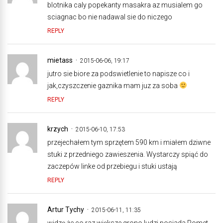
blotnika caly popekanty masakra az musialem go
sciagnac bo nie nadawal sie do niczego
REPLY
mietass
2015-06-06, 19:17
jutro sie biore za podswietlenie to napisze co i
jak,czyszczenie gaznika mam juz za soba
REPLY
krzych
2015-06-10, 17:53
przejechałem tym sprzętem 590 km i miałem dziwne
stuki z przedniego zawieszenia. Wystarczy spiąć do
zaczepów linke od przebiegu i stuki ustają
REPLY
Artur Tychy
2015-06-11, 11:35
widzę że co raz większe grono ludzi posiada Romet