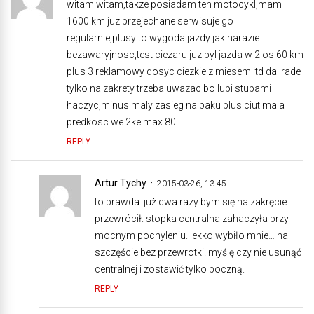
witam witam,takze posiadam ten motocykl,mam
1600 km juz przejechane serwisuje go
regularnie,plusy to wygoda jazdy jak narazie
bezawaryjnosc,test ciezaru juz byl jazda w 2 os 60 km
plus 3 reklamowy dosyc ciezkie z miesem itd dal rade
tylko na zakrety trzeba uwazac bo lubi stupami
haczyc,minus maly zasieg na baku plus ciut mala
predkosc we 2ke max 80
REPLY
Artur Tychy
2015-03-26, 13:45
to prawda. już dwa razy bym się na zakręcie
przewrócił. stopka centralna zahaczyła przy
mocnym pochyleniu. lekko wybiło mnie… na
szczęście bez przewrotki. myślę czy nie usunąć
centralnej i zostawić tylko boczną.
REPLY