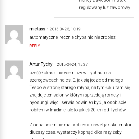
regulowany luz zaworowy.
mietass
2015-04-23, 10:19
automatyczne ,recznie chyba nic nie zrobisz
REPLY
Artur Tychy
2015-04-24, 15:27
cześć Łukasz. nie wiem czy w Tychach na
szeregowcach na os. E. jak się jedzie od małego
Tesco w stronę starego młyna, na tym łuku. tam się
znajduje ten salon w którym sprzedają romety i
hyosungi. więc i serwis powinien być. ja osobiście
robiłem w Imielinie. ale to jakieś 20 km od Tychów.
Z odpalaniem nie ma problemu nawet jak skuter stoi
dłuższy czas. wystarczy kopnąć kilka razy żeby