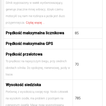
Silnik wyposażony w wałek wyrównoważający,
generuje znacznie mniej wibracji, dzięki czemu
motocykl się nam nie rozkręca a jazda jest dużo
przyjemniejsza.
Czytaj więcej ...
Prędkość maksymalna licznikowa
85
Prędkość maksymalna GPS
Prędkość przelotowa
To prędkość na najwyższym biegu, przy średnich
70
obrotach silnika. Do spokojnej, nienerwowej, jazdy w
trasie.
Wysokość siedziska
Porównaj z wysokością swojej nogi. Niski człowiek
785
na wysokim siodle, ma problem z postojem na
czerwonym świetle. Mając nogę wyprostowaną