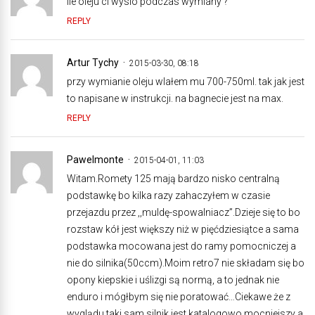
ile oleju ci wyslo podczas wymiany ?
REPLY
Artur Tychy
2015-03-30, 08:18
przy wymianie oleju wlałem mu 700-750ml. tak jak jest
to napisane w instrukcji. na bagnecie jest na max.
REPLY
Pawelmonte
2015-04-01, 11:03
Witam.Romety 125 mają bardzo nisko centralną
podstawkę bo kilka razy zahaczyłem w czasie
przejazdu przez ,,muldę-spowalniacz”.Dzieje się to bo
rozstaw kół jest większy niż w pięćdziesiątce a sama
podstawka mocowana jest do ramy pomocniczej a
nie do silnika(50ccm).Moim retro7 nie składam się bo
opony kiepskie i uślizgi są normą, a to jednak nie
enduro i mógłbym się nie poratować…Ciekawe że z
wyglądu taki sam silnik jest katalogowo mocniejszy a