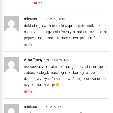
REPLY
mietass
2015-03-29, 07:01
dokladniej siwo/niebieski wyproboje te podkladki
moze zdadza egzamin.Pozatym mala korozja sie mi
pojawila na tlumniku te masz z tym problem ?
REPLY
Artur Tychy
2015-03-29, 15:26
nie zauważyłem. ale może jak go porządnie umyje to
zobaczę. ale jak masz ogniska korozji to trzeba
działać, wyczyścić i zamalować. bo jak się zaniedba
szybko zardzewieje
REPLY
mietass
2015-03-29, 16:19