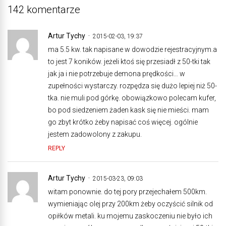
142 komentarze
Artur Tychy
2015-02-03, 19:37
ma 5.5 kw. tak napisane w dowodzie rejestracyjnym.a
to jest 7 koników. jeżeli ktoś się przesiadł z 50-tki tak
jak ja i nie potrzebuje demona prędkości… w
zupełności wystarczy. rozpędza się dużo lepiej niż 50-
tka. nie muli pod górkę. obowiązkowo polecam kufer,
bo pod siedzeniem żaden kask się nie mieści. mam
go zbyt krótko żeby napisać coś więcej. ogólnie
jestem zadowolony z zakupu.
REPLY
Artur Tychy
2015-03-23, 09:03
witam ponownie. do tej pory przejechałem 500km.
wymieniając olej przy 200km żeby oczyścić silnik od
opiłków metali. ku mojemu zaskoczeniu nie było ich