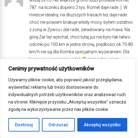
787. na liczniku dopiero 2 tys. Romet daje rade :). W
mieście idealny, na dłuższych trasach też daje rade.
choć nie powiem brakuje wtedy mocy. byłem ostatnio
z żoną w Żywcu i dał rade, załadowany na maxa. Na
górę Żar też wjechał, choć tutaj już nie było tak łatwo.
odcinki po 100 km w jedna stronę, prędkości ok 70-80
km/h nie są dla Romka specjalnym wyzwaniem. Dla
kierowcy i pasażera już tak
zamontowałem
gniazdo zapalniczki… pozdrawiam wszystkich
Cenimy prywatność użytkowników
posiadaczy Romka 787.
Używamy plików cookie, aby poprawić jakość przeglądania,
REPLY
wyświetlać reklamy lub treści dostosowane do
indywidualnych potrzeb użytkowników oraz analizować ruch
krzych
2015-06-15, 01:10
na stronie. Kliknięcie przycisku „Akceptuj wszystkie” oznacza
po przejechanych 640 km na niskich obrotach gasł.
zgodę na wykorzystywanie przez nas plików cookie.
Wystarczyło wyczyścić gaźnik i wyregulować wolne.
Tradycyjna choroba gaźnikowych sprzętów.
Dostosuj
Odrzucać
Akceptuj wszystko
pozdrawiam wszystkich użytkowników tego sprzetu