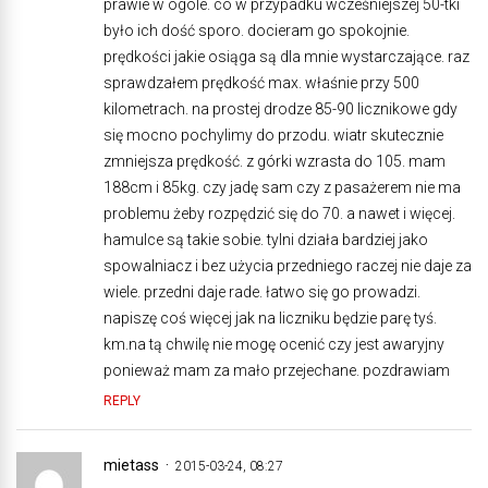
prawie w ogóle. co w przypadku wcześniejszej 50-tki
było ich dość sporo. docieram go spokojnie.
prędkości jakie osiąga są dla mnie wystarczające. raz
sprawdzałem prędkość max. właśnie przy 500
kilometrach. na prostej drodze 85-90 licznikowe gdy
się mocno pochylimy do przodu. wiatr skutecznie
zmniejsza prędkość. z górki wzrasta do 105. mam
188cm i 85kg. czy jadę sam czy z pasażerem nie ma
problemu żeby rozpędzić się do 70. a nawet i więcej.
hamulce są takie sobie. tylni działa bardziej jako
spowalniacz i bez użycia przedniego raczej nie daje za
wiele. przedni daje rade. łatwo się go prowadzi.
napiszę coś więcej jak na liczniku będzie parę tyś.
km.na tą chwilę nie mogę ocenić czy jest awaryjny
ponieważ mam za mało przejechane. pozdrawiam
REPLY
mietass
2015-03-24, 08:27