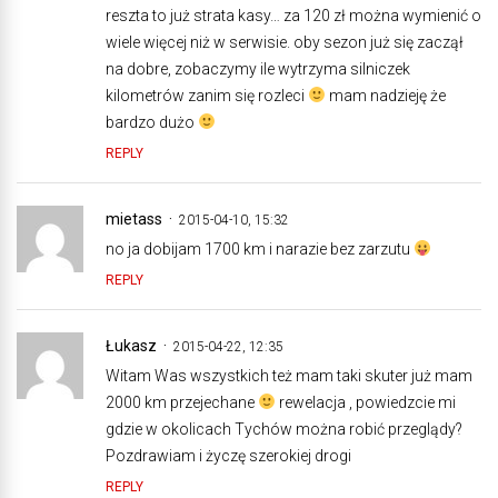
reszta to już strata kasy… za 120 zł można wymienić o
wiele więcej niż w serwisie. oby sezon już się zaczął
na dobre, zobaczymy ile wytrzyma silniczek
kilometrów zanim się rozleci
mam nadzieję że
bardzo dużo
REPLY
mietass
2015-04-10, 15:32
no ja dobijam 1700 km i narazie bez zarzutu
REPLY
Łukasz
2015-04-22, 12:35
Witam Was wszystkich też mam taki skuter już mam
2000 km przejechane
rewelacja , powiedzcie mi
gdzie w okolicach Tychów można robić przeglądy?
Pozdrawiam i życzę szerokiej drogi
REPLY