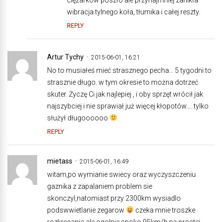
wibracja tylnego koła, tłumika i całej reszty.
REPLY
Artur Tychy
2015-06-01, 16:21
No to musiałeś mieć strasznego pecha… 5 tygodni to
strasznie długo. w tym okresie to można dotrzeć
skuter. Życzę Ci jak najlepiej , i oby sprzęt wrócił jak
najszybciej i nie sprawiał już więcej kłopotów…. tylko
służył długoooooo
REPLY
mietass
2015-06-01, 16:49
witam,po wymianie swiecy oraz wyczyszczeniu
gaznika z zapalaniem problem sie
skonczyl,natomiast przy 2300km wysiadlo
podswwietlanie zegarow
czeka mnie troszke
rozkrecania ale ogolnie spoko,95km/h na prostej