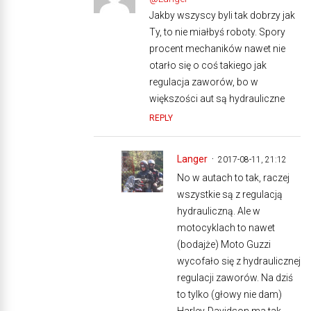
Jakby wszyscy byli tak dobrzy jak
Ty, to nie miałbyś roboty. Spory
procent mechaników nawet nie
otarło się o coś takiego jak
regulacja zaworów, bo w
większości aut są hydrauliczne
REPLY
Langer
2017-08-11, 21:12
No w autach to tak, raczej
wszystkie są z regulacją
hydrauliczną. Ale w
motocyklach to nawet
(bodajże) Moto Guzzi
wycofało się z hydraulicznej
regulacji zaworów. Na dziś
to tylko (głowy nie dam)
Harley-Davidson ma tak