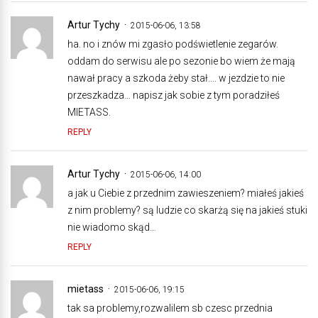
Artur Tychy
2015-06-06, 13:58
ha. no i znów mi zgasło podświetlenie zegarów.
oddam do serwisu ale po sezonie bo wiem że mają
nawał pracy a szkoda żeby stał…. w jezdzie to nie
przeszkadza… napisz jak sobie z tym poradziłeś
MIETASS.
REPLY
Artur Tychy
2015-06-06, 14:00
a jak u Ciebie z przednim zawieszeniem? miałeś jakieś
z nim problemy? są ludzie co skarżą się na jakieś stuki
nie wiadomo skąd…
REPLY
mietass
2015-06-06, 19:15
tak sa problemy,rozwalilem sb czesc przednia