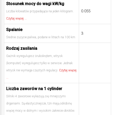
Stosunek mocy do wagi kW/kg
0.055
Liczba kilowatów przypadająca na jeden klilogram.
Czytaj więcej ...
Spalanie
3
Średnie zużycie paliwa, podane w litrach na 100 km
Rodzaj zasilania
Gaźnik wyregulujesz śrubokrętem, wtrysk
(komputer) wyregulujesz tylko w serwisie. Jednak
wtrysk nie wymaga częstych regulacji.
Czytaj więcej
...
Liczba zaworów na 1 cylinder
Silniki 4 zaworowe wykazują się mniejszymi
drganiami. Są elastyczniejsze, tzn mają odrobinę
więcej mocy w dolnym i wysokim zakresie obrotów.