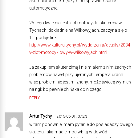
akumulatora nie męczyć i po sprawie. ssanie
automatyczne.
25-tego kwietnia jest zlot motocykli i skuterów w
Tychach. dokładnie na Wilkowyjach. zaczyna się o
11. podaje link.
http://www.kultura.tychy.pl/wydarzenia/details/2034-
v-zlot-motocyklowy-w-wilkowyjach.html
Ja zakupiłem skuter zimą i nie miałem z nim żadnych
problemów nawet przy ujemnych temperaturach.
więc problem nie jest mi znany. może świecę wymień
na ngk bo pewnie chińska do niczego.
REPLY
Artur Tychy
2015-06-01, 07:23
witam ponownie. mam pytanie do posiadaczy owego
skutera. jaką macie moc wbitą w dowód