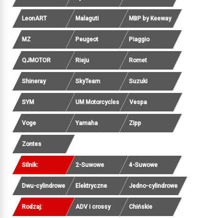
LeonART
Malaguti
MBP by Keeway
MZ
Peugeot
Piaggio
QJMOTOR
Rieju
Romet
Shineray
SkyTeam
Suzuki
SYM
UM Motorcycles
Vespa
Voge
Yamaha
Zipp
Zontes
Silnik:
2-Suwowe
4-Suwowe
Dwu-cylindrowe
Elektryczne
Jedno-cylindrowe
Rodzaj:
ADV i crossy
Chińskie