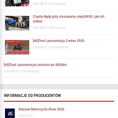
2024-08-29
5 komentarzy
Częste błędy przy stosowaniu oleju5W30 i jak ich
unikać
2024-08-29
3 komentarzy
[HD]Test i prezentacja Zontes 350D
2024-08-27
16 komentarzy
[HD]Test i prezentacja Leoncino po 4000km
2024-08-20
20 komentarzy
INFORMACJE OD PRODUCENTÓW
Warsaw Motorcycle Show 2026
2026-03-27