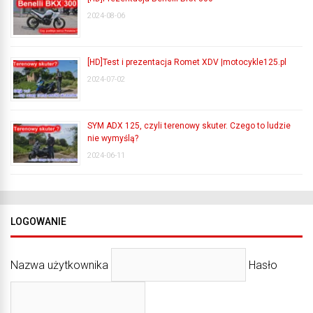
2024-08-06
[HD]Test i prezentacja Romet XDV |motocykle125.pl
2024-07-02
SYM ADX 125, czyli terenowy skuter. Czego to ludzie
nie wymyślą?
2024-06-11
LOGOWANIE
Nazwa użytkownika
Hasło