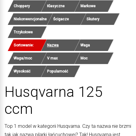
Choppery
Klasyczne
Markowe
Niekonwencjonalne
Ścigacze
Skutery
Trzykołowe
Sortowanie:
Nazwa
Waga
Waga/moc
V max
Moc
Wysokość
Popularność
Husqvarna 125
ccm
Top 1 model w kategorii Husqvarna. Czy ta nazwa nie brzmi
tak jak nazwa pilarki łańcuchowej? Tak! Husqvarna jest