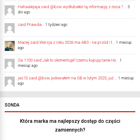
Hahaalejaja said @bsw wydłubałeś tą informację z nosa ? ...
3
dni ago
said Prawda...
1 tydzień ago
Maciej said Wersja z roku 2026 ma ABS - na przód i t...
1 miesiąc
ago
Sa 1100 said Jak to skomentuje? czemu kupują tanie Ho...
1
miesiąc ago
jas13 said @bsw, polowałem na GB w lutym 2025, już ...
1 miesiąc
ago
SONDA
Która marka ma najlepszy dostęp do części
zamiennych?