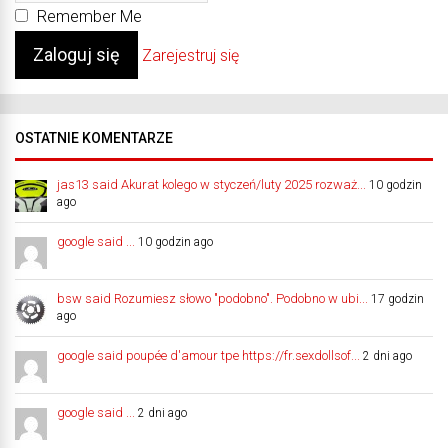
Remember Me
Zarejestruj się
OSTATNIE KOMENTARZE
jas13 said Akurat kolego w styczeń/luty 2025 rozważ...
10 godzin
ago
google said ...
10 godzin ago
bsw said Rozumiesz słowo "podobno". Podobno w ubi...
17 godzin
ago
google said poupée d'amour tpe https://fr.sexdollsof...
2 dni ago
google said ...
2 dni ago