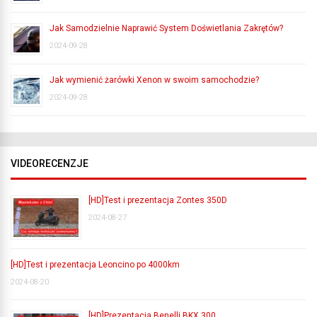
Jak Samodzielnie Naprawić System Doświetlania Zakrętów?
2024-09-28
Jak wymienić żarówki Xenon w swoim samochodzie?
2024-09-28
VIDEORECENZJE
[HD]Test i prezentacja Zontes 350D
2024-08-27
[HD]Test i prezentacja Leoncino po 4000km
2024-08-20
[HD]Prezentacja Benelli BKX 300