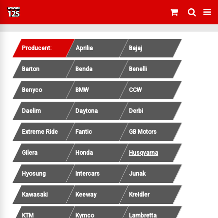
Producent:
Aprilia
Bajaj
Barton
Benda
Benelli
Benyco
BMW
CCW
Daelim
Daytona
Derbi
Extreme Ride
Fantic
GB Motors
Gilera
Honda
Husqvarna
Hyosung
Intercars
Junak
Kawasaki
Keeway
Kreidler
KTM
Kymco
Lambretta