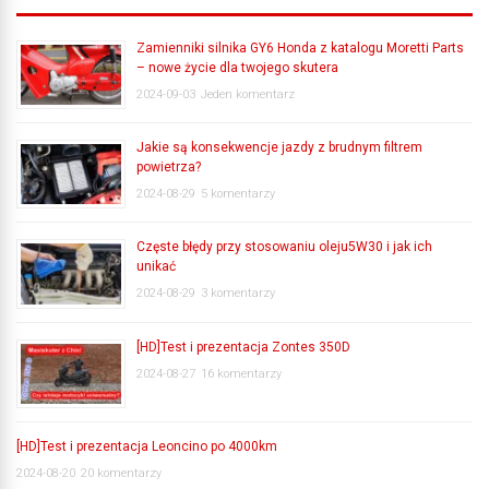
Zamienniki silnika GY6 Honda z katalogu Moretti Parts
– nowe życie dla twojego skutera
2024-09-03
Jeden komentarz
Jakie są konsekwencje jazdy z brudnym filtrem
powietrza?
2024-08-29
5 komentarzy
Częste błędy przy stosowaniu oleju5W30 i jak ich
unikać
2024-08-29
3 komentarzy
[HD]Test i prezentacja Zontes 350D
2024-08-27
16 komentarzy
[HD]Test i prezentacja Leoncino po 4000km
2024-08-20
20 komentarzy