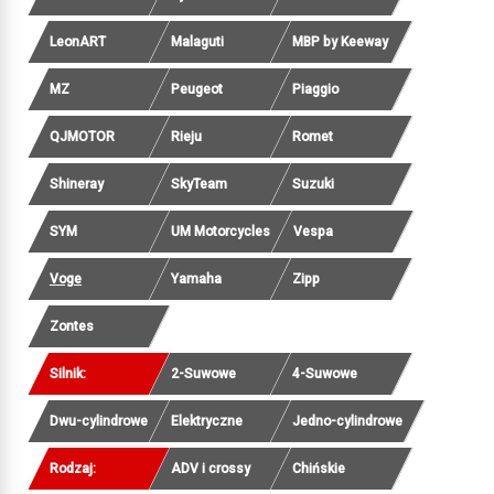
LeonART
Malaguti
MBP by Keeway
MZ
Peugeot
Piaggio
QJMOTOR
Rieju
Romet
Shineray
SkyTeam
Suzuki
SYM
UM Motorcycles
Vespa
Voge
Yamaha
Zipp
Zontes
Silnik:
2-Suwowe
4-Suwowe
Dwu-cylindrowe
Elektryczne
Jedno-cylindrowe
Rodzaj:
ADV i crossy
Chińskie