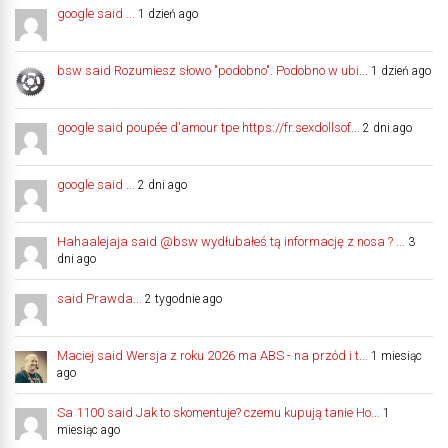
google said ...
1 dzień ago
bsw said Rozumiesz słowo "podobno". Podobno w ubi...
1 dzień ago
google said poupée d'amour tpe https://fr.sexdollsof...
2 dni ago
google said ...
2 dni ago
Hahaalejaja said @bsw wydłubałeś tą informację z nosa ? ...
3
dni ago
said Prawda...
2 tygodnie ago
Maciej said Wersja z roku 2026 ma ABS - na przód i t...
1 miesiąc
ago
Sa 1100 said Jak to skomentuje? czemu kupują tanie Ho...
1
miesiąc ago