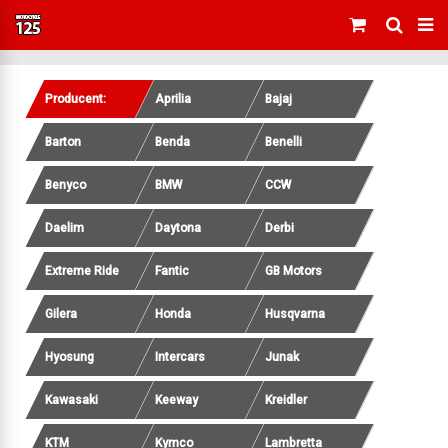
Producent:
Aprilia
Bajaj
Barton
Benda
Benelli
Benyco
BMW
CCW
Daelim
Daytona
Derbi
Extreme Ride
Fantic
GB Motors
Gilera
Honda
Husqvarna
Hyosung
Intercars
Junak
Kawasaki
Keeway
Kreidler
KTM
Kymco
Lambretta