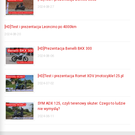
2024-08-27
[HD]Test i prezentacja Leoncino po 4000km
2024-08-20
[HD]Prezentacja Benelli BKX 300
2024-08-06
[HD]Test i prezentacja Romet XDV |motocykle125.pl
2024-07-02
SYM ADX 125, czyli terenowy skuter. Czego to ludzie
nie wymyślą?
2024-06-11