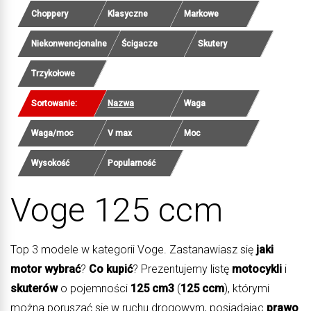
Choppery
Klasyczne
Markowe
Niekonwencjonalne
Ścigacze
Skutery
Trzykołowe
Sortowanie:
Nazwa
Waga
Waga/moc
V max
Moc
Wysokość
Popularność
Voge 125 ccm
Top 3 modele w kategorii Voge. Zastanawiasz się
jaki
motor wybrać
?
Co kupić
? Prezentujemy listę
motocykli
i
skuterów
o pojemności
125 cm3
(
125 ccm
), którymi
można poruszać się w ruchu drogowym, posiadając
prawo