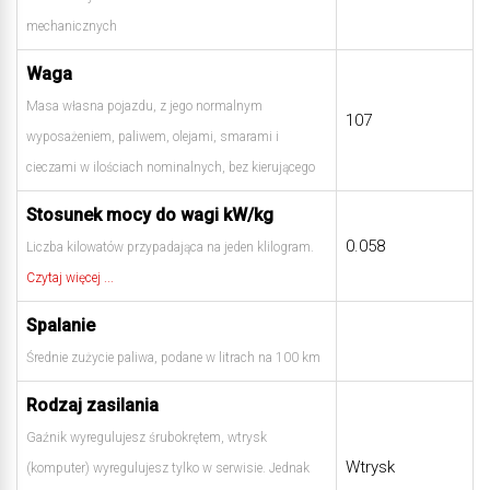
mechanicznych
Waga
Masa własna pojazdu, z jego normalnym
107
wyposażeniem, paliwem, olejami, smarami i
cieczami w ilościach nominalnych, bez kierującego
Stosunek mocy do wagi kW/kg
0.058
Liczba kilowatów przypadająca na jeden klilogram.
Czytaj więcej ...
Spalanie
Średnie zużycie paliwa, podane w litrach na 100 km
Rodzaj zasilania
Gaźnik wyregulujesz śrubokrętem, wtrysk
Wtrysk
(komputer) wyregulujesz tylko w serwisie. Jednak