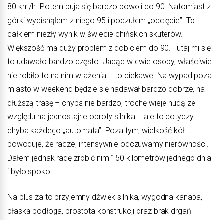
80 km/h. Potem buja się bardzo powoli do 90. Natomiast z
górki wycisnąłem z niego 95 i poczułem „odcięcie”. To
całkiem niezły wynik w świecie chińskich skuterów.
Większość ma duży problem z dobiciem do 90. Tutaj mi się
to udawało bardzo często. Jadąc w dwie osoby, właściwie
nie robiło to na nim wrażenia – to ciekawe. Na wypad poza
miasto w weekend będzie się nadawał bardzo dobrze, na
dłuższą trasę – chyba nie bardzo, trochę wieje nudą ze
względu na jednostajne obroty silnika – ale to dotyczy
chyba każdego „automata”. Poza tym, wielkość kół
powoduje, że raczej intensywnie odczuwamy nierówności.
Dałem jednak radę zrobić nim 150 kilometrów jednego dnia
i było spoko.
Na plus za to przyjemny dźwięk silnika, wygodna kanapa,
płaska podłoga, prostota konstrukcji oraz brak drgań