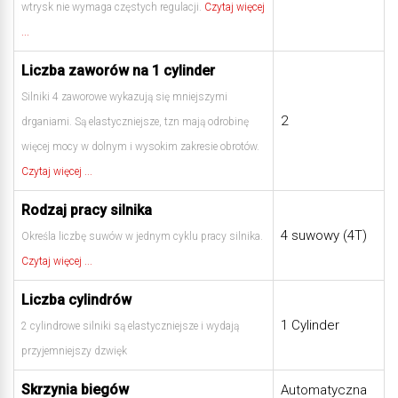
wtrysk nie wymaga częstych regulacji.
Czytaj więcej
...
Liczba zaworów na 1 cylinder
Silniki 4 zaworowe wykazują się mniejszymi
2
drganiami. Są elastyczniejsze, tzn mają odrobinę
więcej mocy w dolnym i wysokim zakresie obrotów.
Czytaj więcej ...
Rodzaj pracy silnika
4 suwowy (4T)
Określa liczbę suwów w jednym cyklu pracy silnika.
Czytaj więcej ...
Liczba cylindrów
1 Cylinder
2 cylindrowe silniki są elastyczniejsze i wydają
przyjemniejszy dzwięk
Skrzynia biegów
Automatyczna