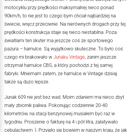
motocyklu przy prędkości maksymalnej nieco ponad
90km/h, to nie jest to czego bym chciał najbardziej na
świecie, wręcz przeciwnie. Na nierównych drogach przy tej
prędkości konstrukcja staje się nieco niestabilna. Poza
światłami ten skuter ma jeszcze coś ze sportowego
pazura – hamulce. Są wyjątkowo skuteczne. To było coś
czego mi brakowało w
Junaku Vintage
, zanim jeszcze
otrzymał hamulce CBS, a który pochodzi z tej samej
fabryki. Mniemam zatem, że hamulce w Vintage dzisiaj
także są dużo lepsze.
Junak 609 nie jest bez wad. Moim zdaniem ma nieco zbyt
mały zbiornik paliwa. Pokonując codziennie 20-40
kilometrów, na stacji benzynowej musiałem być raz w
tygodniu. Proszenie o fakturę na 4 i pół litra, zalatywało
cebulactwem :). Przyjęło się bowiem w naszym kraju, że jak