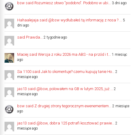
bsw said Rozumiesz słowo "podobno". Podobno w ubi...
3 dni ago
Hahaalejaja said @bsw wydłubałeś tą informację z nosa ? ...
5
dni ago
said Prawda...
2 tygodnie ago
Maciej said Wersja z roku 2026 ma ABS - na przód i t...
1 miesiąc
ago
Sa 1100 said Jak to skomentuje? czemu kupują tanie Ho...
2
miesiące ago
jas13 said @bsw, polowałem na GB w lutym 2025, już ...
2
miesiące ago
bsw said Z drugiej strony tegorocznym ewenementem...
2 miesiące
ago
jas13 said @bsw, dobra 125 potrafi kosztować prawie...
2
miesiące ago