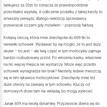
tankujesz za 20zł, to oznacza że prawdopodobnie
przechlałeś wypłatę. A odliczenie podatku z takiej kwoty to
śmieszny pieniądz, dlatego niektórzy sprzedawcy
przewracali oczami gdy mówiłem – poproszę fakturę.
Kolejną rzeczą, która mnie zniechęciła do 609-tki to
niewielki schowek. Wydawać by się mogło, że to jest duży
skuter – bo jest – ale lwią część w tym motocyklu zajmuje
bardzo rozbudowany przód. Po włożeniu kasku, właściwie
na nic więcej miejsca nie wystarczy. Może więc przedni
schowek wynagradza ten brak? Niestety, ledwie mieszczą
się w nim rękawice motocyklowe. Zniechęciły mnie też
duże otwory na zawiasy w tym schowku. Kluczy od
domowych drzwi tam nie wkładaj, bo mogą wylecieć.
Junak 609 ma niezłą dynamikę. Przyzwoicie zbiera się do