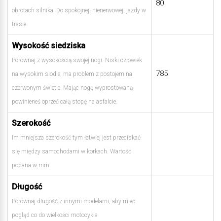
80
obrotach silnika. Do spokojnej, nienerwowej, jazdy w
trasie.
Wysokość siedziska
Porównaj z wysokością swojej nogi. Niski człowiek
785
na wysokim siodle, ma problem z postojem na
czerwonym świetle. Mając nogę wyprostowaną
powinieneś oprzeć całą stopę na asfalcie.
Szerokość
Im mniejsza szerokość tym łatwiej jest przeciskać
się między samochodami w korkach. Wartość
podana w mm.
Długość
Porównaj długość z innymi modelami, aby mieć
pogląd co do wielkości motocykla