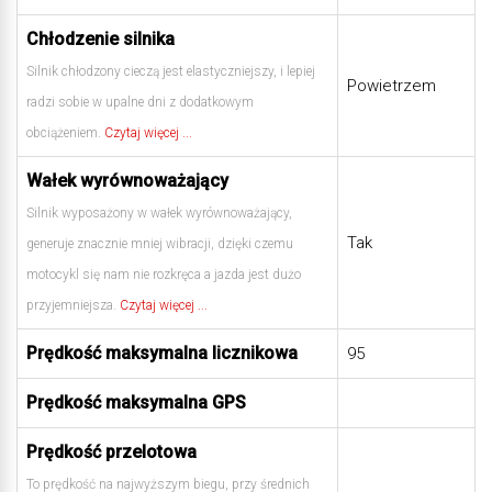
Chłodzenie silnika
Silnik chłodzony cieczą jest elastyczniejszy, i lepiej
Powietrzem
radzi sobie w upalne dni z dodatkowym
obciążeniem.
Czytaj więcej ...
Wałek wyrównoważający
Silnik wyposażony w wałek wyrównoważający,
Tak
generuje znacznie mniej wibracji, dzięki czemu
motocykl się nam nie rozkręca a jazda jest dużo
przyjemniejsza.
Czytaj więcej ...
Prędkość maksymalna licznikowa
95
Prędkość maksymalna GPS
Prędkość przelotowa
To prędkość na najwyższym biegu, przy średnich