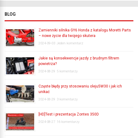
BLOG
Zamienniki silnika GY6 Honda z katalogu Moretti Parts
– nowe życie dla twojego skutera
2024-09-03
Jeden komentarz
Jakie są konsekwencje jazdy z brudnym filtrem
powietrza?
2024-08-29
5 komentarzy
Częste błędy przy stosowaniu oleju5W30 i jak ich
unikać
2024-08-29
3 komentarzy
[HD]Test i prezentacja Zontes 350D
2024-08-27
16 komentarzy