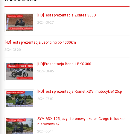
[HD]Test i prezentacja Zontes 350D
2024-08-27
[HD]Test i prezentacja Leoncino po 4000km
2024-08-20
[HD]Prezentacja Benelli BKX 300
2024-08-06
[HD]Test i prezentacja Romet XDV |motocykle125.pl
2024-07-02
SYM ADX 125, czyli terenowy skuter. Czego to ludzie
nie wymyślą?
2024-06-11