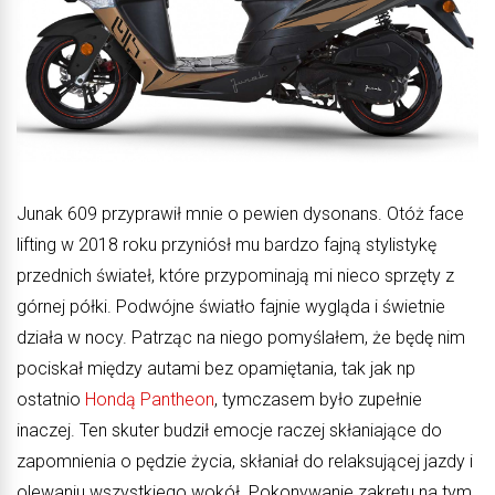
Junak 609 przyprawił mnie o pewien dysonans. Otóż face
lifting w 2018 roku przyniósł mu bardzo fajną stylistykę
przednich świateł, które przypominają mi nieco sprzęty z
górnej półki. Podwójne światło fajnie wygląda i świetnie
działa w nocy. Patrząc na niego pomyślałem, że będę nim
pociskał między autami bez opamiętania, tak jak np
ostatnio
Hondą Pantheon
, tymczasem było zupełnie
inaczej. Ten skuter budził emocje raczej skłaniające do
zapomnienia o pędzie życia, skłaniał do relaksującej jazdy i
olewaniu wszystkiego wokół. Pokonywanie zakrętu na tym