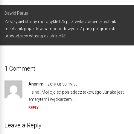
Dawid Parus
Założyciel strony motocykle125.pl. Z wykształcenia technik
mechanik pojazdów samochodowych. Z pasji programista
prowadzący własną działalność.
1 Comment
Anonim
2019-08-30, 19:35
He he , Moj ojciec posiadacz takowego Junaka jest i
emerytem i wędkarzem …
REPLY
Leave a Reply