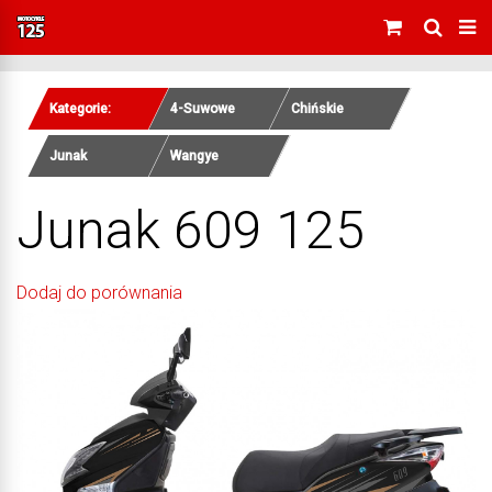
Kategorie:
4-Suwowe
Chińskie
Junak
Wangye
Junak 609 125
Dodaj do porównania