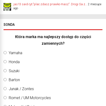
jas13 said cyt."plac zdasz prawko masz". Drogi Sa z...
2 miesiące
ago
SONDA
Która marka ma najlepszy dostęp do części
zamiennych?
Yamaha
Honda
Suzuki
Barton
Junak / Zontes
Romet / UM Motorcycles