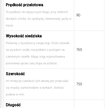
Prędkość przelotowa
To prędkość na najwyższym biegu, przy średnich
90
obrotach silnika. Do spokojnej, nienerwowej, jazdy w
trasie.
Wysokość siedziska
Porównaj z wysokością swojej nogi. Niski człowiek
765
na wysokim siodle, ma problem z postojem na
czerwonym świetle. Mając nogę wyprostowaną
powinieneś oprzeć całą stopę na asfalcie.
Szerokość
Im mniejsza szerokość tym łatwiej jest przeciskać
755
się między samochodami w korkach. Wartość
podana w mm.
Długość