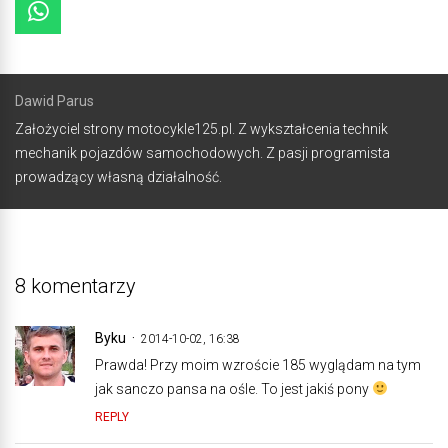
Dawid Parus
Założyciel strony motocykle125.pl. Z wykształcenia technik
mechanik pojazdów samochodowych. Z pasji programista
prowadzący własną działalność.
8 komentarzy
Byku
2014-10-02, 16:38
Prawda! Przy moim wzroście 185 wyglądam na tym
jak sanczo pansa na ośle. To jest jakiś pony
REPLY