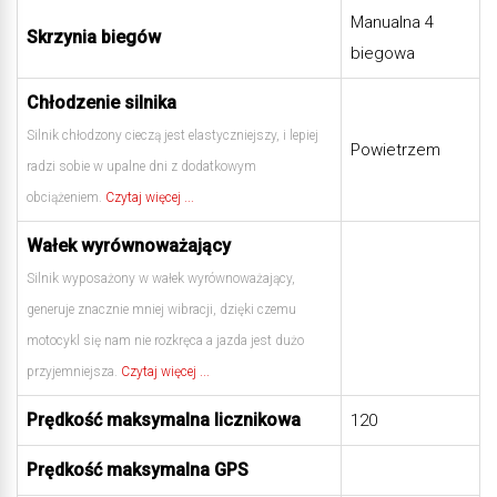
Manualna 4
Skrzynia biegów
biegowa
Chłodzenie silnika
Silnik chłodzony cieczą jest elastyczniejszy, i lepiej
Powietrzem
radzi sobie w upalne dni z dodatkowym
obciążeniem.
Czytaj więcej ...
Wałek wyrównoważający
Silnik wyposażony w wałek wyrównoważający,
generuje znacznie mniej wibracji, dzięki czemu
motocykl się nam nie rozkręca a jazda jest dużo
przyjemniejsza.
Czytaj więcej ...
Prędkość maksymalna licznikowa
120
Prędkość maksymalna GPS