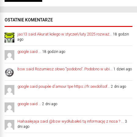
OSTATNIE KOMENTARZE
jas13 said Akurat kolego w styczeń/luty 2025 rozważ...
18 godzin
ago
google said ...
18 godzin ago
bsw said Rozumiesz słowo "podobno". Podobno w ubi...
1 dzień ago
google said poupée d'amour tpe https://fr.sexdollsof...
2 dni ago
google said ...
2 dni ago
Hahaalejaja said @bsw wydłubałeś tą informację z nosa ? ...
3
dni ago