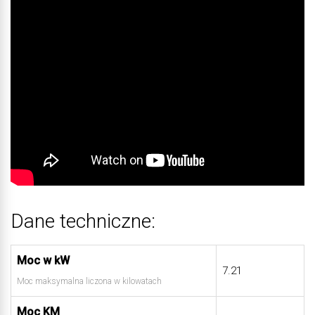
Dane techniczne:
Moc w kW
7.21
Moc maksymalna liczona w kilowatach
Moc KM