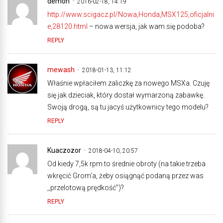
demon
2016-02-18, 14:19
http://www.scigacz.pl/Nowa,Honda,MSX125,oficjalni
e,28120.html
– nowa wersja, jak wam się podoba?
REPLY
mewash
2018-01-13, 11:12
Właśnie wpłaciłem zaliczkę za nowego MSXa. Czuję
się jak dzieciak, który dostał wymarzoną zabawkę.
Swoją drogą, są tu jacyś użytkownicy tego modelu?
REPLY
Kuaczozor
2018-04-10, 20:57
Od kiedy 7,5k rpm to średnie obroty (na takie trzeba
wkręcić Grom’a, żeby osiągnąć podaną przez was
,,przelotową prędkość”)?
REPLY