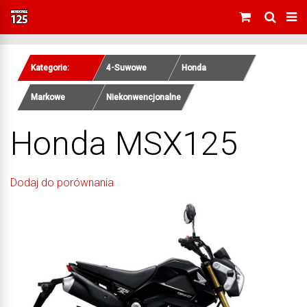
Kategorie:
4-Suwowe
Honda
Markowe
Niekonwencjonalne
Honda MSX125
Dodaj do porównania