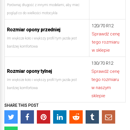
Porównaj długość z innymi modelami, aby mieć
pogląd co do wielkości motocykla
120/70 R12
Rozmiar opony przedniej
Sprawdź cenę
Im większe koło i większy profil tym jazda jest
tego rozmiaru
bardziej komfortowa
w sklepie
130/70 R12
Rozmiar opony tylnej
Sprawdź cenę
tego rozmiaru
Im większe koło i większy profil tym jazda jest
w naszym
bardziej komfortowa
sklepie
SHARE THIS POST