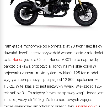
Pamiętacie motorynkę od Rometa z lat 90-tych? Ileż frajdy
dawała! Jeżeli chcesz przywrócić wspomnienia z młodości
to ta
Honda
jest dla Ciebie. Honda MSX125 to naprawdę
bardzo ciekawa propozycja Hondy na miejskie korki! W
pojedynku z innymi motocyklami w klasie 125 ten model
wygrywa ceną, zaczynającą się od 12 800 i spalaniem –
1,5-2L. W tej klasie to jest niezwykły wynik. Większość 125-
tek pali ok 3L. To między innymi za sprawą wagi. Honda jest
leciutka, waży ok 100kg. Za to o sportowych zapędach
może świadczyć amortyzator przedni typu
upside down
, i