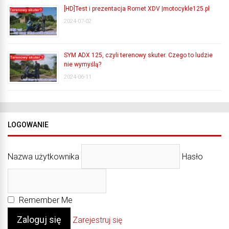
[HD]Test i prezentacja Romet XDV |motocykle125.pl
2024-07-02
SYM ADX 125, czyli terenowy skuter. Czego to ludzie
nie wymyślą?
2024-06-11
LOGOWANIE
Nazwa użytkownika
Hasło
Remember Me
Zarejestruj się