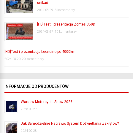
unikać
2024-08-29
3 komentarzy
[HD]Test i prezentacja Zontes 350D
2024-08-27
16 komentarzy
[HD]Test i prezentacja Leoncino po 4000km
2024-08-20
20 komentarzy
INFORMACJE OD PRODUCENTÓW
Warsaw Motorcycle Show 2026
2026-03-27
Jak Samodzielnie Naprawić System Doświetlania Zakrętów?
2024-09-28