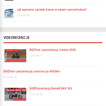
Jak wymienić żarówki Xenon w swoim samochodzie?
2024-09-28
VIDEORECENZJE
[HD]Test i prezentacja Zontes 350D
2024-08-27
[HD]Test i prezentacja Leoncino po 4000km
2024-08-20
[HD]Prezentacja Benelli BKX 300
2024-08-06