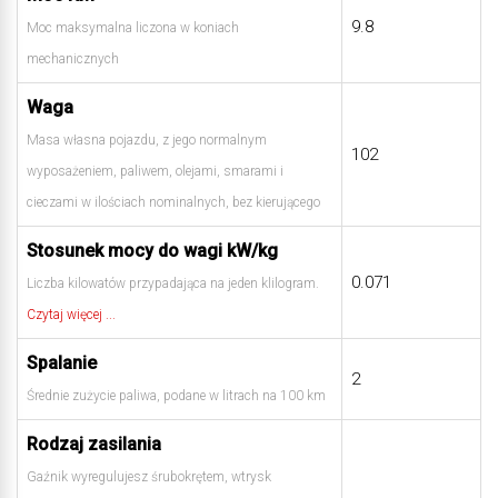
9.8
Moc maksymalna liczona w koniach
mechanicznych
Waga
Masa własna pojazdu, z jego normalnym
102
wyposażeniem, paliwem, olejami, smarami i
cieczami w ilościach nominalnych, bez kierującego
Stosunek mocy do wagi kW/kg
0.071
Liczba kilowatów przypadająca na jeden klilogram.
Czytaj więcej ...
Spalanie
2
Średnie zużycie paliwa, podane w litrach na 100 km
Rodzaj zasilania
Gaźnik wyregulujesz śrubokrętem, wtrysk