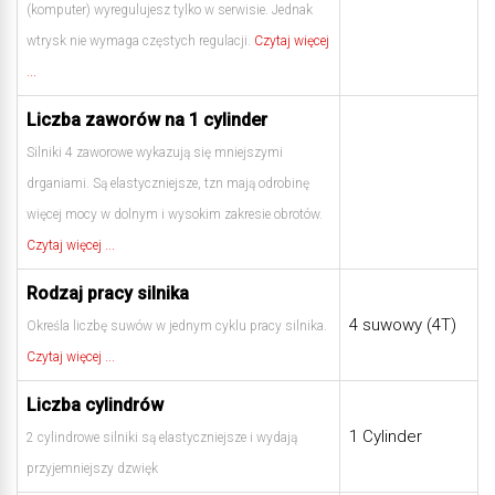
(komputer) wyregulujesz tylko w serwisie. Jednak
wtrysk nie wymaga częstych regulacji.
Czytaj więcej
...
Liczba zaworów na 1 cylinder
Silniki 4 zaworowe wykazują się mniejszymi
drganiami. Są elastyczniejsze, tzn mają odrobinę
więcej mocy w dolnym i wysokim zakresie obrotów.
Czytaj więcej ...
Rodzaj pracy silnika
4 suwowy (4T)
Określa liczbę suwów w jednym cyklu pracy silnika.
Czytaj więcej ...
Liczba cylindrów
1 Cylinder
2 cylindrowe silniki są elastyczniejsze i wydają
przyjemniejszy dzwięk