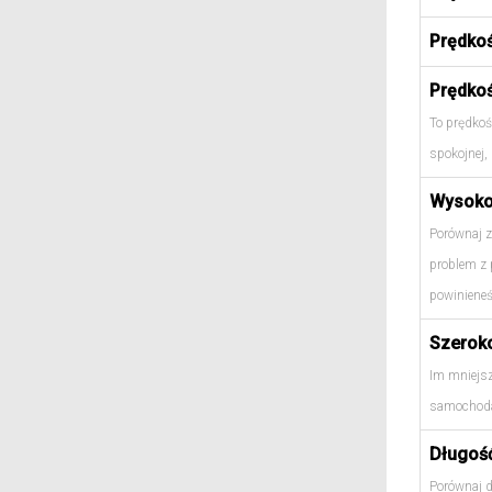
Prędko
Prędko
To prędkoś
spokojnej, 
Wysoko
Porównaj z
problem z
powinieneś
Szerok
Im mniejsz
samochoda
Długoś
Porównaj d