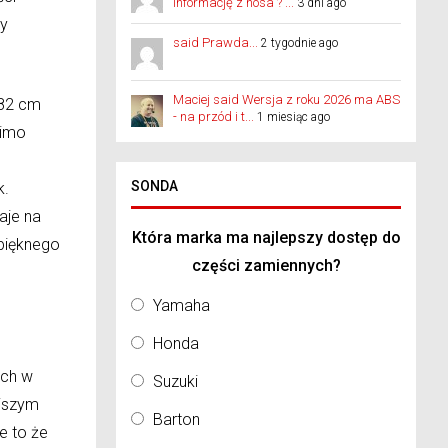
informację z nosa ? ...
3 dni ago
my
said Prawda...
2 tygodnie ago
Maciej said Wersja z roku 2026 ma ABS
182 cm
- na przód i t...
1 miesiąc ago
mimo
SONDA
k.
aje na
Która marka ma najlepszy dostęp do
 pięknego
części zamiennych?
Yamaha
Honda
ech w
Suzuki
ejszym
Barton
e to że