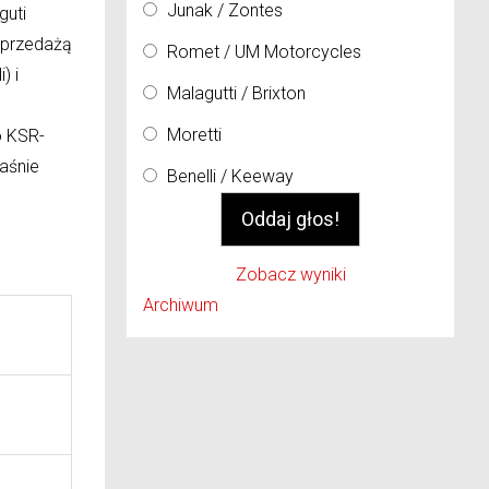
Junak / Zontes
guti
 sprzedażą
Romet / UM Motorcycles
) i
Malagutti / Brixton
Moretti
o KSR-
aśnie
Benelli / Keeway
Zobacz wyniki
Archiwum