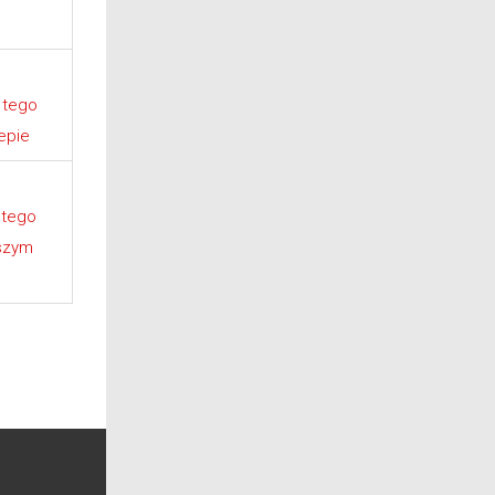
 tego
epie
 tego
szym