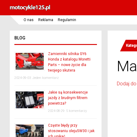
O nas
Reklama
Regulamin
BLOG
Katego
Zamienniki silnika GY6
Honda z katalogu Moretti
Ma
Parts – nowe życie dla
twojego skutera
2024-09-03
Jeden komentarz
Dodaj do
Jakie są konsekwencje
jazdy z brudnym filtrem
powietrza?
2024-08-29
5 komentarzy
Częste błędy przy
stosowaniu oleju5W30 i jak
ich unikać