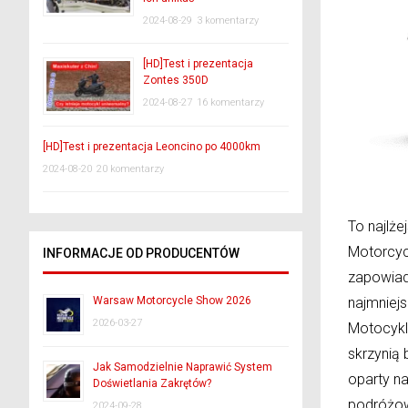
2024-08-29
3 komentarzy
[HD]Test i prezentacja
Zontes 350D
2024-08-27
16 komentarzy
[HD]Test i prezentacja Leoncino po 4000km
2024-08-20
20 komentarzy
To najlż
Motorcyc
INFORMACJE OD PRODUCENTÓW
zapowiada
najmniejs
Warsaw Motorcycle Show 2026
2026-03-27
Motocykl 
skrzynią
Jak Samodzielnie Naprawić System
oparty na
Doświetlania Zakrętów?
podróżow
2024-09-28