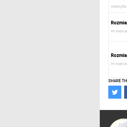
motocykla
Rozmiar
Im większe
Rozmiar
Im większe
SHARE TH