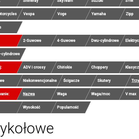
t
Shineray
SkyTeam
Suzuki
SYM
torcycles
Vespa
Voge
Yamaha
Zipp
s
2-Suwowe
4-Suwowe
Dwu-cylindrowe
Elektry
-cylindrowe
j:
ADV i crossy
Chińskie
Choppery
Klasyc
we
Niekonwencjonalne
Ścigacze
Skutery
Trz
anie:
Nazwa
Waga
Waga/moc
V max
Wysokość
Popularność
zykołowe