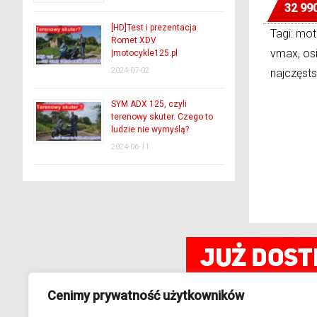
32 99
[HD]Test i prezentacja
Tagi: mo
Romet XDV
vmax, osi
|motocykle125.pl
2024-07-02
najczęsts
SYM ADX 125, czyli
terenowy skuter. Czego to
ludzie nie wymyślą?
2024-06-11
Cenimy prywatność użytkowników