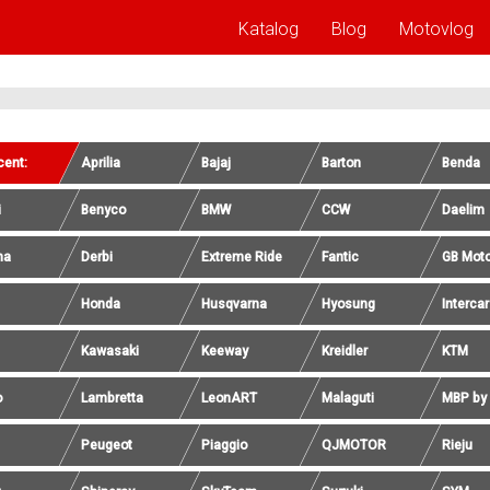
Katalog
Blog
Motovlog
cent:
Aprilia
Bajaj
Barton
Benda
i
Benyco
BMW
CCW
Daelim
na
Derbi
Extreme Ride
Fantic
GB Mot
Honda
Husqvarna
Hyosung
Interca
Kawasaki
Keeway
Kreidler
KTM
o
Lambretta
LeonART
Malaguti
MBP by
Peugeot
Piaggio
QJMOTOR
Rieju