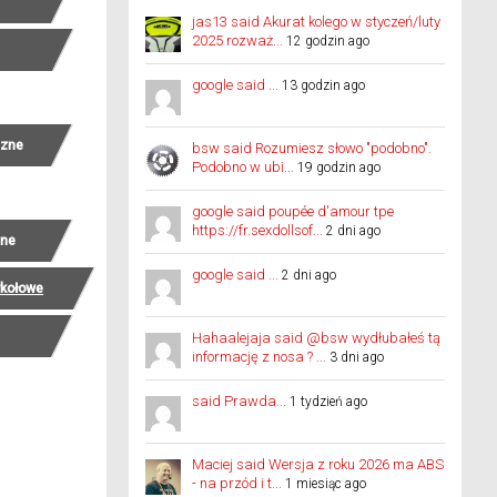
jas13 said Akurat kolego w styczeń/luty
2025 rozważ...
12 godzin ago
google said ...
13 godzin ago
czne
bsw said Rozumiesz słowo "podobno".
Podobno w ubi...
19 godzin ago
google said poupée d'amour tpe
https://fr.sexdollsof...
2 dni ago
zne
google said ...
2 dni ago
ykołowe
Hahaalejaja said @bsw wydłubałeś tą
informację z nosa ? ...
3 dni ago
said Prawda...
1 tydzień ago
Maciej said Wersja z roku 2026 ma ABS
- na przód i t...
1 miesiąc ago