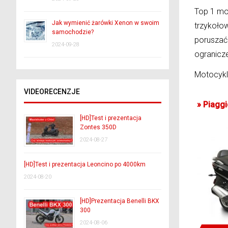
Top 1 mod
Jak wymienić żarówki Xenon w swoim
trzykołow
samochodzie?
poruszać 
2024-09-28
ogranicz
Motocykl
VIDEORECENZJE
»
Piaggi
[HD]Test i prezentacja
Zontes 350D
2024-08-27
[HD]Test i prezentacja Leoncino po 4000km
2024-08-20
[HD]Prezentacja Benelli BKX
300
2024-08-06