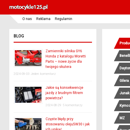
O nas
Reklama
Regulamin
BLOG
Produ
Zamienniki silnika GY6
Benell
Honda z katalogu Moretti
Parts – nowe życie dla
twojego skutera
Dayto
2024-09-03
Jeden komentarz
Gilera
Jakie są konsekwencje
jazdy z brudnym filtrem
Junak
powietrza?
2024-08-29
5 komentarzy
Kymc
MZ
Częste błędy przy
stosowaniu oleju5W30 i jak
ich unikać