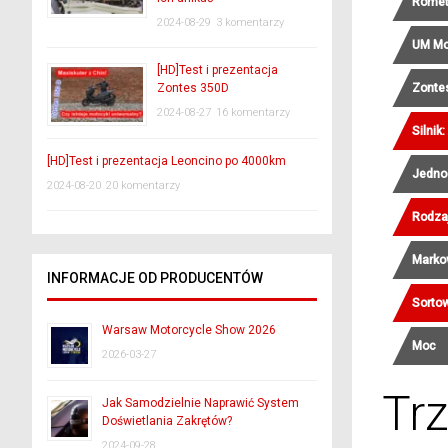
Rome
2024-08-29
3 komentarzy
UM Mo
[HD]Test i prezentacja
Zonte
Zontes 350D
2024-08-27
16 komentarzy
Silnik:
[HD]Test i prezentacja Leoncino po 4000km
Jedno
2024-08-20
20 komentarzy
Rodza
Marko
INFORMACJE OD PRODUCENTÓW
Sortow
Warsaw Motorcycle Show 2026
Moc
2026-03-27
Tr
Jak Samodzielnie Naprawić System
Doświetlania Zakrętów?
2024-09-28