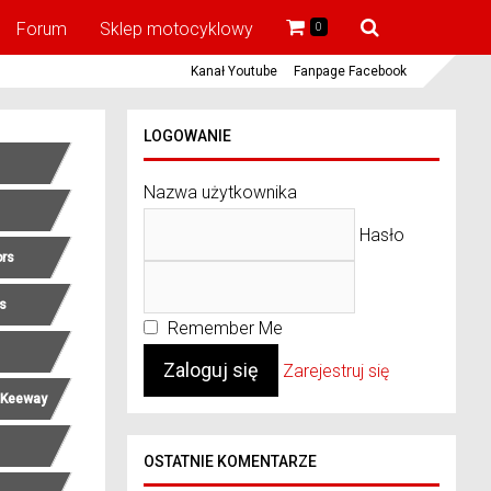
Forum
Sklep motocyklowy
0
Kanał Youtube
Fanpage Facebook
LOGOWANIE
Nazwa użytkownika
Hasło
ors
rs
Remember Me
Zarejestruj się
 Keeway
OSTATNIE KOMENTARZE