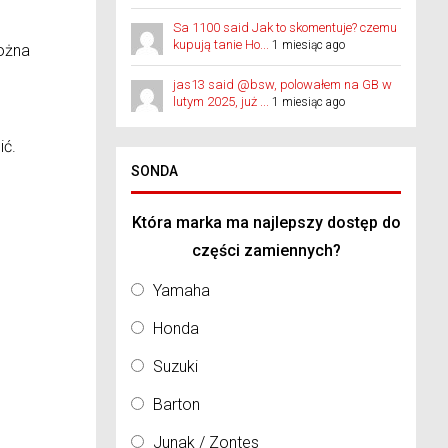
Sa 1100 said Jak to skomentuje? czemu
kupują tanie Ho...
1 miesiąc ago
można
jas13 said @bsw, polowałem na GB w
lutym 2025, już ...
1 miesiąc ago
ić.
SONDA
Która marka ma najlepszy dostęp do
części zamiennych?
Yamaha
Honda
Suzuki
Barton
Junak / Zontes