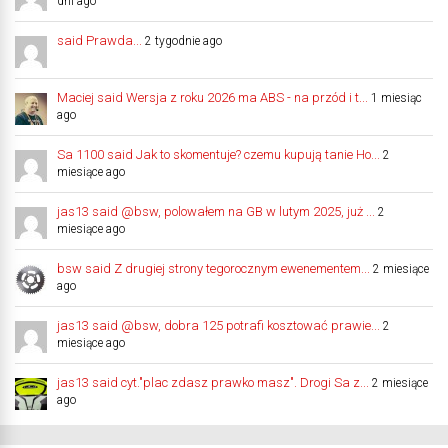
dni ago
said Prawda...
2 tygodnie ago
Maciej said Wersja z roku 2026 ma ABS - na przód i t...
1 miesiąc
ago
Sa 1100 said Jak to skomentuje? czemu kupują tanie Ho...
2
miesiące ago
jas13 said @bsw, polowałem na GB w lutym 2025, już ...
2
miesiące ago
bsw said Z drugiej strony tegorocznym ewenementem...
2 miesiące
ago
jas13 said @bsw, dobra 125 potrafi kosztować prawie...
2
miesiące ago
jas13 said cyt."plac zdasz prawko masz". Drogi Sa z...
2 miesiące
ago