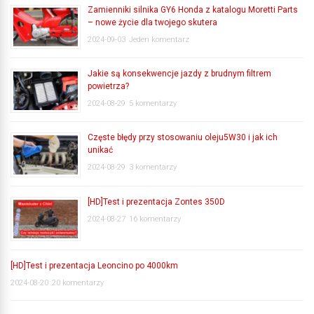
Zamienniki silnika GY6 Honda z katalogu Moretti Parts
– nowe życie dla twojego skutera
2024-09-03
Jeden komentarz
Jakie są konsekwencje jazdy z brudnym filtrem
powietrza?
2024-08-29
5 komentarzy
Częste błędy przy stosowaniu oleju5W30 i jak ich
unikać
2024-08-29
3 komentarzy
[HD]Test i prezentacja Zontes 350D
2024-08-27
16 komentarzy
[HD]Test i prezentacja Leoncino po 4000km
2024-08-20
20 komentarzy