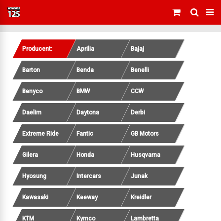
Producent:
Aprilia
Bajaj
Barton
Benda
Benelli
Benyco
BMW
CCW
Daelim
Daytona
Derbi
Extreme Ride
Fantic
GB Motors
Gilera
Honda
Husqvarna
Hyosung
Intercars
Junak
Kawasaki
Keeway
Kreidler
KTM
Kymco
Lambretta