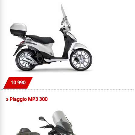
10 990
»
Piaggio MP3 300