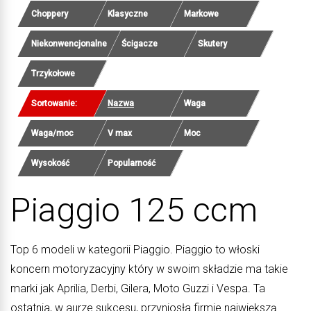
Choppery
Klasyczne
Markowe
Niekonwencjonalne
Ścigacze
Skutery
Trzykołowe
Sortowanie:
Nazwa
Waga
Waga/moc
V max
Moc
Wysokość
Popularność
Piaggio 125 ccm
Top 6 modeli w kategorii Piaggio. Piaggio to włoski
koncern motoryzacyjny który w swoim składzie ma takie
marki jak Aprilia, Derbi, Gilera, Moto Guzzi i Vespa. Ta
ostatnia, w aurze sukcesu, przyniosła firmie największą