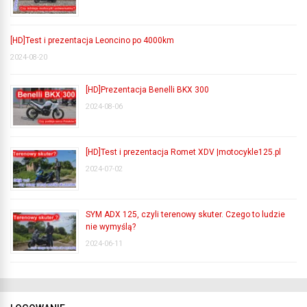
[HD]Test i prezentacja Leoncino po 4000km
2024-08-20
[HD]Prezentacja Benelli BKX 300
2024-08-06
[HD]Test i prezentacja Romet XDV |motocykle125.pl
2024-07-02
SYM ADX 125, czyli terenowy skuter. Czego to ludzie
nie wymyślą?
2024-06-11