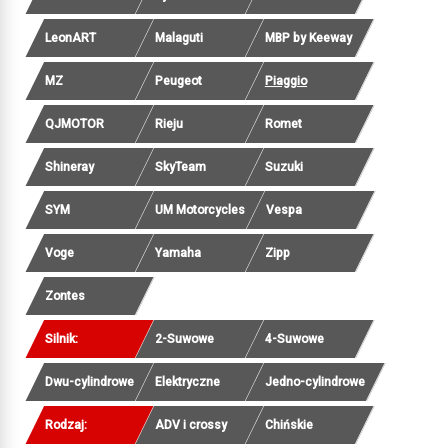
LeonART
Malaguti
MBP by Keeway
MZ
Peugeot
Piaggio
QJMOTOR
Rieju
Romet
Shineray
SkyTeam
Suzuki
SYM
UM Motorcycles
Vespa
Voge
Yamaha
Zipp
Zontes
Silnik:
2-Suwowe
4-Suwowe
Dwu-cylindrowe
Elektryczne
Jedno-cylindrowe
Rodzaj:
ADV i crossy
Chińskie