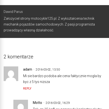
Dawid Parus
Założyciel strony motocykle125.pl. Z wykształcenia technik
mechanik pojazdów samochodowych. Z pasji programista
prowadzący własną działalność.
2 komentarze
adam
2016-03-02, 13:50
Mi sie bardzo podoba ale cena faktycznie mogla by
byc z 5 tys nizsza
REPLY
Motto
2016-03-02, 16:29