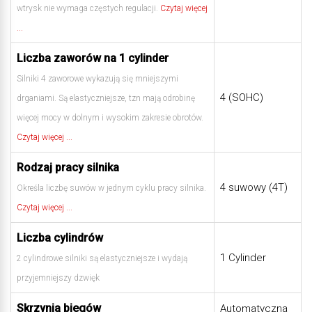
wtrysk nie wymaga częstych regulacji.
Czytaj więcej
...
Liczba zaworów na 1 cylinder
Silniki 4 zaworowe wykazują się mniejszymi
4 (SOHC)
drganiami. Są elastyczniejsze, tzn mają odrobinę
więcej mocy w dolnym i wysokim zakresie obrotów.
Czytaj więcej ...
Rodzaj pracy silnika
4 suwowy (4T)
Określa liczbę suwów w jednym cyklu pracy silnika.
Czytaj więcej ...
Liczba cylindrów
1 Cylinder
2 cylindrowe silniki są elastyczniejsze i wydają
przyjemniejszy dzwięk
Skrzynia biegów
Automatyczna