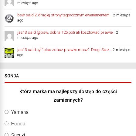
miesiące ago
bsw said Z drugiej strony tegorocznym ewenementem...
2 miesiące
ago
jas13 said @bsw, dobra 125 potrafi kosztować prawie...
2
miesiące ago
jas13 said cyt."plac zdasz prawko masz". Drogi Sa z...
2 miesiące
ago
SONDA
Która marka ma najlepszy dostęp do części
zamiennych?
Yamaha
Honda
Suzuki