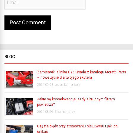
BLOG
Zamienniki silnika GY6 Honda z katalogu Moretti Parts
– nowe życie dla twojego skutera
2024-09-03
Jeden komentarz
Jakie są konsekwencje jazdy z brudnym filtrem
powietrza?
2024-08-29
5 komentarzy
Częste błędy przy stosowaniu oleju5W30 i jak ich
unikać