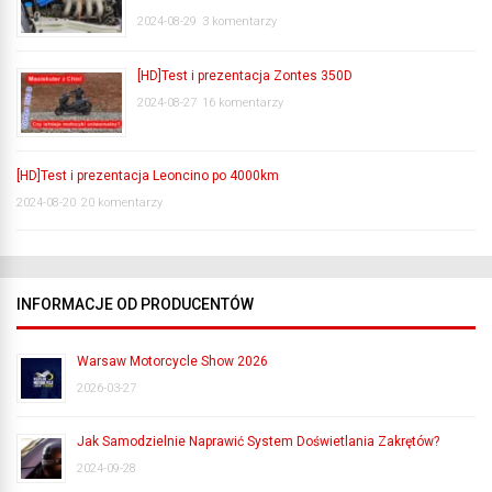
2024-08-29
3 komentarzy
[HD]Test i prezentacja Zontes 350D
2024-08-27
16 komentarzy
[HD]Test i prezentacja Leoncino po 4000km
2024-08-20
20 komentarzy
INFORMACJE OD PRODUCENTÓW
Warsaw Motorcycle Show 2026
2026-03-27
Jak Samodzielnie Naprawić System Doświetlania Zakrętów?
2024-09-28