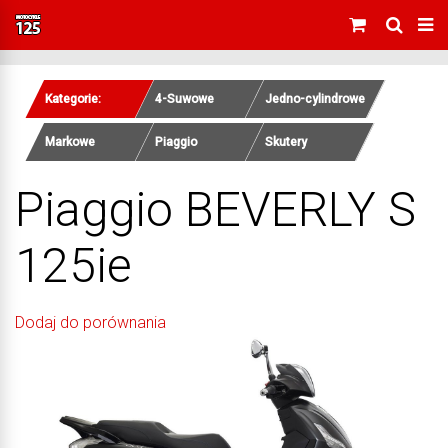
Kategorie:
4-Suwowe
Jedno-cylindrowe
Markowe
Piaggio
Skutery
Piaggio BEVERLY S
125ie
Dodaj do porównania