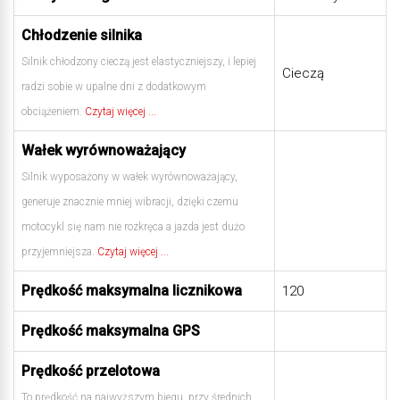
Chłodzenie silnika
Silnik chłodzony cieczą jest elastyczniejszy, i lepiej
Cieczą
radzi sobie w upalne dni z dodatkowym
obciążeniem.
Czytaj więcej ...
Wałek wyrównoważający
Silnik wyposażony w wałek wyrównoważający,
generuje znacznie mniej wibracji, dzięki czemu
motocykl się nam nie rozkręca a jazda jest dużo
przyjemniejsza.
Czytaj więcej ...
Prędkość maksymalna licznikowa
120
Prędkość maksymalna GPS
Prędkość przelotowa
To prędkość na najwyższym biegu, przy średnich