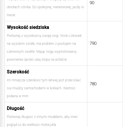
90
obrotach silnika. Do spokojnej, nienerwowej, jazdy w
trasie.
Wysokość siedziska
Porównaj z wysokością swojej nogi. Niski człowiek
790
na wysokim siodle, ma problem z postojem na
czerwonym świetle. Mając nogę wyprostowaną
powinieneś oprzeć całą stopę na asfalcie.
Szerokość
Im mniejsza szerokość tym łatwiej jest przeciskać
780
się między samochodami w korkach. Wartość
podana w mm.
Długość
Porównaj długość z innymi modelami, aby mieć
pogląd co do wielkości motocykla