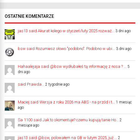
OSTATNIE KOMENTARZE
jas13 said Akurat kolego w styczeń/luty 2025 rozważ...
3 dni ago
bsw said Rozumiesz słowo "podobno". Podobno w ubi...
3 dni ago
Hahaalejaja said @bsw wydłubałeś tą informację z nosa ? ...
5
dni ago
said Prawda...
2 tygodnie ago
Maciej said Wersja z roku 2026 ma ABS - na przód i t...
1 miesiąc
ago
Sa 1100 said Jak to skomentuje? czemu kupują tanie Ho...
2
miesiące ago
jas13 said @bsw, polowałem na GB w lutym 2025, już ...
2