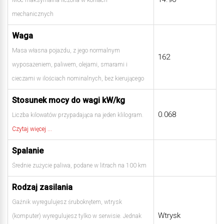
Moc maksymalna liczona w koniach
mechanicznych
Waga
Masa własna pojazdu, z jego normalnym
162
wyposażeniem, paliwem, olejami, smarami i
cieczami w ilościach nominalnych, bez kierującego
Stosunek mocy do wagi kW/kg
0.068
Liczba kilowatów przypadająca na jeden klilogram.
Czytaj więcej ...
Spalanie
Średnie zużycie paliwa, podane w litrach na 100 km
Rodzaj zasilania
Gaźnik wyregulujesz śrubokrętem, wtrysk
Wtrysk
(komputer) wyregulujesz tylko w serwisie. Jednak