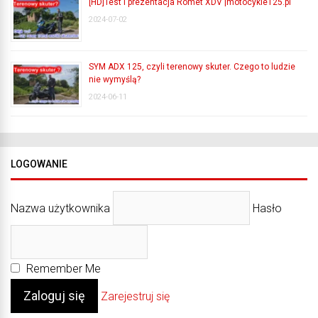
[HD]Test i prezentacja Romet XDV |motocykle125.pl
2024-07-02
SYM ADX 125, czyli terenowy skuter. Czego to ludzie
nie wymyślą?
2024-06-11
LOGOWANIE
Nazwa użytkownika
Hasło
Remember Me
Zarejestruj się