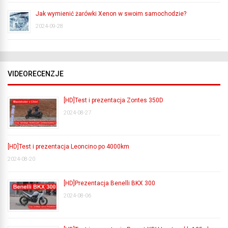
Jak wymienić żarówki Xenon w swoim samochodzie?
2024-09-28
VIDEORECENZJE
[HD]Test i prezentacja Zontes 350D
2024-08-27
[HD]Test i prezentacja Leoncino po 4000km
2024-08-20
[HD]Prezentacja Benelli BKX 300
2024-08-06