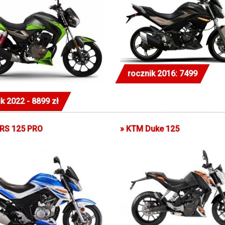
rocznik 2016: 7499
k 2022 - 8899 zł
RS 125 PRO
»
KTM Duke 125