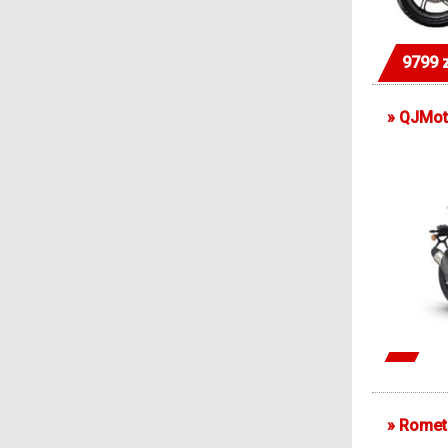
9799 
»
QJMot
»
Romet 