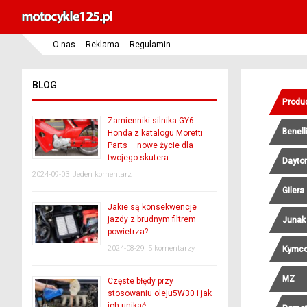
O nas
Reklama
Regulamin
BLOG
Produ
Zamienniki silnika GY6
Benell
Honda z katalogu Moretti
Parts – nowe życie dla
twojego skutera
Dayto
2024-09-03
Jeden komentarz
Gilera
Jakie są konsekwencje
jazdy z brudnym filtrem
Junak
powietrza?
2024-08-29
5 komentarzy
Kymc
MZ
Częste błędy przy
stosowaniu oleju5W30 i jak
ich unikać