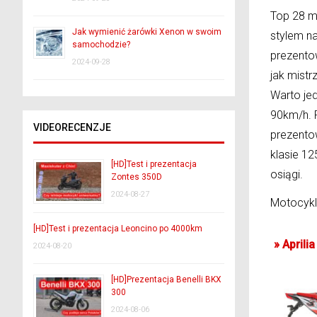
Top 28 mo
Jak wymienić żarówki Xenon w swoim
stylem na
samochodzie?
prezento
2024-09-28
jak mist
Warto je
90km/h. P
VIDEORECENZJE
prezento
klasie 12
[HD]Test i prezentacja
osiągi.
Zontes 350D
2024-08-27
Motocykl
[HD]Test i prezentacja Leoncino po 4000km
»
Aprili
2024-08-20
[HD]Prezentacja Benelli BKX
300
2024-08-06