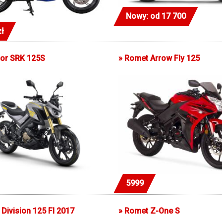
Nowy: od 17 700
zł
or SRK 125S
»
Romet Arrow Fly 125
5999
Division 125 FI 2017
»
Romet Z-One S