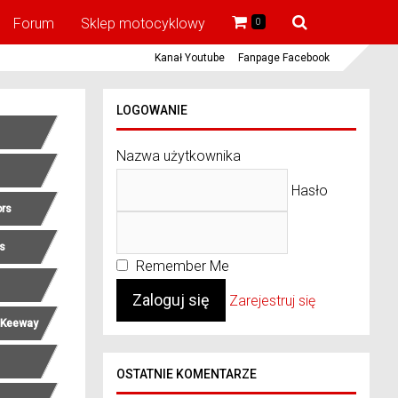
Forum
Sklep motocyklowy
0
Kanał Youtube
Fanpage Facebook
LOGOWANIE
Nazwa użytkownika
Hasło
ors
rs
Remember Me
Zarejestruj się
 Keeway
OSTATNIE KOMENTARZE