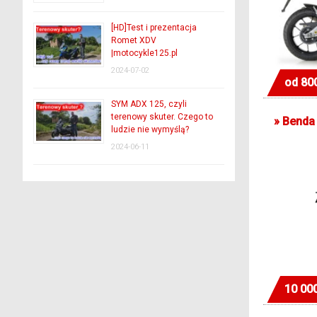
[HD]Test i prezentacja
Romet XDV
|motocykle125.pl
2024-07-02
od 80
SYM ADX 125, czyli
terenowy skuter. Czego to
»
Benda 
ludzie nie wymyślą?
2024-06-11
10 00