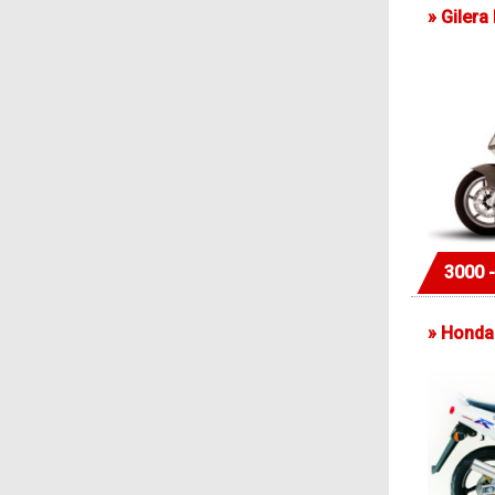
»
Gilera
3000 
»
Honda 