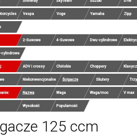
t
Shineray
SkyTeam
Suzuki
SYM
torcycles
Vespa
Voge
Yamaha
Zipp
s
2-Suwowe
4-Suwowe
Dwu-cylindrowe
Elektry
-cylindrowe
j:
ADV i crossy
Chińskie
Choppery
Klasyc
we
Niekonwencjonalne
Ścigacze
Skutery
Trz
anie:
Nazwa
Waga
Waga/moc
V max
Wysokość
Popularność
igacze 125 ccm