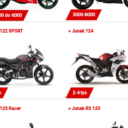
5000-8000
00 do 6000
 122 SPORT
»
Junak 124
s
2-4 tys
125 Racer
»
Junak RS 125