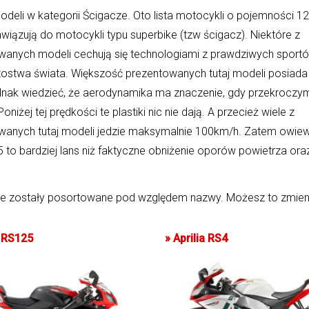
deli w kategorii Ścigacze. Oto lista motocykli o pojemności 12
wiązują do motocykli typu superbike (tzw ścigacz). Niektóre z
wanych modeli cechują się technologiami z prawdziwych sportó
rzostwa świata. Większość prezentowanych tutaj modeli posiada
dnak wiedzieć, że aerodynamika ma znaczenie, gdy przekroczy
oniżej tej prędkości te plastiki nic nie dają. A przecież wiele z
wanych tutaj modeli jedzie maksymalnie 100km/h. Zatem owiew
5 to bardziej lans niż faktyczne obniżenie oporów powietrza ora
e zostały posortowane pod względem nazwy. Możesz to zmien
a RS125
»
Aprilia RS4