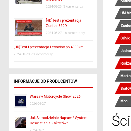
Rome
2024-08-29
3 komentarzy
UM Mo
[HD]Test i prezentacja
Zonte
Zontes 350D
2024-08-27
16 komentarzy
Silnik:
[HD]Test i prezentacja Leoncino po 4000km
Jedno
2024-08-20
20 komentarzy
Rodza
Marko
INFORMACJE OD PRODUCENTÓW
Sortow
Warsaw Motorcycle Show 2026
Moc
2026-03-27
Śc
Jak Samodzielnie Naprawić System
Doświetlania Zakrętów?
2024-09-28