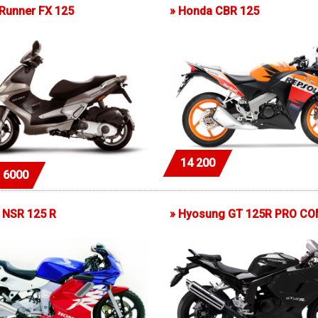
 Runner FX 125
»
Honda CBR 125
14 200
- 6000
NSR 125 R
»
Hyosung GT 125R PRO C