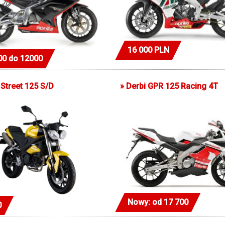
16 000 PLN
00 do 12000
Street 125 S/D
»
Derbi GPR 125 Racing 4T
Nowy: od 17 700
0