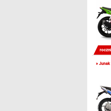
roczni
»
Junak 