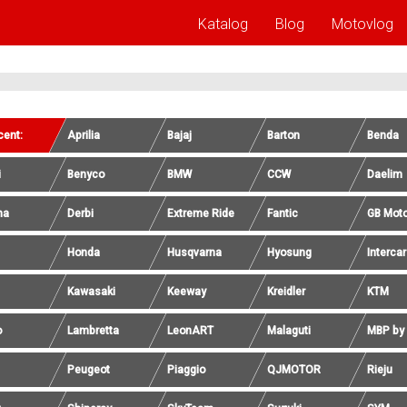
Katalog
Blog
Motovlog
cent:
Aprilia
Bajaj
Barton
Benda
i
Benyco
BMW
CCW
Daelim
na
Derbi
Extreme Ride
Fantic
GB Mot
Honda
Husqvarna
Hyosung
Interca
Kawasaki
Keeway
Kreidler
KTM
o
Lambretta
LeonART
Malaguti
MBP by
Peugeot
Piaggio
QJMOTOR
Rieju