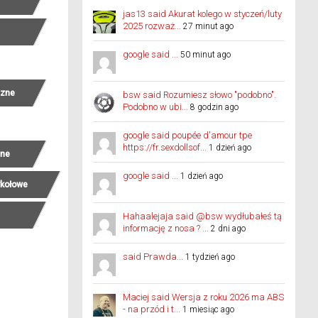
jas13 said Akurat kolego w styczeń/luty
2025 rozważ...
27 minut ago
google said ...
50 minut ago
czne
bsw said Rozumiesz słowo "podobno".
Podobno w ubi...
8 godzin ago
google said poupée d'amour tpe
https://fr.sexdollsof...
1 dzień ago
zne
google said ...
1 dzień ago
ykołowe
Hahaalejaja said @bsw wydłubałeś tą
informację z nosa ? ...
2 dni ago
said Prawda...
1 tydzień ago
Maciej said Wersja z roku 2026 ma ABS
- na przód i t...
1 miesiąc ago