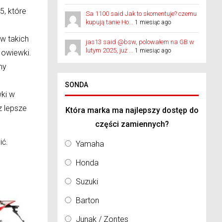
5, które
Sa 1100 said Jak to skomentuje? czemu
kupują tanie Ho...
1 miesiąc ago
w takich
jas13 said @bsw, polowałem na GB w
lutym 2025, już ...
1 miesiąc ago
 owiewki.
my
SONDA
ki w
z lepsze
Która marka ma najlepszy dostęp do
części zamiennych?
ić.
Yamaha
Honda
Suzuki
Barton
Junak / Zontes