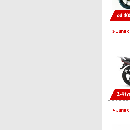
od 40
»
Junak
2-4 ty
»
Junak 