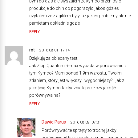
bym do dzis ale slyszalem ze kymco przenioslo
produkcje do chin co pogorszylo jakos gdzies
czytalem ze z agilitem byly juz jakies problemy ale nie
pamietam dokladnie gdzie
REPLY
rot
2016-08-01, 17:14
Dziękuję za obiecany test.
Jak Zipp Quantum R-max wypada w porównaniu z
tym Kymco? Mam ponad 1,9m wzrostu, Twoim
zdaniem, który jest większy i wygodniejszy? I jak z
jakością Kymco faktycznie lepsze czy jakość
porównywalna?
REPLY
Dawid Parus
2016-08-02, 07:31
Porównywać te sprzęty to trochę jakby
porównywać fiata pandę z renault espace, to są