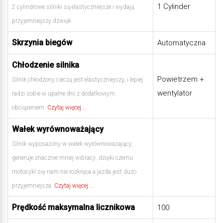
1 Cylinder
2 cylindrowe silniki są elastyczniejsze i wydają
przyjemniejszy dzwięk
Skrzynia biegów
Automatyczna
Chłodzenie silnika
Powietrzem +
Silnik chłodzony cieczą jest elastyczniejszy, i lepiej
wentylator
radzi sobie w upalne dni z dodatkowym
obciążeniem.
Czytaj więcej ...
Wałek wyrównoważający
Silnik wyposażony w wałek wyrównoważający,
generuje znacznie mniej wibracji, dzięki czemu
motocykl się nam nie rozkręca a jazda jest dużo
przyjemniejsza.
Czytaj więcej ...
Prędkość maksymalna licznikowa
100