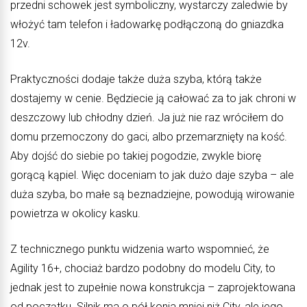
przedni schowek jest symboliczny, wystarczy zaledwie by
włożyć tam telefon i ładowarkę podłączoną do gniazdka
12v.
Praktyczności dodaje także duża szyba, którą także
dostajemy w cenie. Będziecie ją całować za to jak chroni w
deszczowy lub chłodny dzień. Ja już nie raz wróciłem do
domu przemoczony do gaci, albo przemarznięty na kość.
Aby dojść do siebie po takiej pogodzie, zwykle biorę
gorącą kąpiel. Więc doceniam to jak dużo daje szyba – ale
duża szyba, bo małe są beznadziejne, powodują wirowanie
powietrza w okolicy kasku.
Z technicznego punktu widzenia warto wspomnieć, że
Agility 16+, chociaż bardzo podobny do modelu City, to
jednak jest to zupełnie nowa konstrukcja – zaprojektowana
od początku. Silnik ma o pół konia mniej niż City, ale jego