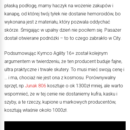
płaską podłogę, mamy haczyk na wożenie zakupów i
kanapę, od której twój tyłek nie dostanie hemoroidów, bo
wykonana jest z materiału, który pozwala oddychać
skórze. Śmigając w upalny dzień nie pociłem się. Pasażer
dostał otwierane podnóżki – to to czego zabrakło w City.
Podsumowując Kymco Agility 16+ został kolejnym
argumentem w twierdzeniu, że ten producent buduje fajne,
ultra praktyczne i trwałe skutery. To musi mieć swoją cenę i
… i ma, chociaż nie jest ona z kosmosu. Porównywalny
sprzęt, np
Junak 806
kosztuje o ok 1300zł mniej, ale warto
wspomnieć, że w tej cenie nie dostaniemy kufra, kasku i
szyby, a te rzeczy, kupione u markowych producentów,
kosztują właśnie około 1000zł.