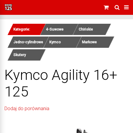
Kategorie:
4-Suwowe
Chińskie
Jedno-cylindrowe
Kymco
Markowe
Skutery
Kymco Agility 16+
125
Dodaj do porównania