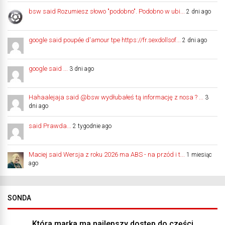
bsw said Rozumiesz słowo "podobno". Podobno w ubi...
2 dni ago
google said poupée d'amour tpe https://fr.sexdollsof...
2 dni ago
google said ...
3 dni ago
Hahaalejaja said @bsw wydłubałeś tą informację z nosa ? ...
3
dni ago
said Prawda...
2 tygodnie ago
Maciej said Wersja z roku 2026 ma ABS - na przód i t...
1 miesiąc
ago
SONDA
Która marka ma najlepszy dostęp do części