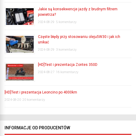
Jakie są konsekwencje jazdy z brudnym filtrem
powietrza?
2024-08-29
5 komentarzy
Częste błędy przy stosowaniu oleju5W30 i jak ich
unikać
2024-08-29
3 komentarzy
[HD]Test i prezentacja Zontes 350D
2024-08-27
16 komentarzy
[HD]Test i prezentacja Leoncino po 4000km
2024-08-20
20 komentarzy
INFORMACJE OD PRODUCENTÓW