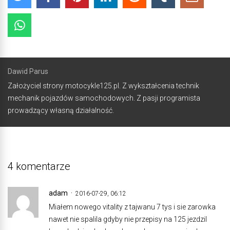
Dawid Parus
Założyciel strony motocykle125.pl. Z wykształcenia technik
mechanik pojazdów samochodowych. Z pasji programista
prowadzący własną działalność.
4 komentarze
adam
2016-07-29, 06:12
Miałem nowego vitality z tajwanu 7 tys i sie zarowka
nawet nie spalila gdyby nie przepisy na 125 jezdzil