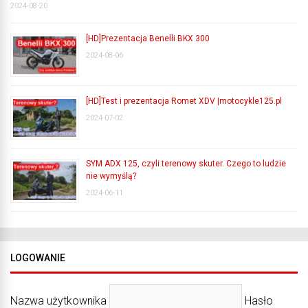
2024-08-20
[HD]Prezentacja Benelli BKX 300
2024-08-06
[HD]Test i prezentacja Romet XDV |motocykle125.pl
2024-07-02
SYM ADX 125, czyli terenowy skuter. Czego to ludzie
nie wymyślą?
2024-06-11
LOGOWANIE
Nazwa użytkownika
Hasło