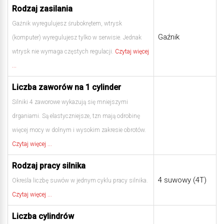
Rodzaj zasilania
Gaźnik wyregulujesz śrubokrętem, wtrysk
Gaźnik
(komputer) wyregulujesz tylko w serwisie. Jednak
wtrysk nie wymaga częstych regulacji.
Czytaj więcej
...
Liczba zaworów na 1 cylinder
Silniki 4 zaworowe wykazują się mniejszymi
drganiami. Są elastyczniejsze, tzn mają odrobinę
więcej mocy w dolnym i wysokim zakresie obrotów.
Czytaj więcej ...
Rodzaj pracy silnika
4 suwowy (4T)
Określa liczbę suwów w jednym cyklu pracy silnika.
Czytaj więcej ...
Liczba cylindrów