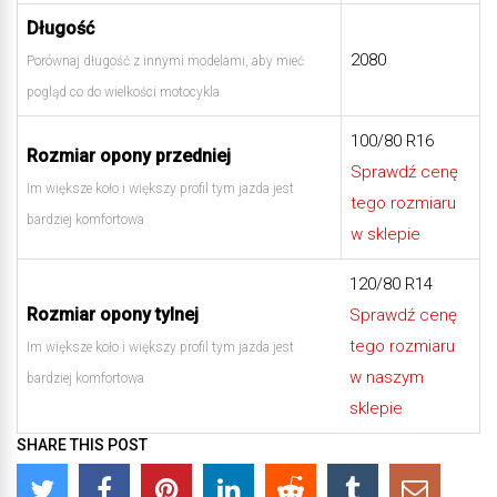
Długość
2080
Porównaj długość z innymi modelami, aby mieć
pogląd co do wielkości motocykla
100/80 R16
Rozmiar opony przedniej
Sprawdź cenę
Im większe koło i większy profil tym jazda jest
tego rozmiaru
bardziej komfortowa
w sklepie
120/80 R14
Rozmiar opony tylnej
Sprawdź cenę
tego rozmiaru
Im większe koło i większy profil tym jazda jest
w naszym
bardziej komfortowa
sklepie
SHARE THIS POST