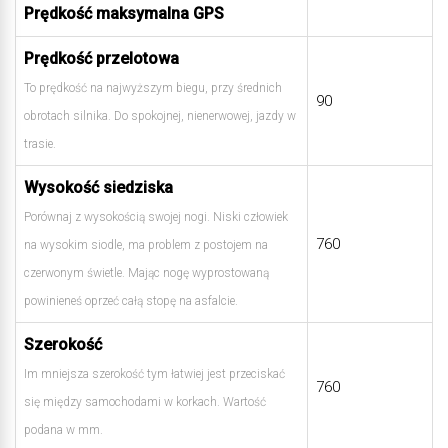
Prędkość maksymalna GPS
Prędkość przelotowa
To prędkość na najwyższym biegu, przy średnich
90
obrotach silnika. Do spokojnej, nienerwowej, jazdy w
trasie.
Wysokość siedziska
Porównaj z wysokością swojej nogi. Niski człowiek
760
na wysokim siodle, ma problem z postojem na
czerwonym świetle. Mając nogę wyprostowaną
powinieneś oprzeć całą stopę na asfalcie.
Szerokość
Im mniejsza szerokość tym łatwiej jest przeciskać
760
się między samochodami w korkach. Wartość
podana w mm.