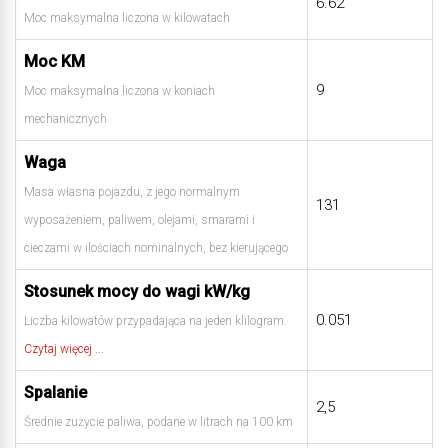
6.62
Moc maksymalna liczona w kilowatach
Moc KM
9
Moc maksymalna liczona w koniach
mechanicznych
Waga
Masa własna pojazdu, z jego normalnym
131
wyposażeniem, paliwem, olejami, smarami i
cieczami w ilościach nominalnych, bez kierującego
Stosunek mocy do wagi kW/kg
0.051
Liczba kilowatów przypadająca na jeden klilogram.
Czytaj więcej ...
Spalanie
2,5
Średnie zużycie paliwa, podane w litrach na 100 km