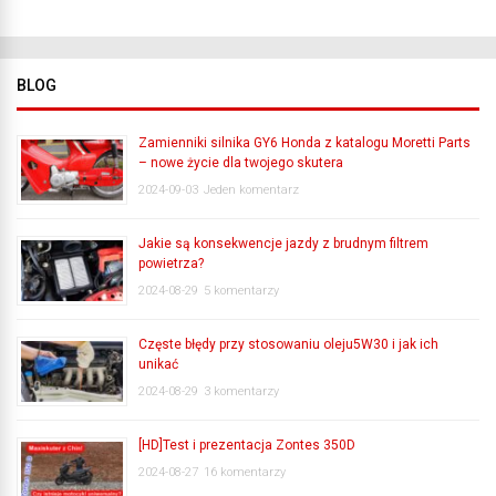
BLOG
Zamienniki silnika GY6 Honda z katalogu Moretti Parts
– nowe życie dla twojego skutera
2024-09-03
Jeden komentarz
Jakie są konsekwencje jazdy z brudnym filtrem
powietrza?
2024-08-29
5 komentarzy
Częste błędy przy stosowaniu oleju5W30 i jak ich
unikać
2024-08-29
3 komentarzy
[HD]Test i prezentacja Zontes 350D
2024-08-27
16 komentarzy