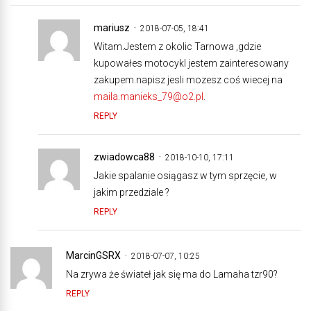
mariusz
2018-07-05, 18:41
Witam.Jestem z okolic Tarnowa ,gdzie
kupowałes motocykl jestem zainteresowany
zakupem.napisz jesli mozesz coś wiecej na
maila.manieks_79@o2.pl
.
REPLY
zwiadowca88
2018-10-10, 17:11
Jakie spalanie osiągasz w tym sprzęcie, w
jakim przedziale ?
REPLY
MarcinGSRX
2018-07-07, 10:25
Na zrywa że świateł jak się ma do Lamaha tzr90?
REPLY