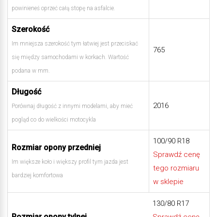
powinieneś oprzeć całą stopę na asfalcie.
Szerokość
Im mniejsza szerokość tym łatwiej jest przeciskać
765
się między samochodami w korkach. Wartość
podana w mm.
Długość
2016
Porównaj długość z innymi modelami, aby mieć
pogląd co do wielkości motocykla
100/90 R18
Rozmiar opony przedniej
Sprawdź cenę
Im większe koło i większy profil tym jazda jest
tego rozmiaru
bardziej komfortowa
w sklepie
130/80 R17
Rozmiar opony tylnej
Sprawdź cenę