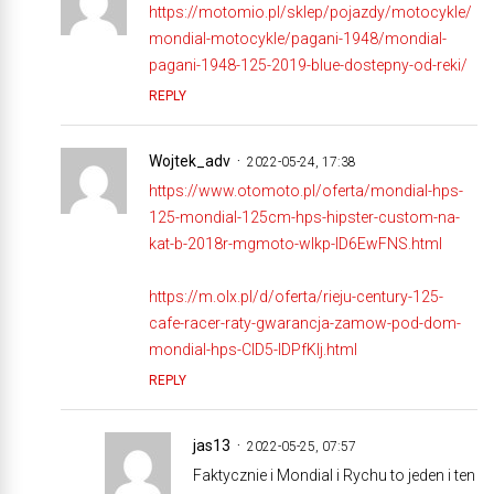
https://motomio.pl/sklep/pojazdy/motocykle/
mondial-motocykle/pagani-1948/mondial-
pagani-1948-125-2019-blue-dostepny-od-reki/
REPLY
Wojtek_adv
2022-05-24, 17:38
https://www.otomoto.pl/oferta/mondial-hps-
125-mondial-125cm-hps-hipster-custom-na-
kat-b-2018r-mgmoto-wlkp-ID6EwFNS.html
https://m.olx.pl/d/oferta/rieju-century-125-
cafe-racer-raty-gwarancja-zamow-pod-dom-
mondial-hps-CID5-IDPfKlj.html
REPLY
jas13
2022-05-25, 07:57
Faktycznie i Mondial i Rychu to jeden i ten