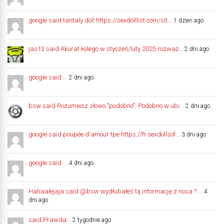
google said tantaly doll https://sexdolllist.com/sit...
1 dzień ago
jas13 said Akurat kolego w styczeń/luty 2025 rozważ...
2 dni ago
google said ...
2 dni ago
bsw said Rozumiesz słowo "podobno". Podobno w ubi...
2 dni ago
google said poupée d'amour tpe https://fr.sexdollsof...
3 dni ago
google said ...
4 dni ago
Hahaalejaja said @bsw wydłubałeś tą informację z nosa ? ...
4
dni ago
said Prawda...
2 tygodnie ago