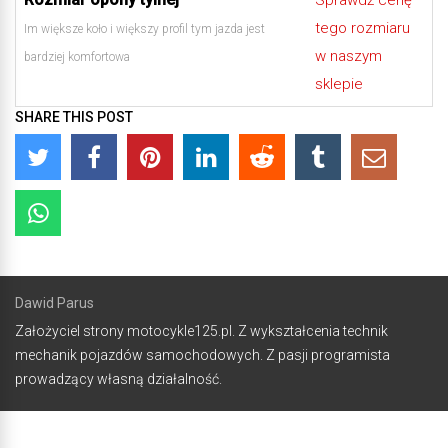
tego rozmiaru
Im większe koło i większy profil tym jazda jest
w naszym
bardziej komfortowa
sklepie
SHARE THIS POST
Dawid Parus
Założyciel strony motocykle125.pl. Z wykształcenia technik
mechanik pojazdów samochodowych. Z pasji programista
prowadzący własną działalność.