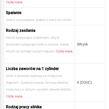
Czytaj więcej ...
Spalanie
Średnie zużycie paliwa, podane w litrach na 100 km
Rodzaj zasilania
Gaźnik wyregulujesz śrubokrętem, wtrysk
Wtrysk
(komputer) wyregulujesz tylko w serwisie. Jednak
wtrysk nie wymaga częstych regulacji.
Czytaj więcej
...
Liczba zaworów na 1 cylinder
Silniki 4 zaworowe wykazują się mniejszymi
4 (DOHC)
drganiami. Są elastyczniejsze, tzn mają odrobinę
więcej mocy w dolnym i wysokim zakresie obrotów.
Czytaj więcej ...
Rodzaj pracy silnika