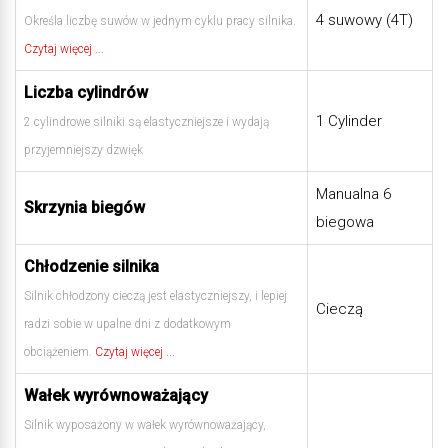
4 suwowy (4T)
Określa liczbę suwów w jednym cyklu pracy silnika.
Czytaj więcej ...
Liczba cylindrów
1 Cylinder
2 cylindrowe silniki są elastyczniejsze i wydają
przyjemniejszy dzwięk
Manualna 6
Skrzynia biegów
biegowa
Chłodzenie silnika
Silnik chłodzony cieczą jest elastyczniejszy, i lepiej
Cieczą
radzi sobie w upalne dni z dodatkowym
obciążeniem.
Czytaj więcej ...
Wałek wyrównoważający
Silnik wyposażony w wałek wyrównoważający,