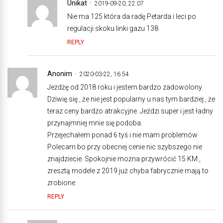
Unikat
2019-09-20, 22:07
Nie ma 125 która da radę Petarda i leci po
regulacji skoku linki gazu 138
REPLY
Anonim
2020-03-22, 16:54
Jeżdżę od 2018 roku i jestem bardzo zadowolony.
Dziwię się , że nie jest popularny u nas tym bardziej , że
teraz ceny bardzo atrakcyjne. Jeździ super i jest ładny
przynajmniej mnie się podoba.
Przejechałem ponad 6 tyś i nie mam problemów
Polecam bo przy obecnej cenie nic szybszego nie
znajdziecie. Spokojnie można przywrócić 15 KM ,
zresztą modele z 2019 już chyba fabrycznie mają to
zrobione.
REPLY