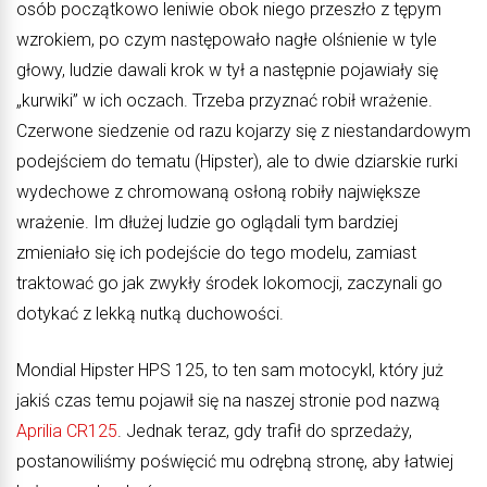
osób początkowo leniwie obok niego przeszło z tępym
wzrokiem, po czym następowało nagłe olśnienie w tyle
głowy, ludzie dawali krok w tył a następnie pojawiały się
„kurwiki” w ich oczach. Trzeba przyznać robił wrażenie.
Czerwone siedzenie od razu kojarzy się z niestandardowym
podejściem do tematu (Hipster), ale to dwie dziarskie rurki
wydechowe z chromowaną osłoną robiły największe
wrażenie. Im dłużej ludzie go oglądali tym bardziej
zmieniało się ich podejście do tego modelu, zamiast
traktować go jak zwykły środek lokomocji, zaczynali go
dotykać z lekką nutką duchowości.
Mondial Hipster HPS 125, to ten sam motocykl, który już
jakiś czas temu pojawił się na naszej stronie pod nazwą
Aprilia CR125
. Jednak teraz, gdy trafił do sprzedaży,
postanowiliśmy poświęcić mu odrębną stronę, aby łatwiej