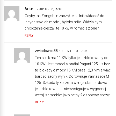
Artur
2018-08-03, 09:01
Gdyby tak Zongshen zaczął ten silnik wkładać do
innych swoich modeli, byłoby miło. Widzialbym
chłodzenie cieczą i te 10 kw w romecie z one r.
REPLY
zwiadowca88
2018-10-10, 17:07
Ten silnik ma 11 KW tylko jest zblokowany do
10 KW. Jest model Mondial Pagani 125 już bez
tej blokady o mocy 15 KM oraz 12,3 Nm a więc
bardzo zacny wynik. Dorównuje Yamaszce MT
125. Szkoda tylko, że ta wersja standardowa
jest zblokowana i nie występuje w wygodnej
wersji scrambler jako pełny 2 osobowy sprzęt.
REPLY