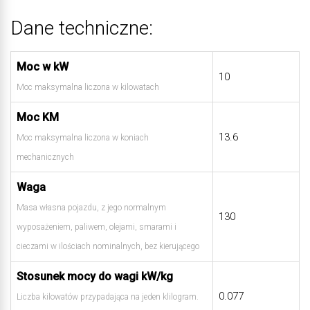
Dane techniczne:
Moc w kW
10
Moc maksymalna liczona w kilowatach
Moc KM
13.6
Moc maksymalna liczona w koniach
mechanicznych
Waga
Masa własna pojazdu, z jego normalnym
130
wyposażeniem, paliwem, olejami, smarami i
cieczami w ilościach nominalnych, bez kierującego
Stosunek mocy do wagi kW/kg
0.077
Liczba kilowatów przypadająca na jeden klilogram.