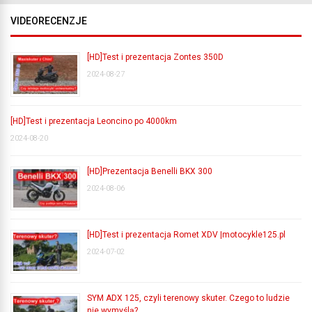
VIDEORECENZJE
[HD]Test i prezentacja Zontes 350D
2024-08-27
[HD]Test i prezentacja Leoncino po 4000km
2024-08-20
[HD]Prezentacja Benelli BKX 300
2024-08-06
[HD]Test i prezentacja Romet XDV |motocykle125.pl
2024-07-02
SYM ADX 125, czyli terenowy skuter. Czego to ludzie
nie wymyślą?