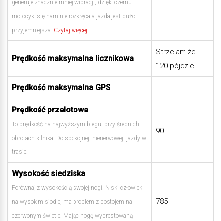
generuje znacznie mniej wibracji, dzięki czemu
motocykl się nam nie rozkręca a jazda jest dużo
przyjemniejsza.
Czytaj więcej ...
Strzelam że
Prędkość maksymalna licznikowa
120 pójdzie.
Prędkość maksymalna GPS
Prędkość przelotowa
To prędkość na najwyższym biegu, przy średnich
90
obrotach silnika. Do spokojnej, nienerwowej, jazdy w
trasie.
Wysokość siedziska
Porównaj z wysokością swojej nogi. Niski człowiek
785
na wysokim siodle, ma problem z postojem na
czerwonym świetle. Mając nogę wyprostowaną