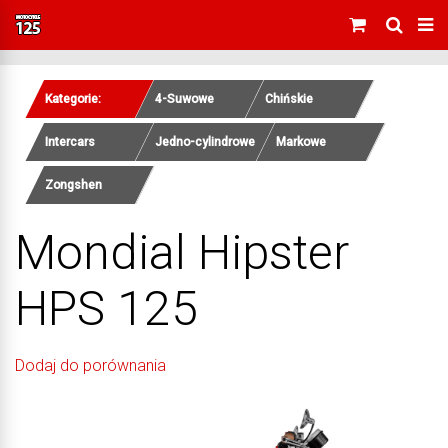
Kategorie:
4-Suwowe
Chińskie
Intercars
Jedno-cylindrowe
Markowe
Zongshen
Mondial Hipster
HPS 125
Dodaj do porównania