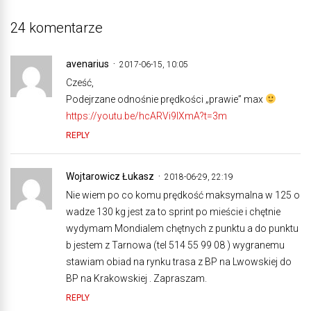
24 komentarze
avenarius
2017-06-15, 10:05
Cześć,
Podejrzane odnośnie prędkości „prawie” max
https://youtu.be/hcARVi9lXmA?t=3m
REPLY
Wojtarowicz Łukasz
2018-06-29, 22:19
Nie wiem po co komu prędkość maksymalna w 125 o
wadze 130 kg jest za to sprint po mieście i chętnie
wydymam Mondialem chętnych z punktu a do punktu
b jestem z Tarnowa (tel 514 55 99 08 ) wygranemu
stawiam obiad na rynku trasa z BP na Lwowskiej do
BP na Krakowskiej . Zapraszam.
REPLY