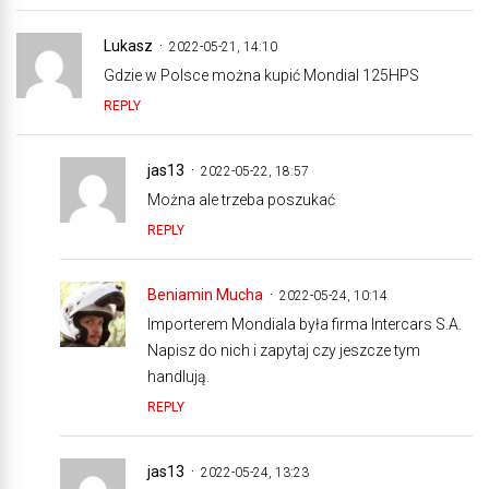
Lukasz
2022-05-21, 14:10
Gdzie w Polsce można kupić Mondial 125HPS
REPLY
jas13
2022-05-22, 18:57
Można ale trzeba poszukać
REPLY
Beniamin Mucha
2022-05-24, 10:14
Importerem Mondiala była firma Intercars S.A.
Napisz do nich i zapytaj czy jeszcze tym
handlują.
REPLY
jas13
2022-05-24, 13:23