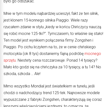
było go odszukać.
Mnie w tym modelu najbardziej ucieszył, fakt że ten silnik,
jest klonem 15-konnego silnika Piaggio. Wiele razy
rzucałem zdanie w stylu „kiedy w końcu Chińczycy nauczą
się robić mocne 125-tki?”. Tymczasem, to właśnie się stało!
Ten model jest wynikiem połączenia firmy Zongshen i
Piaggio. Po cichu liczyłem na to, że w cenie chińskiego
motocykla (ok 8 tys) dostaniemy fajną podróbę
mocnego
sprzętu
. Niestety cena rozczarowuje. Ponad 14 tysięcy?
Mało kto godzi się na chińczyka za 10 tysięcy, a tu 14? No
szkoda, szkoda … Ale!
Mimo wszystko Mondial jest światełkiem w tunelu, jeśli
chodzi o nadchodzący trend 125-tek. Najnowsze modele
wypuszczane z fabryki Zongshen, charakteryzują się coraz
lepszymi właściwościami jezdnymi, to oznacza, że