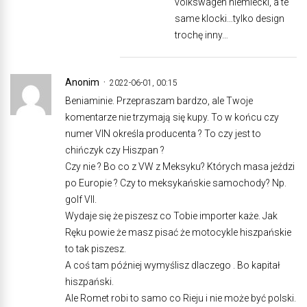
volkswagen niemiecki, a te
same klocki…tylko design
trochę inny…
Anonim
2022-06-01, 00:15
Beniaminie. Przepraszam bardzo, ale Twoje
komentarze nie trzymają się kupy. To w końcu czy
numer VIN określa producenta ? To czy jest to
chińczyk czy Hiszpan ?
Czy nie ? Bo co z VW z Meksyku? Których masa jeździ
po Europie ? Czy to meksykańskie samochody? Np.
golf VII.
Wydaje się że piszesz co Tobie importer każe. Jak
Ręku powie że masz pisać że motocykle hiszpańskie
to tak piszesz.
A coś tam później wymyślisz dlaczego . Bo kapitał
hiszpański.
Ale Romet robi to samo co Rieju i nie może być polski.