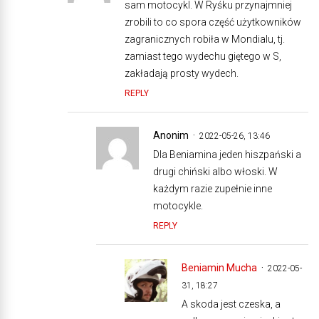
sam motocykl. W Ryśku przynajmniej
zrobili to co spora część użytkowników
zagranicznych robiła w Mondialu, tj.
zamiast tego wydechu giętego w S,
zakładają prosty wydech.
REPLY
Anonim
2022-05-26, 13:46
Dla Beniamina jeden hiszpański a
drugi chiński albo włoski. W
każdym razie zupełnie inne
motocykle.
REPLY
Beniamin Mucha
2022-05-
31, 18:27
A skoda jest czeska, a