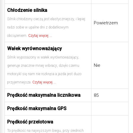
Chłodzenie silnika
Silnik chłodzony cieczą jest elastyczniejszy, i lepiej
Powietrzem
radzi sobie w upalne dni z dodatkowym
obciążeniem.
Czytaj więcej ...
Wałek wyrównoważający
Silnik wyposażony w wałek wyrównoważający,
Nie
generuje znacznie mniej wibracji, dzięki czemu
motocykl się nam nie rozkręca a jazda jest dużo
przyjemniejsza.
Czytaj więcej ...
Prędkość maksymalna licznikowa
85
Prędkość maksymalna GPS
Prędkość przelotowa
To prędkość na najwyższym biegu, przy średnich