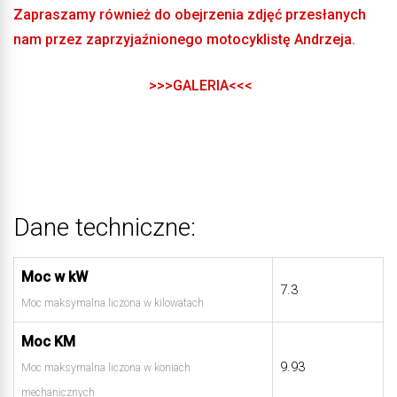
Zapraszamy również do obejrzenia zdjęć przesłanych
nam przez zaprzyjaźnionego motocyklistę Andrzeja.
>>>GALERIA<<<
Dane techniczne:
Moc w kW
7.3
Moc maksymalna liczona w kilowatach
Moc KM
9.93
Moc maksymalna liczona w koniach
mechanicznych