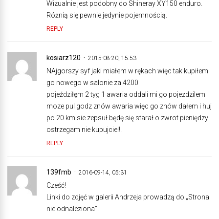
Wizualnie jest podobny do Shineray XY150 enduro.
Różnią się pewnie jedynie pojemnością.
REPLY
kosiarz120
2015-08-20, 15:53
NAjgorszy syf jaki miałem w rękach więc tak kupiłem
go nowego w salonie za 4200
pojeździłęm 2 tyg 1 awaria oddali mi go pojezdzilem
moze pul godz znów awaria więc go znów dałem i huj
po 20 km sie zepsuł będę się starał o zwrot pieniędzy
ostrzegam nie kupujcie!!!
REPLY
139fmb
2016-09-14, 05:31
Cześć!
Linki do zdjęć w galerii Andrzeja prowadzą do „Strona
nie odnaleziona”.