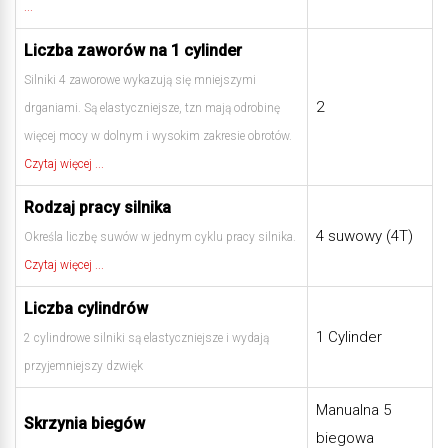
...
Liczba zaworów na 1 cylinder
Silniki 4 zaworowe wykazują się mniejszymi
2
drganiami. Są elastyczniejsze, tzn mają odrobinę
więcej mocy w dolnym i wysokim zakresie obrotów.
Czytaj więcej ...
Rodzaj pracy silnika
4 suwowy (4T)
Określa liczbę suwów w jednym cyklu pracy silnika.
Czytaj więcej ...
Liczba cylindrów
1 Cylinder
2 cylindrowe silniki są elastyczniejsze i wydają
przyjemniejszy dzwięk
Manualna 5
Skrzynia biegów
biegowa