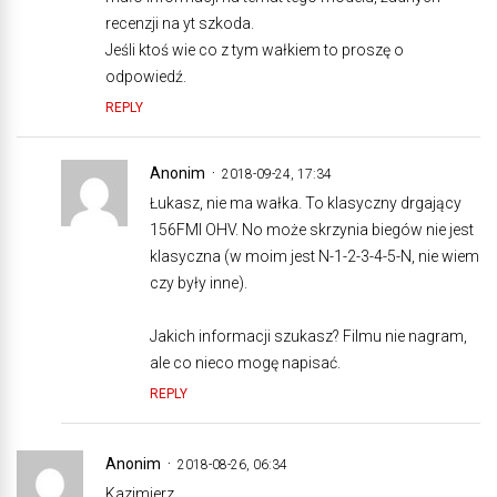
recenzji na yt szkoda.
Jeśli ktoś wie co z tym wałkiem to proszę o
odpowiedź.
REPLY
Anonim
2018-09-24, 17:34
Łukasz, nie ma wałka. To klasyczny drgający
156FMI OHV. No może skrzynia biegów nie jest
klasyczna (w moim jest N-1-2-3-4-5-N, nie wiem
czy były inne).
Jakich informacji szukasz? Filmu nie nagram,
ale co nieco mogę napisać.
REPLY
Anonim
2018-08-26, 06:34
Kazimierz.