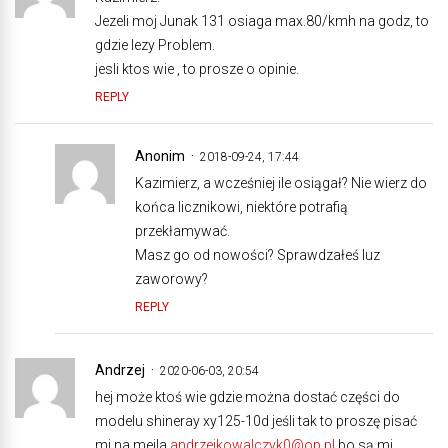
Jezeli moj Junak 131 osiaga max.80/kmh na godz, to
gdzie lezy Problem.
jesli ktos wie , to prosze o opinie.
REPLY
Anonim
2018-09-24, 17:44
Kazimierz, a wcześniej ile osiągał? Nie wierz do
końca licznikowi, niektóre potrafią
przekłamywać.
Masz go od nowości? Sprawdzałeś luz
zaworowy?
REPLY
Andrzej
2020-06-03, 20:54
hej może ktoś wie gdzie można dostać części do
modelu shineray xy125-10d jeśli tak to proszę pisać
mi na mejla
andrzejkowalczyk0@op.pl
bo są mi