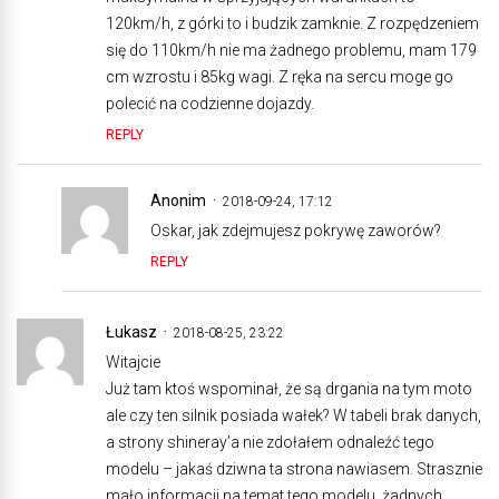
120km/h, z górki to i budzik zamknie. Z rozpędzeniem
się do 110km/h nie ma żadnego problemu, mam 179
cm wzrostu i 85kg wagi. Z ręka na sercu moge go
polecić na codzienne dojazdy.
REPLY
Anonim
2018-09-24, 17:12
Oskar, jak zdejmujesz pokrywę zaworów?
REPLY
Łukasz
2018-08-25, 23:22
Witajcie
Już tam ktoś wspominał, że są drgania na tym moto
ale czy ten silnik posiada wałek? W tabeli brak danych,
a strony shineray’a nie zdołałem odnaleźć tego
modelu – jakaś dziwna ta strona nawiasem. Strasznie
mało informacji na temat tego modelu, żadnych