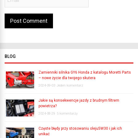
BLOG
Zamienniki silnika GY6 Honda z katalogu Moretti Parts
– nowe życie dla twojego skutera
2024-09-03
Jeden komentarz
Jakie są konsekwencje jazdy z brudnym filtrem
powietrza?
2024-08-29
5 komentarzy
Częste błędy przy stosowaniu oleju5W30 i jak ich
unikać