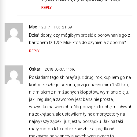
REPLY
Msc
2017-11-05, 21:39
Dzień dobry, czy mógłbym prosić o porównanie go z
bartonem tz 125? Miał ktoś do czynienia z oboma?
REPLY
Oskar
2018-05-07, 11:46
Posiadam tego shinray’a już drugi rok, kupiłem go na
końcu zeszłego sezonu, przejechałem nim 1500km,
nie miałem z nim żadnych kłopotów, wymiana oleju,
jak i regulacja zaworów jest banalnie prosta,
wszystko na wierzchu. Na początku trochę mi pływał
na zakrętach, ale ustawiłem tylne amortyzatory na
najwyższy ząbek i już jest w porządku. Jak na taki
mały motorek to dobrze się zbiera, prędkość
maksymalna w sprzyjających warunkach to