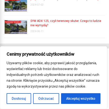
2024-07-02
SYM ADX 125, czyli terenowy skuter. Czego to ludzie
nie wymyślą?
2024-06-11
Cenimy prywatność użytkowników
LOGOWANIE
Używamy plików cookie, aby poprawić jakość przeglądania,
wyświetlać reklamy lub treści dostosowane do
Nazwa użytkownika
Hasło
indywidualnych potrzeb użytkowników oraz analizować ruch
na stronie. Kliknięcie przycisku „Akceptuj wszystkie” oznacza
zgodę na wykorzystywanie przez nas plików cookie.
Remember Me
Dostosuj
Odrzucać
Akceptuj wszystko
Zarejestruj się