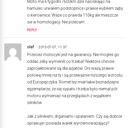
Moto ma 6 tygodni /600km dziś naciskając na
hamulec urwałem podstopnice i prawie wybiłem zęby
o kierownice. Waże co prawda 110kg ale mieszcze
sie w homologacji. Nie polecam
REPLY
olaf
2015-07-07, 11:37
Przecież motocykl jest na gwarancji. Nie mogłeś go
oddać żeby wymienili co trzeba? Niektóre chinole
zaprojektowane są dla azjatów. Oni ważą prawie
połowę mniej niż ty i są przeważnie niższego wzrostu
od Europejczyka. Romet też miał takie beznadziejne
egzemplarze, że się sypało i trzeba było niemal pół
motoru wymieniać na przeglądach z wyjątkiem
silników.
Jak z silnikiem, drganiami i spalaniem. Czy się dobrze
sprawuje i posiada wałek wyrównoważający?