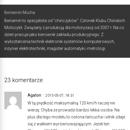
Beniamin Mucha
Beniamin to specjalista od "chińczyków". Członek Klubu Chińskich
Motocykli. Związany z produkcją dla motoryzacji od 2007 r. Na co
dzień pracuje jako kierownik zakładu produkcyjnego. Z
wykształcenia technik elektronik systemów komputerowych,
inżynier elektrotechniki, magister automatyki i metrologi.
23 komentarze
Agaton
2015-05-07, 18:31
W tą prędkość maksymalną 120 km/h raczej nie
wierzę. Chyba że prowadzi bardzo lekka osoba. Na
plus dla tego modelu to osłona łańcucha i silnik zdaje
się z wałkiem wyrównoważającym. Jeżeli ten