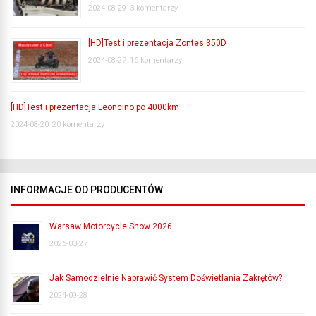
2024-08-29
3 komentarzy
[HD]Test i prezentacja Zontes 350D
2024-08-27
16 komentarzy
[HD]Test i prezentacja Leoncino po 4000km
2024-08-20
20 komentarzy
INFORMACJE OD PRODUCENTÓW
Warsaw Motorcycle Show 2026
2026-03-27
Jak Samodzielnie Naprawić System Doświetlania Zakrętów?
2024-09-28