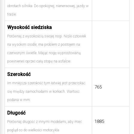
obrotach silnika. Do spokojnej, nienerwowej, jazdy w
trasie.
Wysokość siedziska
Porównaj z wysokością swojej nogi. Niski człowiek
na wysokim siodle, ma problem z postojem na
czerwonym świetle. Mając nogę wyprostowaną
powinieneś oprzeć całą stopę na asfalcie.
Szerokość
Im mniejsza szerokość tym łatwiej jest przeciskać
765
się między samochodami w korkach. Wartość
podana w mm.
Długość
1885
Porównaj długość z innymi modelami, aby mieć
pogląd co do wielkości motocykla