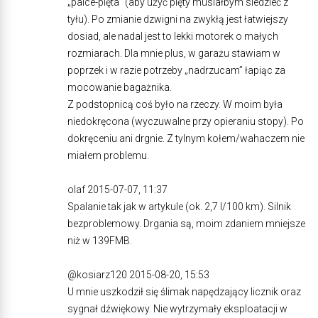
„palce-pięta” (aby użyć pięty musiałbym siedzieć z
tyłu). Po zmianie dzwigni na zwykłą jest łatwiejszy
dosiad, ale nadal jest to lekki motorek o małych
rozmiarach. Dla mnie plus, w garażu stawiam w
poprzek i w razie potrzeby „nadrzucam” łapiąc za
mocowanie bagażnika.
Z podstopnicą coś było na rzeczy. W moim była
niedokręcona (wyczuwalne przy opieraniu stopy). Po
dokręceniu ani drgnie. Z tylnym kołem/wahaczem nie
miałem problemu.
olaf 2015-07-07, 11:37
Spalanie tak jak w artykule (ok. 2,7 l/100 km). Silnik
bezproblemowy. Drgania są, moim zdaniem mniejsze
niż w 139FMB.
@kosiarz120 2015-08-20, 15:53
U mnie uszkodził się ślimak napędzający licznik oraz
sygnał dźwiękowy. Nie wytrzymały eksploatacji w