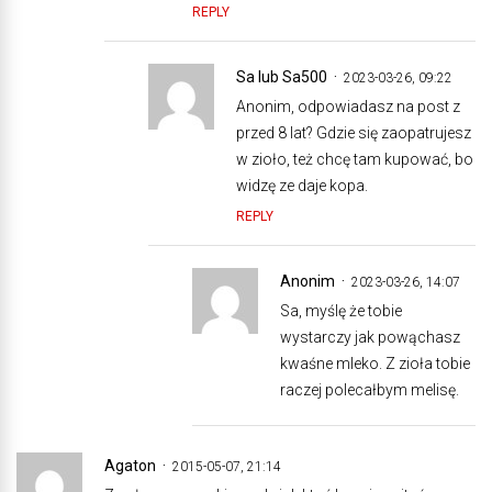
REPLY
Sa lub Sa500
2023-03-26, 09:22
Anonim, odpowiadasz na post z
przed 8 lat? Gdzie się zaopatrujesz
w zioło, też chcę tam kupować, bo
widzę ze daje kopa.
REPLY
Anonim
2023-03-26, 14:07
Sa, myślę że tobie
wystarczy jak powąchasz
kwaśne mleko. Z zioła tobie
raczej polecałbym melisę.
Agaton
2015-05-07, 21:14