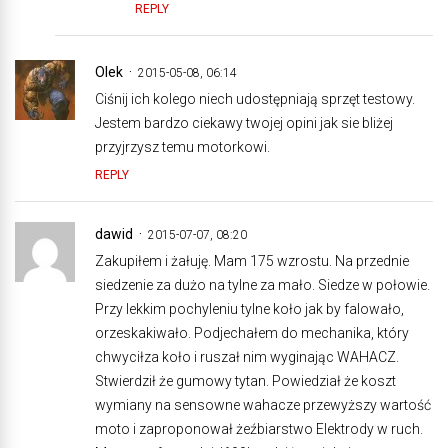
REPLY
Olek
2015-05-08, 06:14
Ciśnij ich kolego niech udostępniają sprzęt testowy.
Jestem bardzo ciekawy twojej opini jak sie bliżej
przyjrzysz temu motorkowi.
REPLY
dawid
2015-07-07, 08:20
Zakupiłem i żałuję. Mam 175 wzrostu. Na przednie
siedzenie za dużo na tylne za mało. Siedze w połowie.
Przy lekkim pochyleniu tylne koło jak by falowało,
orzeskakiwało. Podjechałem do mechanika, który
chwyciłza koło i ruszał nim wyginając WAHACZ.
Stwierdził że gumowy tytan. Powiedział że koszt
wymiany na sensowne wahacze przewyższy wartość
moto i zaproponował żeźbiarstwo Elektrody w ruch.