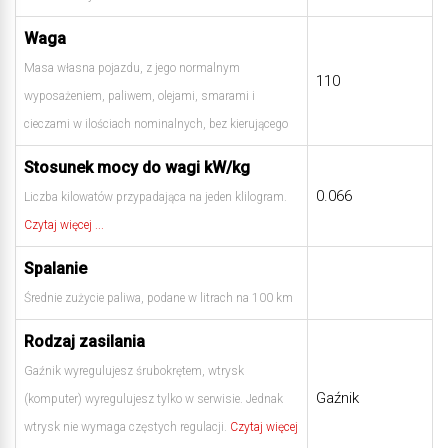
Waga
Masa własna pojazdu, z jego normalnym
110
wyposażeniem, paliwem, olejami, smarami i
cieczami w ilościach nominalnych, bez kierującego
Stosunek mocy do wagi kW/kg
0.066
Liczba kilowatów przypadająca na jeden klilogram.
Czytaj więcej ...
Spalanie
Średnie zużycie paliwa, podane w litrach na 100 km
Rodzaj zasilania
Gaźnik wyregulujesz śrubokrętem, wtrysk
Gaźnik
(komputer) wyregulujesz tylko w serwisie. Jednak
wtrysk nie wymaga częstych regulacji.
Czytaj więcej