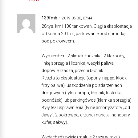
139fmb
2019-05-30, 07:44
28 tys. km i 100 tankowań. Ciągła eksploatacja
od końca 2016 r., parkowanie pod chmurką,
pod pokrowcem.
Wymieniłem: 2 ślimaki łucznika, 2 klaksony,
linkę sprzęgła i licznika, wężyki paliwa i
dopowietrzacza, przedni błotnik.
Reszta to eksploatacja (opony, napęd, klocki,
filtry paliwa), uszkodzenia po zdarzeniach
drogowych (tylna lampa, błotnik, lusterka,
podnóżek) lub parkingówce (klamka sprzęgła).
Były też usprawnienia (tylne amortyzatory „od
Jawy”, 2 pokrowce, grzane manetki, handbary,
kufer, sakwy).
Wydech rdzewieje (maluje 2 razy w roku).