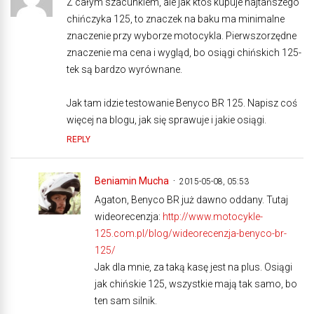
Z całym szacunkiem, ale jak ktoś kupuje najtańszego
chińczyka 125, to znaczek na baku ma minimalne
znaczenie przy wyborze motocykla. Pierwszorzędne
znaczenie ma cena i wygląd, bo osiągi chińskich 125-
tek są bardzo wyrównane.
Jak tam idzie testowanie Benyco BR 125. Napisz coś
więcej na blogu, jak się sprawuje i jakie osiągi.
REPLY
Beniamin Mucha
2015-05-08, 05:53
Agaton, Benyco BR już dawno oddany. Tutaj
wideorecenzja:
http://www.motocykle-
125.com.pl/blog/wideorecenzja-benyco-br-
125/
Jak dla mnie, za taką kasę jest na plus. Osiągi
jak chińskie 125, wszystkie mają tak samo, bo
ten sam silnik.