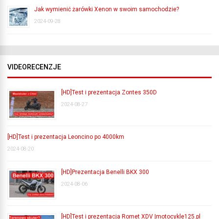
Jak wymienić żarówki Xenon w swoim samochodzie?
2024-09-28
VIDEORECENZJE
[HD]Test i prezentacja Zontes 350D
2024-08-27
[HD]Test i prezentacja Leoncino po 4000km
2024-08-20
[HD]Prezentacja Benelli BKX 300
2024-08-06
[HD]Test i prezentacja Romet XDV |motocykle125.pl