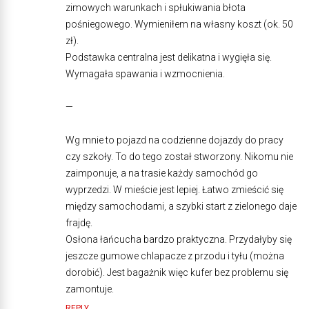
zimowych warunkach i spłukiwania błota
pośniegowego. Wymieniłem na własny koszt (ok. 50
zł).
Podstawka centralna jest delikatna i wygięła się.
Wymagała spawania i wzmocnienia.
—
Wg mnie to pojazd na codzienne dojazdy do pracy
czy szkoły. To do tego został stworzony. Nikomu nie
zaimponuje, a na trasie każdy samochód go
wyprzedzi. W mieście jest lepiej. Łatwo zmieścić się
między samochodami, a szybki start z zielonego daje
frajdę.
Osłona łańcucha bardzo praktyczna. Przydałyby się
jeszcze gumowe chlapacze z przodu i tyłu (można
dorobić). Jest bagażnik więc kufer bez problemu się
zamontuje.
REPLY