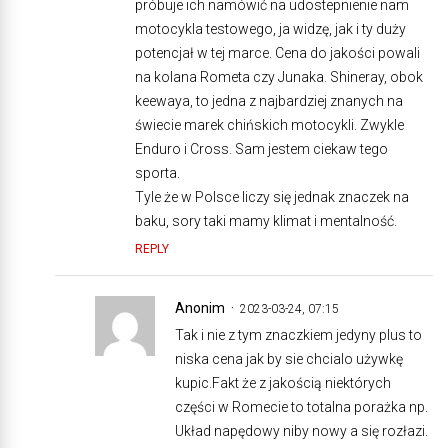
próbuje ich namówić na udostepnienie nam
motocykla testowego, ja widzę, jak i ty duży
potencjał w tej marce. Cena do jakości powali
na kolana Rometa czy Junaka. Shineray, obok
keewaya, to jedna z najbardziej znanych na
świecie marek chińskich motocykli. Zwykle
Enduro i Cross. Sam jestem ciekaw tego
sporta.
Tyle że w Polsce liczy się jednak znaczek na
baku, sory taki mamy klimat i mentalność.
REPLY
Anonim
2023-03-24, 07:15
Tak i nie z tym znaczkiem jedyny plus to
niska cena jak by sie chcialo używkę
kupic.Fakt że z jakością niektórych
części w Romecie to totalna porażka np.
Układ napędowy niby nowy a się rozłazi.