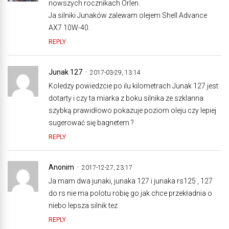
nowszych rocznikach Orlen.
Ja silniki Junaków zalewam olejem Shell Advance
AX7 10W-40.
REPLY
Junak 127
2017-03-29, 13:14
Koledzy powiedzcie po ilu kilometrach Junak 127 jest
dotarty i czy ta miarka z boku silnika ze szklanna
szybką prawidłowo pokazuje poziom oleju czy lepiej
sugerować się bagnetem ?
REPLY
Anonim
2017-12-27, 23:17
Ja mam dwa junaki, junaka 127 i junaka rs125 , 127
do rs nie ma polotu robię go jak chce przekładnia o
niebo lepsza silnik tez
REPLY