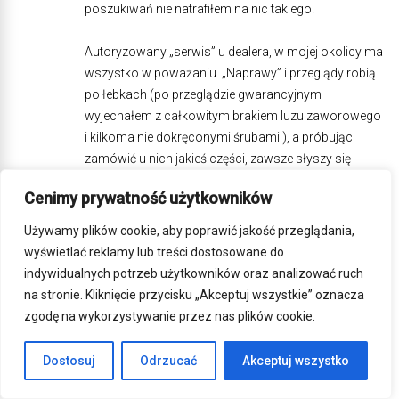
poszukiwań nie natrafiłem na nic takiego.
Autoryzowany „serwis” u dealera, w mojej okolicy ma
wszystko w poważaniu. „Naprawy” i przeglądy robią
po łebkach (po przeglądzie gwarancyjnym
wyjechałem z całkowitym brakiem luzu zaworowego
i kilkoma nie dokręconymi śrubami ), a próbując
zamówić u nich jakieś części, zawsze słyszy się
„zadzwonimy do pana” i zazwyczaj telefon milczy.
Cenimy prywatność użytkowników
Zdarzyło mi się przy próbie zamówienia pompy
hamulcowej, że po kilkukrotnym kontakcie z mojej
Używamy plików cookie, aby poprawić jakość przeglądania,
strony usłyszałem, że cześć jest nie do zdobycia i nie
wyświetlać reklamy lub treści dostosowane do
mają pojęcia jak to naprawić i z jakiego innego junaka
indywidualnych potrzeb użytkowników oraz analizować ruch
może pasować na podmiankę.
na stronie. Kliknięcie przycisku „Akceptuj wszystkie” oznacza
zgodę na wykorzystywanie przez nas plików cookie.
A wystarczył 1 telefon do importera i w ciągu pół
godziny miałem telefon zwrotny z ALMOTu z
Dostosuj
Odrzucać
Akceptuj wszystko
rozwiązaniem problemu… ale serwisówki nie udało
się u nich niestety uzyskać.