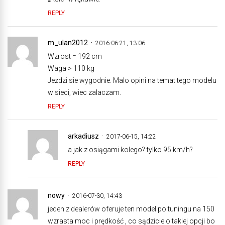
REPLY
m_ulan2012
2016-06-21, 13:06
Wzrost = 192 cm
Waga > 110 kg
Jezdzi sie wygodnie. Malo opini na temat tego modelu
w sieci, wiec zalaczam.
REPLY
arkadiusz
2017-06-15, 14:22
a jak z osiągami kolego? tylko 95 km/h?
REPLY
nowy
2016-07-30, 14:43
jeden z dealerów oferuje ten model po tuningu na 150
wzrasta moc i prędkość , co sądzicie o takiej opcji bo