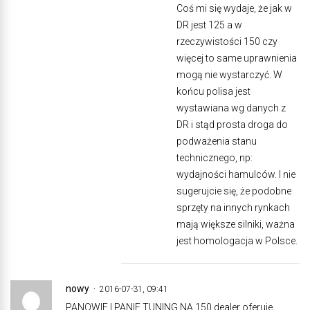
Coś mi się wydaje, że jak w
DR jest 125 a w
rzeczywistości 150 czy
więcej to same uprawnienia
mogą nie wystarczyć. W
końcu polisa jest
wystawiana wg danych z
DR i stąd prosta droga do
podważenia stanu
technicznego, np:
wydajności hamulców. I nie
sugerujcie się, że podobne
sprzęty na innych rynkach
mają większe silniki, ważna
jest homologacja w Polsce.
nowy
2016-07-31, 09:41
PANOWIE I PANIE TUNING NA 150 dealer oferuje