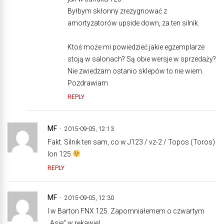
Byłbym skłonny zrezygnować z
amortyzatorów upside down, za ten silnik.
Ktoś może mi powiedzieć jakie egzemplarze
stoją w salonach? Są obie wersje w sprzedaży?
Nie zwiedzam ostanio sklepów to nie wiem.
Pozdrawiam
REPLY
MF
2015-09-05, 12:13
Fakt. Silnik ten sam, co w J123 / vz-2 / Topos (Toros)
Ion 125
REPLY
MF
2015-09-05, 12:30
I w Barton FNX 125. Zapomniałemem o czwartym
„Asie” w rękawie!