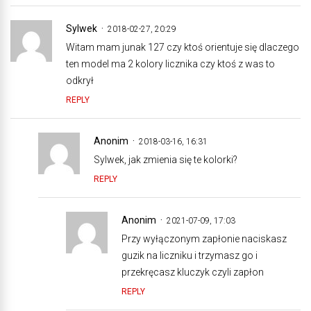
Sylwek
2018-02-27, 20:29
Witam mam junak 127 czy ktoś orientuje się dlaczego
ten model ma 2 kolory licznika czy ktoś z was to
odkrył
REPLY
Anonim
2018-03-16, 16:31
Sylwek, jak zmienia się te kolorki?
REPLY
Anonim
2021-07-09, 17:03
Przy wyłączonym zapłonie naciskasz
guzik na liczniku i trzymasz go i
przekręcasz kluczyk czyli zapłon
REPLY