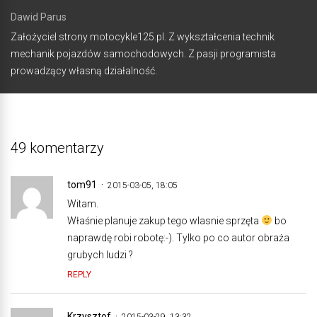
Dawid Parus
Założyciel strony motocykle125.pl. Z wykształcenia technik
mechanik pojazdów samochodowych. Z pasji programista
prowadzący własną działalność.
49 komentarzy
tom91
2015-03-05, 18:05
Witam.
Właśnie planuje zakup tego wlasnie sprzęta
bo
naprawdę robi robotę:-). Tylko po co autor obraża
grubych ludzi ?
REPLY
Krzysztof
2015-03-29, 13:32