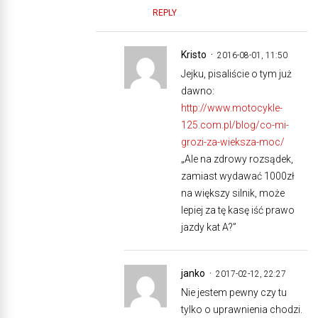
REPLY
Kristo
2016-08-01, 11:50
Jejku, pisaliście o tym już
dawno:
http://www.motocykle-
125.com.pl/blog/co-mi-
grozi-za-wieksza-moc/
„Ale na zdrowy rozsądek,
zamiast wydawać 1000zł
na większy silnik, może
lepiej za tę kasę iść prawo
jazdy kat A?”
janko
2017-02-12, 22:27
Nie jestem pewny czy tu
tylko o uprawnienia chodzi.