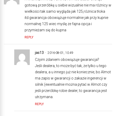
gotową przeróbkę u siebie wizualnie nie ma różnicy w
wielkości tak samo wygląda jak 125,różnica tłoka
itd.gwarancja obowiążuje normalnie jak przy kupnie
normalnej 125 wiec myślę ze fajna opcja i
przymieżam się do kupna
REPLY
jas13
2016-08-01, 10:49
Czyim zdaniem obowiązuje gwarancja?
Jeśli dealera, to może być tak, że tylko u tego
dealera, a u innego już nie koniecznie, bo Almot
ma zapis w gwarancji o zakazie ingerencji w
silnik (ewentualnie można pytać w Almot czy
jeśli przeróbkę robie dealer, to gwarancja jest
utrzymana.
REPLY