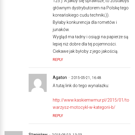
125:). A jakby się sprawdził, to zostałbyś
głównym dystrybutorem na Polskę tego
koreańskiego cudu techniki;)).
Byłaby konkurencja dla rometów i
junaków.
Wygląd ma ładny i osiągi na papierze są
lepiej niż dobre dla tej pojemności.
Ciekawe jak byłoby z jego jakością.
REPLY
Agaton
2015-05-21, 16:48
A tutaj link do tego wynalazku:
http://www.kaskiemwmur.pl/2015/01/to
warzysz-motocykl-w-kategorii-b/
REPLY
Stanisław
2015-05-23, 13:03