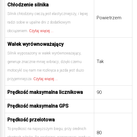
Chłodzenie silnika
Silnik chłodzony cieczą jest elastyczniejszy, i lepiej
Powietrzem
radzi sobie w upalne dni z dodatkowym
obciążeniem.
Czytaj więcej ...
Wałek wyrównoważający
Silnik wyposażony w wałek wyrównoważający,
Tak
generuje znacznie mniej wibracji, dzięki czemu
motocykl się nam nie rozkręca a jazda jest dużo
przyjemniejsza.
Czytaj więcej ...
Prędkość maksymalna licznikowa
90
Prędkość maksymalna GPS
Prędkość przelotowa
To prędkość na najwyższym biegu, przy średnich
80