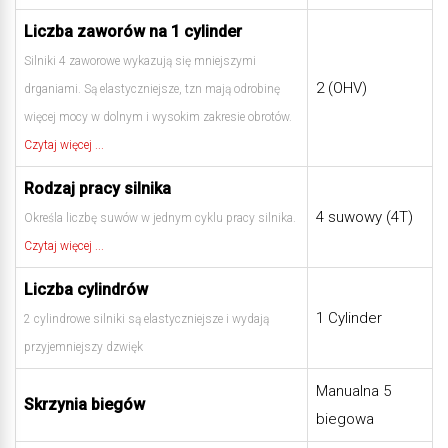
Liczba zaworów na 1 cylinder
Silniki 4 zaworowe wykazują się mniejszymi
2 (OHV)
drganiami. Są elastyczniejsze, tzn mają odrobinę
więcej mocy w dolnym i wysokim zakresie obrotów.
Czytaj więcej ...
Rodzaj pracy silnika
4 suwowy (4T)
Określa liczbę suwów w jednym cyklu pracy silnika.
Czytaj więcej ...
Liczba cylindrów
1 Cylinder
2 cylindrowe silniki są elastyczniejsze i wydają
przyjemniejszy dzwięk
Manualna 5
Skrzynia biegów
biegowa