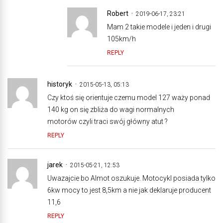
Robert
2019-06-17, 23:21
Mam 2 takie modele i jeden i drugi
105km/h
REPLY
historyk
2015-05-13, 05:13
Czy ktoś się orientuje czemu model 127 waży ponad
140 kg on się zbliża do wagi normalnych
motorów czyli traci swój główny atut ?
REPLY
jarek
2015-05-21, 12:53
Uwazajcie bo Almot oszukuje. Motocykl posiada tylko
6kw mocy to jest 8,5km a nie jak deklaruje producent
11,6
REPLY