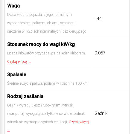
Waga
Masa własna pojazdu, z jego normalnym
144
wyposażeniem, paliwem, olejami, smarami i
cieczami w ilościach nominalnych, bez kierującego
Stosunek mocy do wagi kW/kg
0.057
Liczba kilowatów przypadająca na jeden klilogram.
Czytaj więcej ...
Spalanie
Średnie zużycie paliwa, podane w litrach na 100 km
Rodzaj zasilania
Gaźnik wyregulujesz śrubokrętem, wtrysk
Gaźnik
(komputer) wyregulujesz tylko w serwisie. Jednak
wtrysk nie wymaga częstych regulacji.
Czytaj więcej
...