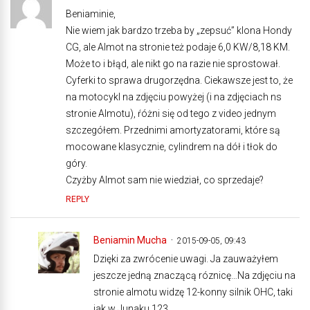
Beniaminie,
Nie wiem jak bardzo trzeba by „zepsuć” klona Hondy
CG, ale Almot na stronie też podaje 6,0 KW/8,18 KM.
Może to i błąd, ale nikt go na razie nie sprostował.
Cyferki to sprawa drugorzędna. Ciekawsze jest to, że
na motocykl na zdjęciu powyżej (i na zdjęciach ns
stronie Almotu), ŕóżni się od tego z video jednym
szczegółem. Przednimi amortyzatorami, które są
mocowane klasycznie, cylindrem na dół i tłok do
góry.
Czyżby Almot sam nie wiedział, co sprzedaje?
REPLY
Beniamin Mucha
2015-09-05, 09:43
Dzięki za zwrócenie uwagi. Ja zauważyłem
jeszcze jedną znaczącą róznicę…Na zdjęciu na
stronie almotu widzę 12-konny silnik OHC, taki
jak w Junaku 123.