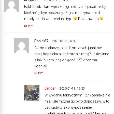
Fakt ! Podzielam wpis kolegi . nie trzeba pisać tak by
ktoś mógł być obrażony ! Fajna maszyna , ale dla
młodych ! Ja wole enduro typ !
Pozdrawiam
REPLY
Daniel87
2020-01-11, 16:45
Cześć, a dlaczego nie które z tych junaków
mają kopniaka a nie które nie mają? Jakieś inne
silniki? Jutro jadę oglądać 127 który ma
kopniak
REPLY
Langer
2020-01-11, 19:35
W wydaniu fabrycznym 127 kopniaka nie
miał, ale można go było doposażyć w to
ustrojstwo jako wyposażenie
dodatkowe. Potrzeba komuś? Mam na