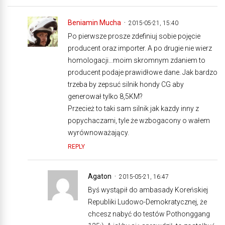
Beniamin Mucha
2015-05-21, 15:40
Po pierwsze prosze zdefiniuj sobie pojęcie
producent oraz importer. A po drugie nie wierz
homologacji…moim skromnym zdaniem to
producent podaje prawidłowe dane. Jak bardzo
trzeba by zepsuć silnik hondy CG aby
generował tylko 8,5KM?
Przecież to taki sam silnik jak kazdy inny z
popychaczami, tyle że wzbogacony o wałem
wyrównoważający.
REPLY
Agaton
2015-05-21, 16:47
Byś wystąpił do ambasady Koreńskiej
Republiki Ludowo-Demokratycznej, że
chcesz nabyć do testów Pothonggang