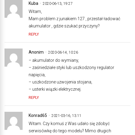
Kuba
2020-06-13, 19:27
Witam,
Mam problem z junakiem 127 , przestał ładować
akumulator , gdzie szukać przyczyny?
REPLY
Anonim
2020-06-14, 10:26
– akumulator do wymiany,
– zaśniedziałe styki lub uszkodzony regulator
napięcia,
– uszkodzone uzwojenia stojana,
– usterki wiązki elektrycznej.
REPLY
Konrad65
2021-03-16, 13:11
Witam. Czy komuś z Was udało się zdobyć
serwisówkę do tego modelu? Mimo długich