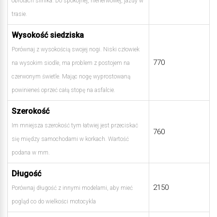
obrotach silnika. Do spokojnej, nienerwowej, jazdy w
trasie.
Wysokość siedziska
Porównaj z wysokością swojej nogi. Niski człowiek
770
na wysokim siodle, ma problem z postojem na
czerwonym świetle. Mając nogę wyprostowaną
powinieneś oprzeć całą stopę na asfalcie.
Szerokość
Im mniejsza szerokość tym łatwiej jest przeciskać
760
się między samochodami w korkach. Wartość
podana w mm.
Długość
2150
Porównaj długość z innymi modelami, aby mieć
pogląd co do wielkości motocykla