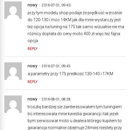
nowy
2016-07-31, 09:43
przy tym modelu shop podaje że prędkość wzrośnie
do 120-130 i moc 14KM jak dla mnie wystarczy jest
też opcja na tuning na 175 tak samo wizualnie nie ma
różnicy dopłata do ceny moto 400 zł więc też fajna
opcja
REPLY
nowy
2016-07-31, 09:45
a parametry przy 175 predkość 130-140 i 17KM
REPLY
nowy
2016-08-01, 08:28
troszkę bardziej sie zainteresowałem tym tuningiem
bo interesowała mnie kwestia gwarancji i tak jeżeli
bym serwisował moto u dealera którego kupiłem to
gwarancja normalnie obejmuje 24mieś niestety przy