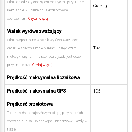
Silnik chłodzony cieczą jest elastyczniejszy, i lepiej
Cieczą
radzi sobie w upalne dni z dodatkowym
obciążeniem.
Czytaj więcej ...
Wałek wyrównoważający
Silnik wyposażony w wałek wyrównoważający,
Tak
generuje znacznie mniej wibracji, dzięki czemu
motocykl się nam nie rozkręca a jazda jest dużo
przyjemniejsza.
Czytaj więcej ...
Prędkość maksymalna licznikowa
Prędkość maksymalna GPS
106
Prędkość przelotowa
To prędkość na najwyższym biegu, przy średnich
obrotach silnika. Do spokojnej, nienerwowej, jazdy w
trasie.