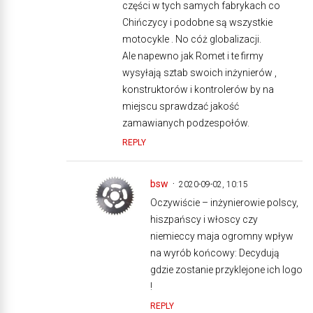
części w tych samych fabrykach co
Chińczycy i podobne są wszystkie
motocykle . No cóż globalizacji.
Ale napewno jak Romet i te firmy
wysyłają sztab swoich inżynierów ,
konstruktorów i kontrolerów by na
miejscu sprawdzać jakość
zamawianych podzespołów.
REPLY
bsw
2020-09-02, 10:15
Oczywiście – inżynierowie polscy,
hiszpańscy i włoscy czy
niemieccy maja ogromny wpływ
na wyrób końcowy: Decydują
gdzie zostanie przyklejone ich logo
!
REPLY