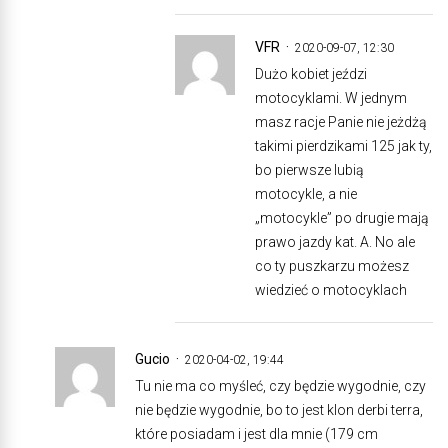
VFR
2020-09-07, 12:30
Dużo kobiet jeździ
motocyklami. W jednym
masz racje Panie nie jeżdżą
takimi pierdzikami 125 jak ty,
bo pierwsze lubią
motocykle, a nie
„motocykle” po drugie mają
prawo jazdy kat. A. No ale
co ty puszkarzu możesz
wiedzieć o motocyklach
Gucio
2020-04-02, 19:44
Tu nie ma co myśleć, czy będzie wygodnie, czy
nie będzie wygodnie, bo to jest klon derbi terra,
które posiadam i jest dla mnie (179 cm