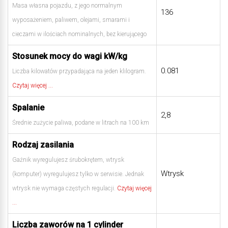
Masa własna pojazdu, z jego normalnym
136
wyposażeniem, paliwem, olejami, smarami i
cieczami w ilościach nominalnych, bez kierującego
Stosunek mocy do wagi kW/kg
0.081
Liczba kilowatów przypadająca na jeden klilogram.
Czytaj więcej ...
Spalanie
2,8
Średnie zużycie paliwa, podane w litrach na 100 km
Rodzaj zasilania
Gaźnik wyregulujesz śrubokrętem, wtrysk
Wtrysk
(komputer) wyregulujesz tylko w serwisie. Jednak
wtrysk nie wymaga częstych regulacji.
Czytaj więcej
...
Liczba zaworów na 1 cylinder