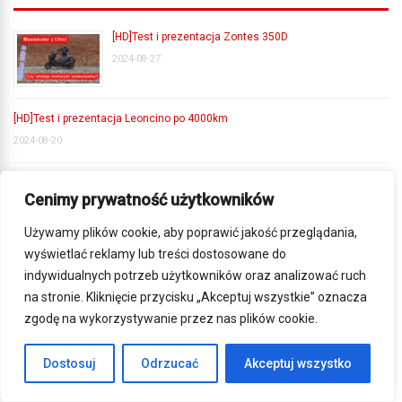
[HD]Test i prezentacja Zontes 350D
2024-08-27
[HD]Test i prezentacja Leoncino po 4000km
2024-08-20
[HD]Prezentacja Benelli BKX 300
Cenimy prywatność użytkowników
2024-08-06
Używamy plików cookie, aby poprawić jakość przeglądania,
wyświetlać reklamy lub treści dostosowane do
[HD]Test i prezentacja Romet XDV |motocykle125.pl
indywidualnych potrzeb użytkowników oraz analizować ruch
2024-07-02
na stronie. Kliknięcie przycisku „Akceptuj wszystkie” oznacza
zgodę na wykorzystywanie przez nas plików cookie.
SYM ADX 125, czyli terenowy skuter. Czego to ludzie
Dostosuj
Odrzucać
Akceptuj wszystko
nie wymyślą?
2024-06-11