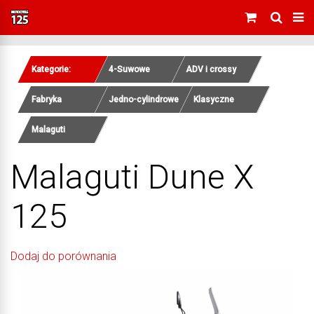
Kategorie:
4-Suwowe
ADV i crossy
Fabryka
Jedno-cylindrowe
Klasyczne
Malaguti
Malaguti Dune X
125
Dodaj do porównania