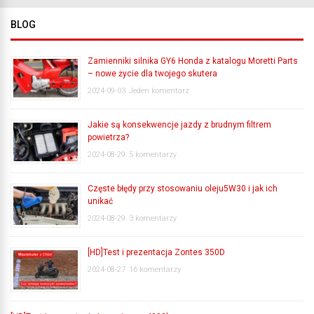
BLOG
Zamienniki silnika GY6 Honda z katalogu Moretti Parts
– nowe życie dla twojego skutera
2024-09-03
Jeden komentarz
Jakie są konsekwencje jazdy z brudnym filtrem
powietrza?
2024-08-29
5 komentarzy
Częste błędy przy stosowaniu oleju5W30 i jak ich
unikać
2024-08-29
3 komentarzy
[HD]Test i prezentacja Zontes 350D
2024-08-27
16 komentarzy