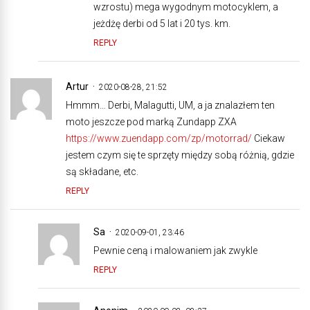
wzrostu) mega wygodnym motocyklem, a
jeżdżę derbi od 5 lat i 20 tys. km.
REPLY
Artur
2020-08-28, 21:52
Hmmm… Derbi, Malagutti, UM, a ja znalazłem ten
moto jeszcze pod marką Zundapp ZXA
https://www.zuendapp.com/zp/motorrad/
Ciekaw
jestem czym się te sprzęty między sobą różnią, gdzie
są składane, etc.
REPLY
Sa
2020-09-01, 23:46
Pewnie ceną i malowaniem jak zwykle
REPLY