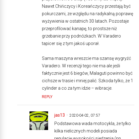
Nawet Chińczycy i Koreańczycy przestają być
pokurczami, ze względu na radykalną poprawę
wyżywienia w ostatnich 30 latach. Pozostaje
przeprofilować kanapę, to prostsze niż
grzebanie przy podnóżkach. W Varadero
tapicer się z tym jakoś uporał.
Sama maszyna wreszcie ma szansę wygryźć
Varadero. W recenzji tego nie ma ale jeśli
faktycznie jest 6 biegów, Malaguti powinno być
cichsze w trasie i mniej palić. Szkoda tylko, że 1
cylinder a co za tym idzie – wibracje.
REPLY
jas13
2020-04-02, 07:57
Podstawowa wada motocykla, że tylko
kilka nielicznych modeli posiada
regulację wysokości siedzenia (np.