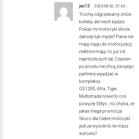
jas13
2020-09-02, 07:43
Trochę odgrzewamy znów
kotleta, ale niech będzie.
Pokaż mi motocykl stricle
damski lub męski? Panie nie
mają ciągu do motoryzacji,
niektóre mają i to już od
najmłodszych lat. Czasem
po prostu nie chcą swojego
partnera wpędzać w
kompleksy.
GS1200, Afra, Tiger,
Multistrada nowe to coś
powyżej 50tys., no chyba, że
jakaś mega promocja.
Skoro dla Ciebie motocykl
jest za wysoki to ile masz
wzrostu?