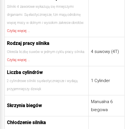
Silniki 4 zaworowe wykazują się mniejszymi
drganiami. Są elastyczniejsze, tzn mają odrobinę
więcej mocy w dolnym i wysokim zakresie obrotów.
Czytaj więcej ...
Rodzaj pracy silnika
4 suwowy (4T)
Określa liczbę suwów w jednym cyklu pracy silnika.
Czytaj więcej ...
Liczba cylindrów
1 Cylinder
2 cylindrowe silniki są elastyczniejsze i wydają
przyjemniejszy dzwięk
Manualna 6
Skrzynia biegów
biegowa
Chłodzenie silnika