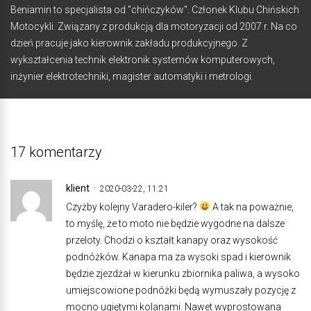
Beniamin to specjalista od "chińczyków". Członek Klubu Chińskich
Motocykli. Związany z produkcją dla motoryzacji od 2007 r. Na co
dzień pracuje jako kierownik zakładu produkcyjnego. Z
wykształcenia technik elektronik systemów komputerowych,
inżynier elektrotechniki, magister automatyki i metrologi.
17 komentarzy
klient
2020-03-22, 11:21
Czyżby kolejny Varadero-kiler?
A tak na poważnie,
to myślę, że to moto nie będzie wygodne na dalsze
przeloty. Chodzi o kształt kanapy oraz wysokość
podnóżków. Kanapa ma za wysoki spad i kierownik
będzie zjezdżał w kierunku zbiornika paliwa, a wysoko
umiejscowione podnóżki będą wymuszały pozycję z
mocno ugiętymi kolanami. Nawet wyprostowana