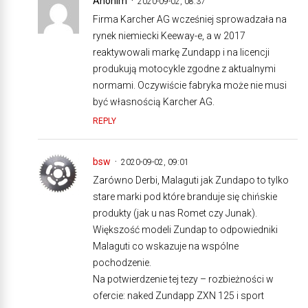
Anonim
2020-09-02, 08:37
Firma Karcher AG wcześniej sprowadzała na
rynek niemiecki Keeway-e, a w 2017
reaktywowali markę Zundapp i na licencji
produkują motocykle zgodne z aktualnymi
normami. Oczywiście fabryka może nie musi
być własnością Karcher AG.
REPLY
bsw
2020-09-02, 09:01
Zarówno Derbi, Malaguti jak Zundapo to tylko
stare marki pod które branduje się chińskie
produkty (jak u nas Romet czy Junak).
Większość modeli Zundap to odpowiedniki
Malaguti co wskazuje na wspólne
pochodzenie.
Na potwierdzenie tej tezy – rozbieżności w
ofercie: naked Zundapp ZXN 125 i sport