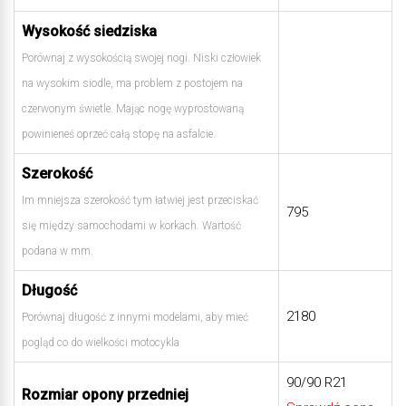
Wysokość siedziska
Porównaj z wysokością swojej nogi. Niski człowiek
na wysokim siodle, ma problem z postojem na
czerwonym świetle. Mając nogę wyprostowaną
powinieneś oprzeć całą stopę na asfalcie.
Szerokość
Im mniejsza szerokość tym łatwiej jest przeciskać
795
się między samochodami w korkach. Wartość
podana w mm.
Długość
2180
Porównaj długość z innymi modelami, aby mieć
pogląd co do wielkości motocykla
90/90 R21
Rozmiar opony przedniej