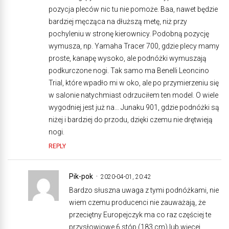
pozycja pleców nic tu nie pomoże. Baa, nawet będzie
bardziej męcząca na dłuższą metę, niż przy
pochyleniu w stronę kierownicy. Podobną pozycję
wymusza, np. Yamaha Tracer 700, gdzie plecy mamy
proste, kanapę wysoko, ale podnóżki wymuszają
podkurczone nogi. Tak samo ma Benelli Leoncino
Trial, które wpadło mi w oko, ale po przymierzeniu się
w salonie natychmiast odrzuciłem ten model. O wiele
wygodniej jest już na… Junaku 901, gdzie podnóżki są
niżej i bardziej do przodu, dzięki czemu nie drętwieją
nogi.
REPLY
Pik-pok
2020-04-01, 20:42
Bardzo słuszna uwaga z tymi podnóżkami, nie
wiem czemu producenci nie zauważają, że
przeciętny Europejczyk ma co raz częściej te
przysłowiowe 6 stóp (183 cm) lub więcej.