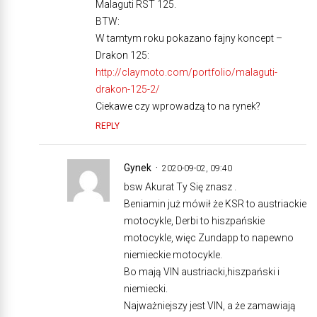
Malaguti RST 125.
BTW:
W tamtym roku pokazano fajny koncept –
Drakon 125:
http://claymoto.com/portfolio/malaguti-
drakon-125-2/
Ciekawe czy wprowadzą to na rynek?
REPLY
Gynek
2020-09-02, 09:40
bsw Akurat Ty Się znasz .
Beniamin już mówił że KSR to austriackie
motocykle, Derbi to hiszpańskie
motocykle, więc Zundapp to napewno
niemieckie motocykle.
Bo mają VIN austriacki,hiszpański i
niemiecki.
Najważniejszy jest VIN, a że zamawiają