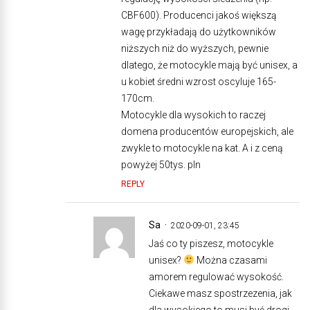
CBF600). Producenci jakoś większą
wagę przykładają do użytkowników
niższych niż do wyższych, pewnie
dlatego, że motocykle mają być unisex, a
u kobiet średni wzrost oscyluje 165-
170cm.
Motocykle dla wysokich to raczej
domena producentów europejskich, ale
zwykle to motocykle na kat. A i z ceną
powyżej 50tys. pln
REPLY
Sa
2020-09-01, 23:45
Jaś co ty piszesz, motocykle
unisex?
Można czasami
amorem regulować wysokość.
Ciekawe masz spostrzezenia, jak
dla wysokiego to musi być drogi,