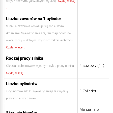
wtrysk nie wymaga częstych regulacji.
Czytaj więcej
...
Liczba zaworów na 1 cylinder
Silniki 4 zaworowe wykazują się mniejszymi
drganiami. Są elastyczniejsze, tzn mają odrobinę
więcej mocy w dolnym i wysokim zakresie obrotów.
Czytaj więcej ...
Rodzaj pracy silnika
4 suwowy (4T)
Określa liczbę suwów w jednym cyklu pracy silnika.
Czytaj więcej ...
Liczba cylindrów
1 Cylinder
2 cylindrowe silniki są elastyczniejsze i wydają
przyjemniejszy dzwięk
Manualna 5
Skrzynia biegów