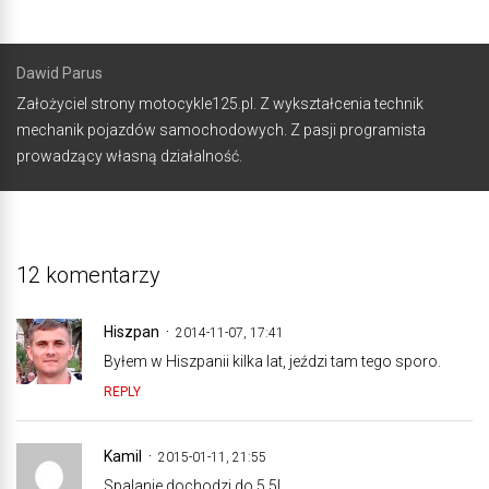
Dawid Parus
Założyciel strony motocykle125.pl. Z wykształcenia technik
mechanik pojazdów samochodowych. Z pasji programista
prowadzący własną działalność.
12 komentarzy
Hiszpan
2014-11-07, 17:41
Byłem w Hiszpanii kilka lat, jeździ tam tego sporo.
REPLY
Kamil
2015-01-11, 21:55
Spalanie dochodzi do 5.5l.