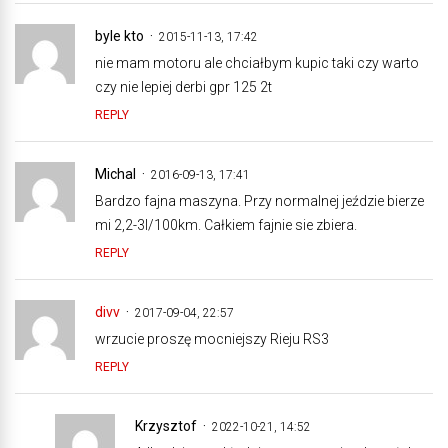
byle kto
2015-11-13, 17:42
nie mam motoru ale chciałbym kupic taki czy warto
czy nie lepiej derbi gpr 125 2t
REPLY
Michal
2016-09-13, 17:41
Bardzo fajna maszyna. Przy normalnej jeździe bierze
mi 2,2-3l/100km. Całkiem fajnie sie zbiera.
REPLY
divv
2017-09-04, 22:57
wrzucie proszę mocniejszy Rieju RS3
REPLY
Krzysztof
2022-10-21, 14:52