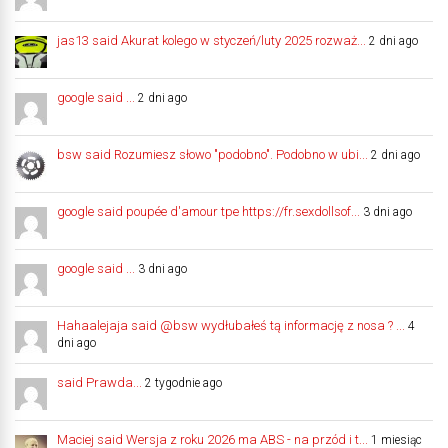
jas13 said Akurat kolego w styczeń/luty 2025 rozważ...
2 dni ago
google said ...
2 dni ago
bsw said Rozumiesz słowo "podobno". Podobno w ubi...
2 dni ago
google said poupée d'amour tpe https://fr.sexdollsof...
3 dni ago
google said ...
3 dni ago
Hahaalejaja said @bsw wydłubałeś tą informację z nosa ? ...
4
dni ago
said Prawda...
2 tygodnie ago
Maciej said Wersja z roku 2026 ma ABS - na przód i t...
1 miesiąc