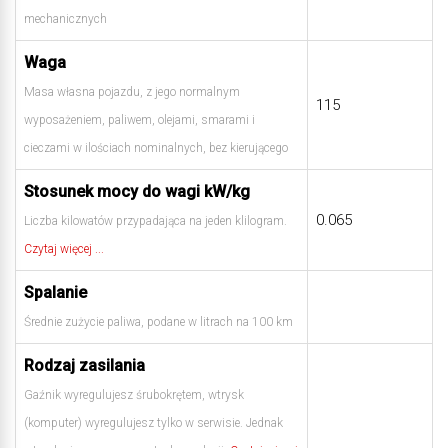
mechanicznych
Waga
Masa własna pojazdu, z jego normalnym
115
wyposażeniem, paliwem, olejami, smarami i
cieczami w ilościach nominalnych, bez kierującego
Stosunek mocy do wagi kW/kg
0.065
Liczba kilowatów przypadająca na jeden klilogram.
Czytaj więcej ...
Spalanie
Średnie zużycie paliwa, podane w litrach na 100 km
Rodzaj zasilania
Gaźnik wyregulujesz śrubokrętem, wtrysk
(komputer) wyregulujesz tylko w serwisie. Jednak