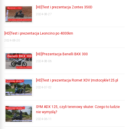
[HD]Test i prezentacja Zontes 350D
2024-08-27
[HD]Test i prezentacja Leoncino po 4000km
2024-08-20
[HD]Prezentacja Benelli BKX 300
2024-08-06
[HD]Test i prezentacja Romet XDV |motocykle125.pl
2024-07-02
SYM ADX 125, czyli terenowy skuter. Czego to ludzie
nie wymyślą?
2024-06-11