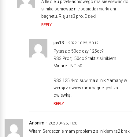
A Ile oleju przekładniowego ma sie wlewać do
silnika ponieważ nie posiada miarki ani
bagnetu. Rieju rs3 pro. Dzięki
REPLY
jas13
2022-10-22, 20:12
Pytasz o 50cc czy 125cc?
RS3 Pro tj. 50cc 2 takt z silnikiem
Minarelli NG 50
RS3 125 4-ro suw ma silnik Yamahy w
wersji z owiewkami bagnet jest za
owiewką.
REPLY
Anonim
2020-04-25, 10:01
Witam Serdecznie mam problem z silnikiem rs2 brak