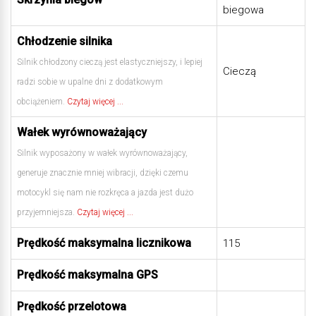
biegowa
Chłodzenie silnika
Silnik chłodzony cieczą jest elastyczniejszy, i lepiej
Cieczą
radzi sobie w upalne dni z dodatkowym
obciążeniem.
Czytaj więcej ...
Wałek wyrównoważający
Silnik wyposażony w wałek wyrównoważający,
generuje znacznie mniej wibracji, dzięki czemu
motocykl się nam nie rozkręca a jazda jest dużo
przyjemniejsza.
Czytaj więcej ...
Prędkość maksymalna licznikowa
115
Prędkość maksymalna GPS
Prędkość przelotowa