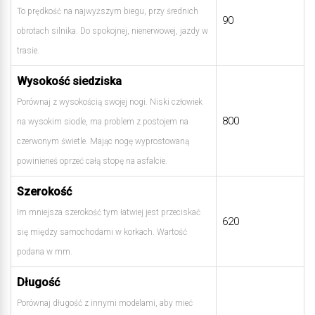
To prędkość na najwyższym biegu, przy średnich
90
obrotach silnika. Do spokojnej, nienerwowej, jazdy w
trasie.
Wysokość siedziska
Porównaj z wysokością swojej nogi. Niski człowiek
800
na wysokim siodle, ma problem z postojem na
czerwonym świetle. Mając nogę wyprostowaną
powinieneś oprzeć całą stopę na asfalcie.
Szerokość
Im mniejsza szerokość tym łatwiej jest przeciskać
620
się między samochodami w korkach. Wartość
podana w mm.
Długość
Porównaj długość z innymi modelami, aby mieć