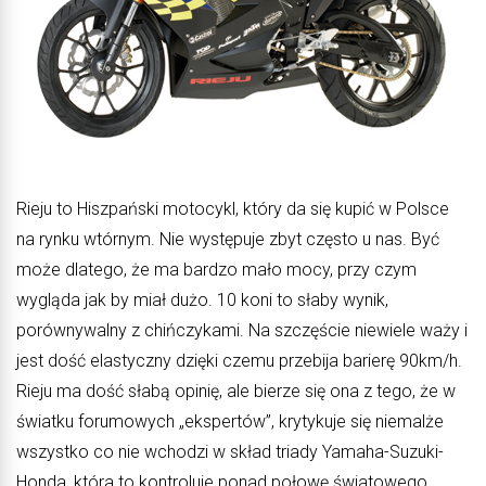
Rieju to Hiszpański motocykl, który da się kupić w Polsce
na rynku wtórnym. Nie występuje zbyt często u nas. Być
może dlatego, że ma bardzo mało mocy, przy czym
wygląda jak by miał dużo. 10 koni to słaby wynik,
porównywalny z chińczykami. Na szczęście niewiele waży i
jest dość elastyczny dzięki czemu przebija barierę 90km/h.
Rieju ma dość słabą opinię, ale bierze się ona z tego, że w
światku forumowych „ekspertów”, krytykuje się niemalże
wszystko co nie wchodzi w skład triady Yamaha-Suzuki-
Honda, która to kontroluje ponad połowę światowego