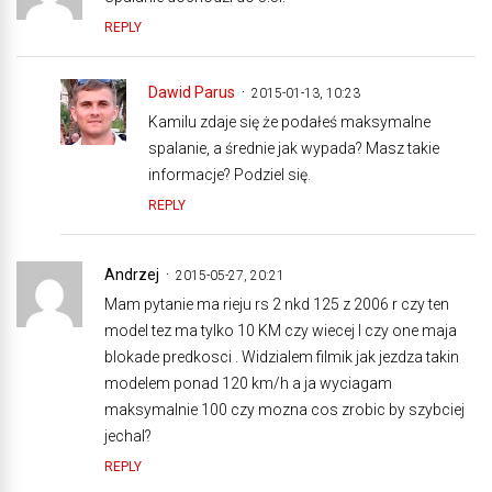
REPLY
Dawid Parus
2015-01-13, 10:23
Kamilu zdaje się że podałeś maksymalne
spalanie, a średnie jak wypada? Masz takie
informacje? Podziel się.
REPLY
Andrzej
2015-05-27, 20:21
Mam pytanie ma rieju rs 2 nkd 125 z 2006 r czy ten
model tez ma tylko 10 KM czy wiecej I czy one maja
blokade predkosci . Widzialem filmik jak jezdza takin
modelem ponad 120 km/h a ja wyciagam
maksymalnie 100 czy mozna cos zrobic by szybciej
jechal?
REPLY