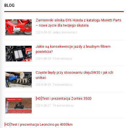
BLOG
Zamienniki silnika GY6 Honda z katalogu Moretti Parts
– nowe życie dla twojego skutera
2024-09-03
Jeden komentarz
Jakie są konsekwencje jazdy z brudnym filtrem
powietrza?
2024-08-29
5 komentarzy
Częste błędy przy stosowaniu oleju5W30 i jak ich
unikać
2024-08-29
3 komentarzy
[HD]Test i prezentacja Zontes 350D
2024-08-27
16 komentarzy
[HD]Test i prezentacja Leoncino po 4000km