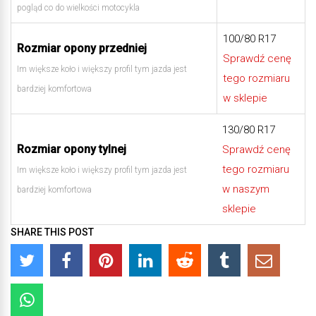
pogląd co do wielkości motocykla
100/80 R17
Rozmiar opony przedniej
Sprawdź cenę
Im większe koło i większy profil tym jazda jest
tego rozmiaru
bardziej komfortowa
w sklepie
130/80 R17
Rozmiar opony tylnej
Sprawdź cenę
tego rozmiaru
Im większe koło i większy profil tym jazda jest
w naszym
bardziej komfortowa
sklepie
SHARE THIS POST