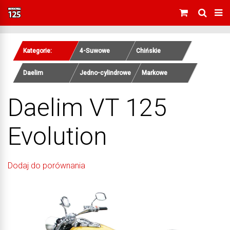
Kategorie:
4-Suwowe
Chińskie
Daelim
Jedno-cylindrowe
Markowe
Daelim VT 125
Evolution
Dodaj do porównania