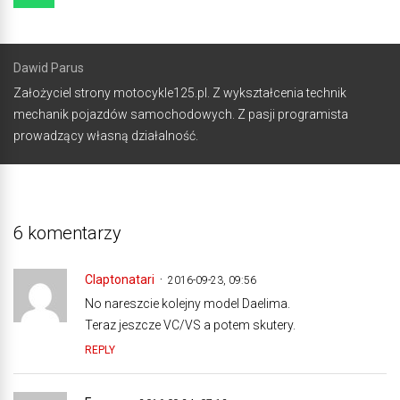
Dawid Parus
Założyciel strony motocykle125.pl. Z wykształcenia technik
mechanik pojazdów samochodowych. Z pasji programista
prowadzący własną działalność.
6 komentarzy
Claptonatari
2016-09-23, 09:56
No nareszcie kolejny model Daelima.
Teraz jeszcze VC/VS a potem skutery.
REPLY