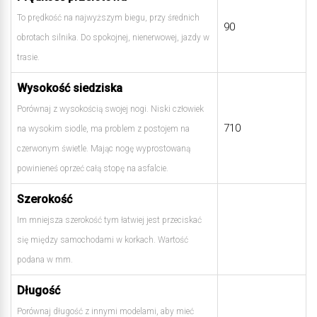
To prędkość na najwyższym biegu, przy średnich
90
obrotach silnika. Do spokojnej, nienerwowej, jazdy w
trasie.
Wysokość siedziska
Porównaj z wysokością swojej nogi. Niski człowiek
710
na wysokim siodle, ma problem z postojem na
czerwonym świetle. Mając nogę wyprostowaną
powinieneś oprzeć całą stopę na asfalcie.
Szerokość
Im mniejsza szerokość tym łatwiej jest przeciskać
się między samochodami w korkach. Wartość
podana w mm.
Długość
Porównaj długość z innymi modelami, aby mieć