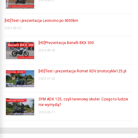
2024-08-27
[HD]Test i prezentacja Leoncino po 4000km
2024-08-20
[HD]Prezentacja Benelli BKX 300
2024-08-06
[HD]Test i prezentacja Romet XDV |motocykle125.pl
2024-07-02
SYM ADX 125, czyli terenowy skuter. Czego to ludzie
nie wymyślą?
2024-06-11