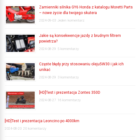
Zamienniki silnika GY6 Honda z katalogu Moretti Parts
– nowe życie dla twojego skutera
2024-09-03
Jeden komentarz
Jakie są konsekwencje jazdy z brudnym filtrem
powietrza?
2024-08-29
5 komentarzy
Częste błędy przy stosowaniu oleju5W30 i jak ich
unikać
2024-08-29
3 komentarzy
[HD]Test i prezentacja Zontes 350D
2024-08-27
16 komentarzy
[HD]Test i prezentacja Leoncino po 4000km
2024-08-20
20 komentarzy