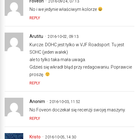
Foveon
2016-09-24, 07:13
No i we jedynie właściwym kolorze
REPLY
Arutitu
2016-10-02, 09:13
Kurcze. DOHC jest tylko w VJF Roadsport. Tu jest
SOHC (jeden wałek)
ale to tylko taka mała uwaga.
Gdzieś się wkradł błąd przy redagowaniu. Poprawcie
proszę.
REPLY
Anonim
2016-10-03, 11:52
No Foveon doczekał się recenzji swojej maszyny.
REPLY
Kristo
2016-10-05, 14:30