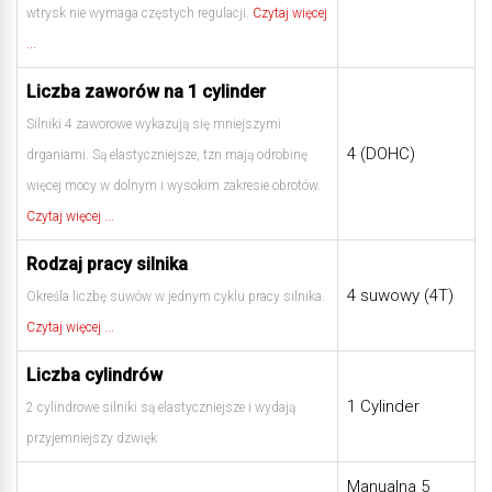
wtrysk nie wymaga częstych regulacji.
Czytaj więcej
...
Liczba zaworów na 1 cylinder
Silniki 4 zaworowe wykazują się mniejszymi
4 (DOHC)
drganiami. Są elastyczniejsze, tzn mają odrobinę
więcej mocy w dolnym i wysokim zakresie obrotów.
Czytaj więcej ...
Rodzaj pracy silnika
4 suwowy (4T)
Określa liczbę suwów w jednym cyklu pracy silnika.
Czytaj więcej ...
Liczba cylindrów
1 Cylinder
2 cylindrowe silniki są elastyczniejsze i wydają
przyjemniejszy dzwięk
Manualna 5