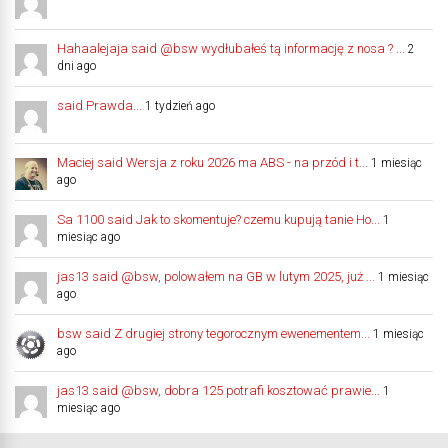
Hahaalejaja said @bsw wydłubałeś tą informację z nosa ? ...
2
dni ago
said Prawda...
1 tydzień ago
Maciej said Wersja z roku 2026 ma ABS - na przód i t...
1 miesiąc
ago
Sa 1100 said Jak to skomentuje? czemu kupują tanie Ho...
1
miesiąc ago
jas13 said @bsw, polowałem na GB w lutym 2025, już ...
1 miesiąc
ago
bsw said Z drugiej strony tegorocznym ewenementem...
1 miesiąc
ago
jas13 said @bsw, dobra 125 potrafi kosztować prawie...
1
miesiąc ago