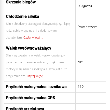
Skrzynia biegów
biegowa
Chłodzenie silnika
Silnik chłodzony cieczą jest elastyczniejszy, i lepiej
Powietrzem
radzi sobie w upalne dni z dodatkowym
obciążeniem.
Czytaj więcej ...
Wałek wyrównoważający
Silnik wyposażony w wałek wyrównoważający,
Nie
generuje znacznie mniej wibracji, dzięki czemu
motocykl się nam nie rozkręca a jazda jest dużo
przyjemniejsza.
Czytaj więcej ...
Prędkość maksymalna licznikowa
112
Prędkość maksymalna GPS
Prędkość przelotowa