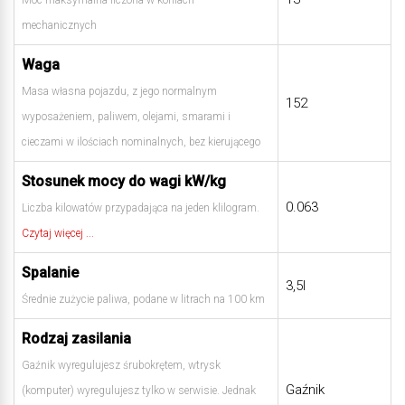
mechanicznych
Waga
Masa własna pojazdu, z jego normalnym
152
wyposażeniem, paliwem, olejami, smarami i
cieczami w ilościach nominalnych, bez kierującego
Stosunek mocy do wagi kW/kg
0.063
Liczba kilowatów przypadająca na jeden klilogram.
Czytaj więcej ...
Spalanie
3,5l
Średnie zużycie paliwa, podane w litrach na 100 km
Rodzaj zasilania
Gaźnik wyregulujesz śrubokrętem, wtrysk
Gaźnik
(komputer) wyregulujesz tylko w serwisie. Jednak