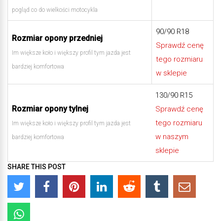
pogląd co do wielkości motocykla
90/90 R18
Rozmiar opony przedniej
Sprawdź cenę
Im większe koło i większy profil tym jazda jest
tego rozmiaru
bardziej komfortowa
w sklepie
130/90 R15
Rozmiar opony tylnej
Sprawdź cenę
tego rozmiaru
Im większe koło i większy profil tym jazda jest
w naszym
bardziej komfortowa
sklepie
SHARE THIS POST