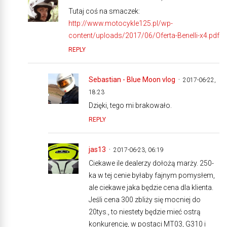
Tutaj coś na smaczek:
http://www.motocykle125.pl/wp-
content/uploads/2017/06/Oferta-Benelli-x4.pdf
REPLY
Sebastian - Blue Moon vlog
2017-06-22,
18:23
Dzięki, tego mi brakowało.
REPLY
jas13
2017-06-23, 06:19
Ciekawe ile dealerzy dołożą marży. 250-
ka w tej cenie byłaby fajnym pomysłem,
ale ciekawe jaka będzie cena dla klienta.
Jeśli cena 300 zbliży się mocniej do
20tys., to niestety będzie mieć ostrą
konkurencję, w postaci MT03, G310 i