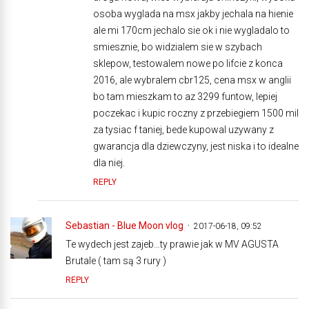
osoba wyglada na msx jakby jechala na hienie
ale mi 170cm jechalo sie ok i nie wygladalo to
smiesznie, bo widzialem sie w szybach
sklepow, testowalem nowe po lifcie z konca
2016, ale wybralem cbr125, cena msx w anglii
bo tam mieszkam to az 3299 funtow, lepiej
poczekac i kupic roczny z przebiegiem 1500 mil
za tysiac f taniej, bede kupowal uzywany z
gwarancja dla dziewczyny, jest niska i to idealne
dla niej.
REPLY
Sebastian - Blue Moon vlog
2017-06-18, 09:52
Te wydech jest zajeb…ty prawie jak w MV AGUSTA
Brutale ( tam są 3 rury )
REPLY