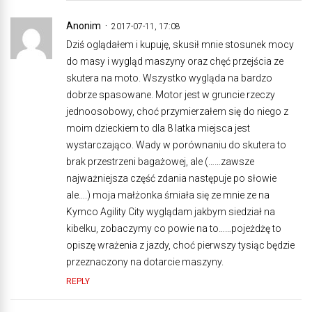
Anonim
2017-07-11, 17:08
Dziś oglądałem i kupuję, skusił mnie stosunek mocy
do masy i wygląd maszyny oraz chęć przejścia ze
skutera na moto. Wszystko wygląda na bardzo
dobrze spasowane. Motor jest w gruncie rzeczy
jednoosobowy, choć przymierzałem się do niego z
moim dzieckiem to dla 8 latka miejsca jest
wystarczająco. Wady w porównaniu do skutera to
brak przestrzeni bagażowej, ale (……zawsze
najważniejsza część zdania następuje po słowie
ale….) moja małżonka śmiała się ze mnie ze na
Kymco Agility City wyglądam jakbym siedział na
kibelku, zobaczymy co powie na to……pojeżdżę to
opiszę wrażenia z jazdy, choć pierwszy tysiąc będzie
przeznaczony na dotarcie maszyny.
REPLY