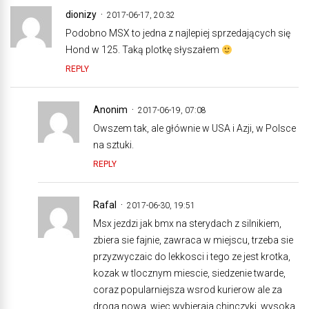
dionizy
2017-06-17, 20:32
Podobno MSX to jedna z najlepiej sprzedających się
Hond w 125. Taką plotkę słyszałem
REPLY
Anonim
2017-06-19, 07:08
Owszem tak, ale głównie w USA i Azji, w Polsce
na sztuki.
REPLY
Rafal
2017-06-30, 19:51
Msx jezdzi jak bmx na sterydach z silnikiem,
zbiera sie fajnie, zawraca w miejscu, trzeba sie
przyzwyczaic do lekkosci i tego ze jest krotka,
kozak w tlocznym miescie, siedzenie twarde,
coraz popularniejsza wsrod kurierow ale za
droga nowa, wiec wybieraja chinczyki, wysoka