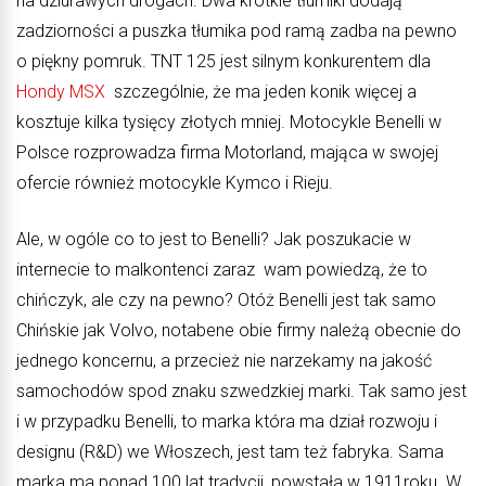
na dziurawych drogach. Dwa krótkie tłumiki dodają
zadziorności a puszka tłumika pod ramą zadba na pewno
o piękny pomruk. TNT 125 jest silnym konkurentem dla
Hondy MSX
szczególnie, że ma jeden konik więcej a
kosztuje kilka tysięcy złotych mniej. Motocykle Benelli w
Polsce rozprowadza firma Motorland, mająca w swojej
ofercie również motocykle Kymco i Rieju.
Ale, w ogóle co to jest to Benelli? Jak poszukacie w
internecie to malkontenci zaraz wam powiedzą, że to
chińczyk, ale czy na pewno? Otóż Benelli jest tak samo
Chińskie jak Volvo, notabene obie firmy należą obecnie do
jednego koncernu, a przecież nie narzekamy na jakość
samochodów spod znaku szwedzkiej marki. Tak samo jest
i w przypadku Benelli, to marka która ma dział rozwoju i
designu (R&D) we Włoszech, jest tam też fabryka. Sama
marka ma ponad 100 lat tradycji, powstała w 1911roku. W