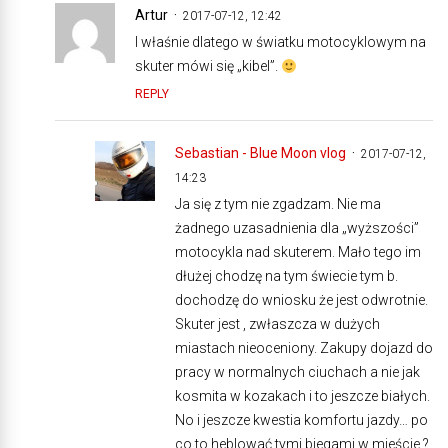
Artur
2017-07-12, 12:42
I właśnie dlatego w światku motocyklowym na
skuter mówi się „kibel”.
REPLY
Sebastian - Blue Moon vlog
2017-07-12,
14:23
Ja się z tym nie zgadzam. Nie ma
żadnego uzasadnienia dla „wyższości”
motocykla nad skuterem. Mało tego im
dłużej chodzę na tym świecie tym b.
dochodzę do wniosku że jest odwrotnie.
Skuter jest , zwłaszcza w dużych
miastach nieoceniony. Zakupy dojazd do
pracy w normalnych ciuchach a nie jak
kosmita w kozakach i to jeszcze białych.
No i jeszcze kwestia komfortu jazdy… po
co to heblować tymi biegami w mieście ?