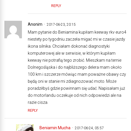
REPLY
Anonim
2017-06-23, 20:15
Mam pytanie do Beniamina kupiłam keeway rkv euro4
niestety po tygodniu zaczeła migać mi w czasie jazdy
ikona silnika. Chciałam dokonać diagnostyki
komputerowej ale w serwisie, w którym kupiłam
keeway nie potrafią tego zrobić. Mieszkam na ternie
Dolnegośląska i do najbliższego delera mam około
100 km i szczerze mówiąc mam poważne obawy czy
będą oni w stanie mi zdiagnozować moto. Może
poradziłbyś gdzie powinnam się udać. Napisałam już
do motorlandu oczekuje od nich odpowiedzi ale na
razie cisza.
REPLY
Beniamin Mucha
2017-06-24, 05:57