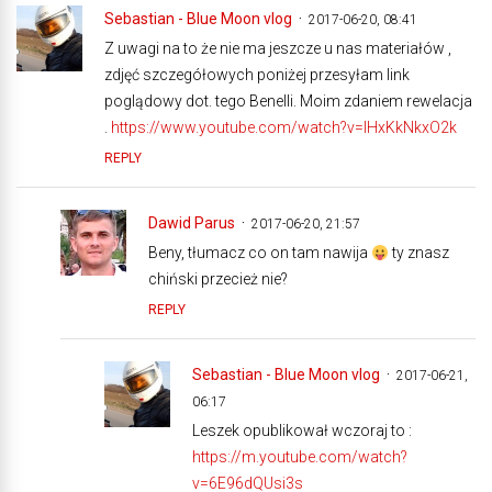
Sebastian - Blue Moon vlog
2017-06-20, 08:41
Z uwagi na to że nie ma jeszcze u nas materiałów ,
zdjęć szczegółowych poniżej przesyłam link
poglądowy dot. tego Benelli. Moim zdaniem rewelacja
.
https://www.youtube.com/watch?v=lHxKkNkxO2k
REPLY
Dawid Parus
2017-06-20, 21:57
Beny, tłumacz co on tam nawija
ty znasz
chiński przecież nie?
REPLY
Sebastian - Blue Moon vlog
2017-06-21,
06:17
Leszek opublikował wczoraj to :
https://m.youtube.com/watch?
v=6E96dQUsi3s