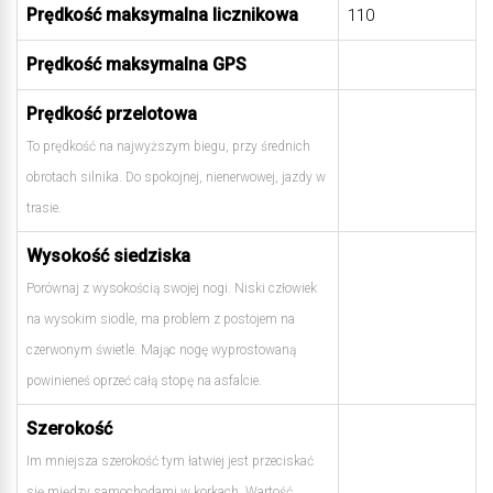
Prędkość maksymalna licznikowa
110
Prędkość maksymalna GPS
Prędkość przelotowa
To prędkość na najwyższym biegu, przy średnich
obrotach silnika. Do spokojnej, nienerwowej, jazdy w
trasie.
Wysokość siedziska
Porównaj z wysokością swojej nogi. Niski człowiek
na wysokim siodle, ma problem z postojem na
czerwonym świetle. Mając nogę wyprostowaną
powinieneś oprzeć całą stopę na asfalcie.
Szerokość
Im mniejsza szerokość tym łatwiej jest przeciskać
się między samochodami w korkach. Wartość