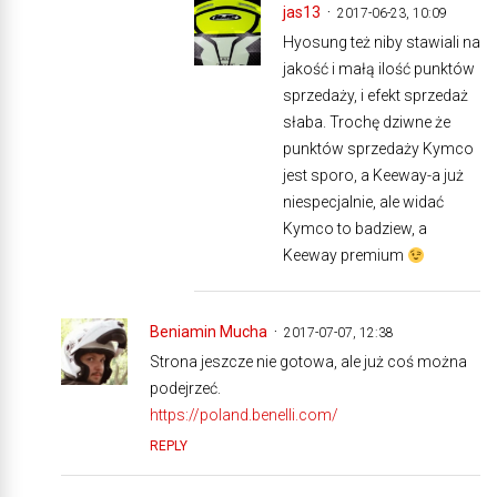
jas13
2017-06-23, 10:09
Hyosung też niby stawiali na
jakość i małą ilość punktów
sprzedaży, i efekt sprzedaż
słaba. Trochę dziwne że
punktów sprzedaży Kymco
jest sporo, a Keeway-a już
niespecjalnie, ale widać
Kymco to badziew, a
Keeway premium
Beniamin Mucha
2017-07-07, 12:38
Strona jeszcze nie gotowa, ale już coś można
podejrzeć.
https://poland.benelli.com/
REPLY