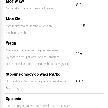
Moc w kW
8.2
Moc maksymalna liczona w kilowatach
Moc KM
11.15
Moc maksymalna liczona w koniach
mechanicznych
Waga
Masa własna pojazdu, z jego normalnym
116
wyposażeniem, paliwem, olejami, smarami i
cieczami w ilościach nominalnych, bez kierującego
Stosunek mocy do wagi kW/kg
0.071
Liczba kilowatów przypadająca na jeden klilogram.
Czytaj więcej ...
Spalanie
Średnie zużycie paliwa, podane w litrach na 100 km