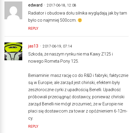
edward
2017-06-18, 12:08
Radiator i obudowa dołu silnika wyglądają jak by tam
było co najmniej 500ccm.
REPLY
jas13
2017-06-19, 07:14
Szkoda, że naszym rynku nie ma Kawy Z125 i
nowego Rometa Pony 125.
Beniaminie: masz rację co do R&D i fabryki, faktycznie
są w Europie, ale zarząd jest chiński, efektem były
zeszłoroczne cyrki z upadłością Benelli. Upadłość
próbowali przeciągnąć dostawcy, ponieważ chiński
zarząd Benelli nie mógł zrozumieć, że w Europie nie
płaci się dostawcom za towar z opóźnieniem 6-12m-
cy.
REPLY