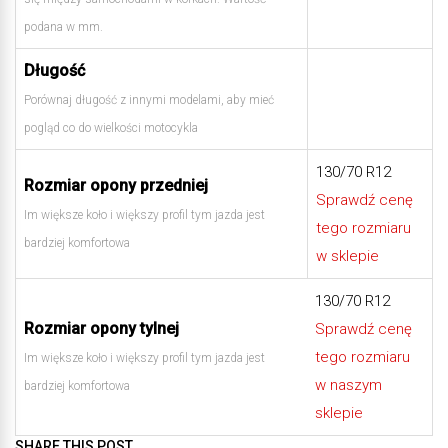
podana w mm.
Długość
Porównaj długość z innymi modelami, aby mieć
pogląd co do wielkości motocykla
130/70 R12
Rozmiar opony przedniej
Sprawdź cenę
Im większe koło i większy profil tym jazda jest
tego rozmiaru
bardziej komfortowa
w sklepie
130/70 R12
Rozmiar opony tylnej
Sprawdź cenę
tego rozmiaru
Im większe koło i większy profil tym jazda jest
w naszym
bardziej komfortowa
sklepie
SHARE THIS POST