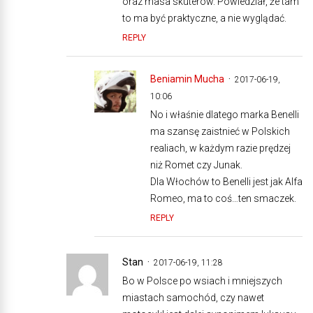
oraz masa skuterów. Powiedział, że tam
to ma być praktyczne, a nie wyglądać.
REPLY
Beniamin Mucha
2017-06-19,
10:06
No i właśnie dlatego marka Benelli
ma szansę zaistnieć w Polskich
realiach, w każdym razie prędzej
niż Romet czy Junak.
Dla Włochów to Benelli jest jak Alfa
Romeo, ma to coś…ten smaczek.
REPLY
Stan
2017-06-19, 11:28
Bo w Polsce po wsiach i mniejszych
miastach samochód, czy nawet