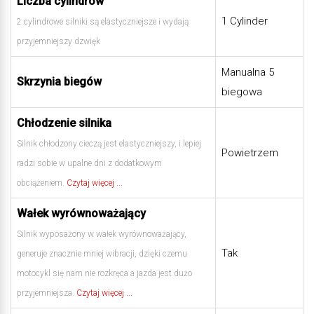
Liczba cylindrów
1 Cylinder
2 cylindrowe silniki są elastyczniejsze i wydają
przyjemniejszy dzwięk
Manualna 5
Skrzynia biegów
biegowa
Chłodzenie silnika
Silnik chłodzony cieczą jest elastyczniejszy, i lepiej
Powietrzem
radzi sobie w upalne dni z dodatkowym
obciążeniem.
Czytaj więcej ...
Wałek wyrównoważający
Silnik wyposażony w wałek wyrównoważający,
Tak
generuje znacznie mniej wibracji, dzięki czemu
motocykl się nam nie rozkręca a jazda jest dużo
przyjemniejsza.
Czytaj więcej ...