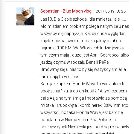
Sebastian - Blue Moon vlog
2017-06-19, 08:23
Jas13. Dla Ciebie szkoda , dla mnie też , ale ……
Moim zdaniem problem polega na tym że u nas
wszyscy się naprężają. Każdy chce wyglądać
zajeb..scie na swoim rumaku jakby miał co
najmniej 100 KM. We Włoszech ludzie jeżdzą
tym czym mają , dużo jest Aprili Scarabeo, albo
jeżdzą czymś w rodzaju Benelli PePe .
Umówmy się u nas to by się wszyscy śmiali a
tam mają to w d..pie.
Sam jak kupiłem Hondę Wave to widziałem te
spojrzenia ” ku..a co on kupił ? ” A tym czasem
cała Azja na tym śmiga i naprawia za pomocą
młotka , śrubokręta i kombinerek. Dziwi mnie to
wszystko , bo taka Honda Wave jest bardziej
popularna w Niemczech niż w Polsce , a
przecież rynek Niemiecki jest bardziej rozwinięty