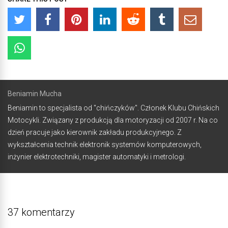
Beniamin Mucha
Beniamin to specjalista od "chińczyków". Członek Klubu Chińskich
Motocykli. Związany z produkcją dla motoryzacji od 2007 r. Na co
dzień pracuje jako kierownik zakładu produkcyjnego. Z
wykształcenia technik elektronik systemów komputerowych,
inżynier elektrotechniki, magister automatyki i metrologi.
37 komentarzy