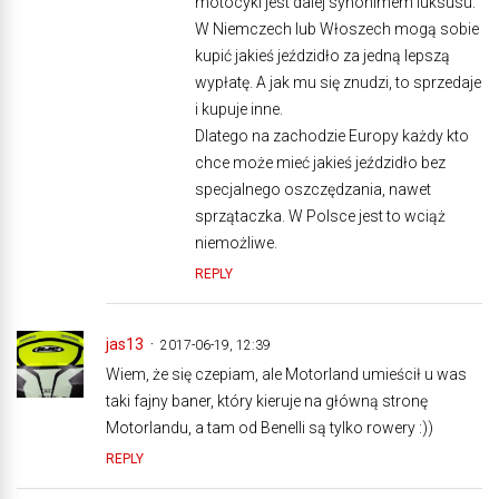
motocykl jest dalej synonimem luksusu.
W Niemczech lub Włoszech mogą sobie
kupić jakieś jeździdło za jedną lepszą
wypłatę. A jak mu się znudzi, to sprzedaje
i kupuje inne.
Dlatego na zachodzie Europy każdy kto
chce może mieć jakieś jeździdło bez
specjalnego oszczędzania, nawet
sprzątaczka. W Polsce jest to wciąż
niemożliwe.
REPLY
jas13
2017-06-19, 12:39
Wiem, że się czepiam, ale Motorland umieścił u was
taki fajny baner, który kieruje na główną stronę
Motorlandu, a tam od Benelli są tylko rowery :))
REPLY