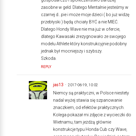
gospodarczo i społeczeństwo bardziej
zasobne w geld. Dlatego Mentalnie jesteśmy w
czarnej d…pie i może moje dzieci ( bo już widzę
przebłyski ) będą chciały BYĆ a nie MIEĆ.
Dlatego Hondy Wave nie ma już w ofercie,
dlatego Kawasaki zrezygnowało ze swojego
modelu Athlete który konstrukcyjnie podobny
jednak był mocniejszy i szybszy.
Szkoda.
REPLY
jas13
2017-06-19, 10:02
Niemcy są praktyczni, w Polsce niestety
nadal wyżej stawia się szpanowanie
znaczkiem, od efektów praktycznych.
Kolega pokazał mi zdjęcie z wycieczki do
Wietnamu, tam jeżdżą głównie
konstrukcje typu Honda Cub czy Wave,