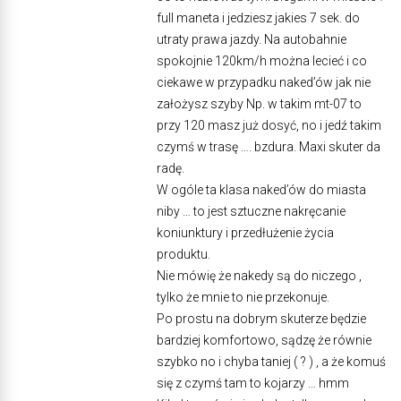
full maneta i jedziesz jakies 7 sek. do
utraty prawa jazdy. Na autobahnie
spokojnie 120km/h można lecieć i co
ciekawe w przypadku naked’ów jak nie
założysz szyby Np. w takim mt-07 to
przy 120 masz już dosyć, no i jedź takim
czymś w trasę …. bzdura. Maxi skuter da
radę.
W ogóle ta klasa naked’ów do miasta
niby … to jest sztuczne nakręcanie
koniunktury i przedłużenie życia
produktu.
Nie mówię że nakedy są do niczego ,
tylko że mnie to nie przekonuje.
Po prostu na dobrym skuterze będzie
bardziej komfortowo, sądzę że równie
szybko no i chyba taniej ( ? ) , a że komuś
się z czymś tam to kojarzy … hmm