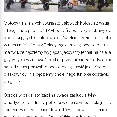
Motocykl na małych dwunasto calowych kółkach z wagą
116kg i mocą ponad 11KM, potrafi dostarczyć zabawy dla
początkujących stunterów, ale i świetnie będzie radził sobie
w ruchu miejskim. My Polacy będziemy się pewnie od razu
martwili, że będziemy wyglądać jakbyśmy jechali na psie, a
gdyby tylko wyluzować trochę i przestać się zamartwiać co
sąsiad o nas pomyśli to będziemy się bawić jak dzieci w
piaskownicy i nie będziemy chcieli tego fun-bike odstawić
do garażu.
Oprócz włoskiej stylizacji na uwagę zasługuje tylny
amortyzator centralny, pełne oświetlenie w technologii LED
i przedni widelec up-side down który na pewno docenicie