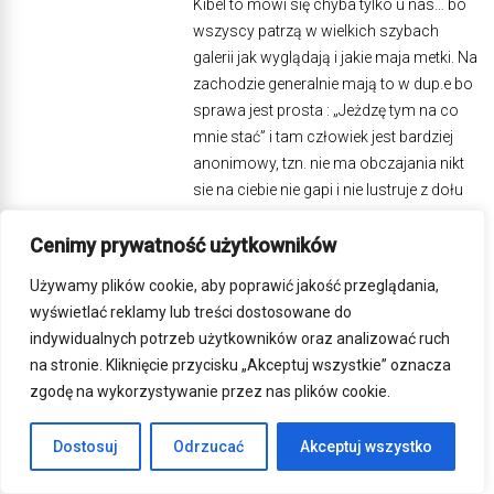
Kibel to mówi się chyba tylko u nas… bo
wszyscy patrzą w wielkich szybach
galerii jak wyglądają i jakie maja metki. Na
zachodzie generalnie mają to w dup.e bo
sprawa jest prosta : „Jeżdzę tym na co
mnie stać” i tam człowiek jest bardziej
anonimowy, tzn. nie ma obczajania nikt
sie na ciebie nie gapi i nie lustruje z dołu
do góry. Więc to czym przyjechał i jak
Cenimy prywatność użytkowników
wygląda to nie ma znaczenia, ważne że
w jest i można się z nim napić piwa,
Używamy plików cookie, aby poprawić jakość przeglądania,
winka i coś zjeść pogadać.
wyświetlać reklamy lub treści dostosowane do
REPLY
indywidualnych potrzeb użytkowników oraz analizować ruch
na stronie. Kliknięcie przycisku „Akceptuj wszystkie” oznacza
zgodę na wykorzystywanie przez nas plików cookie.
jas13
2017-07-12, 16:09
Nakedem możesz jechać szybciej,
Dostosuj
Odrzucać
Akceptuj wszystko
tylko się trzeba bardziej do baku
przytulić. Jedni lubią cvt inni