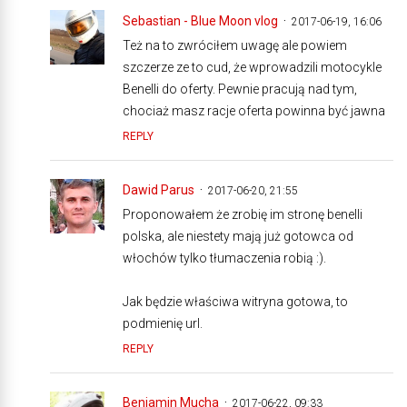
Sebastian - Blue Moon vlog
2017-06-19, 16:06
Też na to zwróciłem uwagę ale powiem
szczerze ze to cud, że wprowadzili motocykle
Benelli do oferty. Pewnie pracują nad tym,
chociaż masz racje oferta powinna być jawna
REPLY
Dawid Parus
2017-06-20, 21:55
Proponowałem że zrobię im stronę benelli
polska, ale niestety mają już gotowca od
włochów tylko tłumaczenia robią :).
Jak będzie właściwa witryna gotowa, to
podmienię url.
REPLY
Beniamin Mucha
2017-06-22, 09:33