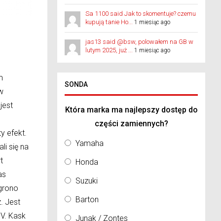
Sa 1100 said Jak to skomentuje? czemu
kupują tanie Ho...
1 miesiąc ago
jas13 said @bsw, polowałem na GB w
lutym 2025, już ...
1 miesiąc ago
m
SONDA
w
jest
Która marka ma najlepszy dostęp do
części zamiennych?
y efekt.
Yamaha
li się na
t
Honda
as
Suzuki
grono
Barton
. Jest
UV. Kask
Junak / Zontes