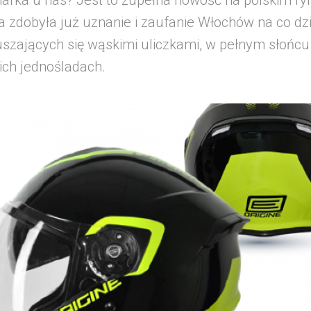
arka u nas? Jest to zupełna nowość na polskim ry
a zdobyła już uznanie i zaufanie Włochów na co dz
uszających się wąskimi uliczkami, w pełnym słońcu
ich jednośladach.