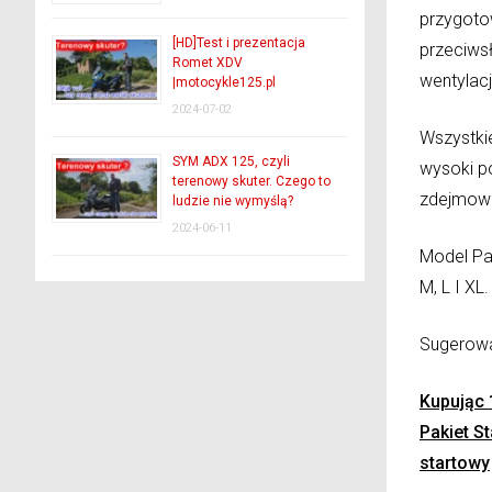
przygotow
[HD]Test i prezentacja
przeciws
Romet XDV
wentylac
|motocykle125.pl
2024-07-02
Wszystki
SYM ADX 125, czyli
wysoki p
terenowy skuter. Czego to
zdejmowa
ludzie nie wymyślą?
2024-06-11
Model Pal
M, L I XL.
Sugerow
Kupując 
Pakiet S
startowy