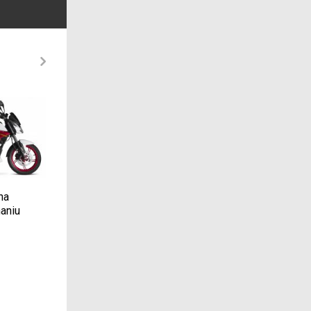
na
Jakie są konsekwencje
Motocykle Voge: poz
aniu
jazdy z brudnym filtrem
je z bliska podczas
powietrza?
jazdy testowej
2024-08-29
2022-06-26