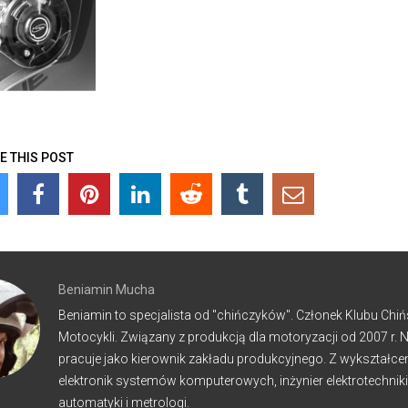
E THIS POST
Beniamin Mucha
Beniamin to specjalista od "chińczyków". Członek Klubu Chiń
Motocykli. Związany z produkcją dla motoryzacji od 2007 r. 
pracuje jako kierownik zakładu produkcyjnego. Z wykształcen
elektronik systemów komputerowych, inżynier elektrotechniki
automatyki i metrologi.