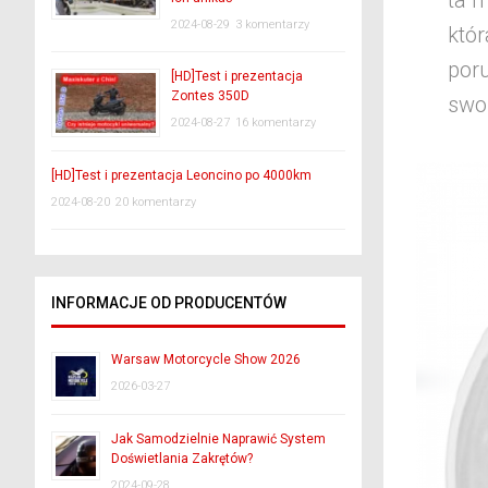
ta m
2024-08-29
3 komentarzy
któr
por
[HD]Test i prezentacja
Zontes 350D
swo
2024-08-27
16 komentarzy
[HD]Test i prezentacja Leoncino po 4000km
2024-08-20
20 komentarzy
INFORMACJE OD PRODUCENTÓW
Warsaw Motorcycle Show 2026
2026-03-27
Jak Samodzielnie Naprawić System
Doświetlania Zakrętów?
2024-09-28