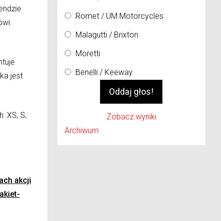
endzie
Romet / UM Motorcycles
owi
Malagutti / Brixton
Moretti
tuje
Benelli / Keeway
ka jest
: XS, S,
Zobacz wyniki
Archiwum
ach akcji
akiet-