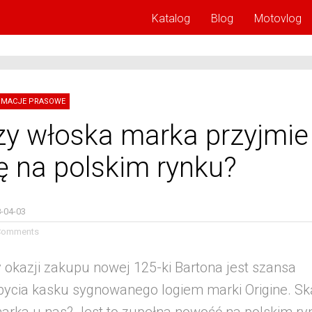
Katalog
Blog
Motovlog
RMACJE PRASOWE
zy włoska marka przyjmie
ę na polskim rynku?
-04-03
Comments
 okazji zakupu nowej 125-ki Bartona jest szansa
bycia kasku sygnowanego logiem marki Origine. Sk