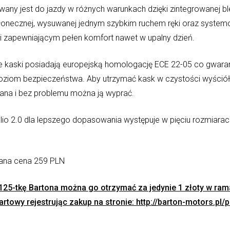
any jest do jazdy w różnych warunkach dzięki zintegrowanej bl
łonecznej, wysuwanej jednym szybkim ruchem ręki oraz system
ji zapewniającym pełen komfort nawet w upalny dzień.
e kaski posiadają europejską homologację ECE 22-05 co gwaran
oziom bezpieczeństwa. Aby utrzymać kask w czystości wyściół
na i bez problemu można ją wyprać.
io 2.0 dla lepszego dopasowania występuje w pięciu rozmiarach
ana cena 259 PLN
125-tkę Bartona można go otrzymać za jedynie 1 złoty w ram
tartowy rejestrując zakup na stronie:
http://barton-motors.pl/p