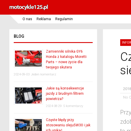
O nas
Reklama
Regulamin
BLOG
INFO
Zamienniki silnika GY6
C
Honda z katalogu Moretti
Parts – nowe życie dla
si
twojego skutera
2024-09-03
Jeden komentarz
Jakie są konsekwencje
2018
jazdy z brudnym filtrem
No 
powietrza?
2024-08-29
5 komentarzy
Przy
Częste błędy przy
zdo
stosowaniu oleju5W30 i jak
ich unikać