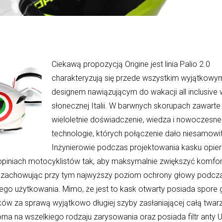
Ciekawą propozycją Origine jest linia Palio 2.0
charakteryzują się przede wszystkim wyjątkowy
designem nawiązującym do wakacji all inclusive 
słonecznej Italii. W barwnych skorupach zawarte 
wieloletnie doświadczenie, wiedza i nowoczesne
technologie, których połączenie dało niesamowit
Inżynierowie podczas projektowania kasku opiera
 opiniach motocyklistów tak, aby maksymalnie zwiększyć komfor
 zachowując przy tym najwyższy poziom ochrony głowy podcz
ego użytkowania. Mimo, że jest to kask otwarty posiada spore 
ów za sprawą wyjątkowo długiej szyby zasłaniającej całą twarz
na na wszelkiego rodzaju zarysowania oraz posiada filtr anty 