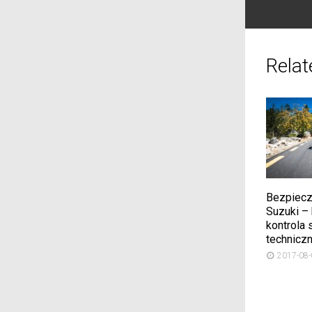
Relat
Bezpiecz
Suzuki –
kontrola 
technicz
2017-08-