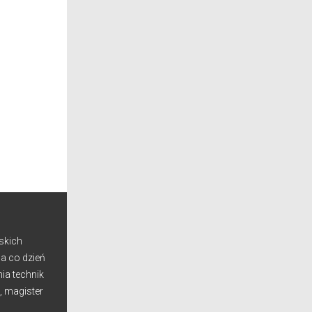
skich
Na co dzień
ia technik
, magister