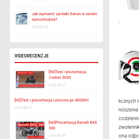
Jak wymienić żarówki Xenon w swoim
samochodzie?
˙
2024-09-28
VIDEORECENZJE
[HD]Test i prezentacja
Zontes 350D
2024-08-27
[HD]Test i prezentacja Leoncino po 4000km
licznych
2024-08-20
noszenia
codzienn
[HD]Prezentacja Benelli BKX
zwolennik
300
ona odpor
2024-08-06