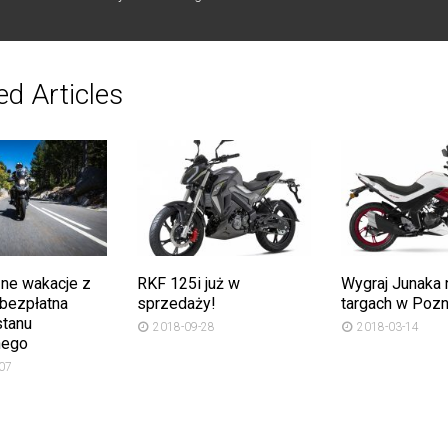
ed Articles
ne wakacje z
RKF 125i już w
Wygraj Junaka 
 bezpłatna
sprzedaży!
targach w Pozn
stanu
2018-09-28
2018-03-14
nego
07