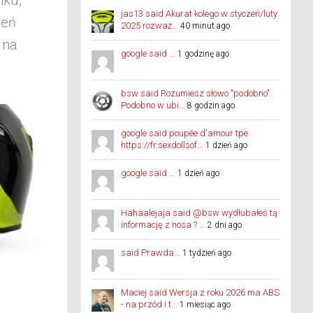
nku,
jas13 said Akurat kolego w styczeń/luty
ień
2025 rozważ...
40 minut ago
 na
google said ...
1 godzinę ago
bsw said Rozumiesz słowo "podobno".
Podobno w ubi...
8 godzin ago
google said poupée d'amour tpe
https://fr.sexdollsof...
1 dzień ago
google said ...
1 dzień ago
Hahaalejaja said @bsw wydłubałeś tą
informację z nosa ? ...
2 dni ago
said Prawda...
1 tydzień ago
Maciej said Wersja z roku 2026 ma ABS
- na przód i t...
1 miesiąc ago