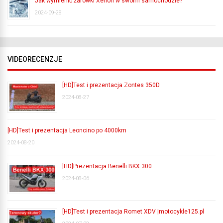
Jak wymienić żarówki Xenon w swoim samochodzie?
2024-09-28
VIDEORECENZJE
[HD]Test i prezentacja Zontes 350D
2024-08-27
[HD]Test i prezentacja Leoncino po 4000km
2024-08-20
[HD]Prezentacja Benelli BKX 300
2024-08-06
[HD]Test i prezentacja Romet XDV |motocykle125.pl