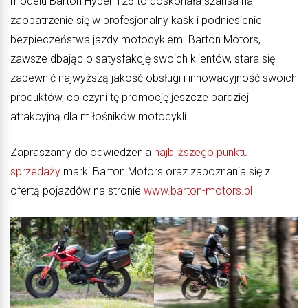
modelu Barton Hyper 125 to doskonała szansa na
zaopatrzenie się w profesjonalny kask i podniesienie
bezpieczeństwa jazdy motocyklem. Barton Motors,
zawsze dbając o satysfakcję swoich klientów, stara się
zapewnić najwyższą jakość obsługi i innowacyjność swoich
produktów, co czyni tę promocję jeszcze bardziej
atrakcyjną dla miłośników motocykli.
Zapraszamy do odwiedzenia
najbliższego punktu
sprzedaży
marki Barton Motors oraz zapoznania się z
ofertą pojazdów na stronie
www.barton-motors.pl