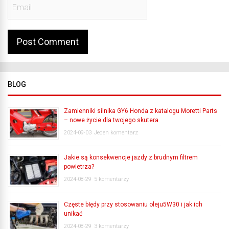
BLOG
Zamienniki silnika GY6 Honda z katalogu Moretti Parts
– nowe życie dla twojego skutera
2024-09-03
Jeden komentarz
Jakie są konsekwencje jazdy z brudnym filtrem
powietrza?
2024-08-29
5 komentarzy
Częste błędy przy stosowaniu oleju5W30 i jak ich
unikać
2024-08-29
3 komentarzy