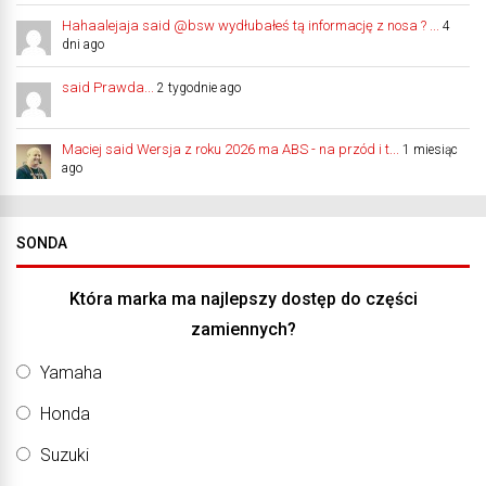
Hahaalejaja said @bsw wydłubałeś tą informację z nosa ? ...
4
dni ago
said Prawda...
2 tygodnie ago
Maciej said Wersja z roku 2026 ma ABS - na przód i t...
1 miesiąc
ago
SONDA
Która marka ma najlepszy dostęp do części
zamiennych?
Yamaha
Honda
Suzuki