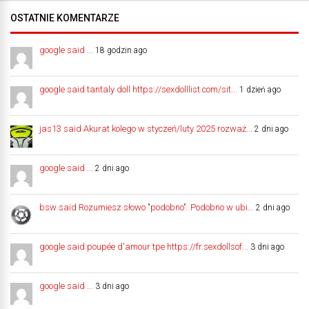
OSTATNIE KOMENTARZE
google said ...
18 godzin ago
google said tantaly doll https://sexdolllist.com/sit...
1 dzień ago
jas13 said Akurat kolego w styczeń/luty 2025 rozważ...
2 dni ago
google said ...
2 dni ago
bsw said Rozumiesz słowo "podobno". Podobno w ubi...
2 dni ago
google said poupée d'amour tpe https://fr.sexdollsof...
3 dni ago
google said ...
3 dni ago