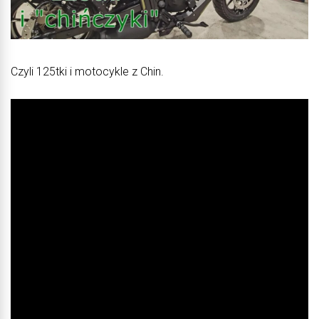
Czyli 125tki i motocykle z Chin.