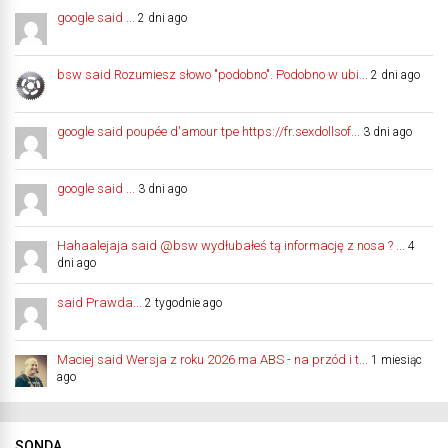
google said ...
2 dni ago
bsw said Rozumiesz słowo "podobno". Podobno w ubi...
2 dni ago
google said poupée d'amour tpe https://fr.sexdollsof...
3 dni ago
google said ...
3 dni ago
Hahaalejaja said @bsw wydłubałeś tą informację z nosa ? ...
4
dni ago
said Prawda...
2 tygodnie ago
Maciej said Wersja z roku 2026 ma ABS - na przód i t...
1 miesiąc
ago
SONDA