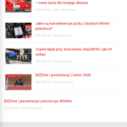
– nowe życie dla twojego skutera
2024-09-03
Jeden komentarz
Jakie są konsekwencje jazdy z brudnym filtrem
powietrza?
2024-08-29
5 komentarzy
Częste błędy przy stosowaniu oleju5W30 i jak ich
unikać
2024-08-29
3 komentarzy
[HD]Test i prezentacja Zontes 350D
2024-08-27
16 komentarzy
[HD]Test i prezentacja Leoncino po 4000km
2024-08-20
20 komentarzy