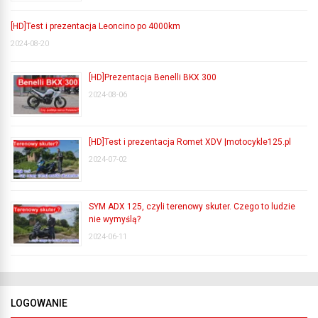
[HD]Test i prezentacja Leoncino po 4000km
2024-08-20
[HD]Prezentacja Benelli BKX 300
2024-08-06
[HD]Test i prezentacja Romet XDV |motocykle125.pl
2024-07-02
SYM ADX 125, czyli terenowy skuter. Czego to ludzie
nie wymyślą?
2024-06-11
LOGOWANIE