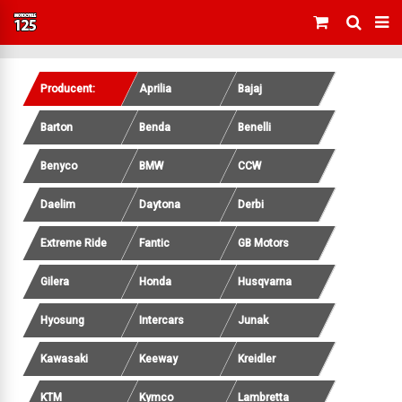
Producent:
Aprilia
Bajaj
Barton
Benda
Benelli
Benyco
BMW
CCW
Daelim
Daytona
Derbi
Extreme Ride
Fantic
GB Motors
Gilera
Honda
Husqvarna
Hyosung
Intercars
Junak
Kawasaki
Keeway
Kreidler
KTM
Kymco
Lambretta