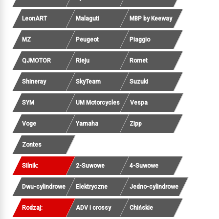
LeonART
Malaguti
MBP by Keeway
MZ
Peugeot
Piaggio
QJMOTOR
Rieju
Romet
Shineray
SkyTeam
Suzuki
SYM
UM Motorcycles
Vespa
Voge
Yamaha
Zipp
Zontes
Silnik:
2-Suwowe
4-Suwowe
Dwu-cylindrowe
Elektryczne
Jedno-cylindrowe
Rodzaj:
ADV i crossy
Chińskie