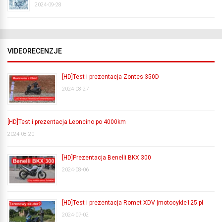
2024-09-28
VIDEORECENZJE
[HD]Test i prezentacja Zontes 350D
2024-08-27
[HD]Test i prezentacja Leoncino po 4000km
2024-08-20
[HD]Prezentacja Benelli BKX 300
2024-08-06
[HD]Test i prezentacja Romet XDV |motocykle125.pl
2024-07-02