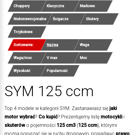
Choppery
Klasyczne
Markowe
Niekonwencjonalne
Ścigacze
Skutery
Trzykołowe
Sortowanie:
Nazwa
Waga
Waga/moc
V max
Moc
Wysokość
Popularność
SYM 125 ccm
Top 4 modele w kategorii SYM. Zastanawiasz się
jaki
motor wybrać
?
Co kupić
? Prezentujemy listę
motocykli
i
skuterów
o pojemności
125 cm3
(
125 ccm
), którymi
można poruszać się w ruchu drogowym, posiadając
prawo