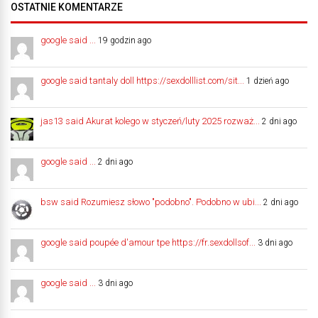
OSTATNIE KOMENTARZE
google said ...
19 godzin ago
google said tantaly doll https://sexdolllist.com/sit...
1 dzień ago
jas13 said Akurat kolego w styczeń/luty 2025 rozważ...
2 dni ago
google said ...
2 dni ago
bsw said Rozumiesz słowo "podobno". Podobno w ubi...
2 dni ago
google said poupée d'amour tpe https://fr.sexdollsof...
3 dni ago
google said ...
3 dni ago