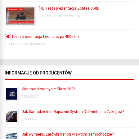
[HD]Test i prezentacja Zontes 350D
2024-08-27
16 komentarzy
[HD]Test i prezentacja Leoncino po 4000km
2024-08-20
20 komentarzy
INFORMACJE OD PRODUCENTÓW
Warsaw Motorcycle Show 2026
2026-03-27
Jak Samodzielnie Naprawić System Doświetlania Zakrętów?
2024-09-28
Jak wymienić żarówki Xenon w swoim samochodzie?