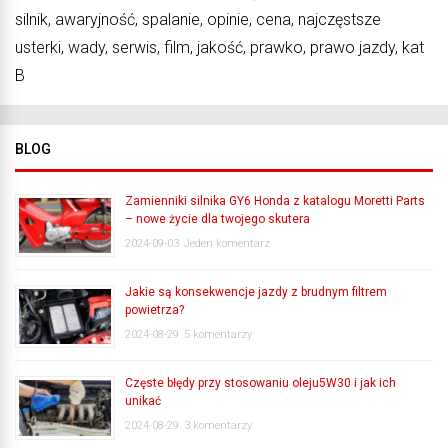
silnik, awaryjność, spalanie, opinie, cena, najczęstsze
usterki, wady, serwis, film, jakość, prawko, prawo jazdy, kat
B
BLOG
Zamienniki silnika GY6 Honda z katalogu Moretti Parts
– nowe życie dla twojego skutera
2024-09-03
Jeden komentarz
Jakie są konsekwencje jazdy z brudnym filtrem
powietrza?
2024-08-29
5 komentarzy
Częste błędy przy stosowaniu oleju5W30 i jak ich
unikać
2024-08-29
3 komentarzy