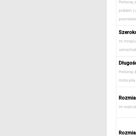
Porównaj z
problem z
powinieneś
Szerok
Im mniejsz
samochoda
Długoś
Porównaj d
motocykla
Rozmiar
Im większe
Rozmiar