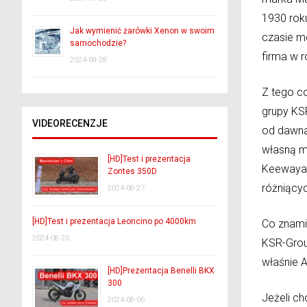
1930 roku
Jak wymienić żarówki Xenon w swoim
czasie m
samochodzie?
firma w r
2024-09-28
Z tego co
grupy KSR
VIDEORECENZJE
od dawna
własną ma
[HD]Test i prezentacja
Keewaya 
Zontes 350D
różniącyc
2024-08-27
[HD]Test i prezentacja Leoncino po 4000km
Co znami
2024-08-20
KSR-Grou
właśnie A
[HD]Prezentacja Benelli BKX
300
Jeżeli ch
2024-08-06