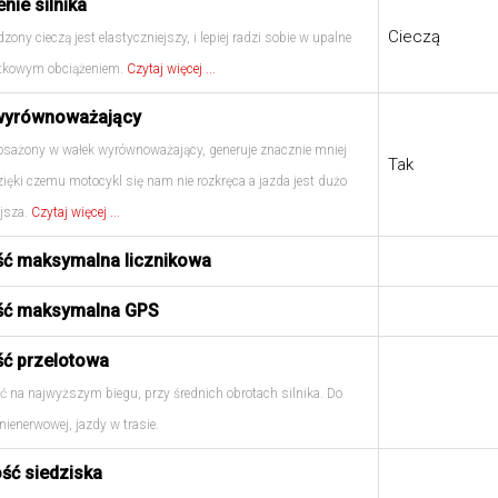
nie silnika
Cieczą
dzony cieczą jest elastyczniejszy, i lepiej radzi sobie w upalne
atkowym obciążeniem.
Czytaj więcej ...
wyrównoważający
osażony w wałek wyrównoważający, generuje znacznie mniej
Tak
dzięki czemu motocykl się nam nie rozkręca a jazda jest dużo
jsza.
Czytaj więcej ...
ść maksymalna licznikowa
ść maksymalna GPS
ść przelotowa
ć na najwyższym biegu, przy średnich obrotach silnika. Do
nienerwowej, jazdy w trasie.
ść siedziska