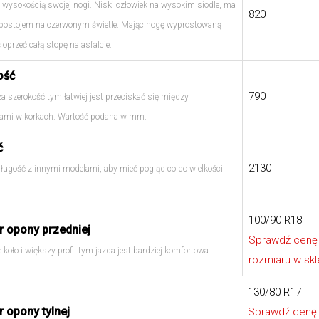
 wysokością swojej nogi. Niski człowiek na wysokim siodle, ma
820
 postojem na czerwonym świetle. Mając nogę wyprostowaną
 oprzeć całą stopę na asfalcie.
ość
790
a szerokość tym łatwiej jest przeciskać się między
mi w korkach. Wartość podana w mm.
ć
2130
ługość z innymi modelami, aby mieć pogląd co do wielkości
100/90 R18
 opony przedniej
Sprawdź cenę
 koło i większy profil tym jazda jest bardziej komfortowa
rozmiaru w skl
130/80 R17
 opony tylnej
Sprawdź cenę