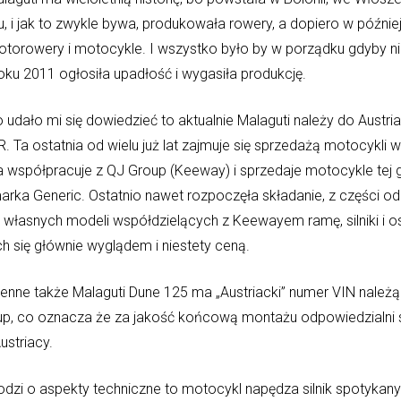
, i jak to zwykle bywa, produkowała rowery, a dopiero w późni
otorowery i motocykle. I wszystko było by w porządku gdyby ni
oku 2011 ogłosiła upadłość i wygasiła produkcję.
 udało mi się dowiedzieć to aktualnie Malaguti należy do Austria
. Ta ostatnia od wielu już lat zajmuje się sprzedażą motocykli w
 współpracuje z QJ Group (Keeway) i sprzedaje motocykle tej 
rka Generic. Ostatnio nawet rozpoczęła składanie, z części od
własnych modeli współdzielących z Keewayem ramę, silniki i os
h się głównie wyglądem i niestety ceną.
enne także Malaguti Dune 125 ma „Austriacki” numer VIN należ
p, co oznacza że za jakość końcową montażu odpowiedzialni 
ustriacy.
odzi o aspekty techniczne to motocykl napędza silnik spotykany