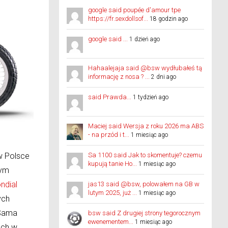
google said poupée d'amour tpe
https://fr.sexdollsof...
18 godzin ago
google said ...
1 dzień ago
Hahaalejaja said @bsw wydłubałeś tą
informację z nosa ? ...
2 dni ago
said Prawda...
1 tydzień ago
Maciej said Wersja z roku 2026 ma ABS
- na przód i t...
1 miesiąc ago
w Polsce
Sa 1100 said Jak to skomentuje? czemu
kupują tanie Ho...
1 miesiąc ago
nym
ndial
jas13 said @bsw, polowałem na GB w
lutym 2025, już ...
1 miesiąc ago
ych
 Sama
bsw said Z drugiej strony tegorocznym
ewenementem...
1 miesiąc ago
ech w