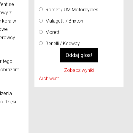
Venture
Romet / UM Motorcycles
cowy z
 koła w
Malagutti / Brixton
towe
Moretti
ierowcy
Benelli / Keeway
r tego
Wyobrażam
Zobacz wyniki
Archiwum
dzenia
o dzięki