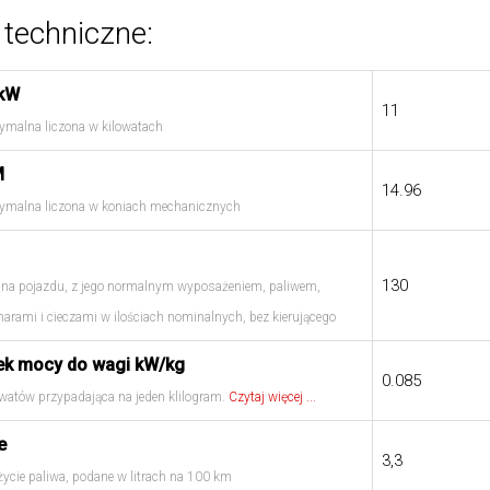
techniczne:
kW
11
malna liczona w kilowatach
M
14.96
malna liczona w koniach mechanicznych
130
na pojazdu, z jego normalnym wyposażeniem, paliwem,
marami i cieczami w ilościach nominalnych, bez kierującego
ek mocy do wagi kW/kg
0.085
owatów przypadająca na jeden klilogram.
Czytaj więcej ...
e
3,3
życie paliwa, podane w litrach na 100 km