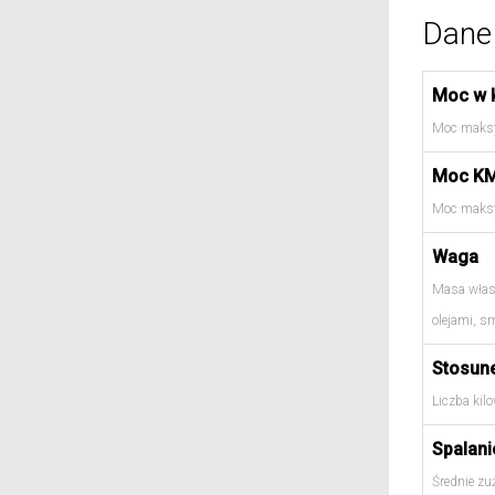
Dane 
Moc w 
Moc maksy
Moc K
Moc maksy
Waga
Masa włas
olejami, s
Stosun
Liczba kil
Spalani
Średnie zu