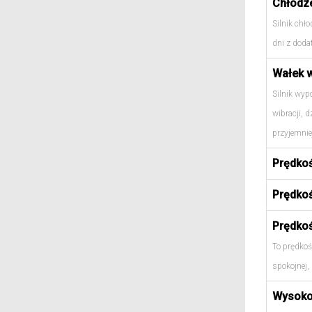
Chłodze
Silnik chło
dni z dod
Wałek 
Silnik wyp
wibracji, 
przyjemnie
Prędko
Prędko
Prędko
To prędkoś
spokojnej, 
Wysoko