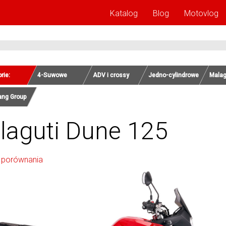
Katalog
Blog
Motovlog
rie:
4-Suwowe
ADV i crossy
Jedno-cylindrowe
Malag
ang Group
laguti Dune 125
 porównania