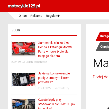
O nas
Reklama
Regulamin
BLOG
Katego
Zamienniki silnika GY6
Qianji
Honda z katalogu Moretti
Parts – nowe życie dla
twojego skutera
Ma
2024-09-03
Jeden komentarz
Jakie są konsekwencje
Dodaj do
jazdy z brudnym filtrem
powietrza?
2024-08-29
5 komentarzy
Częste błędy przy
stosowaniu oleju5W30 i jak
ich unikać