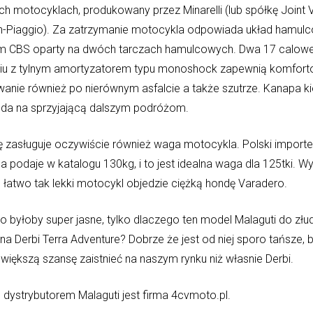
h motocyklach, produkowany przez Minarelli (lub spółkę Joint 
-Piaggio). Za zatrzymanie motocykla odpowiada układ hamul
 CBS oparty na dwóch tarczach hamulcowych. Dwa 17 calowe
iu z tylnym amortyzatorem typu monoshock zapewnią komfor
anie również po nierównym asfalcie a także szutrze. Kanapa k
ąda na sprzyjającą dalszym podróżom.
 zasługuje oczywiście również waga motocykla. Polski importe
 podaje w katalogu 130kg, i to jest idealna waga dla 125tki. 
 łatwo tak lekki motocykl objedzie ciężką hondę Varadero.
o byłoby super jasne, tylko dlaczego ten model Malaguti do złu
a Derbi Terra Adventure? Dobrze że jest od niej sporo tańsze, b
iększą szansę zaistnieć na naszym rynku niż własnie Derbi.
dystrybutorem Malaguti jest firma 4cvmoto.pl.