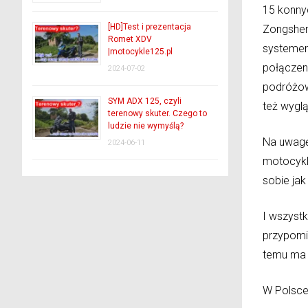
15 konnyc
[HD]Test i prezentacja
Zongshen
Romet XDV
systemem
|motocykle125.pl
połączen
2024-07-02
podróżow
SYM ADX 125, czyli
też wygl
terenowy skuter. Czego to
ludzie nie wymyślą?
Na uwagę
2024-06-11
motocykla
sobie jak
I wszystk
przypomin
temu ma w
W Polsce 