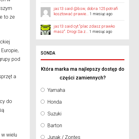
ejszym
jas13 said @bsw, dobra 125 potrafi
kosztować prawie...
1 miesiąc ago
e to że
jas13 said cyt."plac zdasz prawko
masz". Drogi Sa z...
1 miesiąc ago
ckiej
 Europie,
SONDA
grupy pod
Która marka ma najlepszy dostęp do
przęt a
części zamiennych?
Yamaha
ący do
Honda
są
Suzuki
Barton
 w wielu
Junak / Zontes