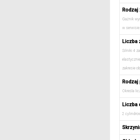
Rodzaj 
Gaźnik wyr
w serwisie
Liczba 
Silniki 4 
elastyczni
zakresie o
Rodzaj 
Określa li
Liczba 
2 cylindro
Skrzyni