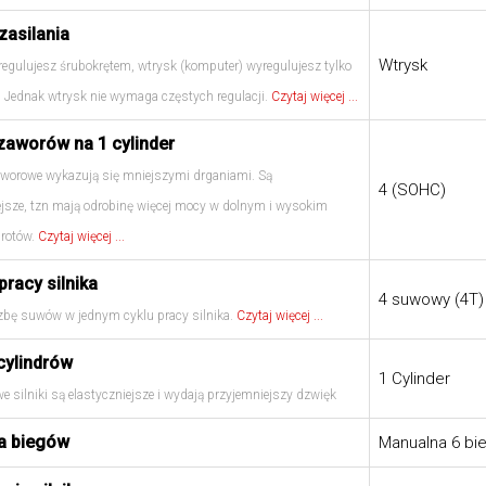
zasilania
Wtrysk
egulujesz śrubokrętem, wtrysk (komputer) wyregulujesz tylko
. Jednak wtrysk nie wymaga częstych regulacji.
Czytaj więcej ...
zaworów na 1 cylinder
zaworowe wykazują się mniejszymi drganiami. Są
4 (SOHC)
ejsze, tzn mają odrobinę więcej mocy w dolnym i wysokim
brotów.
Czytaj więcej ...
pracy silnika
4 suwowy (4T)
czbę suwów w jednym cyklu pracy silnika.
Czytaj więcej ...
cylindrów
1 Cylinder
we silniki są elastyczniejsze i wydają przyjemniejszy dzwięk
a biegów
Manualna 6 bi