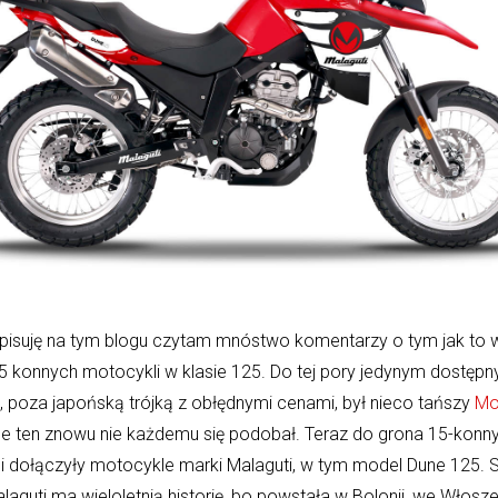
 pisuję na tym blogu czytam mnóstwo komentarzy o tym jak to 
15 konnych motocykli w klasie 125. Do tej pory jedynym dostęp
, poza japońską trójką z obłędnymi cenami, był nieco tańszy
Mo
ale ten znowu nie każdemu się podobał. Teraz do grona 15-konn
i dołączyły motocykle marki Malaguti, w tym model Dune 125.
aguti ma wieloletnią historię, bo powstała w Bolonii, we Włosz