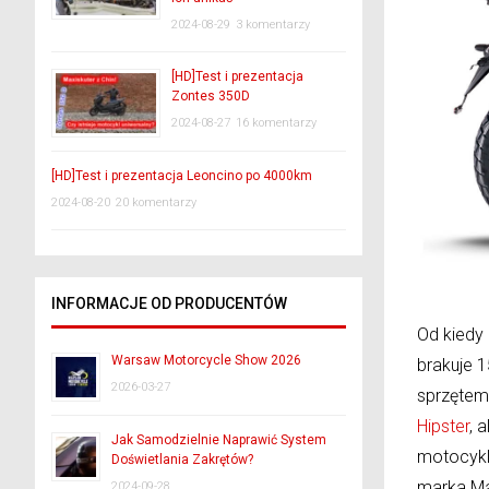
2024-08-29
3 komentarzy
[HD]Test i prezentacja
Zontes 350D
2024-08-27
16 komentarzy
[HD]Test i prezentacja Leoncino po 4000km
2024-08-20
20 komentarzy
INFORMACJE OD PRODUCENTÓW
Od kiedy
Warsaw Motorcycle Show 2026
brakuje 
2026-03-27
sprzętem
Hipster
, 
Jak Samodzielnie Naprawić System
motocykl
Doświetlania Zakrętów?
marka Mal
2024-09-28