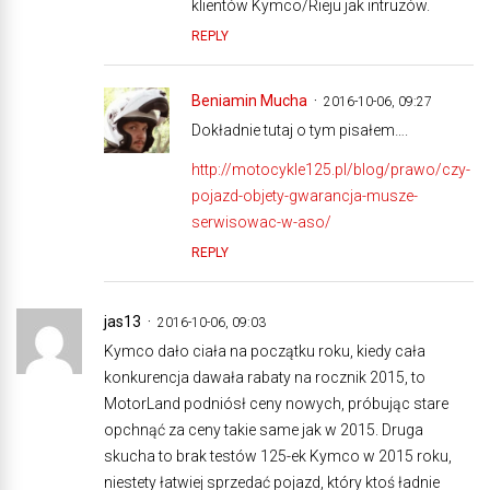
klientów Kymco/Rieju jak intruzów.
REPLY
Beniamin Mucha
2016-10-06, 09:27
Dokładnie tutaj o tym pisałem….
http://motocykle125.pl/blog/prawo/czy-
pojazd-objety-gwarancja-musze-
serwisowac-w-aso/
REPLY
jas13
2016-10-06, 09:03
Kymco dało ciała na początku roku, kiedy cała
konkurencja dawała rabaty na rocznik 2015, to
MotorLand podniósł ceny nowych, próbując stare
opchnąć za ceny takie same jak w 2015. Druga
skucha to brak testów 125-ek Kymco w 2015 roku,
niestety łatwiej sprzedać pojazd, który ktoś ładnie