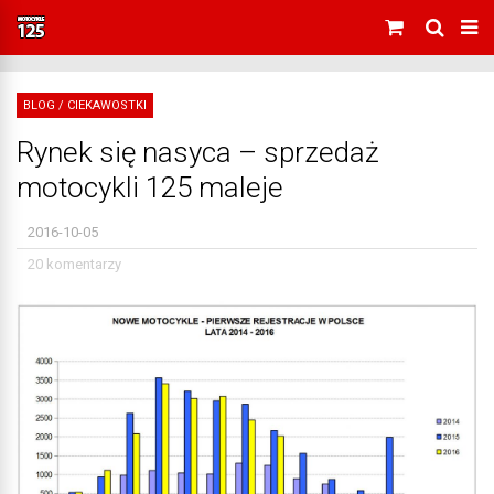
BLOG
/
CIEKAWOSTKI
Rynek się nasyca – sprzedaż
motocykli 125 maleje
2016-10-05
20 komentarzy