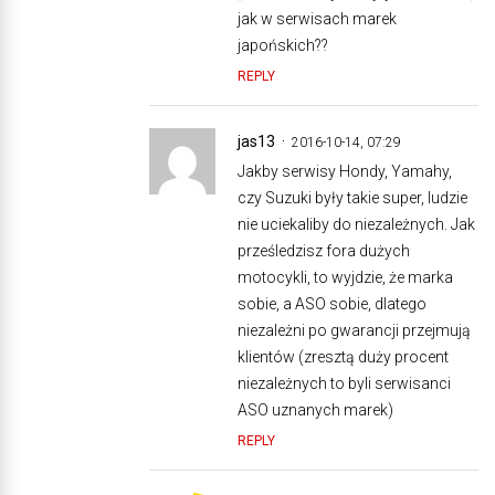
jak w serwisach marek
japońskich??
REPLY
jas13
2016-10-14, 07:29
Jakby serwisy Hondy, Yamahy,
czy Suzuki były takie super, ludzie
nie uciekaliby do niezależnych. Jak
prześledzisz fora dużych
motocykli, to wyjdzie, że marka
sobie, a ASO sobie, dlatego
niezależni po gwarancji przejmują
klientów (zresztą duży procent
niezależnych to byli serwisanci
ASO uznanych marek)
REPLY