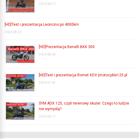
2024-08-27
[HD]Test i prezentacja Leoncino po 4000km
2024-08-20
[HD]Prezentacja Benelli BKX 300
2024-08-06
[HD]Test i prezentacja Romet XDV |motocykle125.pl
2024-07-02
SYM ADX 125, czyli terenowy skuter. Czego to ludzie
nie wymyślą?
2024-06-11