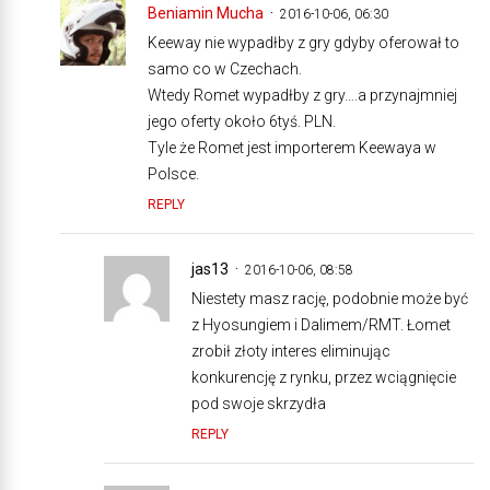
Beniamin Mucha
2016-10-06, 06:30
Keeway nie wypadłby z gry gdyby oferował to
samo co w Czechach.
Wtedy Romet wypadłby z gry….a przynajmniej
jego oferty około 6tyś. PLN.
Tyle że Romet jest importerem Keewaya w
Polsce.
REPLY
jas13
2016-10-06, 08:58
Niestety masz rację, podobnie może być
z Hyosungiem i Dalimem/RMT. Łomet
zrobił złoty interes eliminując
konkurencję z rynku, przez wciągnięcie
pod swoje skrzydła
REPLY