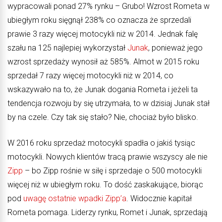
wypracowali ponad 27% rynku – Grubo! Wzrost Rometa w
ubiegłym roku sięgnął 238% co oznacza że sprzedali
prawie 3 razy więcej motocykli niż w 2014. Jednak falę
szału na 125 najlepiej wykorzystał
Junak
, ponieważ jego
wzrost sprzedaży wynosił aż 585%. Almot w 2015 roku
sprzedał 7 razy więcej motocykli niż w 2014, co
wskazywało na to, że Junak dogania Rometa i jeżeli ta
tendencja rozwoju by się utrzymała, to w dzisiaj Junak stał
by na czele. Czy tak się stało? Nie, chociaż było blisko.
W 2016 roku sprzedaż motocykli spadła o jakiś tysiąc
motocykli. Nowych klientów tracą prawie wszyscy ale nie
Zipp
– bo Zipp rośnie w siłę i sprzedaje o 500 motocykli
więcej niż w ubiegłym roku. To dość zaskakujące, biorąc
pod
uwagę ostatnie wpadki Zipp’a
. Widocznie kapitał
Rometa pomaga. Liderzy rynku, Romet i Junak, sprzedają