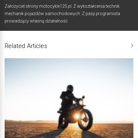
Założyciel strony motocykle125.pl. Z wykształcenia technik
mechanik pojazdów samochodowych. Z pasji programista
prowadzący własną działalność.
Related Articles