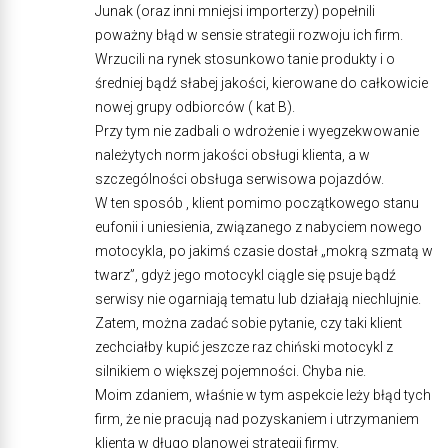
Junak (oraz inni mniejsi importerzy) popełnili
poważny błąd w sensie strategii rozwoju ich firm.
Wrzucili na rynek stosunkowo tanie produkty i o
średniej bądź słabej jakości, kierowane do całkowicie
nowej grupy odbiorców ( kat B).
Przy tym nie zadbali o wdrożenie i wyegzekwowanie
należytych norm jakości obsługi klienta, a w
szczególności obsługa serwisowa pojazdów.
W ten sposób , klient pomimo początkowego stanu
eufonii i uniesienia, związanego z nabyciem nowego
motocykla, po jakimś czasie dostał „mokrą szmatą w
twarz”, gdyż jego motocykl ciągle się psuje bądź
serwisy nie ogarniają tematu lub działają niechlujnie.
Zatem, można zadać sobie pytanie, czy taki klient
zechciałby kupić jeszcze raz chiński motocykl z
silnikiem o większej pojemności. Chyba nie.
Moim zdaniem, właśnie w tym aspekcie leży błąd tych
firm, że nie pracują nad pozyskaniem i utrzymaniem
klienta w długo planowej strategii firmy.