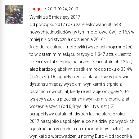
Langer
2017-09-24, 20:17
Wyniki za 8 miesięcy 2017.
Od początku 2017 roku zarejestrowano 30 543
nowych jednośladów (w tym motorowerów), o 16,9%
mniej niż od stycznia do sierpnia 2016r.
A co do rejestracji motocykli (wszelkich pojemności),
to w ostatnim miesiącu przybyło 1 347 sztuk. Jest to
trzeci rezultat sierpnia na przestrzeni ostatnich 12 lat,
ale z bardzo głębokim spadkiem rok do roku o 33,4%
(-676 szt.). Osiągnięty rezultat plasuje się w połowie
dystansu między wysokimi wynikami sierpnia z
ostatnich dwóch lat, kiedy rejestracje osiągały 2,0-2,1
tysięcy sztuk, a przeciętnymi wynikami sierpnia z lat
wcześniejszych (od 0,8 tys. do 1 tys. szt.). Z
perspektywy ostatnich dwóch lat, na starcie roku
2017 nastąpiło uspokojenie, co nie dziwi po wysokich
rejestracjach w grudniu ub.r. (ponad 5 tys. sztuk), co
wynikało z wprowadzeniu normy Euro 4 od rocznika