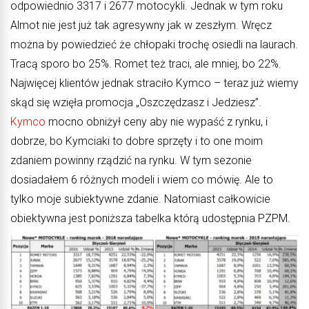
odpowiednio 3317 i 2677 motocykli. Jednak w tym roku
Almot nie jest już tak agresywny jak w zeszłym. Wręcz
można by powiedzieć że chłopaki trochę osiedli na laurach.
Tracą sporo bo 25%. Romet też traci, ale mniej, bo 22%.
Najwięcej klientów jednak straciło Kymco – teraz już wiemy
skąd się wzięła promocja „Oszczędzasz i Jedziesz”.
Kymco
mocno obniżył ceny aby nie wypaść z rynku, i
dobrze, bo Kymciaki to dobre sprzęty i to one moim
zdaniem powinny rządzić na rynku. W tym sezonie
dosiadałem 6 różnych modeli i wiem co mówię. Ale to
tylko moje subiektywne zdanie. Natomiast całkowicie
obiektywna jest poniższa tabelka którą udostępnia PZPM.