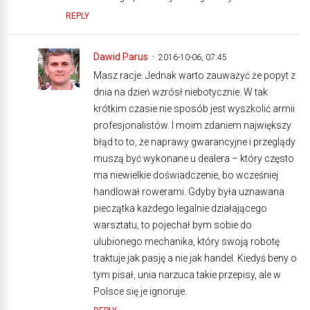
REPLY
Dawid Parus
2016-10-06, 07:45
Masz racje. Jednak warto zauważyć że popyt z
dnia na dzień wzrósł niebotycznie. W tak
krótkim czasie nie sposób jest wyszkolić armii
profesjonalistów. I moim zdaniem największy
błąd to to, że naprawy gwarancyjne i przeglądy
muszą być wykonane u dealera – który często
ma niewielkie doświadczenie, bo wcześniej
handlował rowerami. Gdyby była uznawana
pieczątka każdego legalnie działającego
warsztatu, to pojechał bym sobie do
ulubionego mechanika, który swoją robotę
traktuje jak pasję a nie jak handel. Kiedyś beny o
tym pisał, unia narzuca takie przepisy, ale w
Polsce się je ignoruje.