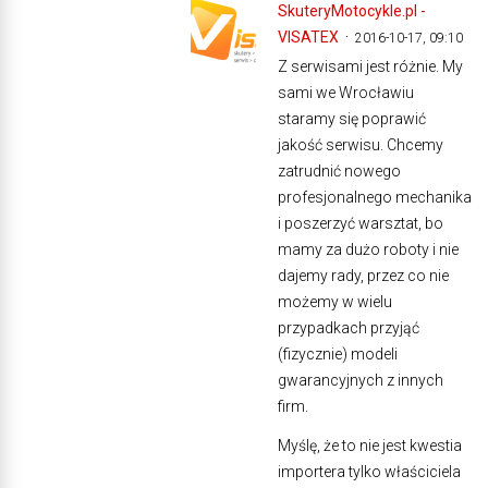
SkuteryMotocykle.pl -
VISATEX
2016-10-17, 09:10
Z serwisami jest różnie. My
sami we Wrocławiu
staramy się poprawić
jakość serwisu. Chcemy
zatrudnić nowego
profesjonalnego mechanika
i poszerzyć warsztat, bo
mamy za dużo roboty i nie
dajemy rady, przez co nie
możemy w wielu
przypadkach przyjąć
(fizycznie) modeli
gwarancyjnych z innych
firm.
Myślę, że to nie jest kwestia
importera tylko właściciela