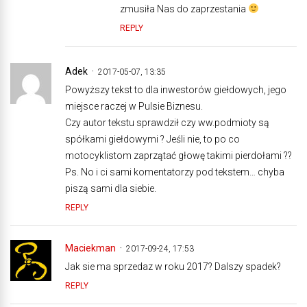
zmusiła Nas do zaprzestania
REPLY
Adek
2017-05-07, 13:35
Powyższy tekst to dla inwestorów giełdowych, jego
miejsce raczej w Pulsie Biznesu.
Czy autor tekstu sprawdził czy ww.podmioty są
spółkami giełdowymi ? Jeśli nie, to po co
motocyklistom zaprzątać głowę takimi pierdołami ??
Ps. No i ci sami komentatorzy pod tekstem… chyba
piszą sami dla siebie.
REPLY
Maciekman
2017-09-24, 17:53
Jak sie ma sprzedaz w roku 2017? Dalszy spadek?
REPLY