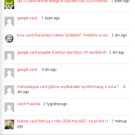
jas13 said Akurat kolego w styczeń/luty 2025 rozważ...
1 dzień ago
google said ...
1 dzień ago
bsw said Rozumiesz słowo "podobno". Podobno w ubi...
2 dni ago
google said poupée d'amour tpe https://fr.sexdollsof...
2 dni ago
google said ...
3 dni ago
Hahaalejaja said @bsw wydłubałeś tą informację z nosa ? ...
3
dni ago
said Prawda...
2 tygodnie ago
Maciej said Wersja z roku 2026 ma ABS - na przód i t...
1 miesiąc
ago