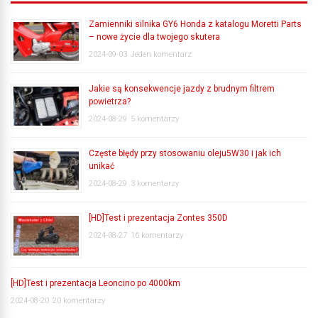
Zamienniki silnika GY6 Honda z katalogu Moretti Parts
– nowe życie dla twojego skutera
2024-09-03
Jeden komentarz
Jakie są konsekwencje jazdy z brudnym filtrem
powietrza?
2024-08-29
5 komentarzy
Częste błędy przy stosowaniu oleju5W30 i jak ich
unikać
2024-08-29
3 komentarzy
[HD]Test i prezentacja Zontes 350D
2024-08-27
16 komentarzy
[HD]Test i prezentacja Leoncino po 4000km
2024-08-20
20 komentarzy