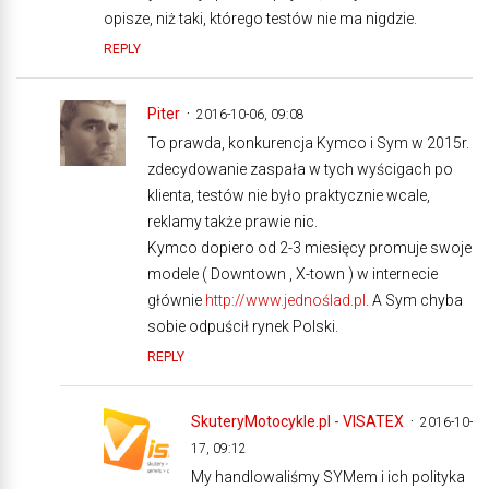
opisze, niż taki, którego testów nie ma nigdzie.
REPLY
Piter
2016-10-06, 09:08
To prawda, konkurencja Kymco i Sym w 2015r.
zdecydowanie zaspała w tych wyścigach po
klienta, testów nie było praktycznie wcale,
reklamy także prawie nic.
Kymco dopiero od 2-3 miesięcy promuje swoje
modele ( Downtown , X-town ) w internecie
głównie
http://www.jednoślad.pl
. A Sym chyba
sobie odpuścił rynek Polski.
REPLY
SkuteryMotocykle.pl - VISATEX
2016-10-
17, 09:12
My handlowaliśmy SYMem i ich polityka