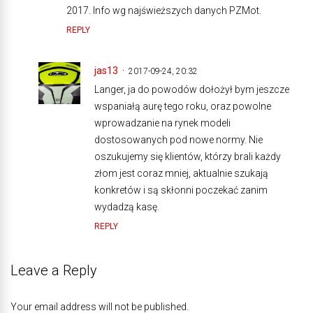
2017. Info wg najświeższych danych PZMot.
REPLY
jas13
2017-09-24, 20:32
Langer, ja do powodów dołożył bym jeszcze
wspaniałą aurę tego roku, oraz powolne
wprowadzanie na rynek modeli
dostosowanych pod nowe normy. Nie
oszukujemy się klientów, którzy brali każdy
złom jest coraz mniej, aktualnie szukają
konkretów i są skłonni poczekać zanim
wydadzą kasę.
REPLY
Leave a Reply
Your email address will not be published.