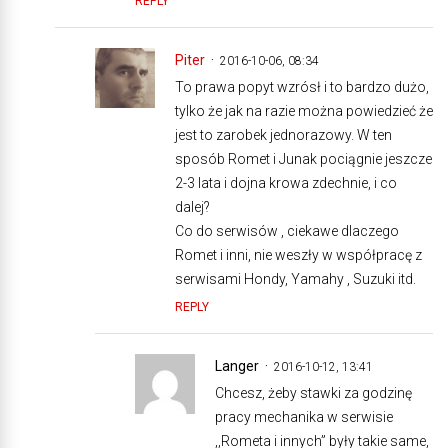
REPLY
Piter
2016-10-06, 08:34
To prawa popyt wzrósł i to bardzo dużo,
tylko że jak na razie można powiedzieć że
jest to zarobek jednorazowy. W ten
sposób Romet i Junak pociągnie jeszcze
2-3 lata i dojna krowa zdechnie, i co
dalej?
Co do serwisów , ciekawe dlaczego
Romet i inni, nie weszły w współpracę z
serwisami Hondy, Yamahy , Suzuki itd.
REPLY
Langer
2016-10-12, 13:41
Chcesz, żeby stawki za godzinę
pracy mechanika w serwisie
,,Rometa i innych” były takie same,