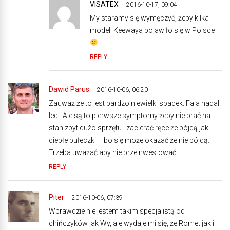
VISATEX
2016-10-17, 09:04
My staramy się wymęczyć, żeby kilka
modeli Keewaya pojawiło się w Polsce
REPLY
Dawid Parus
2016-10-06, 06:20
Zauważ że to jest bardzo niewielki spadek. Fala nadal
leci. Ale są to pierwsze symptomy żeby nie brać na
stan zbyt dużo sprzętu i zacierać ręce że pójdą jak
ciepłe bułeczki – bo się może okazać że nie pójdą.
Trzeba uważać aby nie przeinwestować.
REPLY
Piter
2016-10-06, 07:39
Wprawdzie nie jestem takim specjalistą od
chińczyków jak Wy, ale wydaje mi się, że Romet jak i