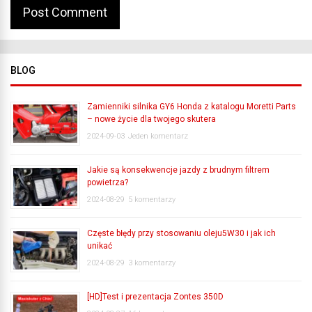
BLOG
Zamienniki silnika GY6 Honda z katalogu Moretti Parts
– nowe życie dla twojego skutera
2024-09-03
Jeden komentarz
Jakie są konsekwencje jazdy z brudnym filtrem
powietrza?
2024-08-29
5 komentarzy
Częste błędy przy stosowaniu oleju5W30 i jak ich
unikać
2024-08-29
3 komentarzy
[HD]Test i prezentacja Zontes 350D