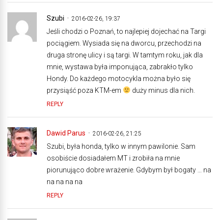
Szubi
2016-02-26, 19:37
Jeśli chodzi o Poznań, to najlepiej dojechać na Targi
pociągiem. Wysiada się na dworcu, przechodzi na
druga stronę ulicy i są targi. W tamtym roku, jak dla
mnie, wystawa była imponująca, zabrakło tylko
Hondy. Do każdego motocykla można było się
przysiąść poza KTM-em
duży minus dla nich.
REPLY
Dawid Parus
2016-02-26, 21:25
Szubi, była honda, tylko w innym pawilonie. Sam
osobiście dosiadałem MT i zrobiła na mnie
piorunująco dobre wrażenie. Gdybym był bogaty … na
na na na na
REPLY