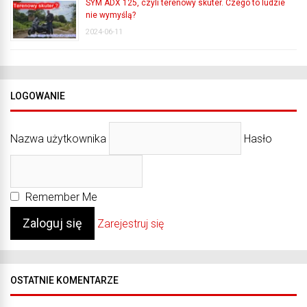
SYM ADX 125, czyli terenowy skuter. Czego to ludzie
nie wymyślą?
2024-06-11
LOGOWANIE
Nazwa użytkownika
Hasło
Remember Me
Zarejestruj się
OSTATNIE KOMENTARZE