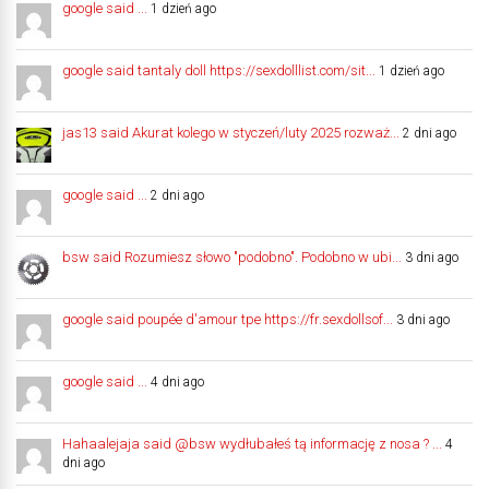
google said ...
1 dzień ago
google said tantaly doll https://sexdolllist.com/sit...
1 dzień ago
jas13 said Akurat kolego w styczeń/luty 2025 rozważ...
2 dni ago
google said ...
2 dni ago
bsw said Rozumiesz słowo "podobno". Podobno w ubi...
3 dni ago
google said poupée d'amour tpe https://fr.sexdollsof...
3 dni ago
google said ...
4 dni ago
Hahaalejaja said @bsw wydłubałeś tą informację z nosa ? ...
4
dni ago