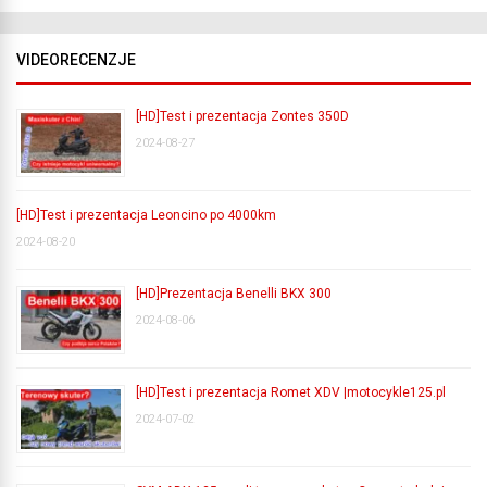
VIDEORECENZJE
[HD]Test i prezentacja Zontes 350D
2024-08-27
[HD]Test i prezentacja Leoncino po 4000km
2024-08-20
[HD]Prezentacja Benelli BKX 300
2024-08-06
[HD]Test i prezentacja Romet XDV |motocykle125.pl
2024-07-02