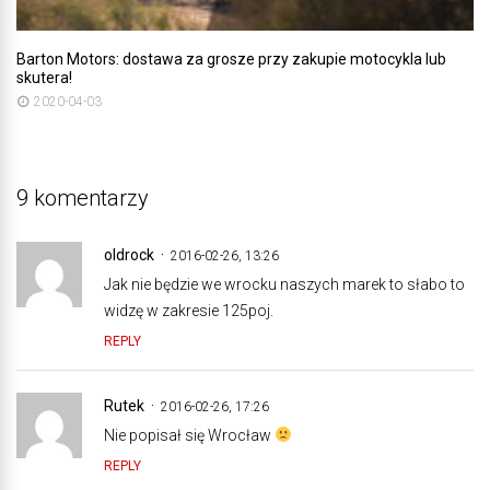
Barton Motors: dostawa za grosze przy zakupie motocykla lub
skutera!
2020-04-03
9 komentarzy
oldrock
2016-02-26, 13:26
Jak nie będzie we wrocku naszych marek to słabo to
widzę w zakresie 125poj.
REPLY
Rutek
2016-02-26, 17:26
Nie popisał się Wrocław
REPLY