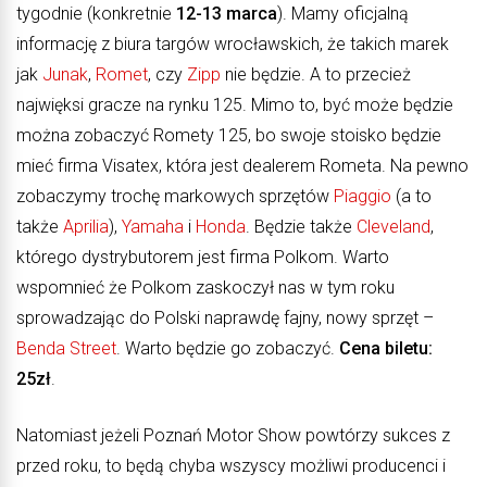
tygodnie (konkretnie
12-13 marca
). Mamy oficjalną
informację z biura targów wrocławskich, że takich marek
jak
Junak
,
Romet
, czy
Zipp
nie będzie. A to przecież
najwięksi gracze na rynku 125. Mimo to, być może będzie
można zobaczyć Romety 125, bo swoje stoisko będzie
mieć firma Visatex, która jest dealerem Rometa. Na pewno
zobaczymy trochę markowych sprzętów
Piaggio
(a to
także
Aprilia
),
Yamaha
i
Honda
. Będzie także
Cleveland
,
którego dystrybutorem jest firma Polkom. Warto
wspomnieć że Polkom zaskoczył nas w tym roku
sprowadzając do Polski naprawdę fajny, nowy sprzęt –
Benda Street
. Warto będzie go zobaczyć.
Cena biletu:
25zł
.
Natomiast jeżeli Poznań Motor Show powtórzy sukces z
przed roku, to będą chyba wszyscy możliwi producenci i