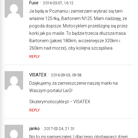
Fuse
2016-03-07, 16:12
Ja będę w Poznaniu i zamierzam wybrać się tam
właśnie 125-tką, Bartonem N125. Mam nadzieję, że
pogoda dopisze. Motocyklem prześlizgnę się przez
korki jak po maśle. To będzie trzecia dłuższa trasa
Bartonem (jakieś 180km, wcześniejsze 320km i
260km nad morze), oby kolejna szczęśliwa.
REPLY
VISATEX
2016-09-03, 09:58
Dziękujemy za zamieszczenie naszej marki na
Waszym portalu! LwG!
Skuterymotocykle.pl – VISATEX
REPLY
janko
2017-02-24, 21:31
No to mi namieszałeś. I dlaczego obstawiasz dzień