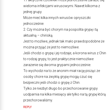
1.Faktycznie człowiek może jednocześnie zarazić się
wieloma infekcjami wirusowymi. Nawet kilkoma z
jednej grupy.
Może mieć kilka innych wirusów opryszczki
jednocześnie.
2. Czy można być chorym na pospolita grypę i tą
aktualną – chińską.
Jest to możliwe, jednak tak mało prawdopodobne że
można przyjąć że jest to niemożliwe.
Jeśli chodzi o grypę i jej rodzaje, a korona wirus z Chin
to rodzaj grypy, to jest praktycznie niemożliwe
zarażenie się dwoma grypami jednocześnie.
To wychodzi na to że anonim miał rację pisząc że
osoby chore na zwykłą grypę mogą czuć się
bezpieczni jeśli chodzi o grypę z Chin.
Tylko że niezbyt długo bo przechorowanie grypy
uodparnia na kilka miesięcy ale tylko na tą grypę którą
przechorowaliśmy.
REPLY