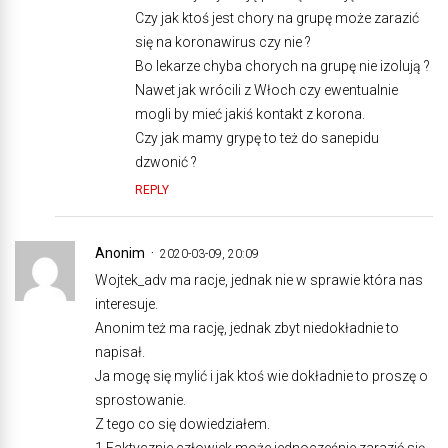
Czy jak ktoś jest chory na grupę może zarazić
się na koronawirus czy nie ?
Bo lekarze chyba chorych na grupę nie izolują ?
Nawet jak wrócili z Włoch czy ewentualnie
mogli by mieć jakiś kontakt z korona.
Czy jak mamy grypę to też do sanepidu
dzwonić ?
REPLY
Anonim
2020-03-09, 20:09
Wojtek_adv ma racje, jednak nie w sprawie która nas
interesuje.
Anonim też ma rację, jednak zbyt niedokładnie to
napisał.
Ja mogę się mylić i jak ktoś wie dokładnie to proszę o
sprostowanie.
Z tego co się dowiedziałem.