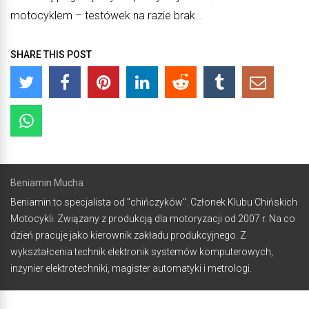
motocyklem – testówek na razie brak…
SHARE THIS POST
Beniamin Mucha
Beniamin to specjalista od "chińczyków". Członek Klubu Chińskich
Motocykli. Związany z produkcją dla motoryzacji od 2007 r. Na co
dzień pracuje jako kierownik zakładu produkcyjnego. Z
wykształcenia technik elektronik systemów komputerowych,
inżynier elektrotechniki, magister automatyki i metrologi.