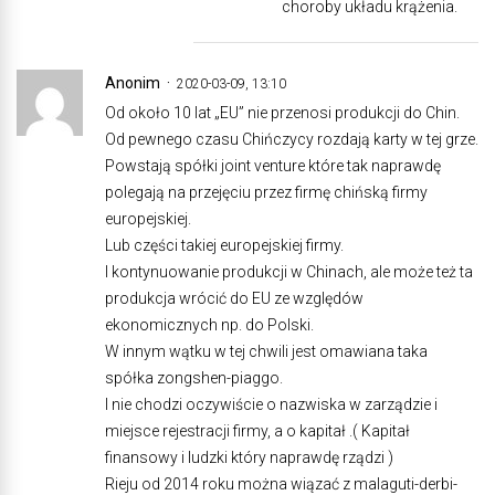
choroby układu krążenia.
Anonim
2020-03-09, 13:10
Od około 10 lat „EU” nie przenosi produkcji do Chin.
Od pewnego czasu Chińczycy rozdają karty w tej grze.
Powstają spółki joint venture które tak naprawdę
polegają na przejęciu przez firmę chińską firmy
europejskiej.
Lub części takiej europejskiej firmy.
I kontynuowanie produkcji w Chinach, ale może też ta
produkcja wrócić do EU ze względów
ekonomicznych np. do Polski.
W innym wątku w tej chwili jest omawiana taka
spółka zongshen-piaggo.
I nie chodzi oczywiście o nazwiska w zarządzie i
miejsce rejestracji firmy, a o kapitał .( Kapitał
finansowy i ludzki który naprawdę rządzi )
Rieju od 2014 roku można wiązać z malaguti-derbi-