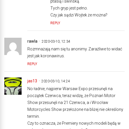
ptasią i świńską.
Tych gryp jest pełno.
Czy jak sądzi Wojtek że można?
REPLY
rawla
2020-03-10, 12:34
Rozmnażają nam się tu anonimy. Zaraźliwe to widać
jest jak koronawirus.
REPLY
jas13
2020-03-10, 14:24
No ładnie, najpierw Warsaw Expo przesunęli na
początek Czerwca, teraz widzę, że Poznań Motor
Show przesunęli na 21 Czerwca, a i Wrocław
Motorcycles Show przełożone na bliżej nie określony
termin.
Czy to oznacza, że Premiery nowych modeli będą w