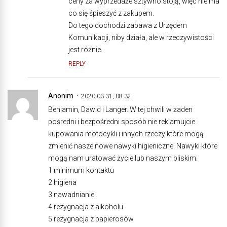
ceny za wyprzedaże sztywno stoją, więc nie ma
co się śpieszyć z zakupem.
Do tego dochodzi zabawa z Urzędem
Komunikacji, niby działa, ale w rzeczywistości
jest różnie.
REPLY
Anonim
2020-03-31, 08:32
Beniamin, Dawid i Langer. W tej chwili w żaden
pośredni i bezpośredni sposób nie reklamujcie
kupowania motocykli i innych rzeczy które mogą
zmienić nasze nowe nawyki higieniczne. Nawyki które
mogą nam uratować życie lub naszym bliskim.
1 minimum kontaktu
2 higiena
3 nawadnianie
4 rezygnacja z alkoholu
5 rezygnacja z papierosów