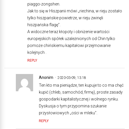
piaggo-zongshen.
Jak to się w Hiszpanii mówi „riechina, w rieju zostało
tylko hiszpańskie powietrze, w rieju zwinęli
hiszpańska flagę”.
A widoczne teraz kłopoty i obniżenie wartości
europejskich spółek uzależnionych od Chin tylko
pomoże chińskiemu kapitałowi przejmowanie
kolejnych .
REPLY
Anonim
2020-03-09, 13:18
Ten kto ma pieniądze, ten kupuje to co ma chęć
kupić (chleb, samochód, firmę), proste zasady
gospodarki kapitalistycznej i wolnego rynku.
Dyskusja o tym przypomina szukanie
przysłowiowych „ości w mleku”.
REPLY