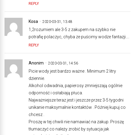
REPLY
Kosa
2020-03-31, 13:48
1,2rozumiem ale 3-5 z zakupem na szybko nie
potrafię polaczyc, chyba ze puścimy wodze fantazji….
REPLY
Anonim
2020-03-31, 14:56
Picie wody jest bardzo ważne . Minimum 2 litry
dziennie.
Alkohol odwadnia, papierosy zmniejszają ogólnie
odporność i osłabiają płuca.
Najważniejsze teraz jest i jeszcze przez 3-5 tygodni
unikanie maksymalnie kontaktów . Później kupuj co
chcesz .
Proszę w tej chwili nie namawiać na zakup. Proszę
tłumaczyć co należy zrobić by sytuacja jak