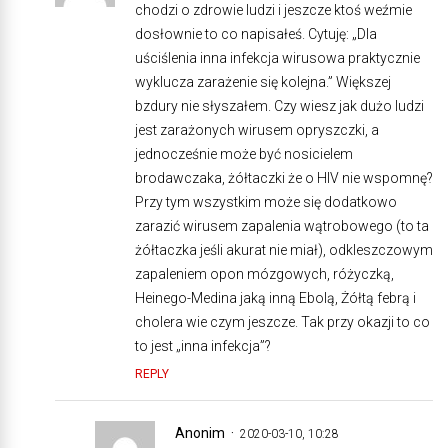
chodzi o zdrowie ludzi i jeszcze ktoś weźmie
dosłownie to co napisałeś. Cytuję: „Dla
uściślenia inna infekcja wirusowa praktycznie
wyklucza zarażenie się kolejna.” Większej
bzdury nie słyszałem. Czy wiesz jak dużo ludzi
jest zarażonych wirusem opryszczki, a
jednocześnie może być nosicielem
brodawczaka, żółtaczki że o HIV nie wspomnę?
Przy tym wszystkim może się dodatkowo
zarazić wirusem zapalenia wątrobowego (to ta
żółtaczka jeśli akurat nie miał), odkleszczowym
zapaleniem opon mózgowych, różyczką,
Heinego-Medina jaką inną Ebolą, Żółtą febrą i
cholera wie czym jeszcze. Tak przy okazji to co
to jest „inna infekcja”?
REPLY
Anonim
2020-03-10, 10:28