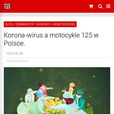
BLOG
/
CIEKAWOSTKI
/
NOWOŚCI
/
UNCATEGORIZED
Korona-wirus a motocykle 125 w
Polsce.
2020-03-08
44 komentarze