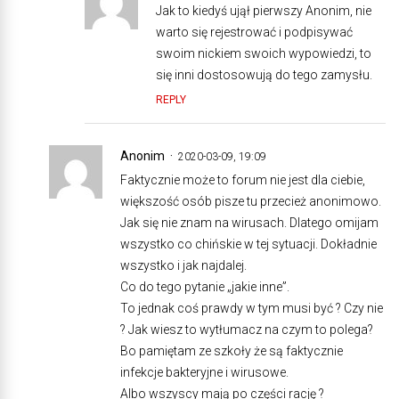
Jak to kiedyś ujął pierwszy Anonim, nie
warto się rejestrować i podpisywać
swoim nickiem swoich wypowiedzi, to
się inni dostosowują do tego zamysłu.
REPLY
Anonim
2020-03-09, 19:09
Faktycznie może to forum nie jest dla ciebie,
większość osób pisze tu przecież anonimowo.
Jak się nie znam na wirusach. Dlatego omijam
wszystko co chińskie w tej sytuacji. Dokładnie
wszystko i jak najdalej.
Co do tego pytanie „jakie inne”.
To jednak coś prawdy w tym musi być ? Czy nie
? Jak wiesz to wytłumacz na czym to polega?
Bo pamiętam ze szkoły że są faktycznie
infekcje bakteryjne i wirusowe.
Albo wszyscy mają po części rację ?