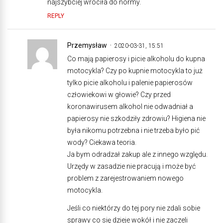
najszybciej wróciła do normy.
REPLY
Przemysław
2020-03-31, 15:51
Co mają papierosy i picie alkoholu do kupna
motocykla? Czy po kupnie motocykla to już
tylko picie alkoholu i palenie papierosów
człowiekowi w głowie? Czy przed
koronawirusem alkohol nie odwadniał a
papierosy nie szkodziły zdrowiu? Higiena nie
była nikomu potrzebna i nie trzeba było pić
wody? Ciekawa teoria.
Ja bym odradzał zakup ale z innego względu.
Urzędy w zasadzie nie pracują i może być
problem z zarejestrowaniem nowego
motocykla.
Jeśli co niektórzy do tej pory nie zdali sobie
sprawy co się dzieje wokół i nie zaczeli