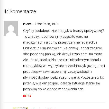
44 komentarze
klient
2020-03-08, 19:51
Czyżby podobne działanie, jak w branży spożywczej?
To znaczy: „pochowajmy część towaru na
magazynach i zróbmy przestrzały na regałach, a
ludzie rzucą się na towar”. Za chwilę Langer zacznie
siać podobną panikę, jak kiedyś z zapisami na moto.
Ale spoko, spoko. Na czeskim niezależnym portalu
motocyklowym wyczytałem, że chinczyki już ogarnęli
produkcję w zawirusowanej rzeczywistości, i
płynność dostaw będzie zachowana. Pozostaje tylko
pytanie, w jakim stopniu cała ta sytuacja stanie się
pożywką do kolejnego windowania cen.
REPLY