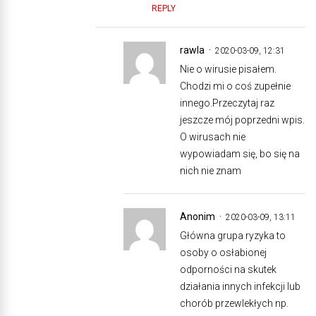
REPLY
rawla
2020-03-09, 12:31
Nie o wirusie pisałem.
Chodzi mi o coś zupełnie
innego.Przeczytaj raz
jeszcze mój poprzedni wpis.
O wirusach nie
wypowiadam się, bo się na
nich nie znam
Anonim
2020-03-09, 13:11
Główna grupa ryzyka to
osoby o osłabionej
odporności na skutek
działania innych infekcji lub
chorób przewlekłych np.