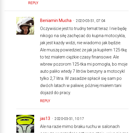
REPLY
Beniamin Mucha
2020-03-31, 07:04
Oczywiście jest to trudny temat teraz. I nie będę
nikogo na siłę zachęcać do kupna motocykla,
jak jest każdy widzi, nie wiadomo jak będzie.
Ale muszę powiedzieć że jak ja kupiłem 125-tkę
to też miałem ciężkie czasy finansowe. Ale
wbrew pozorom 125-tka mi pomogła, bo moje
auto paliło wtedy 7 litrów benzyny a motocykl
tylko 2,7 litra. W zasadzie spłacił się sam po
dwóch latach w paliwie, później miałem tani
dojazd do pracy.
REPLY
jas13
2020-03-31, 10:17
Ale na razie mimo braku ruchu w salonach