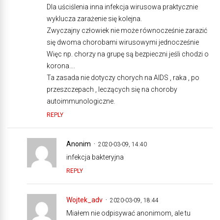
Dla uściślenia inna infekcja wirusowa praktycznie
wyklucza zarażenie się kolejna.
Zwyczajny człowiek nie może równocześnie zarazić
się dwoma chorobami wirusowymi jednocześnie
Więc np. chorzy na grupę są bezpieczni jeśli chodzi o
korona….
Ta zasada nie dotyczy chorych na AIDS , raka , po
przeszczepach , leczących się na choroby
autoimmunologiczne.
REPLY
Anonim
2020-03-09, 14:40
infekcja bakteryjna
REPLY
Wojtek_adv
2020-03-09, 18:44
Miałem nie odpisywać anonimom, ale tu