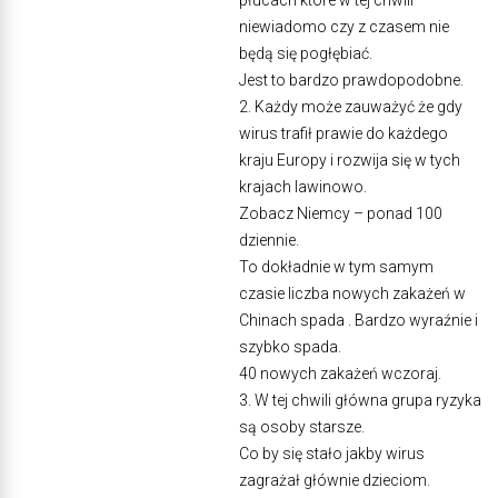
płucach które w tej chwili
niewiadomo czy z czasem nie
będą się pogłębiać.
Jest to bardzo prawdopodobne.
2. Każdy może zauważyć że gdy
wirus trafił prawie do każdego
kraju Europy i rozwija się w tych
krajach lawinowo.
Zobacz Niemcy – ponad 100
dziennie.
To dokładnie w tym samym
czasie liczba nowych zakażeń w
Chinach spada . Bardzo wyraźnie i
szybko spada.
40 nowych zakażeń wczoraj.
3. W tej chwili główna grupa ryzyka
są osoby starsze.
Co by się stało jakby wirus
zagrażał głównie dzieciom.