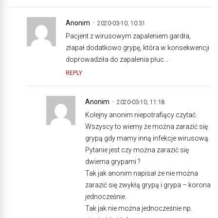
Anonim
2020-03-10, 10:31
Pacjent z wirusowym zapaleniem gardła,
złapał dodatkowo grypę, która w konsekwencji
doprowadziła do zapalenia płuc…
REPLY
Anonim
2020-03-10, 11:18
Kolejny anonim niepotrafiący czytać.
Wszyscy to wiemy że można zarazić się
grypą gdy mamy inną infekcje wirusową.
Pytanie jest czy można zarazić się
dwiema grypami ?
Tak jak anonim napisał że nie można
zarazić się zwykłą grypą i grypa – korona
jednocześnie.
Tak jak nie można jednocześnie np.