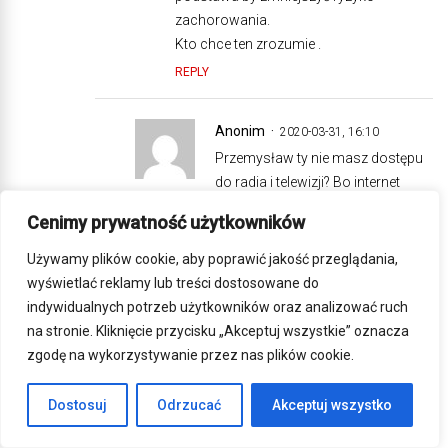
zachorowania.
Kto chce ten zrozumie .
REPLY
Anonim
2020-03-31, 16:10
Przemysław ty nie masz dostępu
do radia i telewizji? Bo internet
masz. Nie wiesz co się dzieje? Nie
Cenimy prywatność użytkowników
szukasz sprawdzonych
informacji.
Używamy plików cookie, aby poprawić jakość przeglądania,
Nie wiesz co to są nowe
wyświetlać reklamy lub treści dostosowane do
zachowania higieniczne które już
indywidualnych potrzeb użytkowników oraz analizować ruch
znami zostaną na zawsze przez
na stronie. Kliknięcie przycisku „Akceptuj wszystkie” oznacza
tego wirusa.
zgodę na wykorzystywanie przez nas plików cookie.
Są to np. mycie rąk przez 30
sekund , nie dotykanie twarzy , nie
Dostosuj
Odrzucać
Akceptuj wszystko
podawanie ręki , żółwika , misia itd.
Przed wirusem też tak robiłeś.