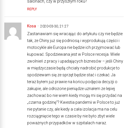
salonach, czy w przyszłym roku?
REPLY
Kosa
2020-03-30, 21:27
Zastanawiam się wracając do artykułu czy nie będzie
tak, ze Chiny już się podniosą i wyprodukują części i
motocykle ale Europa nie będzie ich przyjmować lub
kupować. Spodziewana jest w Polsce recesja. Wiele
zwolnień z pracy i upadających biznesów – jeśli Chiny
w międzyczasie będą chciały nadrobić produkcje to
spodziewam się ze sprzęt będzie stać i czekać. Ja
teraz byłem już prawie na końcu podjęcia decyzji o
zakupie, ale odłożone pieniądze uznałem ze lepiej
zachować bo nie wiem kiedy mogą mi się przydać na
„czarna godzinę”? Kwestia pandemii w Polsce to już
nie pytanie czy, ale kiedy a cała izolacja ma na celu
rozciągnięcie tego w czasie by nie było zbyt wiele
poważnych przypadków w szpitalach naraz.