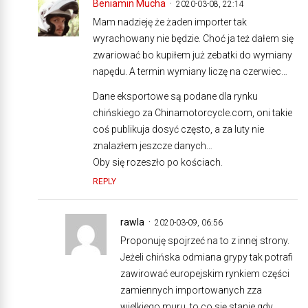
Beniamin Mucha
2020-03-08, 22:14
Mam nadzieję że żaden importer tak
wyrachowany nie będzie. Choć ja też dałem się
zwariować bo kupiłem już zebatki do wymiany
napędu. A termin wymiany liczę na czerwiec…
Dane eksportowe są podane dla rynku
chińskiego za Chinamotorcycle.com, oni takie
coś publikuja dosyć często, a za luty nie
znalazłem jeszcze danych…
Oby się rozeszło po kościach.
REPLY
rawla
2020-03-09, 06:56
Proponuję spojrzeć na to z innej strony.
Jeżeli chińska odmiana grypy tak potrafi
zawirować europejskim rynkiem części
zamiennych importowanych zza
wielkiego muru, to co się stanie gdy