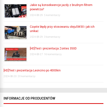
Jakie są konsekwencje jazdy z brudnym filtrem
powietrza?
2024-08-29
5 komentarzy
Częste błędy przy stosowaniu oleju5W30 i jak ich
unikać
2024-08-29
3 komentarzy
[HD]Test i prezentacja Zontes 350D
2024-08-27
16 komentarzy
[HD]Test i prezentacja Leoncino po 4000km
2024-08-20
20 komentarzy
INFORMACJE OD PRODUCENTÓW