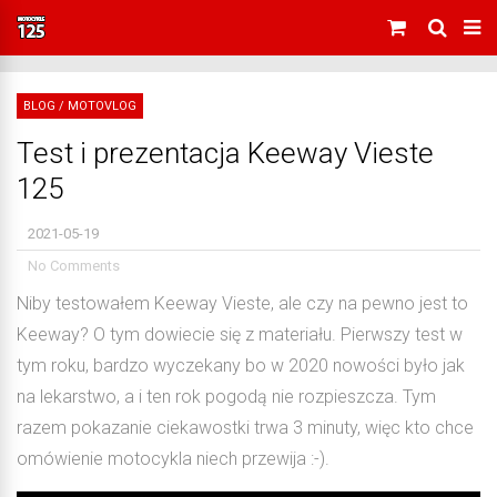
BLOG
/
MOTOVLOG
Test i prezentacja Keeway Vieste
125
2021-05-19
No Comments
Niby testowałem Keeway Vieste, ale czy na pewno jest to
Keeway? O tym dowiecie się z materiału. Pierwszy test w
tym roku, bardzo wyczekany bo w 2020 nowości było jak
na lekarstwo, a i ten rok pogodą nie rozpieszcza. Tym
razem pokazanie ciekawostki trwa 3 minuty, więc kto chce
omówienie motocykla niech przewija :-).