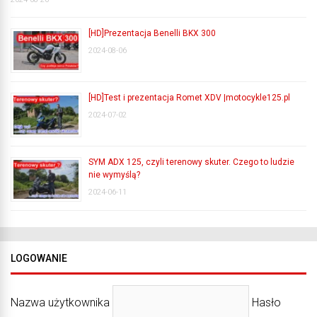
[HD]Prezentacja Benelli BKX 300
2024-08-06
[HD]Test i prezentacja Romet XDV |motocykle125.pl
2024-07-02
SYM ADX 125, czyli terenowy skuter. Czego to ludzie
nie wymyślą?
2024-06-11
LOGOWANIE
Nazwa użytkownika
Hasło