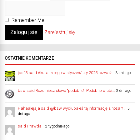
Remember Me
Zarejestruj się
OSTATNIE KOMENTARZE
jas13 said Akurat kolego w styczeń/luty 2025 rozważ...
3 dni ago
bsw said Rozumiesz słowo "podobno". Podobno w ubi...
3 dni ago
Hahaalejaja said @bsw wydłubałeś tą informację z nosa ? ...
5
dni ago
said Prawda...
2 tygodnie ago