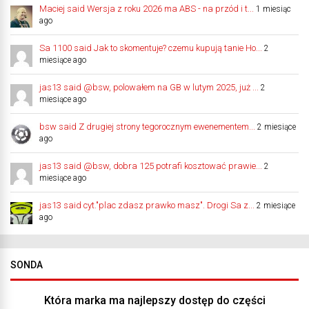
Maciej said Wersja z roku 2026 ma ABS - na przód i t...
1 miesiąc
ago
Sa 1100 said Jak to skomentuje? czemu kupują tanie Ho...
2
miesiące ago
jas13 said @bsw, polowałem na GB w lutym 2025, już ...
2
miesiące ago
bsw said Z drugiej strony tegorocznym ewenementem...
2 miesiące
ago
jas13 said @bsw, dobra 125 potrafi kosztować prawie...
2
miesiące ago
jas13 said cyt."plac zdasz prawko masz". Drogi Sa z...
2 miesiące
ago
SONDA
Która marka ma najlepszy dostęp do części