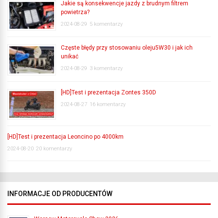
Jakie są konsekwencje jazdy z brudnym filtrem
powietrza?
2024-08-29
5 komentarzy
Częste błędy przy stosowaniu oleju5W30 i jak ich
unikać
2024-08-29
3 komentarzy
[HD]Test i prezentacja Zontes 350D
2024-08-27
16 komentarzy
[HD]Test i prezentacja Leoncino po 4000km
2024-08-20
20 komentarzy
INFORMACJE OD PRODUCENTÓW