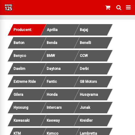
Producent:
Aprilia
Bajaj
Barton
Benda
Benelli
Benyco
BMW
CCW
Daelim
Daytona
Derbi
Extreme Ride
Fantic
GB Motors
Gilera
Honda
Husqvarna
Hyosung
Intercars
Junak
Kawasaki
Keeway
Kreidler
KTM
Kymco
Lambretta