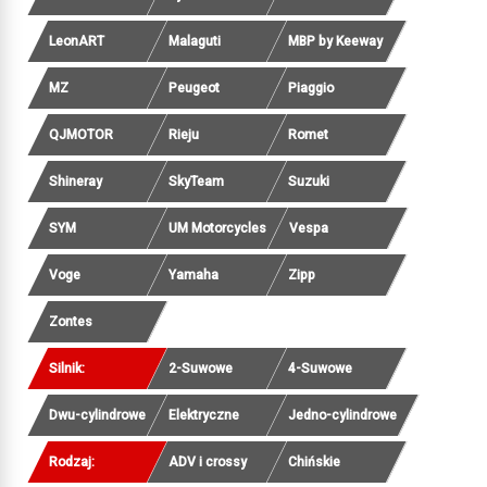
LeonART
Malaguti
MBP by Keeway
MZ
Peugeot
Piaggio
QJMOTOR
Rieju
Romet
Shineray
SkyTeam
Suzuki
SYM
UM Motorcycles
Vespa
Voge
Yamaha
Zipp
Zontes
Silnik:
2-Suwowe
4-Suwowe
Dwu-cylindrowe
Elektryczne
Jedno-cylindrowe
Rodzaj:
ADV i crossy
Chińskie