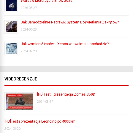
Warsaw Motorcycle Show 2026
2026-03-27
Jak Samodzielnie Naprawić System Doświetlania Zakrętów?
2024-09-28
Jak wymienić żarówki Xenon w swoim samochodzie?
2024-09-28
VIDEORECENZJE
[HD]Test i prezentacja Zontes 350D
2024-08-27
[HD]Test i prezentacja Leoncino po 4000km
2024-08-20