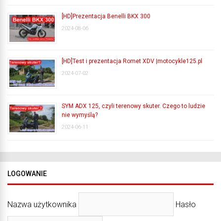
[HD]Prezentacja Benelli BKX 300
2024-08-06
[HD]Test i prezentacja Romet XDV |motocykle125.pl
2024-07-02
SYM ADX 125, czyli terenowy skuter. Czego to ludzie
nie wymyślą?
2024-06-11
LOGOWANIE
Nazwa użytkownika
Hasło