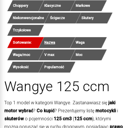
Choppery
Klasyczne
Markowe
Niekonwencjonalne
Ścigacze
Skutery
Trzykołowe
Sortowanie:
Nazwa
Waga
Waga/moc
V max
Moc
Wysokość
Popularność
Wangye 125 ccm
Top 1 model w kategorii Wangye. Zastanawiasz się
jaki
motor wybrać
?
Co kupić
? Prezentujemy listę
motocykli
i
skuterów
o pojemności
125 cm3
(
125 ccm
), którymi
można poruszać się w ruchu drogowym, posiadając
prawo