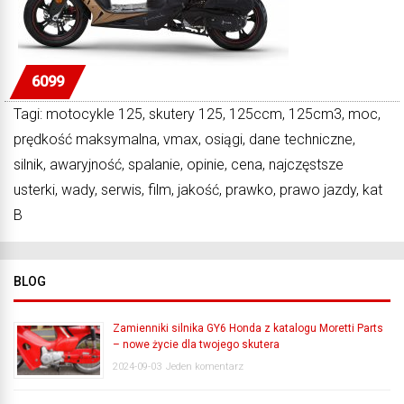
6099
Tagi: motocykle 125, skutery 125, 125ccm, 125cm3, moc,
prędkość maksymalna, vmax, osiągi, dane techniczne,
silnik, awaryjność, spalanie, opinie, cena, najczęstsze
usterki, wady, serwis, film, jakość, prawko, prawo jazdy, kat
B
BLOG
Zamienniki silnika GY6 Honda z katalogu Moretti Parts
– nowe życie dla twojego skutera
2024-09-03
Jeden komentarz