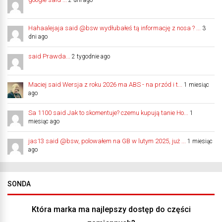
Hahaalejaja said @bsw wydłubałeś tą informację z nosa ? ...
3
dni ago
said Prawda...
2 tygodnie ago
Maciej said Wersja z roku 2026 ma ABS - na przód i t...
1 miesiąc
ago
Sa 1100 said Jak to skomentuje? czemu kupują tanie Ho...
1
miesiąc ago
jas13 said @bsw, polowałem na GB w lutym 2025, już ...
1 miesiąc
ago
SONDA
Która marka ma najlepszy dostęp do części