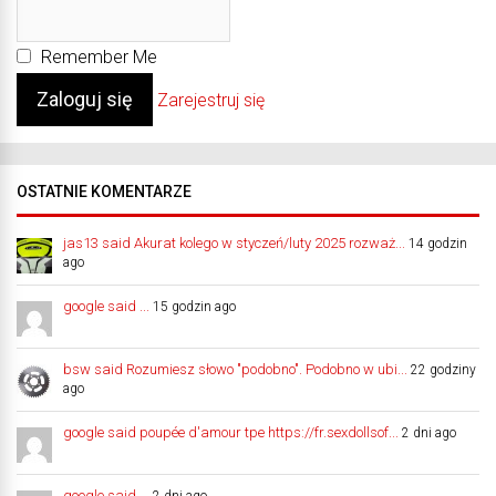
Remember Me
Zarejestruj się
OSTATNIE KOMENTARZE
jas13 said Akurat kolego w styczeń/luty 2025 rozważ...
14 godzin
ago
google said ...
15 godzin ago
bsw said Rozumiesz słowo "podobno". Podobno w ubi...
22 godziny
ago
google said poupée d'amour tpe https://fr.sexdollsof...
2 dni ago
google said ...
2 dni ago