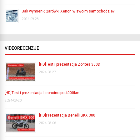
Jak wymienić żarówki Xenon w swoim samochodzie?
2024-09-28
VIDEORECENZJE
[HD]Test i prezentacja Zontes 350D
2024-08-27
[HD]Test i prezentacja Leoncino po 4000km
2024-08-20
[HD]Prezentacja Benelli BKX 300
2024-08-06