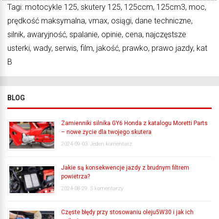
Tagi: motocykle 125, skutery 125, 125ccm, 125cm3, moc,
prędkość maksymalna, vmax, osiągi, dane techniczne,
silnik, awaryjność, spalanie, opinie, cena, najczęstsze
usterki, wady, serwis, film, jakość, prawko, prawo jazdy, kat
B
BLOG
Zamienniki silnika GY6 Honda z katalogu Moretti Parts
– nowe życie dla twojego skutera
2024-09-03
Jeden komentarz
Jakie są konsekwencje jazdy z brudnym filtrem
powietrza?
2024-08-29
5 komentarzy
Częste błędy przy stosowaniu oleju5W30 i jak ich