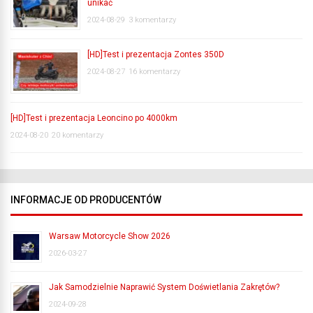
unikać
2024-08-29
3 komentarzy
[HD]Test i prezentacja Zontes 350D
2024-08-27
16 komentarzy
[HD]Test i prezentacja Leoncino po 4000km
2024-08-20
20 komentarzy
INFORMACJE OD PRODUCENTÓW
Warsaw Motorcycle Show 2026
2026-03-27
Jak Samodzielnie Naprawić System Doświetlania Zakrętów?
2024-09-28