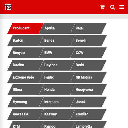
Producent:
Aprilia
Bajaj
Barton
Benda
Benelli
Benyco
BMW
CCW
Daelim
Daytona
Derbi
Extreme Ride
Fantic
GB Motors
Gilera
Honda
Husqvarna
Hyosung
Intercars
Junak
Kawasaki
Keeway
Kreidler
KTM
Kymco
Lambretta