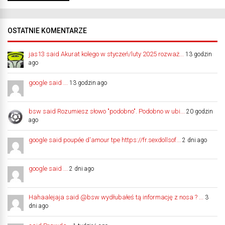
OSTATNIE KOMENTARZE
jas13 said Akurat kolego w styczeń/luty 2025 rozważ...
13 godzin
ago
google said ...
13 godzin ago
bsw said Rozumiesz słowo "podobno". Podobno w ubi...
20 godzin
ago
google said poupée d'amour tpe https://fr.sexdollsof...
2 dni ago
google said ...
2 dni ago
Hahaalejaja said @bsw wydłubałeś tą informację z nosa ? ...
3
dni ago