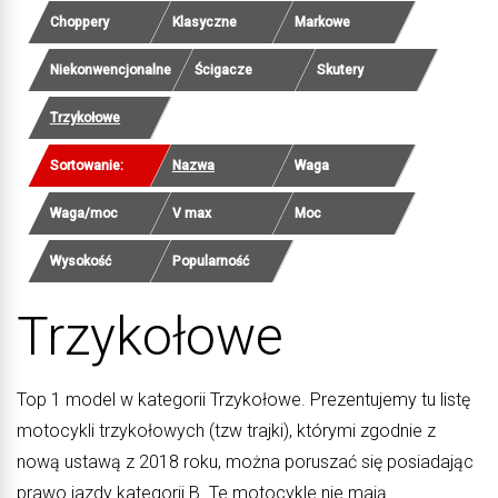
Choppery
Klasyczne
Markowe
Niekonwencjonalne
Ścigacze
Skutery
Trzykołowe
Sortowanie:
Nazwa
Waga
Waga/moc
V max
Moc
Wysokość
Popularność
Trzykołowe
Top 1 model w kategorii Trzykołowe. Prezentujemy tu listę
motocykli trzykołowych (tzw trajki), którymi zgodnie z
nową ustawą z 2018 roku, można poruszać się posiadając
prawo jazdy kategorii B. Te motocykle nie mają