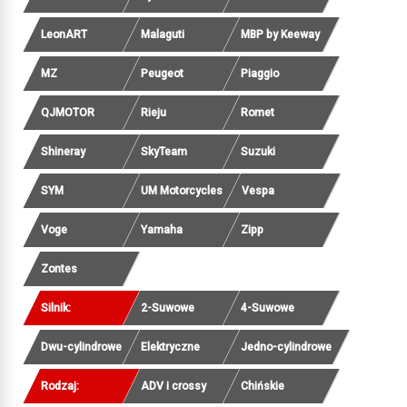
LeonART
Malaguti
MBP by Keeway
MZ
Peugeot
Piaggio
QJMOTOR
Rieju
Romet
Shineray
SkyTeam
Suzuki
SYM
UM Motorcycles
Vespa
Voge
Yamaha
Zipp
Zontes
Silnik:
2-Suwowe
4-Suwowe
Dwu-cylindrowe
Elektryczne
Jedno-cylindrowe
Rodzaj:
ADV i crossy
Chińskie