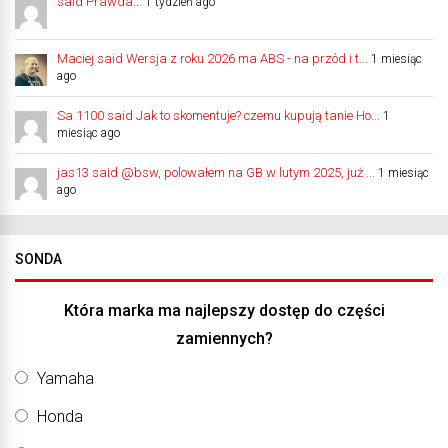
said Prawda...
1 tydzień ago
Maciej said Wersja z roku 2026 ma ABS - na przód i t...
1 miesiąc
ago
Sa 1100 said Jak to skomentuje? czemu kupują tanie Ho...
1
miesiąc ago
jas13 said @bsw, polowałem na GB w lutym 2025, już ...
1 miesiąc
ago
SONDA
Która marka ma najlepszy dostęp do części
zamiennych?
Yamaha
Honda