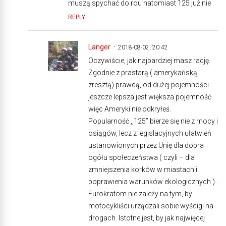
muszą spychać do rou natomiast 125 już nie
REPLY
Langer
2018-08-02, 20:42
Oczywiście, jak najbardziej masz rację.
Zgodnie z prastarą ( amerykańską,
zresztą) prawdą, od dużej pojemności
jeszcze lepsza jest większa pojemność.
więc Ameryki nie odkryłeś.
Popularność ,,125” bierze się nie z mocy i
osiągów, lecz z legislacyjnych ułatwień
ustanowionych przez Unię dla dobra
ogółu społeczeństwa ( czyli – dla
zmniejszenia korków w miastach i
poprawienia warunków ekologicznych ) .
Eurokratom nie zależy na tym, by
motocykliści urządzali sobie wyścigi na
drogach. Istotne jest, by jak najwięcej