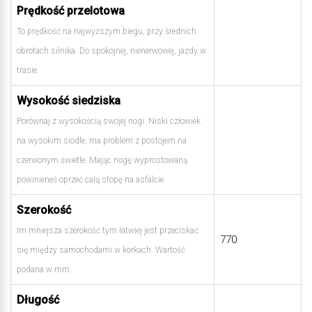
Prędkość przelotowa
To prędkość na najwyższym biegu, przy średnich
obrotach silnika. Do spokojnej, nienerwowej, jazdy w
trasie.
Wysokość siedziska
Porównaj z wysokością swojej nogi. Niski człowiek
na wysokim siodle, ma problem z postojem na
czerwonym świetle. Mając nogę wyprostowaną
powinieneś oprzeć całą stopę na asfalcie.
Szerokość
Im mniejsza szerokość tym łatwiej jest przeciskać
770
się między samochodami w korkach. Wartość
podana w mm.
Długość