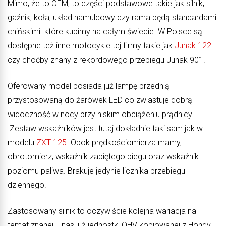
Mimo, że to OEM, to części podstawowe takie jak silnik,
gaźnik, koła, układ hamulcowy czy rama będą standardami
chińskimi które kupimy na całym świecie. W Polsce są
dostępne też inne motocykle tej firmy takie jak
Junak 122
czy choćby znany z rekordowego przebiegu Junak 901.
Oferowany model posiada już lampę przednią
przystosowaną do żarówek LED co zwiastuje dobrą
widoczność w nocy przy niskim obciążeniu prądnicy.
Zestaw wskaźników jest tutaj dokładnie taki sam jak w
modelu
ZXT 125.
Obok prędkościomierza mamy,
obrotomierz, wskaźnik zapiętego biegu oraz wskaźnik
poziomu paliwa. Brakuje jedynie licznika przebiegu
dziennego.
Zastosowany silnik to oczywiście kolejna wariacja na
temat znanej u nas już jednostki OHV kopiowanej z Hondy