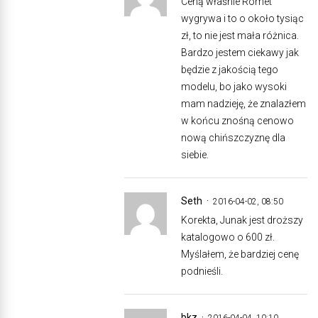
Ceną właśnie Romet
wygrywa i to o około tysiąc
zł, to nie jest mała różnica.
Bardzo jestem ciekawy jak
będzie z jakością tego
modelu, bo jako wysoki
mam nadzieję, że znalazłem
w końcu znośną cenowo
nową chińszczyznę dla
siebie.
Seth
2016-04-02, 08:50
Korekta, Junak jest droższy
katalogowo o 600 zł.
Myślałem, że bardziej cenę
podnieśli.
bkz
2016-04-04, 10:10