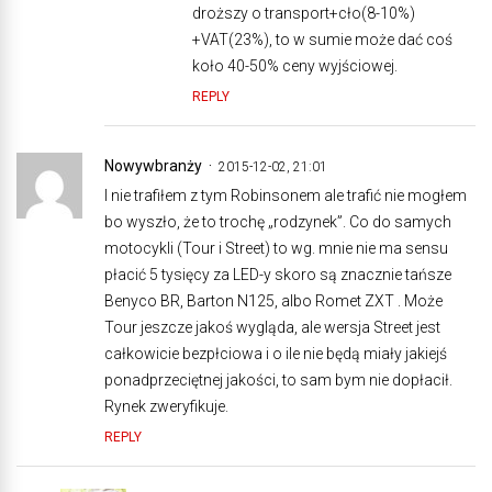
droższy o transport+cło(8-10%)
+VAT(23%), to w sumie może dać coś
koło 40-50% ceny wyjściowej.
REPLY
Nowywbranży
2015-12-02, 21:01
I nie trafiłem z tym Robinsonem ale trafić nie mogłem
bo wyszło, że to trochę „rodzynek”. Co do samych
motocykli (Tour i Street) to wg. mnie nie ma sensu
płacić 5 tysięcy za LED-y skoro są znacznie tańsze
Benyco BR, Barton N125, albo Romet ZXT . Może
Tour jeszcze jakoś wygląda, ale wersja Street jest
całkowicie bezpłciowa i o ile nie będą miały jakiejś
ponadprzeciętnej jakości, to sam bym nie dopłacił.
Rynek zweryfikuje.
REPLY