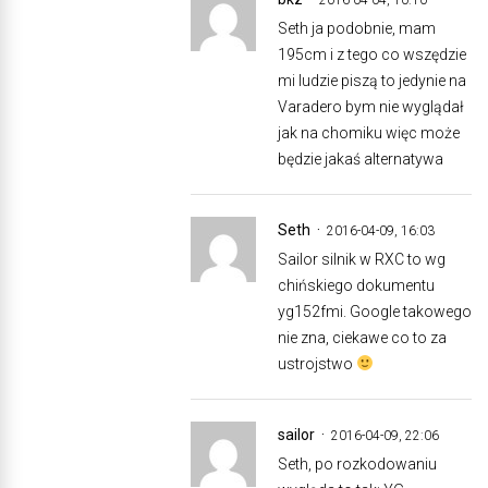
Seth ja podobnie, mam
195cm i z tego co wszędzie
mi ludzie piszą to jedynie na
Varadero bym nie wyglądał
jak na chomiku więc może
będzie jakaś alternatywa
Seth
2016-04-09, 16:03
Sailor silnik w RXC to wg
chińskiego dokumentu
yg152fmi. Google takowego
nie zna, ciekawe co to za
ustrojstwo
sailor
2016-04-09, 22:06
Seth, po rozkodowaniu