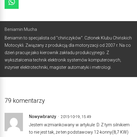
Beniamin Mucha
Beniamin to specjalista od "chińczyków". Członek Klubu Chińskich
Motocykli. Związany z produkcją dla motoryzacji od 2007 r. Na co
dzień pracuje jako kierownik zakładu produkcyjnego. Z
wykształcenia technik elektronik systemów komputerowych,
inżynier elektrotechniki, magister automatyki i metrologi.
79 komentarzy
Nowywbranży
2015-10-19, 15:49
Jestem wzmiankowany w artykule :D. Z tym silnikiem
to nie jest tak, że ten podstawowy 12-konny(8,7 KW)