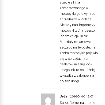
zdjęcie silnika
zamontowanego w
motocyklu gotowym do
sprzedażny w Polsce.
Niestety nasi importerzy
motocykli z Chin często
'podmieniają’ silniki.
Materiały reklamowe,
szczególnie te dostępne
zanim motocykle pojawia
się w sprzedażny u
dealerów ukazują coś
innego, niż to co później
wyjeżdża z salonów na
polskie drogi.
Seth
2016-04-10, 13:01
Sailor, Romet na stronie