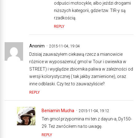
odpuści motocykle, albo jeździ drogami
niższych kategorii, gdzie tzw. TIR-y są
rzadkością.
REPLY
Anonim
2015-11-04, 19:04
Dzisiaj zauważyłem ciekawą rzecz a mianowicie
różnice w wyposażeniu( gmol w Tour i owiewka w
STREET) i wyglądzie zbiornika paliwa w zależności od
wersji kolorystycznej ( tak jakby zamienione), oraz
inne odblaski. Czy też to zauważyliście?
REPLY
Beniamin Mucha
2015-11-04, 19:12
Ten gmol przypomina mi ten z dayun-a, Dy150-
29. Też zwróciłem na to uwagę.
REPLY