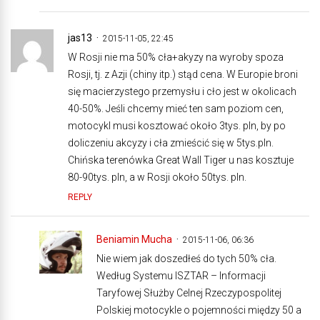
jas13
2015-11-05, 22:45
W Rosji nie ma 50% cła+akyzy na wyroby spoza
Rosji, tj. z Azji (chiny itp.) stąd cena. W Europie broni
się macierzystego przemysłu i cło jest w okolicach
40-50%. Jeśli chcemy mieć ten sam poziom cen,
motocykl musi kosztować około 3tys. pln, by po
doliczeniu akcyzy i cła zmieścić się w 5tys.pln.
Chińska terenówka Great Wall Tiger u nas kosztuje
80-90tys. pln, a w Rosji około 50tys. pln.
REPLY
Beniamin Mucha
2015-11-06, 06:36
Nie wiem jak doszedłeś do tych 50% cła.
Według Systemu ISZTAR – Informacji
Taryfowej Służby Celnej Rzeczypospolitej
Polskiej motocykle o pojemności między 50 a