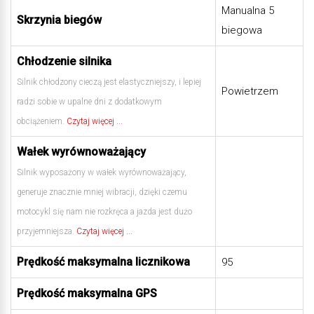
Manualna 5
Skrzynia biegów
biegowa
Chłodzenie silnika
Silnik chłodzony cieczą jest elastyczniejszy, i lepiej
Powietrzem
radzi sobie w upalne dni z dodatkowym
obciążeniem.
Czytaj więcej ...
Wałek wyrównoważający
Silnik wyposażony w wałek wyrównoważający,
generuje znacznie mniej wibracji, dzięki czemu
motocykl się nam nie rozkręca a jazda jest dużo
przyjemniejsza.
Czytaj więcej ...
Prędkość maksymalna licznikowa
95
Prędkość maksymalna GPS