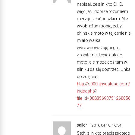
napisał, że silnik to OHC,
więc jeśli dobrze rozumiem
rozrząd z łańcuszkiem. Nie
wyobrażam sobie, żeby
chińskie moto w tej cenie nie
miało wałka
wyrównoważającego.
Zrobiłem zdjęcie całego
moto, ale może coś tam w
silniku da się dostrzec. Linka
do zdjęcia:
http://s000.tinyupload.com/
index.php?
file_id=08835693751268056
771
sailor
2016-04-10, 16:34
Seth, silnik to braciszek tego