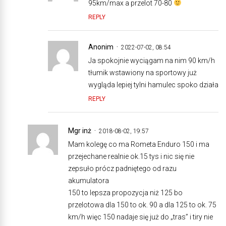
95km/max a przelot 70-80
REPLY
Anonim
2022-07-02, 08:54
Ja spokojnie wyciągam na nim 90 km/h
tłumik wstawiony na sportowy już
wygląda lepiej tylni hamulec spoko działa
REPLY
Mgr inż
2018-08-02, 19:57
Mam kolegę co ma Rometa Enduro 150 i ma
przejechane realnie ok.15 tys i nic się nie
zepsuło prócz padniętego od razu
akumulatora
150 to lepsza propozycja niż 125 bo
przelotowa dla 150 to ok. 90 a dla 125 to ok. 75
km/h więc 150 nadaje się już do „tras” i tiry nie