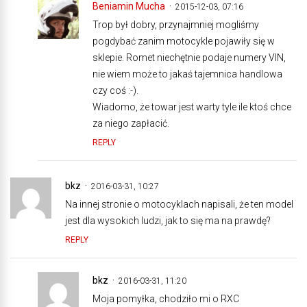
Beniamin Mucha
2015-12-03, 07:16
Trop był dobry, przynajmniej mogliśmy
pogdybać zanim motocykle pojawiły się w
sklepie. Romet niechętnie podaje numery VIN,
nie wiem może to jakaś tajemnica handlowa
czy coś :-).
Wiadomo, że towar jest warty tyle ile ktoś chce
za niego zapłacić.
REPLY
bkz
2016-03-31, 10:27
Na innej stronie o motocyklach napisali, że ten model
jest dla wysokich ludzi, jak to się ma na prawdę?
REPLY
bkz
2016-03-31, 11:20
Moja pomyłka, chodziło mi o RXC