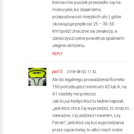
kierowców puszek przesiadło się na
motocykle, bo dzięki temu
przepustowość miejskich ulic ( gdzie
obowiązuje prędkość 25 – 30- 50
km/godz) znacznie się zwiększy, a
zanieczyszczenie powietrza spalinami
ulegnie obniżeniu.
REPLY
jas13
2018-08-03, 11:42
Ale do legalnego prowadzenia Rometa
150 potrzebujesz minimum A2 lub A, na
A1 niestety nie polecisz.
Jak to już kiedyś ktoś tu ładnie napisał,
„jeśli ktoś chce Cię wyprzedzić, to zrobi to
nieważne, czy jedziesz rowerem, czy
Ferrari”, jeśli ktoś się boi wyprzedzania
przez ciężarówkę, to albo niech sobie