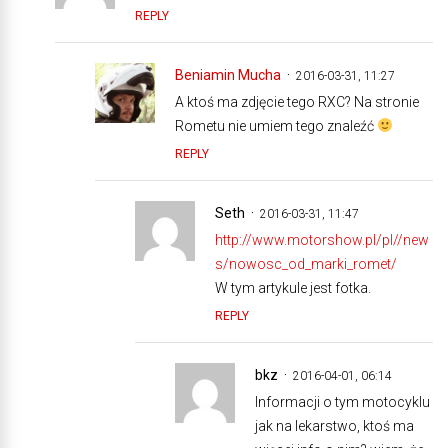
REPLY
Beniamin Mucha
2016-03-31, 11:27
A ktoś ma zdjęcie tego RXC? Na stronie
Rometu nie umiem tego znaleźć
REPLY
Seth
2016-03-31, 11:47
http://www.motorshow.pl/pl//new
s/nowosc_od_marki_romet/
W tym artykule jest fotka.
REPLY
bkz
2016-04-01, 06:14
Informacji o tym motocyklu
jak na lekarstwo, ktoś ma