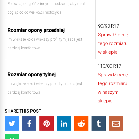
Porównaj długość z innymi modelami, aby mieć
pogląd co do wielkości motocykla
90/90 R17
Rozmiar opony przedniej
Sprawdź cenę
Im większe koło i większy profil tym jazda jest
tego rozmiaru
bardziej komfortowa
w sklepie
110/80 R17
Rozmiar opony tylnej
Sprawdź cenę
tego rozmiaru
Im większe koło i większy profil tym jazda jest
w naszym
bardziej komfortowa
sklepie
SHARE THIS POST