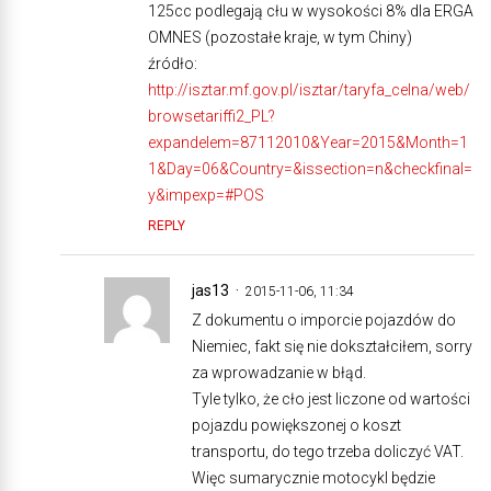
125cc podlegają cłu w wysokości 8% dla ERGA
OMNES (pozostałe kraje, w tym Chiny)
źródło:
http://isztar.mf.gov.pl/isztar/taryfa_celna/web/
browsetariffi2_PL?
expandelem=87112010&Year=2015&Month=1
1&Day=06&Country=&issection=n&checkfinal=
y&impexp=#POS
REPLY
jas13
2015-11-06, 11:34
Z dokumentu o imporcie pojazdów do
Niemiec, fakt się nie dokształciłem, sorry
za wprowadzanie w błąd.
Tyle tylko, że cło jest liczone od wartości
pojazdu powiększonej o koszt
transportu, do tego trzeba doliczyć VAT.
Więc sumarycznie motocykl będzie