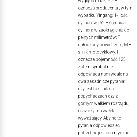
wygląda to tak: YG –
oznacza producenta , w tym
wypadku Yingang; 1- ilość
cylindrów ; 52 – średnica
cylindra w zaokrągleniu do
pełnych milimetrów; F –
chłodzony powietrzem; M –
silnik motocyklowy; I –
oznacza pojemność 125.
Zatem symbol nie
odpowiada nam wcale na
dwa zasadnicze pytania:
czy jest to silnik na
popychaczach czy z
górnym walkiem rozrządu,
oraz czy ma wałek
wyważający. Aby na te
pytania odpowiedzieć,
potrzebne jest autentyczne