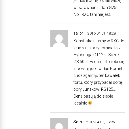
jednak trochę różnić widzę
w porównaniu do YG250.
No i RXC tani nie jest.
sailor
2016-04-01, 18:28
Konstrukcja ramy w RXC do
złudzenia przypomina tą z
Hyosunga GT125 i Suzuki
GS 500 …w sumie to robi się
interesująco.. widać Romet
chce zgarnąć ten kawałek
tortu, który przypadał do tej
pory Junakowi RS125…
Ceną pasują do siebie
idealnie
Seth
2016-04-01, 18:35