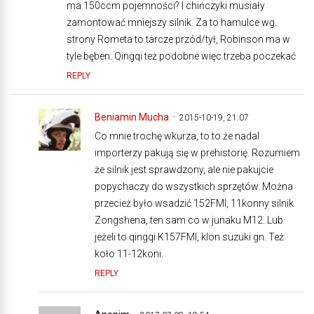
ma 150ccm pojemności? I chińczyki musiały
zamontować mniejszy silnik. Za to hamulce wg.
strony Rometa to tarcze przód/tył, Robinson ma w
tyle bęben. Qingqi też podobne więc trzeba poczekać
REPLY
Beniamin Mucha
2015-10-19, 21:07
Co mnie trochę wkurza, to to że nadal
importerzy pakują się w prehistorię. Rozumiem
że silnik jest sprawdzony, ale nie pakujcie
popychaczy do wszystkich sprzętów. Można
przecież było wsadzić 152FMI, 11konny silnik
Zongshena, ten sam co w junaku M12. Lub
jeżeli to qingqi K157FMI, klon suzuki gn. Też
koło 11-12koni.
REPLY