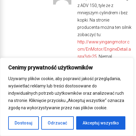
z ADV 150, tyle że z
mniejszym cylindrem i bez
kopki. Na stronie
producenta można ten silnik
zobaczyć tu:
http://www.yingangmotor.c
om/EnMotor/EngineDetail.a
spx?id=25
. Niemal
identyczny silnik produkuje
Cenimy prywatność użytkowników
Lifan:
http://www.lifan.com/Englis
Używamy plików cookie, aby poprawić jakość przeglądania,
h/Mall/MotorEngineView.as
wyświetlać reklamy lub treści dostosowane do
px?32fab049-6555-4c12-
indywidualnych potrzeb użytkowników oraz analizować ruch
a56a-616f7c77167f
. Ten
na stronie. Kliknięcie przycisku „Akceptuj wszystkie” oznacza
jednak w wersji 125ccm ma
zgodę na wykorzystywanie przez nas plików cookie.
inna średnicę tłoka
(57.3mm). Jest to kopia
Dostosuj
Odrzucać
Akceptuj wszystko
silnika Hondy CB z górnym