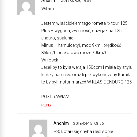
Anonim
2017-07-09, 19:54
Witam
Jestem właścicielem tego rometa rx tour 125
Plus – wygoda, zwinność, duży jak na 125,
enduro, spalanie
Minus – hamulce tył, moc 9km i prędkość
85km/h przelotowa może 70km/h
Wniosek
Jeżeli by to była wersja 150ccm i miała by z tyłu
lepszy hamulec oraz lepiej wykończony tłumik
to by był motor marzeń W KLASIE ENDURO 125
POZDRAWIAM
REPLY
Anonim
2018-04-15, 08:56
PS; Dotarł się chyba i leci sobie