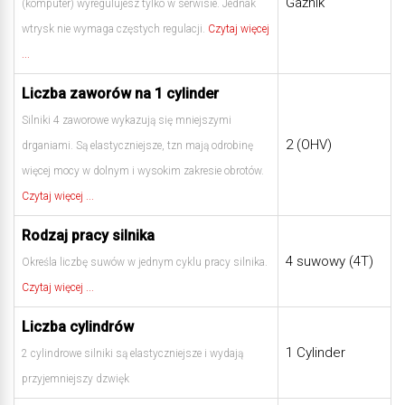
Gaźnik
(komputer) wyregulujesz tylko w serwisie. Jednak
wtrysk nie wymaga częstych regulacji.
Czytaj więcej
...
Liczba zaworów na 1 cylinder
Silniki 4 zaworowe wykazują się mniejszymi
2 (OHV)
drganiami. Są elastyczniejsze, tzn mają odrobinę
więcej mocy w dolnym i wysokim zakresie obrotów.
Czytaj więcej ...
Rodzaj pracy silnika
4 suwowy (4T)
Określa liczbę suwów w jednym cyklu pracy silnika.
Czytaj więcej ...
Liczba cylindrów
1 Cylinder
2 cylindrowe silniki są elastyczniejsze i wydają
przyjemniejszy dzwięk