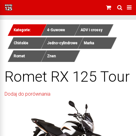
Kategorie:
4-Suwowe
ADV i crossy
Chińskie
Jedno-cylindrowe
Marka
Romet
Znen
Romet RX 125 Tour
Dodaj do porównania