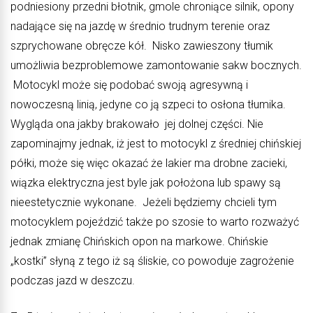
podniesiony przedni błotnik, gmole chroniące silnik, opony
nadające się na jazdę w średnio trudnym terenie oraz
szprychowane obręcze kół. Nisko zawieszony tłumik
umożliwia bezproblemowe zamontowanie sakw bocznych.
Motocykl może się podobać swoją agresywną i
nowoczesną linią, jedyne co ją szpeci to osłona tłumika.
Wygląda ona jakby brakowało jej dolnej części. Nie
zapominajmy jednak, iż jest to motocykl z średniej chińskiej
półki, może się więc okazać że lakier ma drobne zacieki,
wiązka elektryczna jest byle jak położona lub spawy są
nieestetycznie wykonane. Jeżeli będziemy chcieli tym
motocyklem pojeździć także po szosie to warto rozważyć
jednak zmianę Chińskich opon na markowe. Chińskie
„kostki” słyną z tego iż są śliskie, co powoduje zagrożenie
podczas jazd w
deszczu.