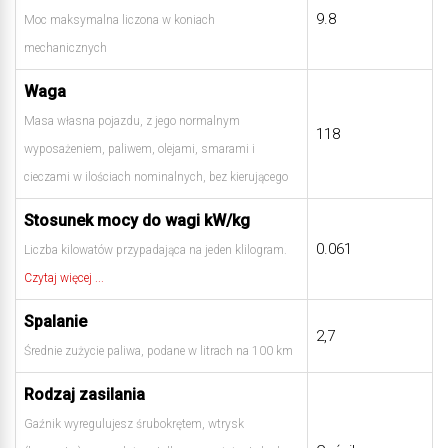
9.8
Moc maksymalna liczona w koniach
mechanicznych
Waga
Masa własna pojazdu, z jego normalnym
118
wyposażeniem, paliwem, olejami, smarami i
cieczami w ilościach nominalnych, bez kierującego
Stosunek mocy do wagi kW/kg
0.061
Liczba kilowatów przypadająca na jeden klilogram.
Czytaj więcej ...
Spalanie
2,7
Średnie zużycie paliwa, podane w litrach na 100 km
Rodzaj zasilania
Gaźnik wyregulujesz śrubokrętem, wtrysk