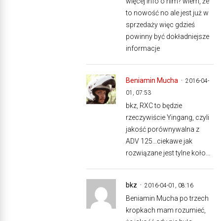
więcej info o nim? wiem, że
to nowość no ale jest już w
sprzedaży więc gdzieś
powinny być dokładniejsze
informacje
Beniamin Mucha
2016-04-
01, 07:53
bkz, RXC to będzie
rzeczywiście Yingang, czyli
jakość porównywalna z
ADV 125…ciekawe jak
rozwiązane jest tylne koło…
bkz
2016-04-01, 08:16
Beniamin Mucha po trzech
kropkach mam rozumieć,