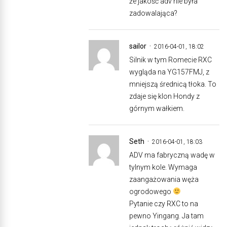
że jakość adv nie była
zadowalająca?
sailor
2016-04-01, 18:02
Silnik w tym Romecie RXC
wygląda na YG157FMJ, z
mniejszą średnicą tłoka. To
zdaje się klon Hondy z
górnym wałkiem.
Seth
2016-04-01, 18:03
ADV ma fabryczną wadę w
tylnym kole. Wymaga
zaangażowania węża
ogrodowego
Pytanie czy RXC to na
pewno Yingang. Ja tam