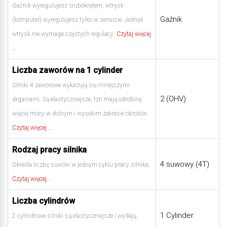
Gaźnik wyregulujesz śrubokrętem, wtrysk
Gaźnik
(komputer) wyregulujesz tylko w serwisie. Jednak
wtrysk nie wymaga częstych regulacji.
Czytaj więcej
...
Liczba zaworów na 1 cylinder
Silniki 4 zaworowe wykazują się mniejszymi
2 (OHV)
drganiami. Są elastyczniejsze, tzn mają odrobinę
więcej mocy w dolnym i wysokim zakresie obrotów.
Czytaj więcej ...
Rodzaj pracy silnika
4 suwowy (4T)
Określa liczbę suwów w jednym cyklu pracy silnika.
Czytaj więcej ...
Liczba cylindrów
1 Cylinder
2 cylindrowe silniki są elastyczniejsze i wydają