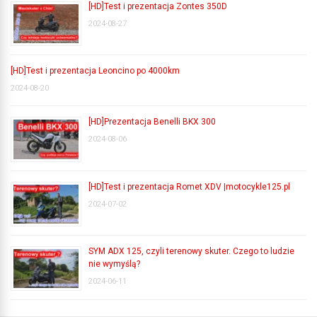
[HD]Test i prezentacja Zontes 350D
2024-08-27
[HD]Test i prezentacja Leoncino po 4000km
2024-08-20
[HD]Prezentacja Benelli BKX 300
2024-08-06
[HD]Test i prezentacja Romet XDV |motocykle125.pl
2024-07-02
SYM ADX 125, czyli terenowy skuter. Czego to ludzie
nie wymyślą?
2024-06-11