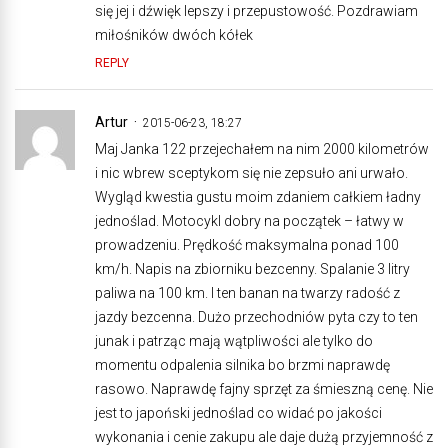
się jej i dźwięk lepszy i przepustowość. Pozdrawiam
miłośników dwóch kółek
REPLY
Artur
2015-06-23, 18:27
Maj Janka 122 przejechałem na nim 2000 kilometrów
i nic wbrew sceptykom się nie zepsuło ani urwało.
Wygląd kwestia gustu moim zdaniem całkiem ładny
jednoślad. Motocykl dobry na początek – łatwy w
prowadzeniu. Prędkość maksymalna ponad 100
km/h. Napis na zbiorniku bezcenny. Spalanie 3 litry
paliwa na 100 km. I ten banan na twarzy radość z
jazdy bezcenna. Dużo przechodniów pyta czy to ten
junak i patrząc mają wątpliwości ale tylko do
momentu odpalenia silnika bo brzmi naprawdę
rasowo. Naprawdę fajny sprzęt za śmieszną cenę. Nie
jest to japoński jednoślad co widać po jakości
wykonania i cenie zakupu ale daje dużą przyjemność z