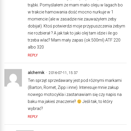
trąbki. Pomyślałem że mam mało oleju w lagach bo
w trakcie hamowania dość mocno nurkuje w 1
momencie (ale w zasadzie nie zauważyłem żeby
dobijał). Ktoś potwierdzi moje przypuszczenia żebym
nie rozbierał ? A jak tak to jaki olej tam idzie i ile go
trzeba wlać? Mam mały zapas (ok 500ml) ATF 220
albo 320
REPLY
alchemik
2016-07-11, 15:37
Ten sprzęt sprzedawany jest pod różnymi markami
(Barton, Romet, Zipp i inne). Interesuje mnie zakup
nowego motocykla i zastanawiam się czy napis na
baku ma jakieś znaczenie?
Jeśli tak, to który
wybrać?
REPLY