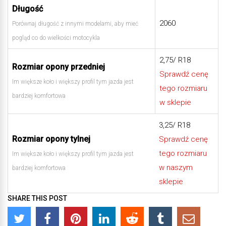
Długość
2060
Porównaj długość z innymi modelami, aby mieć
pogląd co do wielkości motocykla
2,75/ R18
Rozmiar opony przedniej
Sprawdź cenę
Im większe koło i większy profil tym jazda jest
tego rozmiaru
bardziej komfortowa
w sklepie
3,25/ R18
Rozmiar opony tylnej
Sprawdź cenę
tego rozmiaru
Im większe koło i większy profil tym jazda jest
w naszym
bardziej komfortowa
sklepie
SHARE THIS POST