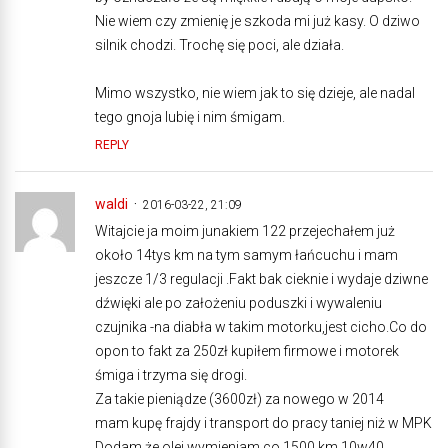
Nie wiem czy zmienię je szkoda mi już kasy. O dziwo
silnik chodzi. Trochę się poci, ale działa.
Mimo wszystko, nie wiem jak to się dzieje, ale nadal
tego gnoja lubię i nim śmigam.
REPLY
waldi
2016-03-22, 21:09
Witajcie ja moim junakiem 122 przejechałem już
około 14tys km na tym samym łańcuchu i mam
jeszcze 1/3 regulacji .Fakt bak cieknie i wydaje dziwne
dźwięki ale po założeniu poduszki i wywaleniu
czujnika -na diabła w takim motorku,jest cicho.Co do
opon to fakt za 250zł kupiłem firmowe i motorek
śmiga i trzyma się drogi.
Za takie pieniądze (3600zł) za nowego w 2014
mam kupę frajdy i transport do pracy taniej niż w MPK
Dodam że olej wymieniam co 1500 km 10w40