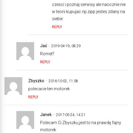
czesci i poznaj serwisy ale naocznie nie
w teorii kupujac np.zipp jestes zdany na
siebie
REPLY
Jaś
2019-04-19, 08:29
Romet?
REPLY
Zbyszko
2016-10-02, 11:08
polecacie ten motorek
REPLY
Janek
2017-05-24, 14:21
Polecam Ci Zbyszku,jest to na prawdę fajny
motorek