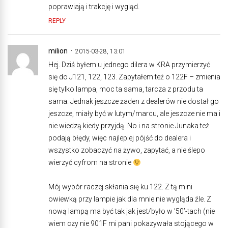
poprawiają i trakcję i wygląd.
REPLY
milion
2015-03-28, 13:01
Hej. Dziś byłem u jednego dilera w KRA przymierzyć
się do J121, 122, 123. Zapytałem też o 122F – zmienia
się tylko lampa, moc ta sama, tarcza z przodu ta
sama. Jednak jeszcze żaden z dealerów nie dostał go
jeszcze, miały być w lutym/marcu, ale jeszcze nie ma i
nie wiedzą kiedy przyjdą. No i na stronie Junaka też
podają błędy, więc najlepiej pójść do dealera i
wszystko zobaczyć na żywo, zapytać, a nie ślepo
wierzyć cyfrom na stronie
Mój wybór raczej skłania się ku 122. Z tą mini
owiewką przy lampie jak dla mnie nie wygląda źle. Z
nową lampą ma być tak jak jest/było w ’50’-tach (nie
wiem czy nie 901F mi pani pokazywała stojącego w