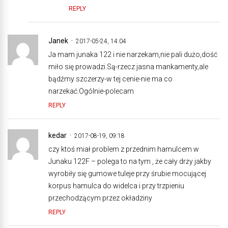
REPLY
Janek
2017-05-24, 14:04
Ja mam junaka 122 i nie narzekam,nie pali dużo,dość
miło się prowadzi.Są-rzecz jasna mankamenty,ale
bądźmy szczerzy-w tej cenie-nie ma co
narzekać.Ogólnie-polecam
REPLY
kedar
2017-08-19, 09:18
czy ktoś miał problem z przednim hamulcem w
Junaku 122F – polega to na tym , że cały drży jakby
wyrobiły się gumowe tuleje przy śrubie mocującej
korpus hamulca do widelca i przy trzpieniu
przechodzącym przez okładziny
REPLY