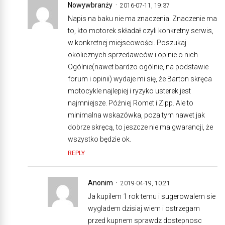
Nowywbranży
2016-07-11, 19:37
Napis na baku nie ma znaczenia. Znaczenie ma
to, kto motorek składał czyli konkretny serwis,
w konkretnej miejscowości. Poszukaj
okolicznych sprzedawców i opinie o nich.
Ogólnie(nawet bardzo ogólnie, na podstawie
forum i opinii) wydaje mi się, że Barton skręca
motocykle najlepiej i ryzyko usterek jest
najmniejsze. Później Romet i Zipp. Ale to
minimalna wskazówka, poza tym nawet jak
dobrze skręcą, to jeszcze nie ma gwarancji, że
wszystko będzie ok.
REPLY
Anonim
2019-04-19, 10:21
Ja kupilem 1 rok temu i sugerowalem sie
wygladem dzisiaj wiem i ostrzegam
przed kupnem sprawdz dostepnosc