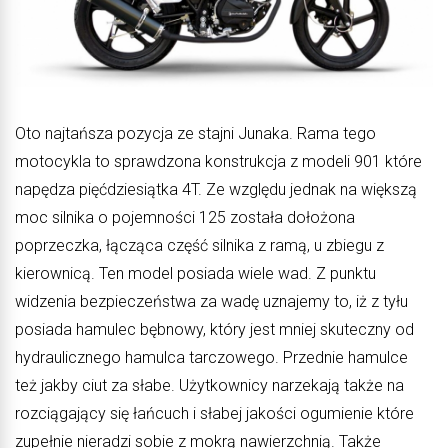
Oto najtańsza pozycja ze stajni Junaka. Rama tego
motocykla to sprawdzona konstrukcja z modeli 901 które
napędza pięćdziesiątka 4T. Ze względu jednak na większą
moc silnika o pojemności 125 została dołożona
poprzeczka, łącząca część silnika z ramą, u zbiegu z
kierownicą. Ten model posiada wiele wad. Z punktu
widzenia bezpieczeństwa za wadę uznajemy to, iż z tyłu
posiada hamulec bębnowy, który jest mniej skuteczny od
hydraulicznego hamulca tarczowego. Przednie hamulce
też jakby ciut za słabe. Użytkownicy narzekają także na
rozciągający się łańcuch i słabej jakości ogumienie które
zupełnie nieradzi sobie z mokrą nawierzchnią. Także