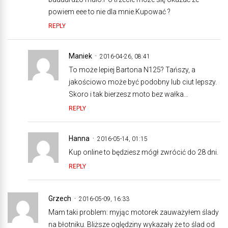
powiem eee to nie dla mnie.Kupować ?
REPLY
Maniek
2016-04-26, 08:41
To może lepiej Bartona N125? Tańszy, a
jakościowo może być podobny lub ciut lepszy.
Skoro i tak bierzesz moto bez wałka…
REPLY
Hanna
2016-05-14, 01:15
Kup online to będziesz mógł zwrócić do 28 dni.
REPLY
Grzech
2016-05-09, 16:33
Mam taki problem: myjąc motorek zauważyłem ślady
na błotniku. Bliższe oględziny wykazały że to ślad od