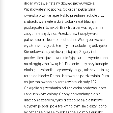
drgań wydawał fatalny dzwięk, jak wuwuzela.
Wpakowałem rozpórkę. Od drgań pękła tylna
owiewka przy kanapie. Pękło przednie nadkole przy
śrubach, wstawiłem do środka kawał blachy i
poskręcałem to jakoś. Brak filtra paliwa, regularnie
zapychała się dysza. Przedziurawił się pływak i
paliwo ciurem leciało na chodnik. Więcej paliwa się
wylało niż przejeździłem. Tylne nadkole się odkręciło.
Kierunkowskazy się luzują i fajtają. Zegary i ich
podświetlenie już dawno nie żyją. Lampa wymieniona
na okrągłą z żarówką H4. Przednie uszy przy kanapie
okalające zbiornik porysowały mi go, tak że zdarła się
farba do blachy. Rama i kierownica pordzewiała. Rura
też już malowana bo zardzewiała jak rudy 102.
Odkręciła się zembatka od zabieraka podczas jazdy.
Łańcuch wymieniony. Opony do wymiany ale nie
dlatego że zdarłem, tylko dlatego że są plastikowe.
Gdybym je zdarł po 4 tys km to bym się cieszył bo to
by oznaczało że są miękkie i dbają o moje dupsko.