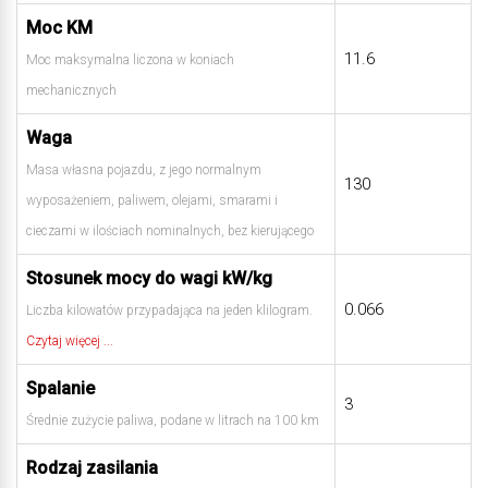
Moc KM
11.6
Moc maksymalna liczona w koniach
mechanicznych
Waga
Masa własna pojazdu, z jego normalnym
130
wyposażeniem, paliwem, olejami, smarami i
cieczami w ilościach nominalnych, bez kierującego
Stosunek mocy do wagi kW/kg
0.066
Liczba kilowatów przypadająca na jeden klilogram.
Czytaj więcej ...
Spalanie
3
Średnie zużycie paliwa, podane w litrach na 100 km
Rodzaj zasilania