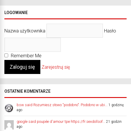
LOGOWANIE
Nazwa użytkownika
Hasło
Remember Me
Zarejestruj się
OSTATNIE KOMENTARZE
bsw said Rozumiesz słowo "podobno". Podobno w ubi...
1 godzinę
ago
google said poupée d'amour tpe https://fr.sexdollsof...
21 godzin
ago