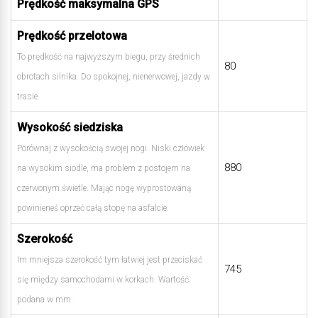
Prędkość maksymalna GPS
Prędkość przelotowa
To prędkość na najwyższym biegu, przy średnich
80
obrotach silnika. Do spokojnej, nienerwowej, jazdy w
trasie.
Wysokość siedziska
Porównaj z wysokością swojej nogi. Niski człowiek
880
na wysokim siodle, ma problem z postojem na
czerwonym świetle. Mając nogę wyprostowaną
powinieneś oprzeć całą stopę na asfalcie.
Szerokość
Im mniejsza szerokość tym łatwiej jest przeciskać
745
się między samochodami w korkach. Wartość
podana w mm.