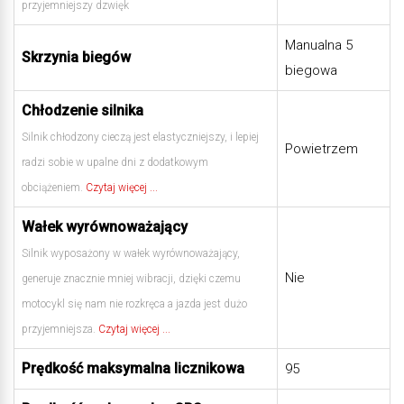
przyjemniejszy dzwięk
Manualna 5
Skrzynia biegów
biegowa
Chłodzenie silnika
Silnik chłodzony cieczą jest elastyczniejszy, i lepiej
Powietrzem
radzi sobie w upalne dni z dodatkowym
obciążeniem.
Czytaj więcej ...
Wałek wyrównoważający
Silnik wyposażony w wałek wyrównoważający,
Nie
generuje znacznie mniej wibracji, dzięki czemu
motocykl się nam nie rozkręca a jazda jest dużo
przyjemniejsza.
Czytaj więcej ...
Prędkość maksymalna licznikowa
95