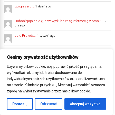
google said ...
1 dzień ago
Hahaalejaja said @bsw wydłubałeś tą informację z nosa ? ...
2
dni ago
said Prawda...
1 tydzień ago
Maciej said Wersja z roku 2026 ma ABS - na przód i t...
1 miesiąc
ago
Cenimy prywatność użytkowników
Sa 1100 said Jak to skomentuje? czemu kupują tanie Ho...
1
Używamy plików cookie, aby poprawić jakość przeglądania,
miesiąc ago
wyświetlać reklamy lub treści dostosowane do
indywidualnych potrzeb użytkowników oraz analizować ruch
jas13 said @bsw, polowałem na GB w lutym 2025, już ...
1 miesiąc
ago
na stronie. Kliknięcie przycisku „Akceptuj wszystkie” oznacza
zgodę na wykorzystywanie przez nas plików cookie.
bsw said Z drugiej strony tegorocznym ewenementem...
1 miesiąc
ago
Dostosuj
Odrzucać
Akceptuj wszystko
jas13 said @bsw, dobra 125 potrafi kosztować prawie...
1
miesiąc ago