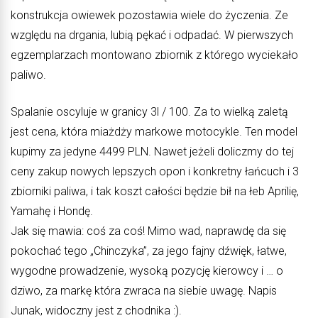
konstrukcja owiewek pozostawia wiele do życzenia. Ze
względu na drgania, lubią pękać i odpadać. W pierwszych
egzemplarzach montowano zbiornik z którego wyciekało
paliwo.
Spalanie oscyluje w granicy 3l / 100. Za to wielką zaletą
jest cena, która miażdży markowe motocykle. Ten model
kupimy za jedyne 4499 PLN. Nawet jeżeli doliczmy do tej
ceny zakup nowych lepszych opon i konkretny łańcuch i 3
zbiorniki paliwa, i tak koszt całości będzie bił na łeb Aprilię,
Yamahę i Hondę.
Jak się mawia: coś za coś! Mimo wad, naprawdę da się
pokochać tego „Chinczyka”, za jego fajny dźwięk, łatwe,
wygodne prowadzenie, wysoką pozycję kierowcy i … o
dziwo, za markę która zwraca na siebie uwagę. Napis
Junak, widoczny jest z chodnika :).