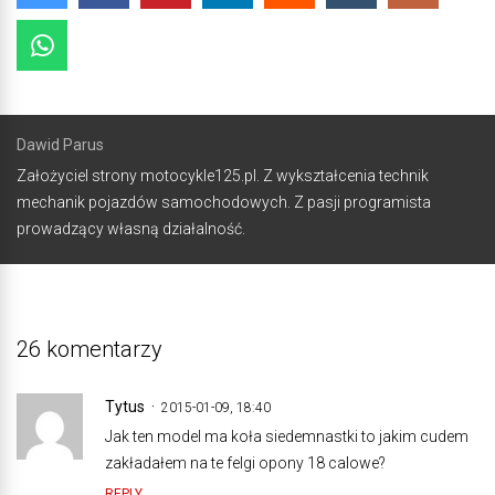
Dawid Parus
Założyciel strony motocykle125.pl. Z wykształcenia technik
mechanik pojazdów samochodowych. Z pasji programista
prowadzący własną działalność.
26 komentarzy
Tytus
2015-01-09, 18:40
Jak ten model ma koła siedemnastki to jakim cudem
zakładałem na te felgi opony 18 calowe?
REPLY