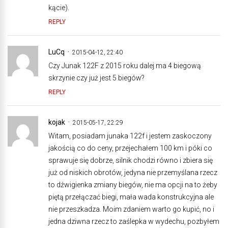
kącie).
REPLY
LuCq
2015-04-12, 22:40
Czy Junak 122F z 2015 roku dalej ma 4 biegową
skrzynie czy już jest 5 biegów?
REPLY
kojak
2015-05-17, 22:29
Witam, posiadam junaka 122f i jestem zaskoczony
jakością co do ceny, przejechałem 100 km i póki co
sprawuje się dobrze, silnik chodzi równo i zbiera się
już od niskich obrotów, jedyna nie przemyślana rzecz
to dźwigienka zmiany biegów, nie ma opcji na to żeby
piętą przełączać biegi, mała wada konstrukcyjna ale
nie przeszkadza. Moim zdaniem warto go kupić, no i
jedna dziwna rzecz to zaślepka w wydechu, pozbyłem