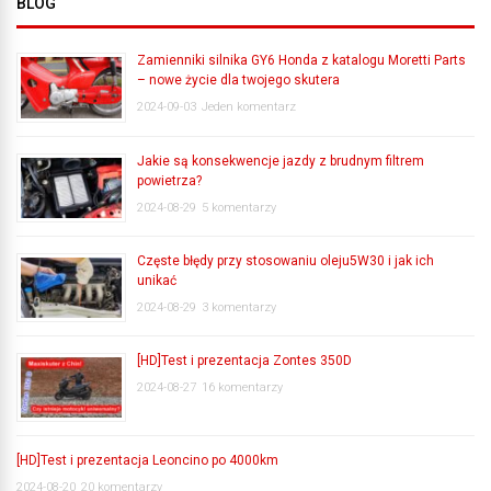
BLOG
Zamienniki silnika GY6 Honda z katalogu Moretti Parts
– nowe życie dla twojego skutera
2024-09-03
Jeden komentarz
Jakie są konsekwencje jazdy z brudnym filtrem
powietrza?
2024-08-29
5 komentarzy
Częste błędy przy stosowaniu oleju5W30 i jak ich
unikać
2024-08-29
3 komentarzy
[HD]Test i prezentacja Zontes 350D
2024-08-27
16 komentarzy
[HD]Test i prezentacja Leoncino po 4000km
2024-08-20
20 komentarzy