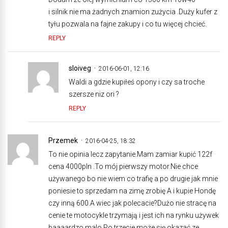
i silnik nie ma żadnych znamion zużycia .Duży kufer z
tyłu pozwala na fajne zakupy i co tu więcej chcieć.
REPLY
sloiveg
2016-06-01, 12:16
Waldi a gdzie kupiłeś opony i czy sa troche
szersze niz ori ?
REPLY
Przemek
2016-04-25, 18:32
To nie opinia lecz zapytanie.Mam zamiar kupić 122f
cena 4000pln .To mój pierwszy motor.Nie chce
używanego bo nie wiem co trafię a po drugie jak mnie
poniesie to sprzedam na zimę zrobię A i kupie Hondę
czy inną 600.A wiec jak polecacie?Dużo nie stracę na
cenie te motocykle trzymają i jest ich na rynku używek
baaaardzo malo.Po trzecie może się okazać ze