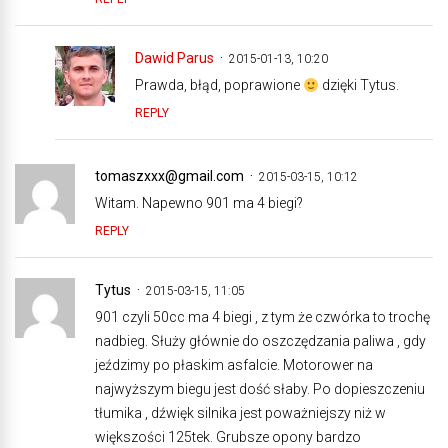
Dawid Parus
2015-01-13, 10:20
Prawda, błąd, poprawione
dzięki Tytus.
REPLY
tomaszxxx@gmail.com
2015-03-15, 10:12
Witam. Napewno 901 ma 4 biegi?
REPLY
Tytus
2015-03-15, 11:05
901 czyli 50cc ma 4 biegi , z tym że czwórka to trochę
nadbieg. Służy głównie do oszczędzania paliwa , gdy
jeździmy po płaskim asfalcie. Motorower na
najwyższym biegu jest dość słaby. Po dopieszczeniu
tłumika , dźwięk silnika jest poważniejszy niż w
większości 125tek. Grubsze opony bardzo