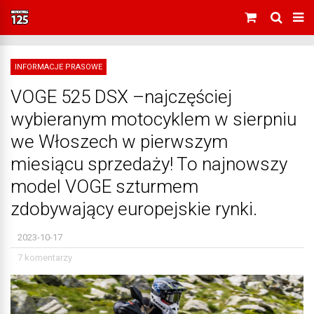
INFORMACJE PRASOWE
VOGE 525 DSX –najczęściej
wybieranym motocyklem w sierpniu
we Włoszech w pierwszym
miesiącu sprzedaży! To najnowszy
model VOGE szturmem
zdobywający europejskie rynki.
2023-10-17
7 komentarzy