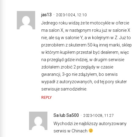
jas13
2023-10-24, 12:10
Jednego roku widzę że te motocykle w ofercie
ma salon X, w następnym roku już w salonie X
nie, ale są w salonie Y, a w kolejnym w Z. Już to
przerobiłem z skuterem 50-ką innej marki, sklep
w którym kupiłem przestał być dealerem, więc
na przegląd gdzie indziej, w drugim serwisie
zdołałem zrobić 2 przeglądy w czasie
gwarancji, 3-go nie zdążyłem, bo serwis
wypadł z autoryzowanych, od tej pory skuter
serwisuje samodzielnie.
REPLY
Sa lub Sa500
2023-10-28, 11:27
Wychodzi że najbliższy autoryzowany
serwis w Chinach