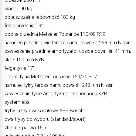
prześwit 200 mm
waga 190 kg
dopuszczalna ładowność 183 kg
felga przednia 19”
opona przednia Metzeler Tourance 110/80 R19
hamulec przedni dwie tarcze hamulcowe śr. 298 mm Nissin
zawieszenie przednie amortyzator upside-down, śr. 41 mm,
skok 150 mm KYB
felga tylna 17”
opona tylna Metzeler Tourance 150/70 R17
hamulec tylny tarcza hamulcowa śr. 240 mm Nissin
zawieszenie tylne Amortyzator monoshock KYB
system abs
tryby jazdy dwukanałowy ABS Bosch
dwa tryby do wyboru (standard/sport)
zbiornik paliwa 16,5 l