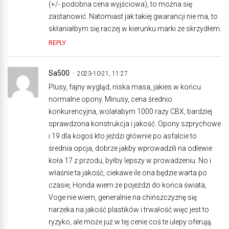
(+/- podobna cena wyjściowa), to można się
zastanowić. Natomiast jak takiej gwarancji nie ma, to
skłaniałbym się raczej w kierunku marki ze skrzydłem.
REPLY
Sa500
2023-10-21, 11:27
Plusy, fajny wygląd, niska masa, jakies w końcu
normalne opony. Minusy, cena średnio
konkurencyjna, wolałabym 1000 razy CBX, bardziej
sprawdzona konstrukcja i jakość. Opony szprychowe
i 19 dla kogoś kto jeździ głównie po asfalcie to
średnia opcja, dobrze jakby wprowadzili na odlewie
koła 17 z przodu, byłby lepszy w prowadzeniu. No i
właśnie ta jakość, ciekawe ile ona będzie warta po
czasie, Honda wiem że pojeździ do końca świata,
Voge nie wiem, generalnie na chińszczyznę się
narzeka na jakość plastików i trwałość więc jest to
ryzyko, ale może już w tej cenie coś te ulepy oferują.