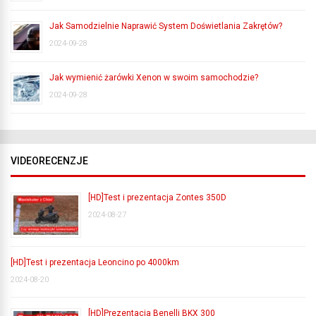
Jak Samodzielnie Naprawić System Doświetlania Zakrętów?
2024-09-28
Jak wymienić żarówki Xenon w swoim samochodzie?
2024-09-28
VIDEORECENZJE
[HD]Test i prezentacja Zontes 350D
2024-08-27
[HD]Test i prezentacja Leoncino po 4000km
2024-08-20
[HD]Prezentacja Benelli BKX 300