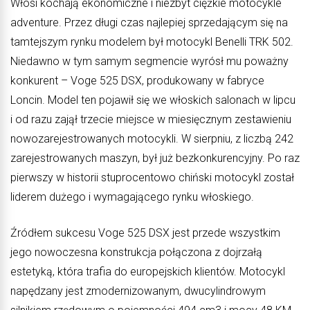
Włosi kochają ekonomiczne i niezbyt ciężkie motocykle
adventure. Przez długi czas najlepiej sprzedającym się na
tamtejszym rynku modelem był motocykl Benelli TRK 502.
Niedawno w tym samym segmencie wyrósł mu poważny
konkurent – Voge 525 DSX, produkowany w fabryce
Loncin. Model ten pojawił się we włoskich salonach w lipcu
i od razu zajął trzecie miejsce w miesięcznym zestawieniu
nowozarejestrowanych motocykli. W sierpniu, z liczbą 242
zarejestrowanych maszyn, był już bezkonkurencyjny. Po raz
pierwszy w historii stuprocentowo chiński motocykl został
liderem dużego i wymagającego rynku włoskiego.
Źródłem sukcesu Voge 525 DSX jest przede wszystkim
jego nowoczesna konstrukcja połączona z dojrzałą
estetyką, która trafia do europejskich klientów. Motocykl
napędzany jest zmodernizowanym, dwucylindrowym