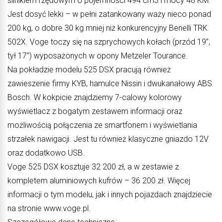
silnikiem rzędowym o pojemności 494 cm3 i mocy 48 KM.
Jest dosyć lekki – w pełni zatankowany waży nieco ponad
200 kg, o dobre 30 kg mniej niż konkurencyjny Benelli TRK
502X. Voge toczy się na szprychowych kołach (przód 19”,
tył 17”) wyposażonych w opony Metzeler Tourance.
Na pokładzie modelu 525 DSX pracują również
zawieszenie firmy KYB, hamulce Nissin i dwukanałowy ABS
Bosch. W kokpicie znajdziemy 7-calowy kolorowy
wyświetlacz z bogatym zestawem informacji oraz
możliwością połączenia ze smartfonem i wyświetlania
strzałek nawigacji. Jest tu również klasyczne gniazdo 12V
oraz dodatkowo USB.
Voge 525 DSX kosztuje 32 200 zł, a w zestawie z
kompletem aluminiowych kufrów – 36 200 zł. Więcej
informacji o tym modelu, jak i innych pojazdach znajdziecie
na stronie www.voge.pl.