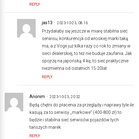
REPLY
jas13
2023-10-23, 08:16
Przydałaby się jeszcze w miarę stabilna sieć
serwisu, konkurencja od włoskiej marki taką
ma, a z Voge już kilka razy co rok to zmiany w
sieci dealerskiej, to też nie buduje zaufania. Jak
spojrzę na japońską 4-kę, to sieć praktycznie
niezmienna od ostatnich 15-20lat.
REPLY
Anonim
2023-10-23, 20:32
Będą chętni do płacenia za przeglądy i naprawy tyle ile
kasują za to serwisy ,,markowe” (400-800 zł) to
będzie i stabilna sieć serwisów pojazdów tych
tańszych marek.
REPLY