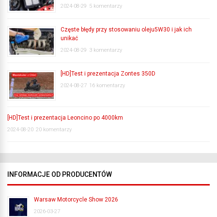
2024-08-29
5 komentarzy
Częste błędy przy stosowaniu oleju5W30 i jak ich
unikać
2024-08-29
3 komentarzy
[HD]Test i prezentacja Zontes 350D
2024-08-27
16 komentarzy
[HD]Test i prezentacja Leoncino po 4000km
2024-08-20
20 komentarzy
INFORMACJE OD PRODUCENTÓW
Warsaw Motorcycle Show 2026
2026-03-27