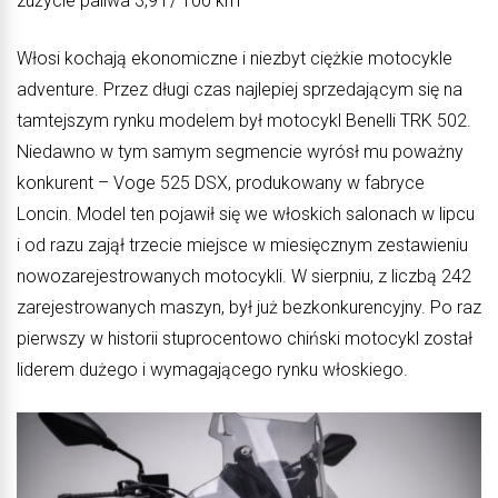
zużycie paliwa 3,9 l / 100 km
Włosi kochają ekonomiczne i niezbyt ciężkie motocykle
adventure. Przez długi czas najlepiej sprzedającym się na
tamtejszym rynku modelem był motocykl Benelli TRK 502.
Niedawno w tym samym segmencie wyrósł mu poważny
konkurent – Voge 525 DSX, produkowany w fabryce
Loncin. Model ten pojawił się we włoskich salonach w lipcu
i od razu zajął trzecie miejsce w miesięcznym zestawieniu
nowozarejestrowanych motocykli. W sierpniu, z liczbą 242
zarejestrowanych maszyn, był już bezkonkurencyjny. Po raz
pierwszy w historii stuprocentowo chiński motocykl został
liderem dużego i wymagającego rynku włoskiego.