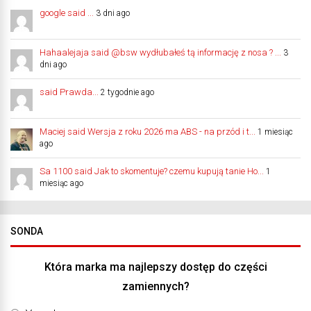
google said ...
3 dni ago
Hahaalejaja said @bsw wydłubałeś tą informację z nosa ? ...
3
dni ago
said Prawda...
2 tygodnie ago
Maciej said Wersja z roku 2026 ma ABS - na przód i t...
1 miesiąc
ago
Sa 1100 said Jak to skomentuje? czemu kupują tanie Ho...
1
miesiąc ago
SONDA
Która marka ma najlepszy dostęp do części
zamiennych?