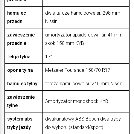
hamulec
dwie tarcze hamulcowe śr. 298 mm
przedni
Nissin
zawieszenie
amortyzator upside-down, śr. 41 mm,
przednie
skok 150 mm KYB
felga tylna
17”
opona tylna
Metzeler Tourance 150/70 R17
hamulec tylny
tarcza hamulcowa śr. 240 mm Nissin
zawieszenie
Amortyzator monoshock KYB
tylne
system abs
dwukanałowy ABS Bosch dwa tryby
tryby jazdy
do wyboru (standard/sport)