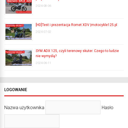
2024-08-06
[HD]Test i prezentacja Romet XDV |motocykle125.pl
2024-07-02
SYM ADX 125, czyli terenowy skuter. Czego to ludzie
nie wymyślą?
2024-06-11
LOGOWANIE
Nazwa użytkownika
Hasło