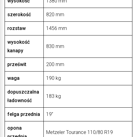
wysokość
1380 mm
szerokość
820 mm
rozstaw
1456 mm
wysokość
830 mm
kanapy
prześwit
200 mm
waga
190 kg
dopuszczalna
183 kg
ładowność
felga przednia
19”
opona
Metzeler Tourance 110/80 R19
przednia