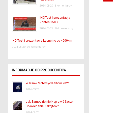
2024-08-29
3 komentarzy
[HD]Test i prezentacja
Zontes 350D
2024-08-27
16 komentarzy
[HD]Test i prezentacja Leoncino po 4000km
2024-08-20
20 komentarzy
INFORMACJE OD PRODUCENTÓW
Warsaw Motorcycle Show 2026
2026-03-27
Jak Samodzielnie Naprawić System
Doświetlania Zakrętów?
2024-09-28