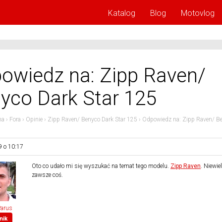
Katalog
Blog
Motovlog
owiedz na: Zipp Raven/
yco Dark Star 125
na
›
Fora
›
Opinie
›
Zipp Raven/ Benyco Dark Star 125
›
Odpowiedz na: Zipp Raven/ B
9 o 10:17
Oto co udało mi się wyszukać na temat tego modelu.
Zipp Raven
. Niewiel
zawsze coś.
Parus
nik