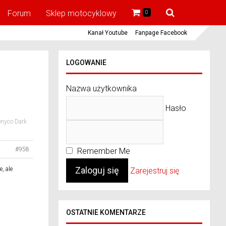
Forum
Sklep motocyklowy
0
Kanał Youtube
Fanpage Facebook
LOGOWANIE
Nazwa użytkownika
Hasło
enyco Dark
#958
Remember Me
e, ale
Zarejestruj się
OSTATNIE KOMENTARZE