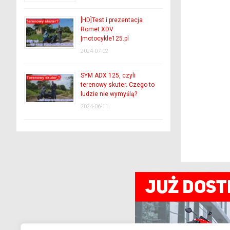
[HD]Test i prezentacja
Romet XDV
|motocykle125.pl
2024-07-02
SYM ADX 125, czyli
terenowy skuter. Czego to
ludzie nie wymyślą?
2024-06-11