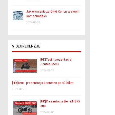
Jak wymienić żarówki Xenon w swoim
samochodzie?
2024-09-28
VIDEORECENZJE
[HD]Test i prezentacja
Zontes 350D
2024-08-27
[HD]Test i prezentacja Leoncino po 4000km
2024-08-20
[HD]Prezentacja Benelli BKX
300
2024-08-06