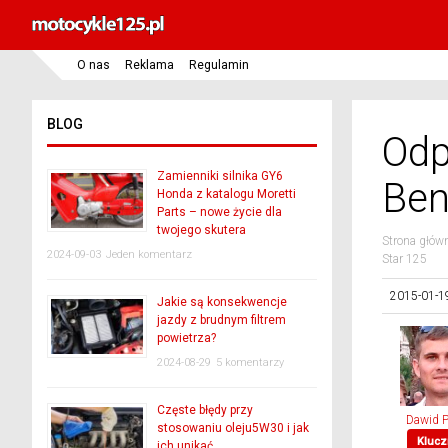
O nas
Reklama
Regulamin
BLOG
Odp
Zamienniki silnika GY6
Ben
Honda z katalogu Moretti
Parts – nowe życie dla
twojego skutera
Strona głów
2024-09-03
Jeden komentarz
Star 125
2015-01-1
Jakie są konsekwencje
jazdy z brudnym filtrem
powietrza?
2024-08-29
5 komentarzy
Częste błędy przy
Dawid 
stosowaniu oleju5W30 i jak
Klucz
ich unikać