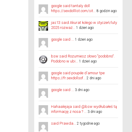
google said tantaly doll
https://sexdolllist.com/sit...
8 godzin ago
jas13 said Akurat kolego w styczeń/luty
2025 rozważ...
1 dzień ago
google said ...
1 dzień ago
bsw said Rozumiesz słowo "podobno".
Podobno w ubi...
1 dzień ago
google said poupée d'amour tpe
https://fr.sexdollsof...
2 dni ago
google said ...
3 dni ago
Hahaalejaja said @bsw wydłubałeś tą
informację z nosa ? ...
3 dni ago
said Prawda...
2 tygodnie ago