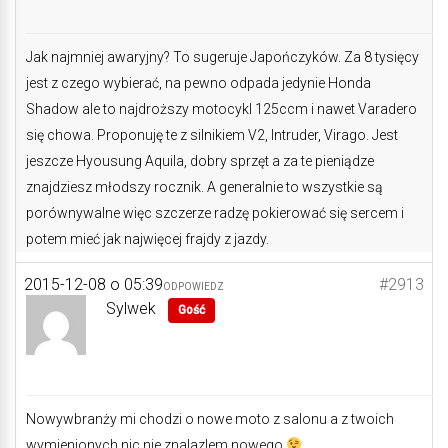
Jak najmniej awaryjny? To sugeruje Japończyków. Za 8 tysięcy
jest z czego wybierać, na pewno odpada jedynie Honda
Shadow ale to najdroższy motocykl 125ccm i nawet Varadero
się chowa. Proponuję te z silnikiem V2, Intruder, Virago. Jest
jeszcze Hyousung Aquila, dobry sprzęt a za te pieniądze
znajdziesz młodszy rocznik. A generalnie to wszystkie są
porównywalne więc szczerze radzę pokierować się sercem i
potem mieć jak najwięcej frajdy z jazdy.
2015-12-08 o 05:39
#2913
ODPOWIEDZ
Sylwek
Gość
Nowywbranży mi chodzi o nowe moto z salonu a z twoich
wymienionych nic nie znalazlem nowego