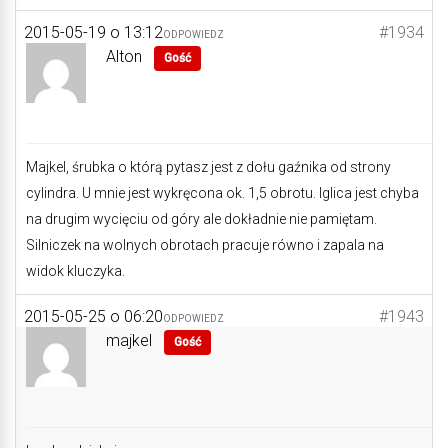
2015-05-19 o 13:12
#1934
ODPOWIEDZ
Alton
Gość
Majkel, śrubka o którą pytasz jest z dołu gaźnika od strony
cylindra. U mnie jest wykręcona ok. 1,5 obrotu. Iglica jest chyba
na drugim wycięciu od góry ale dokładnie nie pamiętam.
Silniczek na wolnych obrotach pracuje równo i zapala na
widok kluczyka.
2015-05-25 o 06:20
#1943
ODPOWIEDZ
majkel
Gość