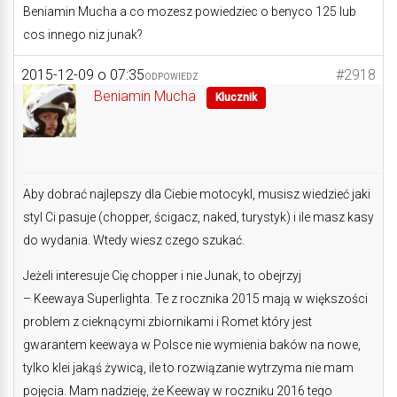
Beniamin Mucha a co mozesz powiedziec o benyco 125 lub
cos innego niz junak?
2015-12-09 o 07:35
#2918
ODPOWIEDZ
Beniamin Mucha
Klucznik
Aby dobrać najlepszy dla Ciebie motocykl, musisz wiedzieć jaki
styl Ci pasuje (chopper, ścigacz, naked, turystyk) i ile masz kasy
do wydania. Wtedy wiesz czego szukać.
Jeżeli interesuje Cię chopper i nie Junak, to obejrzyj
– Keewaya Superlighta. Te z rocznika 2015 mają w większości
problem z cieknącymi zbiornikami i Romet który jest
gwarantem keewaya w Polsce nie wymienia baków na nowe,
tylko klei jakąś żywicą, ile to rozwiązanie wytrzyma nie mam
pojęcia. Mam nadzieję, że Keeway w roczniku 2016 tego