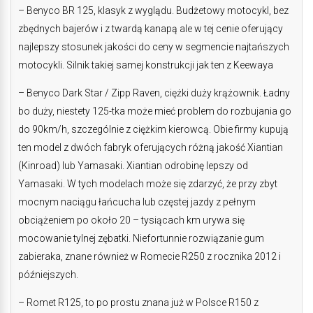
– Benyco BR 125, klasyk z wyglądu. Budżetowy motocykl, bez
zbędnych bajerów i z twardą kanapą ale w tej cenie oferujący
najlepszy stosunek jakości do ceny w segmencie najtańszych
motocykli. Silnik takiej samej konstrukcji jak ten z Keewaya
– Benyco Dark Star / Zipp Raven, ciężki duży krążownik. Ładny
bo duży, niestety 125-tka może mieć problem do rozbujania go
do 90km/h, szczególnie z ciężkim kierowcą. Obie firmy kupują
ten model z dwóch fabryk oferujących różną jakość Xiantian
(Kinroad) lub Yamasaki. Xiantian odrobinę lepszy od
Yamasaki. W tych modelach może się zdarzyć, że przy zbyt
mocnym naciągu łańcucha lub częstej jazdy z pełnym
obciążeniem po około 20 – tysiącach km urywa się
mocowanie tylnej zębatki. Niefortunnie rozwiązanie gum
zabieraka, znane również w Romecie R250 z rocznika 2012 i
późniejszych.
– Romet R125, to po prostu znana już w Polsce R150 z