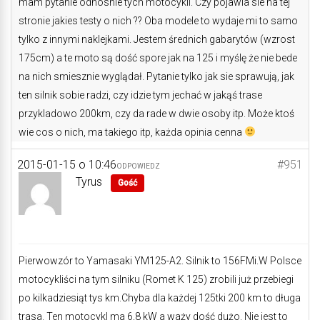
mam pytanie odnosnie tych motocykli. Czy pojawia sie na tej
stronie jakies testy o nich ?? Oba modele to wydaje mi to samo
tylko z innymi naklejkami. Jestem średnich gabarytów (wzrost
175cm) a te moto są dość spore jak na 125 i myślę że nie bede
na nich smiesznie wyglądał. Pytanie tylko jak sie sprawują, jak
ten silnik sobie radzi, czy idzie tym jechać w jakąś trase
przykladowo 200km, czy da rade w dwie osoby itp. Może ktoś
wie cos o nich, ma takiego itp, każda opinia cenna
2015-01-15 o 10:46
#951
ODPOWIEDZ
Tyrus
Gość
Pierwowzór to Yamasaki YM125-A2. Silnik to 156FMi.W Polsce
motocykliści na tym silniku (Romet K 125) zrobili już przebiegi
po kilkadziesiąt tys km.Chyba dla każdej 125tki 200 km to długa
trasa. Ten motocykl ma 6,8 kW a waży dość dużo. Nie jest to