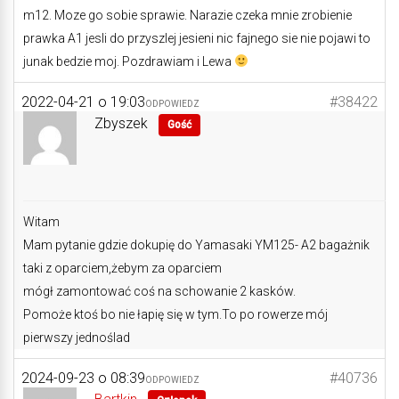
m12. Moze go sobie sprawie. Narazie czeka mnie zrobienie
prawka A1 jesli do przyszlej jesieni nic fajnego sie nie pojawi to
junak bedzie moj. Pozdrawiam i Lewa
2022-04-21 o 19:03
#38422
ODPOWIEDZ
Zbyszek
Gość
Witam
Mam pytanie gdzie dokupię do Yamasaki YM125- A2 bagażnik
taki z oparciem,żebym za oparciem
mógł zamontować coś na schowanie 2 kasków.
Pomoże ktoś bo nie łapię się w tym.To po rowerze mój
pierwszy jednoślad
2024-09-23 o 08:39
#40736
ODPOWIEDZ