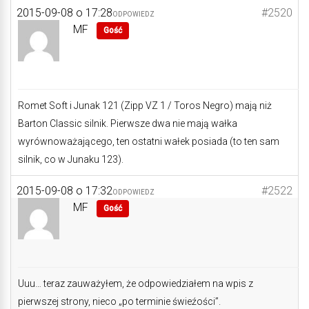
2015-09-08 o 17:28
#2520
ODPOWIEDZ
MF
Gość
Romet Soft i Junak 121 (Zipp VZ 1 / Toros Negro) mają niż
Barton Classic silnik. Pierwsze dwa nie mają wałka
wyrównoważającego, ten ostatni wałek posiada (to ten sam
silnik, co w Junaku 123).
2015-09-08 o 17:32
#2522
ODPOWIEDZ
MF
Gość
Uuu… teraz zauważyłem, że odpowiedziałem na wpis z
pierwszej strony, nieco „po terminie świeźości”.