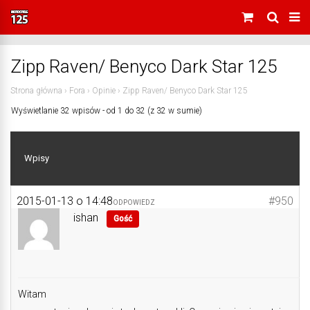
Zipp Raven/ Benyco Dark Star 125
Strona główna
›
Fora
›
Opinie
›
Zipp Raven/ Benyco Dark Star 125
Wyświetlanie 32 wpisów - od 1 do 32 (z 32 w sumie)
Wpisy
2015-01-13 o 14:48
#950
ODPOWIEDZ
ishan
Gość
Witam