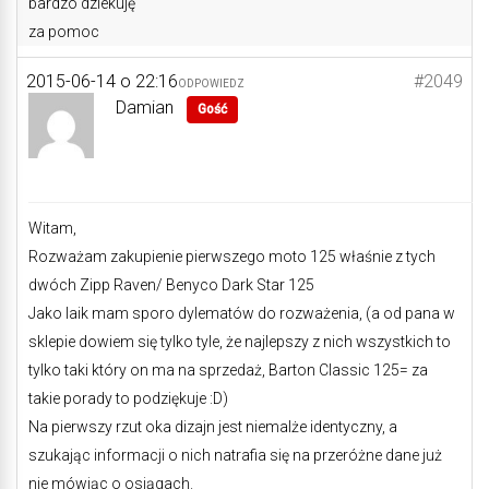
bardzo dziekuję
za pomoc
2015-06-14 o 22:16
#2049
ODPOWIEDZ
Damian
Gość
Witam,
Rozważam zakupienie pierwszego moto 125 właśnie z tych
dwóch Zipp Raven/ Benyco Dark Star 125
Jako laik mam sporo dylematów do rozważenia, (a od pana w
sklepie dowiem się tylko tyle, że najlepszy z nich wszystkich to
tylko taki który on ma na sprzedaż, Barton Classic 125= za
takie porady to podziękuje :D)
Na pierwszy rzut oka dizajn jest niemalże identyczny, a
szukając informacji o nich natrafia się na przeróżne dane już
nie mówiąc o osiągach.