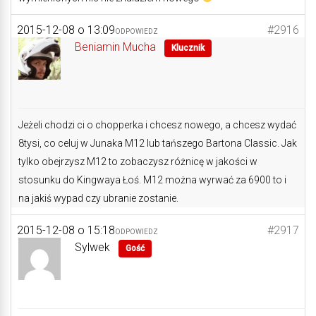
2015-12-08 o 13:09
#2916
ODPOWIEDZ
Beniamin Mucha
Klucznik
Jeżeli chodzi ci o chopperka i chcesz nowego, a chcesz wydać
8tysi, co celuj w Junaka M12 lub tańszego Bartona Classic. Jak
tylko obejrzysz M12 to zobaczysz różnicę w jakości w
stosunku do Kingwaya Łoś. M12 można wyrwać za 6900 to i
na jakiś wypad czy ubranie zostanie.
2015-12-08 o 15:18
#2917
ODPOWIEDZ
Sylwek
Gość