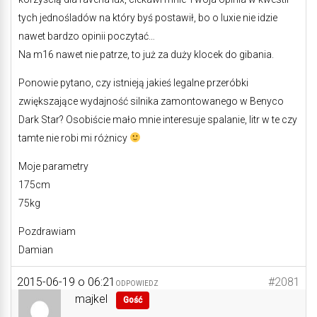
tych jednośladów na który byś postawił, bo o luxie nie idzie
nawet bardzo opinii poczytać…
Na m16 nawet nie patrze, to już za duży klocek do gibania.
Ponowie pytano, czy istnieją jakieś legalne przeróbki
zwiększające wydajność silnika zamontowanego w Benyco
Dark Star? Osobiście mało mnie interesuje spalanie, litr w te czy
tamte nie robi mi różnicy
Moje parametry
175cm
75kg
Pozdrawiam
Damian
2015-06-19 o 06:21
#2081
ODPOWIEDZ
majkel
Gość