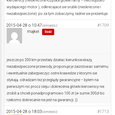
kierownicy (nieskrecone łozyska glowki ramy – niechlujstwo
wydajacego motor ), odkrecajace sie srubki (nieskrecone i
niezabezpieczone). po za tym zobaczymy, ładnie sie prezentuje.
2015-04-28 o 10:47
#1709
ODPOWIEDZ
majkel
Gość
jeszcze po 200 km przestały działac kierunkowskazy,
niezabezpieczone przewody, proponuje je zaizolowac samemu
i ewentualnie zabezpieczyc ostre krawedzie z ktorymi sie
stykają. odradzam tez przeglądy gwarancyjne – bylem na
pierwszym nic procz oleju i dokrecenia główki kierownicy nie
zrobili a chcieli ponadprogramowo 100 zł (w sumie 300zł bo
rzekomo dokrecanie nie jest na gwarancji :))
2015-04-28 o 18:03
#1713
ODPOWIEDZ