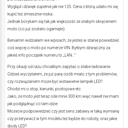
Wygląd i dźwięk zupełnie jak nie 125. Cena z którą udało mi się
kupić też śmiesznie niska…
Jednak borykam się tak jak większość ze słabym skręceniem
moto (co już zostało ogarnięte).
Beniamin widziałem we wpisach, że jesteś w stanie powiedzieć
coś więcej o moto po numerze VIN. Byłbym dźwięczny za
jakieś info początek numeru to „LAN…”
Przy okazji od razu chciałbym zapytać o słabe ładowanie.
Gdzieś wyczytałem, że już parę osób miało z tym problemów,
czy rozwiązaniem może być wstawienie lampek LED?
Chodzi mi o stop, kierunki, postojowe etc.
Jako, że moto jest teraz ode mnie 300 km więc nawet nie mam
jak podglądnąć co tam idzie.
Możecie podpowiedzieć czy jest sens zabawy w taką wymianę
czy przerywacz w tym modelu też będzie do roboty, oraz jakie
diody LED?