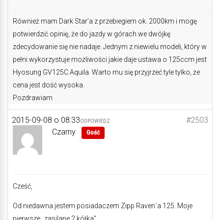
Również mam Dark Star’a z przebiegiem ok. 2000km i mogę
potwierdzić opinię, że do jazdy w górach we dwójkę
zdecydowanie się nie nadaje. Jednym z niewielu modeli, który w
pełni wykorzystuje możliwości jakie daje ustawa o 125ccm jest
Hyosung GV125C Aquila. Warto mu się przyjrzeć tyle tylko, że
cena jest dość wysoka.
Pozdrawiam
2015-09-08 o 08:33
#2503
ODPOWIEDZ
Czarny
Gość
Cześć,
Od niedawna jestem posiadaczem Zipp Raven`a 125. Moje
pierwsze „zasilane 2 kółka”.