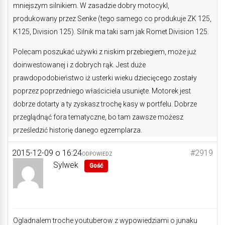
mniejszym silnikiem. W zasadzie dobry motocykl,
produkowany przez Senke (tego samego co produkuje ZK 125,
K125, Division 125). Silnik ma taki sam jak Romet Division 125.
Polecam poszukać używki z niskim przebiegiem, może już
doinwestowanej i z dobrych rąk. Jest duże
prawdopodobieństwo iż usterki wieku dziecięcego zostały
poprzez poprzedniego właściciela usunięte. Motorek jest
dobrze dotarty a ty zyskasz trochę kasy w portfelu. Dobrze
przeglądnąć fora tematyczne, bo tam zawsze możesz
prześledzić historię danego egzemplarza.
2015-12-09 o 16:24
#2919
ODPOWIEDZ
Sylwek
Gość
Ogladnalem troche youtuberow z wypowiedziami o junaku