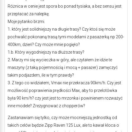
Różnica w cenie jest spora bo ponad tysiaka, a bez sensu jest
przepłacać za nalepkę.
Moje pytanko brzmi.
1. który jest solidniejszy na długie trasy? Czy ktoś się może
pochwalić pokonaną trasą tymi modelami z pasażerką np 200-
400km, dzień? Czy może mnie pogięło?
1.b. Który wygodniejszy na dłuższe trasy?
2. Marzy mi się wycieczka w góry, ale czytałem że idzie te
maszyny (z taką pojemnością i mocą + pasażer) zamęczyć
takim podjazdem, ile w tym prawdy?
3. Z tego co widziałem, Vmax nie przekracza 90km/h. Czy jest
możliwość poprawienia prędkości Max, aby to przelotówka
była 90 km/h? czy jest jest to mrzonka i powinienem rozważyć
inne modele? Zrezygnować z chopperów?
Zastanawiam się tylko, czy może mocniejszą jednostką od
takich celów będzie Zipp Raven 125 Lux, ale to kawał kloca o