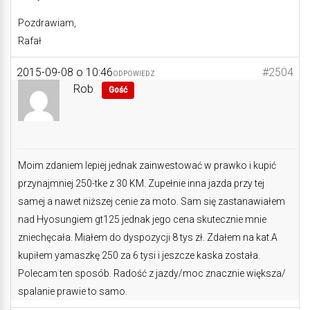
Pozdrawiam,
Rafał
2015-09-08 o 10:46
#2504
ODPOWIEDZ
Rob
Gość
Moim zdaniem lepiej jednak zainwestować w prawko i kupić
przynajmniej 250-tke z 30 KM. Zupełnie inna jazda przy tej
samej a nawet niższej cenie za moto. Sam się zastanawiałem
nad Hyosungiem gt125 jednak jego cena skutecznie mnie
zniechęcała. Miałem do dyspozycji 8 tys zł. Zdałem na kat.A
kupiłem yamaszkę 250 za 6 tysi i jeszcze kaska została.
Polecam ten sposób. Radość z jazdy/moc znacznie większa/
spalanie prawie to samo.