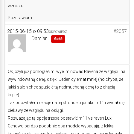
wzrostu.
Pozdrawiam.
2015-06-15 o 09:53
#2057
ODPOWIEDZ
Damian
Gość
Ok, czyli już pomogłeś mi wyeliminować Ravena ze względu na
wywindowaną cenę, dzięki! Jeden dylemat mniej (no chyba, że
jakiś salon chce spuścić tą nadmuchaną cenę to z chęcią
kupie)
Tak poczytałem relacje na tej stronce o junaku m11 i wydał się
ciekawy ze względu na osiągi.
Rozważając tą opcje trzeba postawić m11 vs raven Lux
Cenowo bardzo podobnie oba modele wypadają, z lekką
korzyścią dla ravena lux, ciekawi mnie Twoja opinia w kwestii