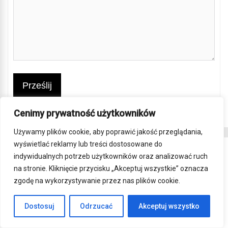
Prześlij
Cenimy prywatność użytkowników
Używamy plików cookie, aby poprawić jakość przeglądania,
wyświetlać reklamy lub treści dostosowane do
BLOG
indywidualnych potrzeb użytkowników oraz analizować ruch
na stronie. Kliknięcie przycisku „Akceptuj wszystkie” oznacza
Zamienniki silnika GY6 Honda z katalogu Moretti Parts
zgodę na wykorzystywanie przez nas plików cookie.
– nowe życie dla twojego skutera
2024-09-03
Jeden komentarz
Dostosuj
Odrzucać
Akceptuj wszystko
Jakie są konsekwencje jazdy z brudnym filtrem