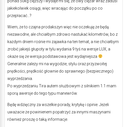
ponad 50kg cięższy i wydaje mi się, że owy ciężar wraz zadusi
jakiekolwiek osiągi, więc wracając do początku po co
przepłacać…?
Wiem, że to czajna prodakszyn więc nie oczekuję że będą
niezawodne, ale chciałbym zdrowo nastukać kilometrów, bo z
każdym dniem rośnie mi zajawka na ten temat, a nie chciałbym
zrobić jakiejś głupoty w tylu wydania 9 tyś na wersje LUX, a
okaże się że wersja podstawowa jest wydajniejsza
Generalnie zależy mi na wygodzie, stylu oraz przyzwoitej
prędkości, prędkość głownie do sprawnego (bezpiecznego)
wyprzedzania.
Po wyprzedzaniu Tira autem służbowym z silnikiem 1.1 mam
sporą awersje do tego typu manewrów.
Będę wdzięczny za wszelkie porady, krytykę i opinie. Jeżeli
uważacie że powinienem popatrzyć za innymi maszynami
również proszę o taką informacje.