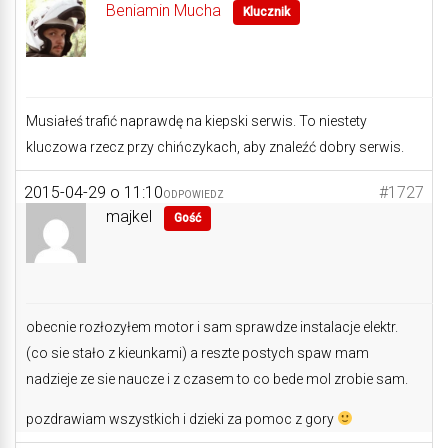
Beniamin Mucha
Klucznik
Musiałeś trafić naprawdę na kiepski serwis. To niestety
kluczowa rzecz przy chińczykach, aby znaleźć dobry serwis.
2015-04-29 o 11:10
#1727
ODPOWIEDZ
majkel
Gość
obecnie rozłozyłem motor i sam sprawdze instalacje elektr.
(co sie stało z kieunkami) a reszte postych spaw mam
nadzieje ze sie naucze i z czasem to co bede mol zrobie sam.
pozdrawiam wszystkich i dzieki za pomoc z gory