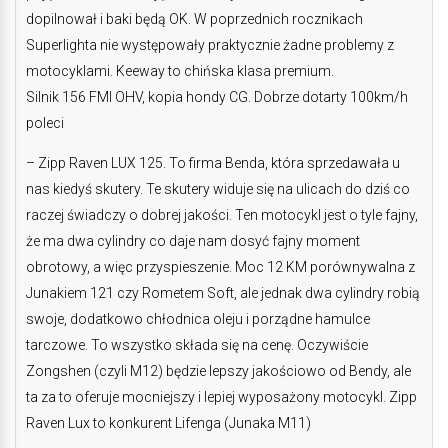
dopilnował i baki będą OK. W poprzednich rocznikach
Superlighta nie występowały praktycznie żadne problemy z
motocyklami. Keeway to chińska klasa premium.
Silnik 156 FMI OHV, kopia hondy CG. Dobrze dotarty 100km/h
poleci
– Zipp Raven LUX 125. To firma Benda, która sprzedawała u
nas kiedyś skutery. Te skutery widuje się na ulicach do dziś co
raczej świadczy o dobrej jakości. Ten motocykl jest o tyle fajny,
że ma dwa cylindry co daje nam dosyć fajny moment
obrotowy, a więc przyspieszenie. Moc 12 KM porównywalna z
Junakiem 121 czy Rometem Soft, ale jednak dwa cylindry robią
swoje, dodatkowo chłodnica oleju i porządne hamulce
tarczowe. To wszystko składa się na cenę. Oczywiście
Zongshen (czyli M12) będzie lepszy jakościowo od Bendy, ale
ta za to oferuje mocniejszy i lepiej wyposażony motocykl. Zipp
Raven Lux to konkurent Lifenga (Junaka M11)