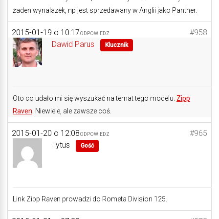
żaden wynalazek, np jest sprzedawany w Anglii jako Panther.
2015-01-19 o 10:17
#958
ODPOWIEDZ
Dawid Parus
Klucznik
Oto co udało mi się wyszukać na temat tego modelu.
Zipp
Raven
. Niewiele, ale zawsze coś.
2015-01-20 o 12:08
#965
ODPOWIEDZ
Tytus
Gość
Link Zipp Raven prowadzi do Rometa Division 125.