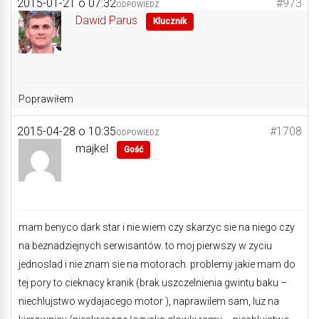
2015-01-21 o 07:32
#973
ODPOWIEDZ
Dawid Parus
Klucznik
Poprawiłem
2015-04-28 o 10:35
#1708
ODPOWIEDZ
majkel
Gość
mam benyco dark star i nie wiem czy skarzyc sie na niego czy
na beznadziejnych serwisantów. to moj pierwszy w zyciu
jednoslad i nie znam sie na motorach. problemy jakie mam do
tej pory to cieknacy kranik (brak uszczelnienia gwintu baku –
niechlujstwo wydajacego motor ), naprawilem sam, luz na