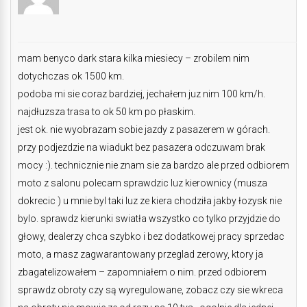
mam benyco dark stara kilka miesiecy – zrobilem nim
dotychczas ok 1500 km.
podoba mi sie coraz bardziej, jechałem juz nim 100 km/h.
najdłuzsza trasa to ok 50 km po płaskim.
jest ok. nie wyobrazam sobie jazdy z pasazerem w górach.
przy podjezdzie na wiadukt bez pasazera odczuwam brak
mocy :). technicznie nie znam sie za bardzo ale przed odbiorem
moto z salonu polecam sprawdzic luz kierownicy (musza
dokrecic ) u mnie byl taki luz ze kiera chodziła jakby łozysk nie
bylo. sprawdz kierunki swiatła wszystko co tylko przyjdzie do
głowy, dealerzy chca szybko i bez dodatkowej pracy sprzedac
moto, a masz zagwarantowany przeglad zerowy, ktory ja
zbagatelizowałem – zapomniałem o nim. przed odbiorem
sprawdz obroty czy są wyregulowane, zobacz czy sie wkreca