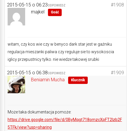
2015-05-15 o 06:23
#1908
ODPOWIEDZ
majkel
Gość
witam, czy kos wie czy w benyco dark star jest w gaźniku
regulacja mieszanki paliwa czy reguluje sie to wysokoscia
iglicy przepustnicy tylko. nie wiedze takowej srubki
2015-05-15 o 06:38
#1909
ODPOWIEDZ
Beniamin Mucha
Klucznik
Może taka dokumentacja pomoże:
https://drive.google.com/file/d/0ByMqgt718omzcXpFT2lzb2F
5TFk/view?usp=sharing