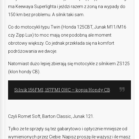
ma Keewaya Superlighta i jeździ razem z żoną na wypady do
150 km bez problemu. A silnik taki sam.
Co do motocykli typu Twin (Honda 125CBT, Junak M11/M16
czy Zipp Lux) to moc mają one podobną ale moment
obrotowy większy. Co jednak przekłada się na komfort
podróżowania we dwoje.
Natomiast dużo lepiej zbierają się motocykle z silnikiem ZS125
(klon hondy CB).
Silnik 156FMI, 157FMI OHC – kopia Hondy CB
Czyli Romet Soft, Barton Classic, Junak 121.
Tylko że te sprzęty są też gabarytowo i optycznie mniejsze od
wymienionych przez Ciebie. Napisz proszę ile ważysz i ile masz