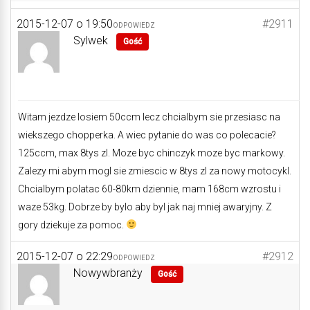
2015-12-07 o 19:50
#2911
ODPOWIEDZ
Sylwek
Gość
Witam jezdze losiem 50ccm lecz chcialbym sie przesiasc na
wiekszego chopperka. A wiec pytanie do was co polecacie?
125ccm, max 8tys zl. Moze byc chinczyk moze byc markowy.
Zalezy mi abym mogl sie zmiescic w 8tys zl za nowy motocykl.
Chcialbym polatac 60-80km dziennie, mam 168cm wzrostu i
waze 53kg. Dobrze by bylo aby byl jak naj mniej awaryjny. Z
gory dziekuje za pomoc.
2015-12-07 o 22:29
#2912
ODPOWIEDZ
Nowywbranży
Gość