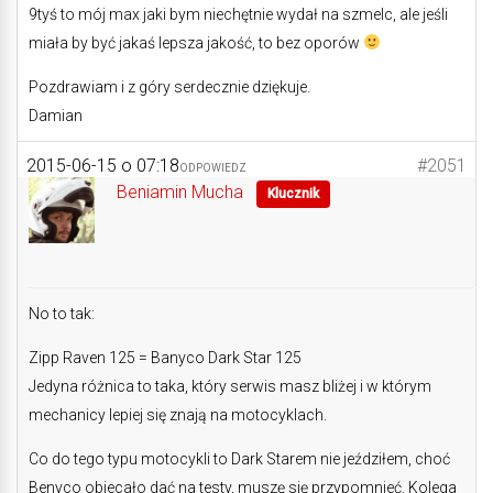
9tyś to mój max jaki bym niechętnie wydał na szmelc, ale jeśli
miała by być jakaś lepsza jakość, to bez oporów
Pozdrawiam i z góry serdecznie dziękuje.
Damian
2015-06-15 o 07:18
#2051
ODPOWIEDZ
Beniamin Mucha
Klucznik
No to tak:
Zipp Raven 125 = Banyco Dark Star 125
Jedyna różnica to taka, który serwis masz bliżej i w którym
mechanicy lepiej się znają na motocyklach.
Co do tego typu motocykli to Dark Starem nie jeździłem, choć
Benyco obiecało dać na testy, muszę się przypomnieć. Kolega