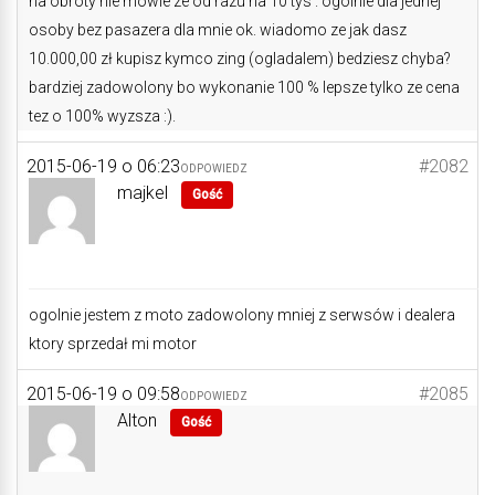
na obroty nie mowie ze od razu na 10 tys . ogolnie dla jednej
osoby bez pasazera dla mnie ok. wiadomo ze jak dasz
10.000,00 zł kupisz kymco zing (ogladalem) bedziesz chyba?
bardziej zadowolony bo wykonanie 100 % lepsze tylko ze cena
tez o 100% wyzsza :).
2015-06-19 o 06:23
#2082
ODPOWIEDZ
majkel
Gość
ogolnie jestem z moto zadowolony mniej z serwsów i dealera
ktory sprzedał mi motor
2015-06-19 o 09:58
#2085
ODPOWIEDZ
Alton
Gość