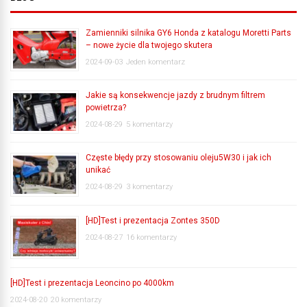
Zamienniki silnika GY6 Honda z katalogu Moretti Parts
– nowe życie dla twojego skutera
2024-09-03
Jeden komentarz
Jakie są konsekwencje jazdy z brudnym filtrem
powietrza?
2024-08-29
5 komentarzy
Częste błędy przy stosowaniu oleju5W30 i jak ich
unikać
2024-08-29
3 komentarzy
[HD]Test i prezentacja Zontes 350D
2024-08-27
16 komentarzy
[HD]Test i prezentacja Leoncino po 4000km
2024-08-20
20 komentarzy