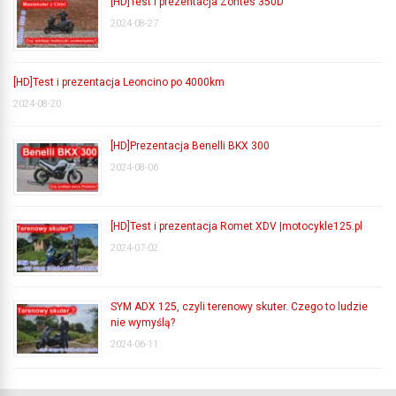
[HD]Test i prezentacja Zontes 350D
2024-08-27
[HD]Test i prezentacja Leoncino po 4000km
2024-08-20
[HD]Prezentacja Benelli BKX 300
2024-08-06
[HD]Test i prezentacja Romet XDV |motocykle125.pl
2024-07-02
SYM ADX 125, czyli terenowy skuter. Czego to ludzie
nie wymyślą?
2024-06-11