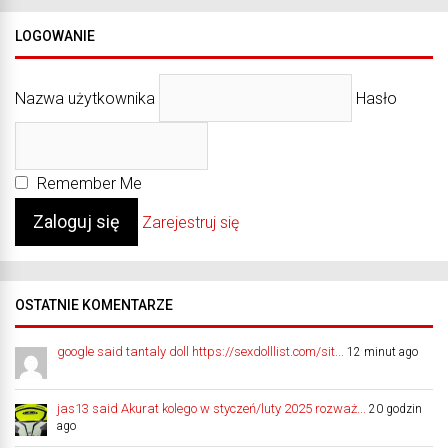
LOGOWANIE
Nazwa użytkownika
Hasło
Remember Me
Zarejestruj się
OSTATNIE KOMENTARZE
google said tantaly doll https://sexdolllist.com/sit...
12 minut ago
jas13 said Akurat kolego w styczeń/luty 2025 rozważ...
20 godzin
ago