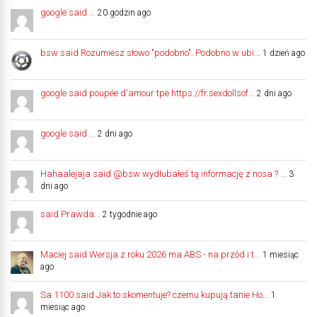
google said ...
20 godzin ago
bsw said Rozumiesz słowo "podobno". Podobno w ubi...
1 dzień ago
google said poupée d'amour tpe https://fr.sexdollsof...
2 dni ago
google said ...
2 dni ago
Hahaalejaja said @bsw wydłubałeś tą informację z nosa ? ...
3
dni ago
said Prawda...
2 tygodnie ago
Maciej said Wersja z roku 2026 ma ABS - na przód i t...
1 miesiąc
ago
Sa 1100 said Jak to skomentuje? czemu kupują tanie Ho...
1
miesiąc ago