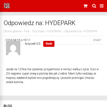
Odpowiedz na: HYDEPARK
Strona główna
›
Fora
›
Turystyka
›
HYDEPARK
›
Odpowiedz na: HYDEPARK
2016-04-26 o 19:11
#3487
krzysiek125
Gość
Jazda na 125tce ma sprawiać przyjemność a nie być walką o życie. Dziś w
ZG najpierw sypał śnieg a później lało jak z cebra. Mam tylko nadzieję że
majowy weekend będzie nico pogodniejszy i pozwoli pośmigać chociaż
wokół komina…
BLOG