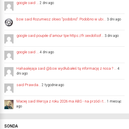
google said ...
2 dni ago
bsw said Rozumiesz słowo "podobno". Podobno w ubi...
3 dni ago
google said poupée d'amour tpe https://fr.sexdollsof...
3 dni ago
google said ...
4 dni ago
Hahaalejaja said @bsw wydłubałeś tą informację z nosa ? ...
4
dni ago
said Prawda...
2 tygodnie ago
Maciej said Wersja z roku 2026 ma ABS - na przód i t...
1 miesiąc
ago
SONDA