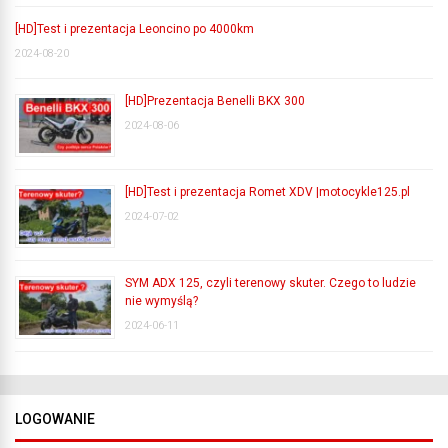
[HD]Test i prezentacja Leoncino po 4000km
2024-08-20
[HD]Prezentacja Benelli BKX 300
2024-08-06
[HD]Test i prezentacja Romet XDV |motocykle125.pl
2024-07-02
SYM ADX 125, czyli terenowy skuter. Czego to ludzie
nie wymyślą?
2024-06-11
LOGOWANIE