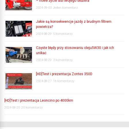
– nowe życie dla twojego skutera
2024-09-03
Jeden komentarz
Jakie są konsekwencje jazdy z brudnym filtrem
powietrza?
2024-08-29
5 komentarzy
Częste błędy przy stosowaniu oleju5W30 i jak ich
unikać
2024-08-29
3 komentarzy
[HD]Test i prezentacja Zontes 350D
2024-08-27
16 komentarzy
[HD]Test i prezentacja Leoncino po 4000km
2024-08-20
20 komentarzy