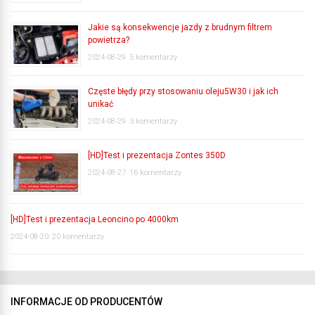
Jakie są konsekwencje jazdy z brudnym filtrem
powietrza?
2024-08-29
5 komentarzy
Częste błędy przy stosowaniu oleju5W30 i jak ich
unikać
2024-08-29
3 komentarzy
[HD]Test i prezentacja Zontes 350D
2024-08-27
16 komentarzy
[HD]Test i prezentacja Leoncino po 4000km
2024-08-20
20 komentarzy
INFORMACJE OD PRODUCENTÓW