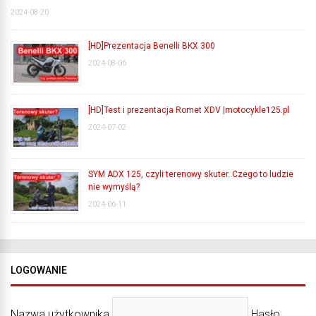
2024-08-20
[HD]Prezentacja Benelli BKX 300
2024-08-06
[HD]Test i prezentacja Romet XDV |motocykle125.pl
2024-07-02
SYM ADX 125, czyli terenowy skuter. Czego to ludzie
nie wymyślą?
2024-06-11
LOGOWANIE
Nazwa użytkownika
Hasło