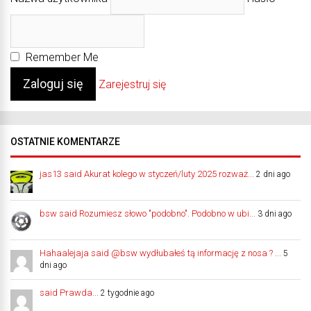
Remember Me
Zarejestruj się
OSTATNIE KOMENTARZE
jas13 said Akurat kolego w styczeń/luty 2025 rozważ...
2 dni ago
bsw said Rozumiesz słowo "podobno". Podobno w ubi...
3 dni ago
Hahaalejaja said @bsw wydłubałeś tą informację z nosa ? ...
5
dni ago
said Prawda...
2 tygodnie ago