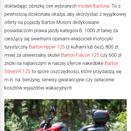
dokładając obniżkę cen wybranych
modeli Bartona
. To z
pewnością doskonała okazja, aby skorzystać z wyjątkowej
oferty na pojazdy Barton Motors dedykowane
posiadaczom prawa jazdy kategorii B. 1000 zł taniej za
cieszący się świetnymi opiniami właścicieli motocykl
turystyczny
Barton Hyper 125
(z kuframi lub bez), 800 zł
mniej za uniwersalny skuter
Barton Falcon 125
czy 600 zł
zniżki na najtańszym w naszej ofercie nakedbike
Barton
Street-R 125
to spore oszczędności, które przydadzą się
m.in. na benzynę, serwisy gwarancyjne czy opłacenie
kosztów wyjazdów wakacyjnych.