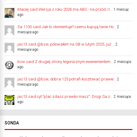
Maciej said Wersja z roku 2026 ma ABS - na przód i t...
1 miesiąc
ago
Sa 1100 said Jak to skomentuje? czemu kupują tanie Ho...
2
miesiące ago
jas13 said @bsw, polowałem na GB w lutym 2025, już ...
2
miesiące ago
bsw said Z drugiej strony tegorocznym ewenementem...
2 miesiące
ago
jas13 said @bsw, dobra 125 potrafi kosztować prawie...
2
miesiące ago
jas13 said cyt."plac zdasz prawko masz". Drogi Sa z...
2 miesiące
ago
SONDA