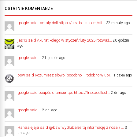
OSTATNIE KOMENTARZE
google said tantaly doll https://sexdolllist.com/sit...
32 minuty ago
jas13 said Akurat kolego w styczeń/luty 2025 rozważ...
20 godzin
ago
google said ...
21 godzin ago
bsw said Rozumiesz słowo "podobno". Podobno w ubi...
1 dzień ago
google said poupée d'amour tpe https://fr.sexdollsof...
2 dni ago
google said ...
2 dni ago
Hahaalejaja said @bsw wydłubałeś tą informację z nosa ? ...
3
dni ago