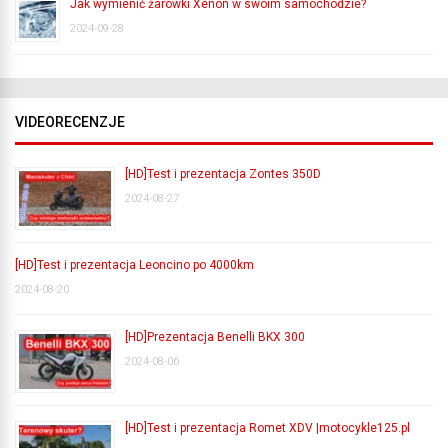
Jak wymienić żarówki Xenon w swoim samochodzie?
2024-09-28
VIDEORECENZJE
[HD]Test i prezentacja Zontes 350D
2024-08-27
[HD]Test i prezentacja Leoncino po 4000km
2024-08-20
[HD]Prezentacja Benelli BKX 300
2024-08-06
[HD]Test i prezentacja Romet XDV |motocykle125.pl