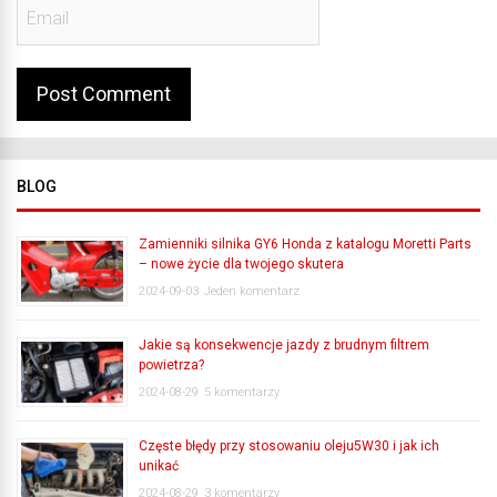
BLOG
Zamienniki silnika GY6 Honda z katalogu Moretti Parts
– nowe życie dla twojego skutera
2024-09-03
Jeden komentarz
Jakie są konsekwencje jazdy z brudnym filtrem
powietrza?
2024-08-29
5 komentarzy
Częste błędy przy stosowaniu oleju5W30 i jak ich
unikać
2024-08-29
3 komentarzy