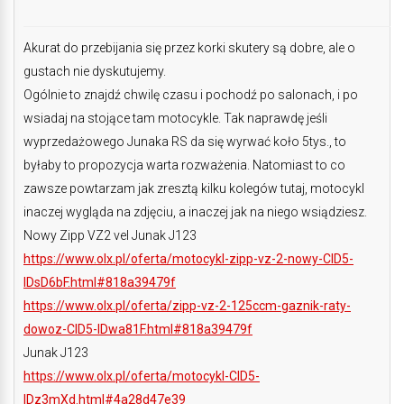
Akurat do przebijania się przez korki skutery są dobre, ale o
gustach nie dyskutujemy.
Ogólnie to znajdź chwilę czasu i pochodź po salonach, i po
wsiadaj na stojące tam motocykle. Tak naprawdę jeśli
wyprzedażowego Junaka RS da się wyrwać koło 5tys., to
byłaby to propozycja warta rozważenia. Natomiast to co
zawsze powtarzam jak zresztą kilku kolegów tutaj, motocykl
inaczej wygląda na zdjęciu, a inaczej jak na niego wsiądziesz.
Nowy Zipp VZ2 vel Junak J123
https://www.olx.pl/oferta/motocykl-zipp-vz-2-nowy-CID5-
IDsD6bF.html#818a39479f
https://www.olx.pl/oferta/zipp-vz-2-125ccm-gaznik-raty-
dowoz-CID5-IDwa81F.html#818a39479f
Junak J123
https://www.olx.pl/oferta/motocykl-CID5-
IDz3mXd.html#4a28d47e39