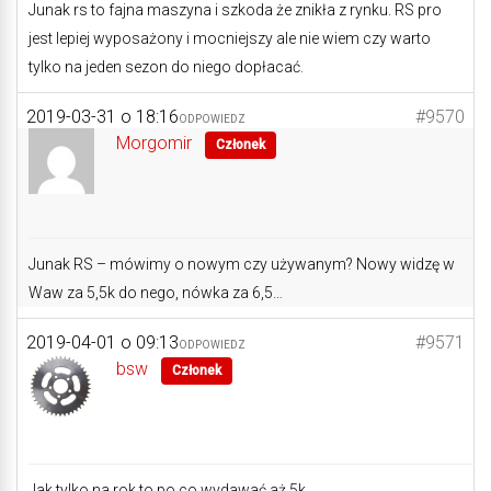
Junak rs to fajna maszyna i szkoda że znikła z rynku. RS pro
jest lepiej wyposażony i mocniejszy ale nie wiem czy warto
tylko na jeden sezon do niego dopłacać.
2019-03-31 o 18:16
#9570
ODPOWIEDZ
Morgomir
Członek
Junak RS – mówimy o nowym czy używanym? Nowy widzę w
Waw za 5,5k do nego, nówka za 6,5…
2019-04-01 o 09:13
#9571
ODPOWIEDZ
bsw
Członek
Jak tylko na rok to po co wydawać aż 5k.