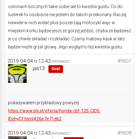
osłonach bocznych takie sobie ale to kwestia gustu. Co do
lusterek to osobiście nie jestem do takich przekonany. Raczej
niewiele w nich widać plus poszerzają motocykl więc w
miejskim korku będzie jeszcze gorzej jeździć, chyba że będziesz
je co chwile składać i rozkładać. Czarny matowy kask w lato
będzie nieźle grzał głowę. Jego wygląd to też kwestia gustu.
2019-04-04 o 12:42
#9607
ODPOWIEDZ
jas13
Gość
pokazywałem przykładowy powyżej
https://www.olx.pl/oferta/honda-cbf-125-CID5-
IDzhyCf.html#26e7e71d62
2019-04-04 o 12:43
#9608
ODPOWIEDZ