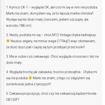
1. Kymco CK-1 – wygląda OK, ale coś mi się w nim nie podoba.
Marki nie znam, domyślam się, że to lepsza marka chińska?
Wydaje się też dość mały (owszem, jestem szczupły, ale
wzrostu 188 cm)
2. Niezły, podoba mi się – choć M12 Vintage chyba ładniejszy
Na plus zegary, na minus waga (170kg?) więc obstawiam,
że dość dużo pali i ciężej się tym przebijać przez korki?
3. Ma w sobie coś ciekawego. Choć wygląda crossowo i też na
dość mały…
4. Wygląda trochę jak zabawka, mocno przeciętnie… Chyba mi
się nie podoba
Marki nie znam, z tego co zdążyłem się
zorientować jedna z tańszych?
5. Ciekawa propozycja, choć czy nie ciekawszą będzie Honda
CB125F?