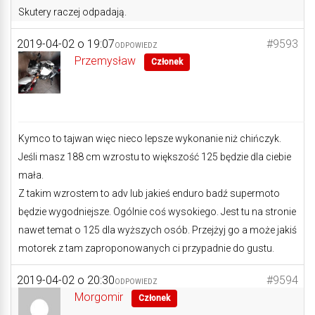
Skutery raczej odpadają.
2019-04-02 o 19:07
#9593
ODPOWIEDZ
Przemysław
Członek
Kymco to tajwan więc nieco lepsze wykonanie niż chińczyk.
Jeśli masz 188 cm wzrostu to większość 125 będzie dla ciebie
mała.
Z takim wzrostem to adv lub jakieś enduro badź supermoto
będzie wygodniejsze. Ogólnie coś wysokiego. Jest tu na stronie
nawet temat o 125 dla wyższych osób. Przejżyj go a może jakiś
motorek z tam zaproponowanych ci przypadnie do gustu.
2019-04-02 o 20:30
#9594
ODPOWIEDZ
Morgomir
Członek