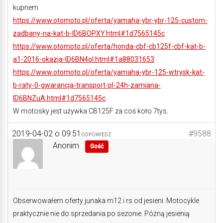
kupnem
https://www.otomoto.pl/oferta/yamaha-ybr-ybr-125-custom-
zadbany-na-kat-b-ID6BOPXY.html#1d7565145c
https://www.otomoto.pl/oferta/honda-cbf-cb125f-cbf-kat-b-
a1-2016-okazja-ID6BN4ol.html#1a88031653
https://www.otomoto.pl/oferta/yamaha-ybr-125-wtrysk-kat-
b-raty-0-gwarancja-transport-pl-24h-zamiana-
ID6BNZuA.html#1d7565145c
W motosky jest używka CB125F za coś koło 7tys.
2019-04-02 o 09:51
#9588
ODPOWIEDZ
Anonim
Gość
Obserwowałem oferty junaka m12 i rs od jesieni. Motocykle
praktycznie nie do sprzedania po sezonie. Późną jesienią