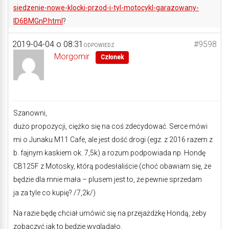
siedzenie-nowe-klocki-przod-i-tyl-motocykl-garazowany-
ID6BMGnP.html
?
2019-04-04 o 08:31
#9598
ODPOWIEDZ
Morgomir
Członek
Szanowni,
dużo propozycji, ciężko się na coś zdecydować. Serce mówi
mi o Junaku M11 Cafe, ale jest dość drogi (egz. z 2016 razem z
b. fajnym kaskiem ok. 7,5k) a rozum podpowiada np. Hondę
CB125F z Motosky, którą podesłaliście (choć obawiam się, że
będzie dla mnie mała – plusem jest to, że pewnie sprzedam
ja za tyle co kupię? /7,2k/)
Na razie będę chciał umówić się na przejażdżkę Hondą, żeby
zobaczyć jak to będzie wyglądało.