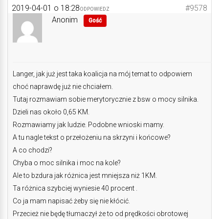
2019-04-01 o 18:28
#9578
ODPOWIEDZ
Anonim
Gość
Langer, jak już jest taka koalicja na mój temat to odpowiem
choć naprawdę już nie chciałem.
Tutaj rozmawiam sobie merytorycznie z bsw o mocy silnika.
Dzieli nas około 0,65 KM.
Rozmawiamy jak ludzie. Podobne wnioski mamy.
A tu nagle tekst o przełożeniu na skrzyni i końcowe?
A co chodzi?
Chyba o moc silnika i moc na kole?
Ale to bzdura jak różnica jest mniejsza niż 1KM.
Ta różnica szybciej wyniesie 40 procent .
Co ja mam napisać żeby się nie kłócić.
Przecież nie będę tłumaczył że to od prędkości obrotowej