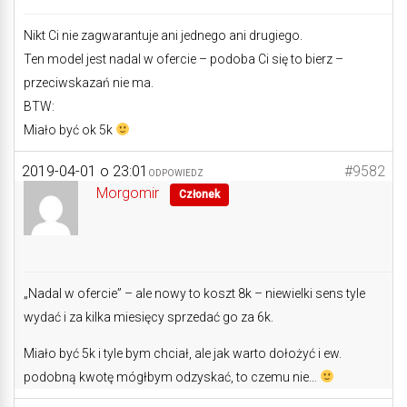
Nikt Ci nie zagwarantuje ani jednego ani drugiego.
Ten model jest nadal w ofercie – podoba Ci się to bierz –
przeciwskazań nie ma.
BTW:
Miało być ok 5k
2019-04-01 o 23:01
#9582
ODPOWIEDZ
Morgomir
Członek
„Nadal w ofercie” – ale nowy to koszt 8k – niewielki sens tyle
wydać i za kilka miesięcy sprzedać go za 6k.
Miało być 5k i tyle bym chciał, ale jak warto dołożyć i ew.
podobną kwotę mógłbym odzyskać, to czemu nie…