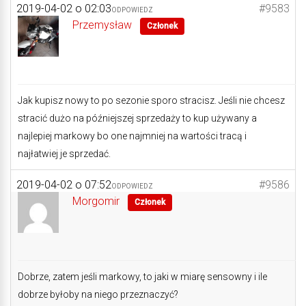
2019-04-02 o 02:03
#9583
ODPOWIEDZ
Przemysław
Członek
Jak kupisz nowy to po sezonie sporo stracisz. Jeśli nie chcesz
stracić dużo na późniejszej sprzedaży to kup używany a
najlepiej markowy bo one najmniej na wartości tracą i
najłatwiej je sprzedać.
2019-04-02 o 07:52
#9586
ODPOWIEDZ
Morgomir
Członek
Dobrze, zatem jeśli markowy, to jaki w miarę sensowny i ile
dobrze byłoby na niego przeznaczyć?