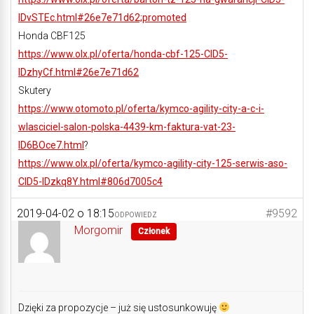
IDvSTEc.html#26e7e71d62;promoted
Honda CBF125
https://www.olx.pl/oferta/honda-cbf-125-CID5-
IDzhyCf.html#26e7e71d62
Skutery
https://www.otomoto.pl/oferta/kymco-agility-city-a-c-i-
wlasciciel-salon-polska-4439-km-faktura-vat-23-
ID6BOce7.html
?
https://www.olx.pl/oferta/kymco-agility-city-125-serwis-aso-
CID5-IDzkq8Y.html#806d7005c4
2019-04-02 o 18:15
#9592
ODPOWIEDZ
Morgomir
Członek
Dzięki za propozycje – już się ustosunkowuję