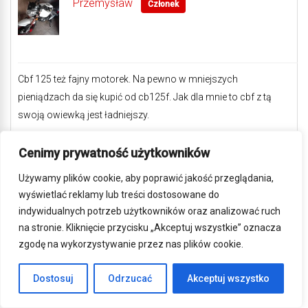
Przemysław
Członek
Cbf 125 też fajny motorek. Na pewno w mniejszych
pieniądzach da się kupić od cb125f. Jak dla mnie to cbf z tą
swoją owiewką jest ładniejszy.
2019-04-04 o 12:43
#9609
ODPOWIEDZ
Cenimy prywatność użytkowników
Morgomir
Członek
Używamy plików cookie, aby poprawić jakość przeglądania,
wyświetlać reklamy lub treści dostosowane do
indywidualnych potrzeb użytkowników oraz analizować ruch
na stronie. Kliknięcie przycisku „Akceptuj wszystkie” oznacza
Mi się naklejki nie podobają, od razu bym zdjął. Tak samo od
zgodę na wykorzystywanie przez nas plików cookie.
razu bym zmienił lusterka. Kask akurat wg mnie do motocyklu
pasuje. Zmartwiłeś mnie spalaniem, bo jednak 3l w mieście nie
Dostosuj
Odrzucać
Akceptuj wszystko
chciałbym przekraczać. Czy mamy jakieś pomysły oprócz