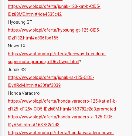
https://www.olx.pl/oferta/junak-123-kat-b-CID5-
IDz88ME.html#4de4535c42
Hyosung GT
https://www.olx.pl/oferta/hyosung-gt-125-CID5-
IDzl132.html#a806fbd155
Nowy TX
https://www.otomoto.pl/oferta/keeway-tx-enduro-
supermoto-promocja-ID6zCwgs.html
?
Junak RS
https://www.olx.pl/oferta/junak-rs-125-CID5-
IDyXRcM.html#e30faf3039
Honda Varadero
https://www.olx.pl/oferta/honda-varadero-125-kat-a1-b-
xl125-xl125v-CID5-IDzki8M.html#163782c2d3;promoted
https://www.olx.pl/oferta/honda-varadero-xl-125-CID5-
IDyV6dt.html#163782c2d3
https://www.otomoto.pl/oferta/honda-varadero-nowe-