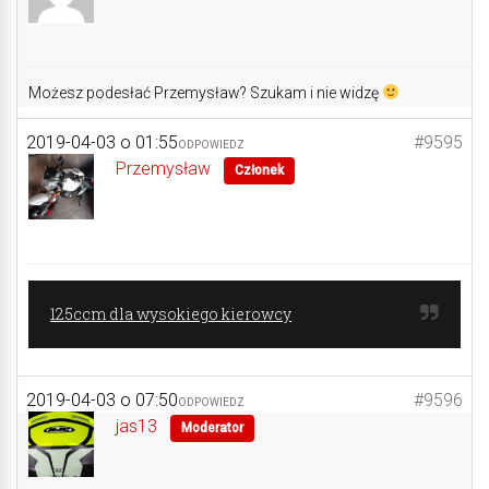
Możesz podesłać Przemysław? Szukam i nie widzę
2019-04-03 o 01:55
#9595
ODPOWIEDZ
Przemysław
Członek
125ccm dla wysokiego kierowcy
2019-04-03 o 07:50
#9596
ODPOWIEDZ
jas13
Moderator