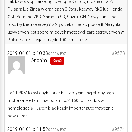
Jak bsw swój marketing to wtrącę Kymco, można utrafić
Pulsara lub Zinga w granicach 3-5tys., Keeway RKS lub Honda
CBF, Yamaha YBR, Yamaha SR, Suzuki GN. Nowy Junak po
roku będzie trzeba zejść z 2tys. żeby gładko poszedł. Na rynku
używanych jest sporo młodych motocykli zarejestrowanych w
Polsce z przebiegami rzędu 1000km lub niżej.
2019-04-01 o 10:33
#9573
ODPOWIEDZ
Anonim
Gość
Te 11.8KM to był chyba przedruk z oryginalnej strony tego
motorka. Ale tam miał pojemność 150cc. Tak dostał
homologację i już ten błąd każdy importer automatycznie
powtarzał.
2019-04-01 o 11:52
#9574
ODPOWIEDZ