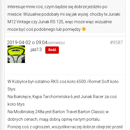
Interesuje mnie coś, czym będzie się dobrze jeździło po
mieście. Wizualnie podobały mi się jak wyżej. choćby te Junaki
M12 Vintage czy Junak RS 125, więc może więc wizualnie
może być coś podobnego lub pomiędzy
2019-04-02 o 09:04
#9587
ODPOWIEDZ
jas13
Gość
W Kobyłce był ostatnio RKS coś koło 6500 i Romet Soft koło
5tys.
Na Białołęce, Kępa Tarchomińska 6 jest Junak Racer za coś
koło 6tys.
Na Modlińskiej 248a jest Barton Travel Barton Classic w
dobrych cenach, mają dobrą opinię na tym portalu.
Poniżej coś z ogłoszeń, wszystkie raczej dobrze obejrzeć przed