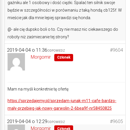
gaźniku ale 1 osobowy i dość ciężki. Spalać ten silnik swoje
będzie w szczególności w porównaniu z taką hondą cb125f. W
mieście jak dla mnie lepiej sprawdzi się honda.
@- ale cię dupsko boli o to. Czy nie masz nic ciekawszego do
roboty niż zaśmiecanie tej strony?
2019-04-04 o 11:36
#9604
ODPOWIEDZ
Morgomir
Członek
Mam na myśli konkretnie tę ofertę
https://sprzedajemy.pl/sprzedam-junak-m11-cafe-bardzo-
maly-przebieg-jak-nowy-garwolin-2-6bea9f-nr58450825
2019-04-04 o 12:29
#9605
ODPOWIEDZ
Morgomir
Członek