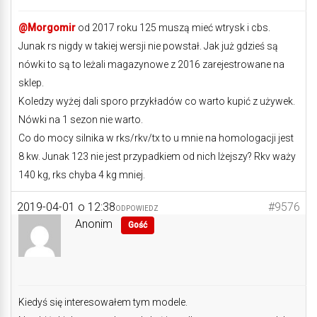
@Morgomir
od 2017 roku 125 muszą mieć wtrysk i cbs.
Junak rs nigdy w takiej wersji nie powstał. Jak już gdzieś są
nówki to są to leżali magazynowe z 2016 zarejestrowane na
sklep.
Koledzy wyżej dali sporo przykładów co warto kupić z używek.
Nówki na 1 sezon nie warto.
Co do mocy silnika w rks/rkv/tx to u mnie na homologacji jest
8 kw. Junak 123 nie jest przypadkiem od nich lżejszy? Rkv waży
140 kg, rks chyba 4 kg mniej.
2019-04-01 o 12:38
#9576
ODPOWIEDZ
Anonim
Gość
Kiedyś się interesowałem tym modele.