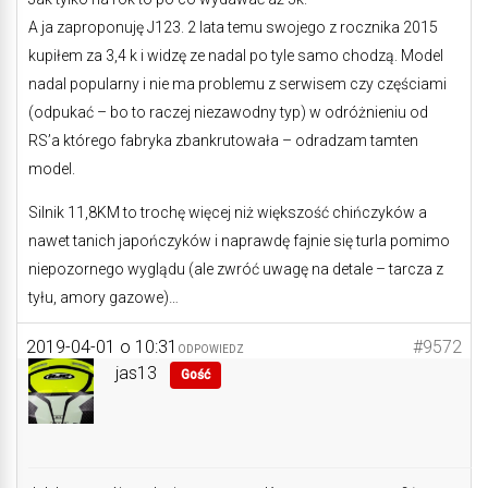
A ja zaproponuję J123. 2 lata temu swojego z rocznika 2015
kupiłem za 3,4 k i widzę ze nadal po tyle samo chodzą. Model
nadal popularny i nie ma problemu z serwisem czy częściami
(odpukać – bo to raczej niezawodny typ) w odróżnieniu od
RS’a którego fabryka zbankrutowała – odradzam tamten
model.
Silnik 11,8KM to trochę więcej niż większość chińczyków a
nawet tanich japończyków i naprawdę fajnie się turla pomimo
niepozornego wyglądu (ale zwróć uwagę na detale – tarcza z
tyłu, amory gazowe)…
2019-04-01 o 10:31
#9572
ODPOWIEDZ
jas13
Gość