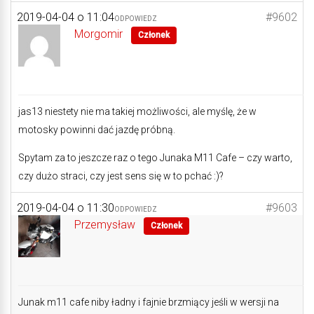
2019-04-04 o 11:04
#9602
ODPOWIEDZ
Morgomir
Członek
jas13 niestety nie ma takiej możliwości, ale myślę, że w
motosky powinni dać jazdę próbną.
Spytam za to jeszcze raz o tego Junaka M11 Cafe – czy warto,
czy dużo straci, czy jest sens się w to pchać :)?
2019-04-04 o 11:30
#9603
ODPOWIEDZ
Przemysław
Członek
Junak m11 cafe niby ładny i fajnie brzmiący jeśli w wersji na