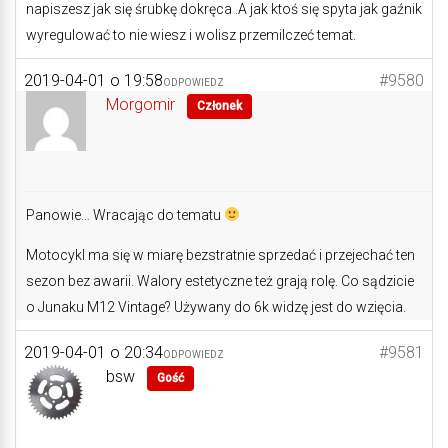
napiszesz jak się śrubkę dokręca .A jak ktoś się spyta jak gaźnik
wyregulować to nie wiesz i wolisz przemilczeć temat.
2019-04-01 o 19:58
#9580
ODPOWIEDZ
Morgomir
Członek
Panowie… Wracając do tematu
Motocykl ma się w miarę bezstratnie sprzedać i przejechać ten
sezon bez awarii. Walory estetyczne też grają rolę. Co sądzicie
o Junaku M12 Vintage? Używany do 6k widzę jest do wzięcia.
2019-04-01 o 20:34
#9581
ODPOWIEDZ
bsw
Gość