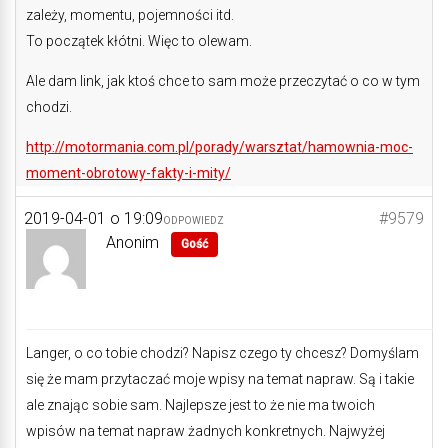
zależy, momentu, pojemności itd.
To początek kłótni. Więc to olewam.
Ale dam link, jak ktoś chce to sam może przeczytać o co w tym
chodzi.
http://motormania.com.pl/porady/warsztat/hamownia-moc-
moment-obrotowy-fakty-i-mity/
2019-04-01 o 19:09
#9579
ODPOWIEDZ
Anonim
Gość
Langer, o co tobie chodzi? Napisz czego ty chcesz? Domyślam
się że mam przytaczać moje wpisy na temat napraw. Są i takie
ale znając sobie sam. Najlepsze jest to że nie ma twoich
wpisów na temat napraw żadnych konkretnych. Najwyżej