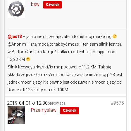
bsw
Członek
@jas13
– ja nic nie sprzedaję zatem to nie mój marketing
@Anonim – z tą mocą to tak być może – ten sam silnik jest też
w Barton Classic a tam już całkiem odjechali podając moc
12,23 KM
Silnik Keewaya rks/rkf/tx ma podawane 11,2 KM. Tak się
składa że jeździłem rks’em i odnoszę wrażenie że mój j123 jest
jednak mocniejszy. Na pewno jest odczuwalnie mocniejszy od
Rometa K125 który ma ok. 10KM.
2019-04-01 o 12:30
#9575
ODPOWIEDZ
Przemysław
Członek