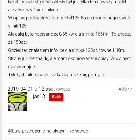
Na chińskich stronach wtedy był już tylko ten nowszy model
ale z tym właśnie silnikiem.
W opisie podawali że to model:zt125-8a co mogło sugerować
silnik 125.
Ale dalej było napisane że 8.65 kw dla silnika 166fml. To znaczy
że 150cc.
Gdzieś też znalazłem info. że dla silnika 125cc równe 11Km.
Strony już nie znajdę, ale mam skopiowane te opisy. W wolnym
czasie znajdę .
Tyle tych silników jest że każdy może się pomylić.
2019-04-01 o 12:55
#9577
ODPOWIEDZ
jas13
Gość
@bsw, przełożenie, na skrzyni i końcowe