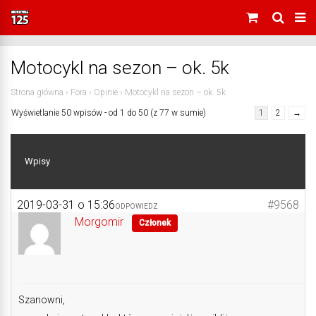
Motocykl na sezon – ok. 5k
Strona główna
›
Fora
›
Opinie
›
Motocykl na sezon – ok. 5k
Wyświetlanie 50 wpisów - od 1 do 50 (z 77 w sumie)
1
2
→
Wpisy
2019-03-31 o 15:36
#9568
ODPOWIEDZ
Morgomir
Członek
Szanowni,