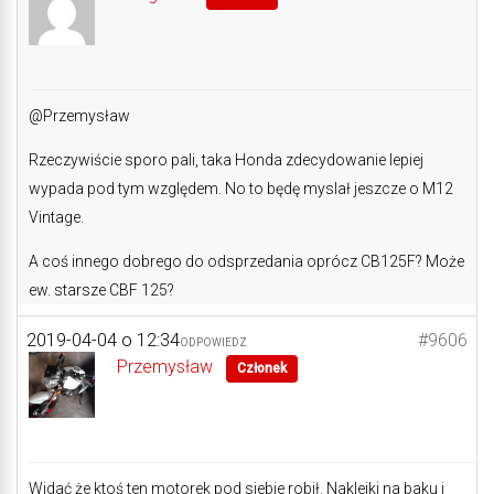
@Przemysław
Rzeczywiście sporo pali, taka Honda zdecydowanie lepiej
wypada pod tym względem. No to będę myslał jeszcze o M12
Vintage.
A coś innego dobrego do odsprzedania oprócz CB125F? Może
ew. starsze CBF 125?
2019-04-04 o 12:34
#9606
ODPOWIEDZ
Przemysław
Członek
Widać że ktoś ten motorek pod siebie robił. Naklejki na baku i