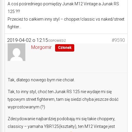
A coś pośredniego pomiędzy Junak M12 Vintage a Junak RS
125 ?!?
Przecież to całkiem inny styl – chopper/classic vs naked/street
fighter…
2019-04-02 o 12:15
#9590
ODPOWIEDZ
Morgomir
Członek
Tak, dlatego nowego bym nie chciał.
Tak, to inny styl, choć ten Junak RS 125 nie wydaje mi się
typowym street fighterem, tam się siedzi chyba jeszcze dość
wyprostowanym (?)
Zdecydowanie najbardziej podobają mi się takie choppery,
classicy – yamaha YBR125(kształty), ten M12 Vintage jest