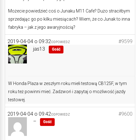
Możecie powiedzieć coś o Junaku M11 Cafe? Dużo straciłbym
sprzedając go po kilku miesiącach? Wiem, że co Junak to inna
fabryka – jak z jego awaryjnością?
2019-04-04 o 09:32
#9599
ODPOWIEDZ
jas13
Gość
W Honda Plaza w zeszłym roku mieli testową CB125F, w tym
roku też powinni mieć. Zadzwoń i zapytaj o możliwość jazdy
testowej.
2019-04-04 o 09:42
#9600
ODPOWIEDZ
–
Gość