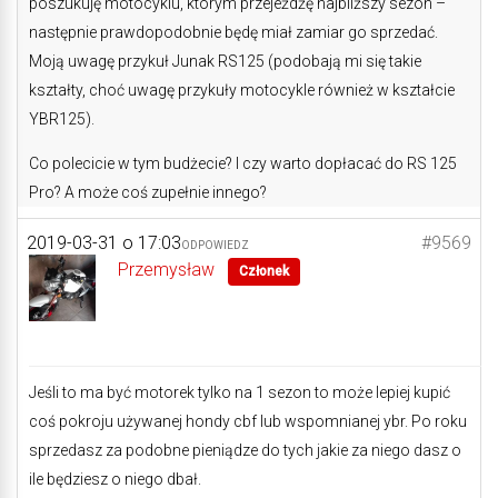
poszukuję motocyklu, którym przejeżdżę najbliższy sezon –
następnie prawdopodobnie będę miał zamiar go sprzedać.
Moją uwagę przykuł Junak RS125 (podobają mi się takie
kształty, choć uwagę przykuły motocykle również w kształcie
YBR125).
Co polecicie w tym budżecie? I czy warto dopłacać do RS 125
Pro? A może coś zupełnie innego?
2019-03-31 o 17:03
#9569
ODPOWIEDZ
Przemysław
Członek
Jeśli to ma być motorek tylko na 1 sezon to może lepiej kupić
coś pokroju używanej hondy cbf lub wspomnianej ybr. Po roku
sprzedasz za podobne pieniądze do tych jakie za niego dasz o
ile będziesz o niego dbał.