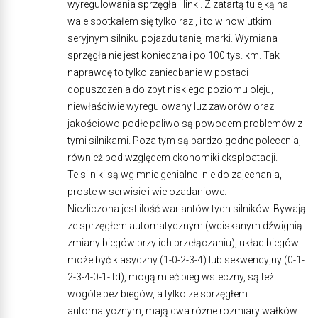
wyregulowania sprzęgła i linki. Z zatartą tulejką na
wale spotkałem się tylko raz , i to w nowiutkim
seryjnym silniku pojazdu taniej marki. Wymiana
sprzęgła nie jest konieczna i po 100 tys. km. Tak
naprawdę to tylko zaniedbanie w postaci
dopuszczenia do zbyt niskiego poziomu oleju,
niewłaściwie wyregulowany luz zaworów oraz
jakościowo podłe paliwo są powodem problemów z
tymi silnikami. Poza tym są bardzo godne polecenia,
również pod względem ekonomiki eksploatacji.
Te silniki są wg mnie genialne- nie do zajechania,
proste w serwisie i wielozadaniowe.
Niezliczona jest ilość wariantów tych silników. Bywają
ze sprzęgłem automatycznym (wciskanym dźwignią
zmiany biegów przy ich przełączaniu), układ biegów
może być klasyczny (1-0-2-3-4) lub sekwencyjny (0-1-
2-3-4-0-1-itd), mogą mieć bieg wsteczny, są też
wogóle bez biegów, a tylko ze sprzęgłem
automatycznym, mają dwa różne rozmiary wałków