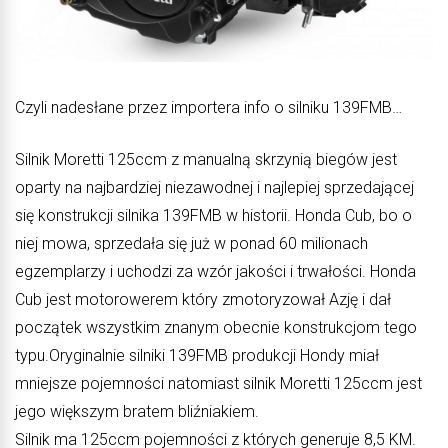
Czyli nadesłane przez importera info o silniku 139FMB…
Silnik Moretti 125ccm z manualną skrzynią biegów jest
oparty na najbardziej niezawodnej i najlepiej sprzedającej
się konstrukcji silnika 139FMB w historii. Honda Cub, bo o
niej mowa, sprzedała się już w ponad 60 milionach
egzemplarzy i uchodzi za wzór jakości i trwałości. Honda
Cub jest motorowerem który zmotoryzował Azję i dał
początek wszystkim znanym obecnie konstrukcjom tego
typu.Oryginalnie silniki 139FMB produkcji Hondy miał
mniejsze pojemności natomiast silnik Moretti 125ccm jest
jego większym bratem bliźniakiem.
Silnik ma 125ccm pojemności z których generuje 8,5 KM.