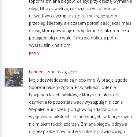
toporna zmiana biegów. Zalety: przy częstej wymianie
oleju, filtra powietrza, i szczęściu w trafieniu w
niewadliwy egzemplarz, potrafi nakręcić spory
przebieg. Niestety, ale czasem potrafi paść jakaś mała
część, która powoduje niezłą demolkę, jak np. tulejka
podająca olej do wału. Taka pierdółka, a potrafi
wysłać silnik na złom.
REPLY
Langer
2018-05-28, 22:35
Moje doświadczenia są nieco inne. Wibracje, zgoda.
Spore przebiegi- zgoda. Przy setkach, o ile nie
tysiącach takich silników, z którymi miałem do
czynienia to pozostałe wady występują nielicznie.
Wypalenie uszczelki pod głowicą zdarzało się
wyłącznie w silnikach tuningowanych, w fabrycznych
nie miałem takich zdarzeń. Zmiana biegów odbywa
się bez problemów pod warunkiem prawidłowego