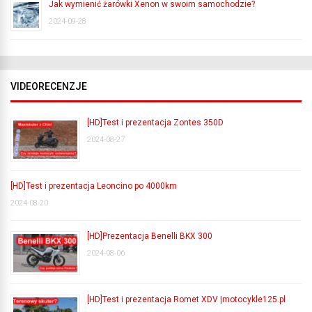
Jak wymienić żarówki Xenon w swoim samochodzie?
2024-09-28
VIDEORECENZJE
[HD]Test i prezentacja Zontes 350D
2024-08-27
[HD]Test i prezentacja Leoncino po 4000km
2024-08-20
[HD]Prezentacja Benelli BKX 300
2024-08-06
[HD]Test i prezentacja Romet XDV |motocykle125.pl