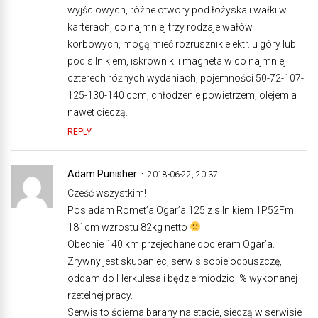
wyjściowych, różne otwory pod łożyska i wałki w
karterach, co najmniej trzy rodzaje wałów
korbowych, mogą mieć rozrusznik elektr. u góry lub
pod silnikiem, iskrowniki i magneta w co najmniej
czterech różnych wydaniach, pojemności 50-72-107-
125-130-140 ccm, chłodzenie powietrzem, olejem a
nawet cieczą.
REPLY
Adam Punisher
2018-06-22, 20:37
Cześć wszystkim!
Posiadam Romet’a Ogar’a 125 z silnikiem 1P52Fmi.
181cm wzrostu 82kg netto
Obecnie 140 km przejechane docieram Ogar’a.
Zrywny jest skubaniec, serwis sobie odpuszczę,
oddam do Herkulesa i będzie miodzio, % wykonanej
rzetelnej pracy.
Serwis to ściema barany na etacie, siedzą w serwisie