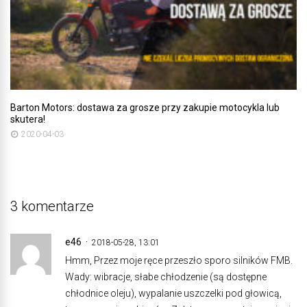
Barton Motors: dostawa za grosze przy zakupie motocykla lub
skutera!
2020-04-03
3 komentarze
e46
2018-05-28, 13:01
Hmm, Przez moje ręce przeszło sporo silników FMB.
Wady: wibracje, słabe chłodzenie (są dostępne
chłodnice oleju), wypalanie uszczelki pod głowicą,