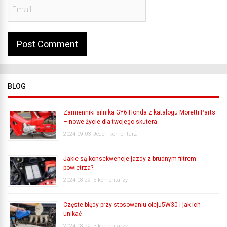
BLOG
Zamienniki silnika GY6 Honda z katalogu Moretti Parts
– nowe życie dla twojego skutera
2024-09-03
Jeden komentarz
Jakie są konsekwencje jazdy z brudnym filtrem
powietrza?
2024-08-29
5 komentarzy
Częste błędy przy stosowaniu oleju5W30 i jak ich
unikać
2024-08-29
3 komentarzy