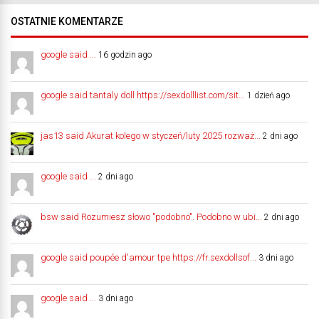
OSTATNIE KOMENTARZE
google said ...
16 godzin ago
google said tantaly doll https://sexdolllist.com/sit...
1 dzień ago
jas13 said Akurat kolego w styczeń/luty 2025 rozważ...
2 dni ago
google said ...
2 dni ago
bsw said Rozumiesz słowo "podobno". Podobno w ubi...
2 dni ago
google said poupée d'amour tpe https://fr.sexdollsof...
3 dni ago
google said ...
3 dni ago