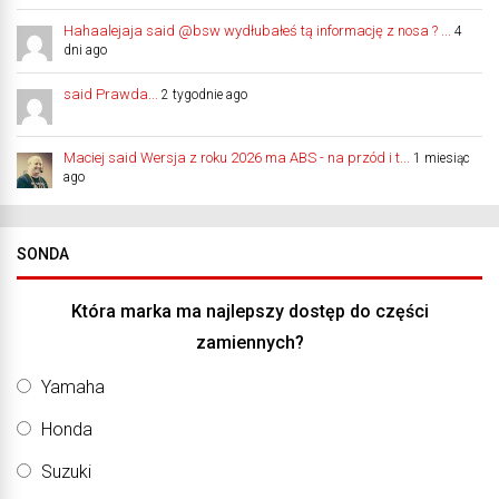
Hahaalejaja said @bsw wydłubałeś tą informację z nosa ? ...
4
dni ago
said Prawda...
2 tygodnie ago
Maciej said Wersja z roku 2026 ma ABS - na przód i t...
1 miesiąc
ago
SONDA
Która marka ma najlepszy dostęp do części
zamiennych?
Yamaha
Honda
Suzuki