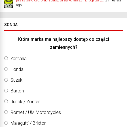
jas13 said cyt."plac zdasz prawko masz". Drogi Sa z...
2 miesiące
ago
SONDA
Która marka ma najlepszy dostęp do części
zamiennych?
Yamaha
Honda
Suzuki
Barton
Junak / Zontes
Romet / UM Motorcycles
Malagutti / Brixton