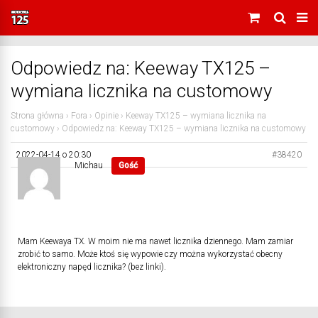
Odpowiedz na: Keeway TX125 –
wymiana licznika na customowy
Strona główna
›
Fora
›
Opinie
›
Keeway TX125 – wymiana licznika na
customowy
›
Odpowiedz na: Keeway TX125 – wymiana licznika na customowy
2022-04-14 o 20:30
#38420
Michau
Gość
Mam Keewaya TX. W moim nie ma nawet licznika dziennego. Mam zamiar
zrobić to samo. Może ktoś się wypowie czy można wykorzystać obecny
elektroniczny napęd licznika? (bez linki).