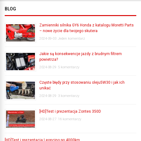
BLOG
Zamienniki silnika GY6 Honda z katalogu Moretti Parts
– nowe życie dla twojego skutera
2024-09-03
Jeden komentarz
Jakie są konsekwencje jazdy z brudnym filtrem
powietrza?
2024-08-29
5 komentarzy
Częste błędy przy stosowaniu oleju5W30 i jak ich
unikać
2024-08-29
3 komentarzy
[HD]Test i prezentacja Zontes 350D
2024-08-27
16 komentarzy
[HD]Test i prezentacja Leoncino po 4000km