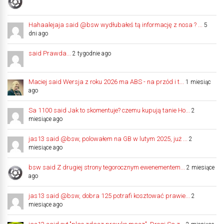
Hahaalejaja said @bsw wydłubałeś tą informację z nosa ? ...
5
dni ago
said Prawda...
2 tygodnie ago
Maciej said Wersja z roku 2026 ma ABS - na przód i t...
1 miesiąc
ago
Sa 1100 said Jak to skomentuje? czemu kupują tanie Ho...
2
miesiące ago
jas13 said @bsw, polowałem na GB w lutym 2025, już ...
2
miesiące ago
bsw said Z drugiej strony tegorocznym ewenementem...
2 miesiące
ago
jas13 said @bsw, dobra 125 potrafi kosztować prawie...
2
miesiące ago