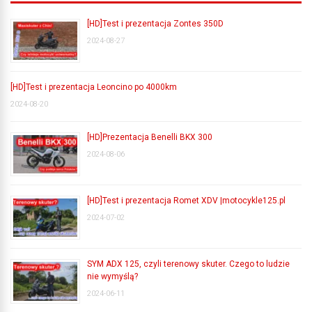
[HD]Test i prezentacja Zontes 350D
2024-08-27
[HD]Test i prezentacja Leoncino po 4000km
2024-08-20
[HD]Prezentacja Benelli BKX 300
2024-08-06
[HD]Test i prezentacja Romet XDV |motocykle125.pl
2024-07-02
SYM ADX 125, czyli terenowy skuter. Czego to ludzie
nie wymyślą?
2024-06-11