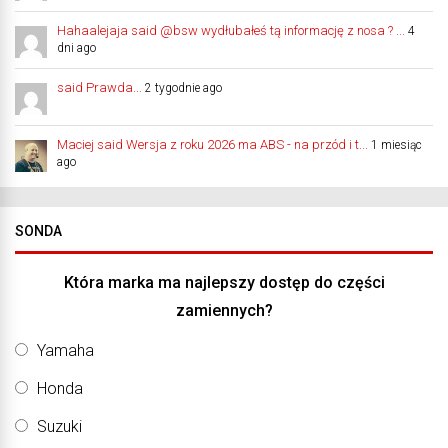
Hahaalejaja said @bsw wydłubałeś tą informację z nosa ? ...
4
dni ago
said Prawda...
2 tygodnie ago
Maciej said Wersja z roku 2026 ma ABS - na przód i t...
1 miesiąc
ago
SONDA
Która marka ma najlepszy dostęp do części
zamiennych?
Yamaha
Honda
Suzuki