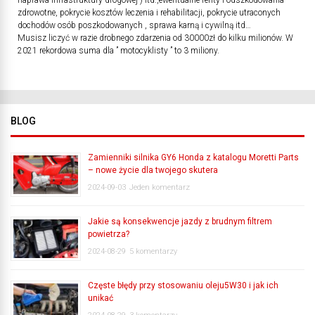
naprawa infrastruktury drogowej ) itd.,ewentualne renty i odszkodowania
zdrowotne, pokrycie kosztów leczenia i rehabilitacji, pokrycie utraconych
dochodów osób poszkodowanych , sprawa karną i cywilną itd…
Musisz liczyć w razie drobnego zdarzenia od 30000zł do kilku milionów. W
2021 rekordowa suma dla ” motocyklisty ” to 3 miliony.
BLOG
Zamienniki silnika GY6 Honda z katalogu Moretti Parts
– nowe życie dla twojego skutera
2024-09-03
Jeden komentarz
Jakie są konsekwencje jazdy z brudnym filtrem
powietrza?
2024-08-29
5 komentarzy
Częste błędy przy stosowaniu oleju5W30 i jak ich
unikać