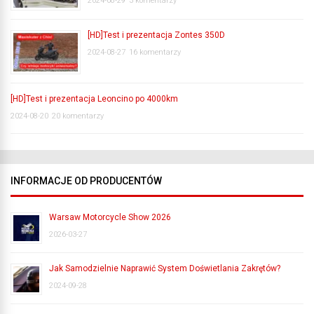
2024-08-29
3 komentarzy
[HD]Test i prezentacja Zontes 350D
2024-08-27
16 komentarzy
[HD]Test i prezentacja Leoncino po 4000km
2024-08-20
20 komentarzy
INFORMACJE OD PRODUCENTÓW
Warsaw Motorcycle Show 2026
2026-03-27
Jak Samodzielnie Naprawić System Doświetlania Zakrętów?
2024-09-28