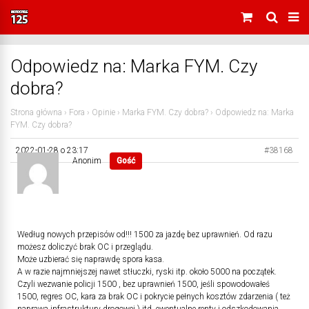
Odpowiedz na: Marka FYM. Czy
dobra?
Strona główna
›
Fora
›
Opinie
›
Marka FYM. Czy dobra?
›
Odpowiedz na: Marka
FYM. Czy dobra?
2022-01-28 o 23:17
#38168
Anonim
Gość
Według nowych przepisów od!!! 1500 za jazdę bez uprawnień. Od razu
możesz doliczyć brak OC i przeglądu.
Może uzbierać się naprawdę spora kasa.
A w razie najmniejszej nawet stłuczki, ryski itp. około 5000 na początek.
Czyli wezwanie policji 1500 , bez uprawnień 1500, jeśli spowodowałeś
1500, regres OC, kara za brak OC i pokrycie pełnych kosztów zdarzenia ( też