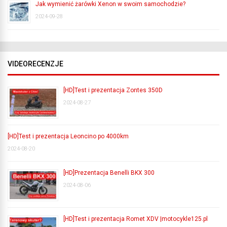
Jak wymienić żarówki Xenon w swoim samochodzie?
2024-09-28
VIDEORECENZJE
[HD]Test i prezentacja Zontes 350D
2024-08-27
[HD]Test i prezentacja Leoncino po 4000km
2024-08-20
[HD]Prezentacja Benelli BKX 300
2024-08-06
[HD]Test i prezentacja Romet XDV |motocykle125.pl