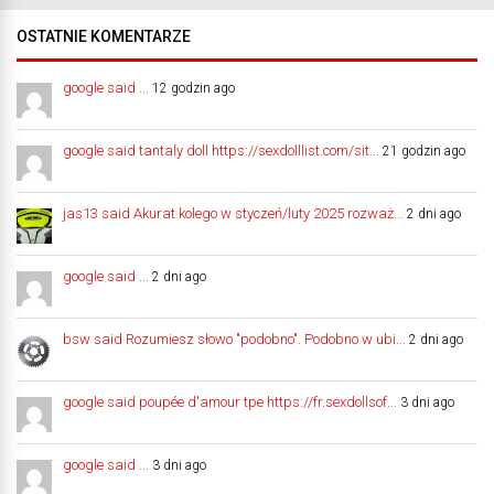
OSTATNIE KOMENTARZE
google said ...
12 godzin ago
google said tantaly doll https://sexdolllist.com/sit...
21 godzin ago
jas13 said Akurat kolego w styczeń/luty 2025 rozważ...
2 dni ago
google said ...
2 dni ago
bsw said Rozumiesz słowo "podobno". Podobno w ubi...
2 dni ago
google said poupée d'amour tpe https://fr.sexdollsof...
3 dni ago
google said ...
3 dni ago