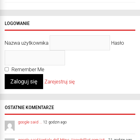
LOGOWANIE
Nazwa użytkownika
Hasło
Remember Me
Zarejestruj się
OSTATNIE KOMENTARZE
google said ...
12 godzin ago
google said tantaly doll https://sexdolllist.com/sit...