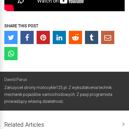
SHARE THIS POST
Dawid Parus
Założyciel strony motocykle125.pl. Z wykształcenia technik
mechanik pojazdów samochodowych. Z pasji programista
prowadzący własną działalność.
Related Articles