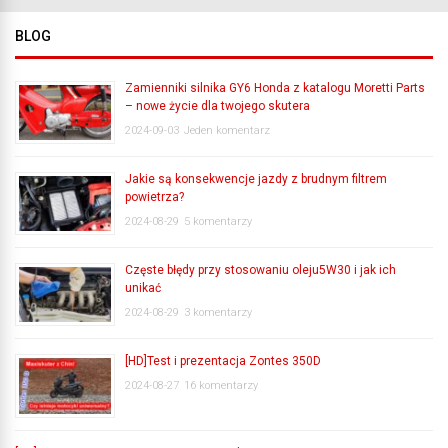
BLOG
Zamienniki silnika GY6 Honda z katalogu Moretti Parts
– nowe życie dla twojego skutera
2024-09-03
Jeden komentarz
Jakie są konsekwencje jazdy z brudnym filtrem
powietrza?
2024-08-29
5 komentarzy
Częste błędy przy stosowaniu oleju5W30 i jak ich
unikać
2024-08-29
3 komentarzy
[HD]Test i prezentacja Zontes 350D
2024-08-27
16 komentarzy