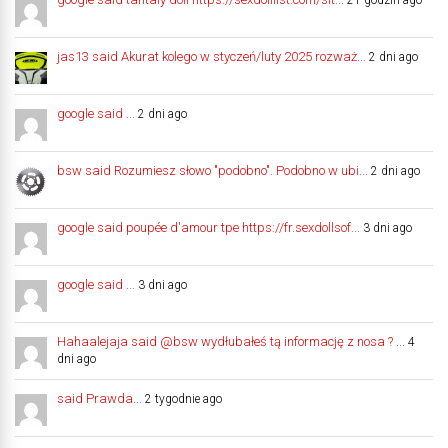
21 godzin ago
jas13 said Akurat kolego w styczeń/luty 2025 rozważ...
2 dni ago
google said ...
2 dni ago
bsw said Rozumiesz słowo "podobno". Podobno w ubi...
2 dni ago
google said poupée d'amour tpe https://fr.sexdollsof...
3 dni ago
google said ...
3 dni ago
Hahaalejaja said @bsw wydłubałeś tą informację z nosa ? ...
4
dni ago
said Prawda...
2 tygodnie ago