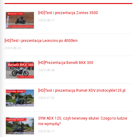
[HD]Test i prezentacja Zontes 350D
2024-08-27
[HD]Test i prezentacja Leoncino po 4000km
2024-08-20
[HD]Prezentacja Benelli BKX 300
2024-08-06
[HD]Test i prezentacja Romet XDV |motocykle125.pl
2024-07-02
SYM ADX 125, czyli terenowy skuter. Czego to ludzie
nie wymyślą?
2024-06-11