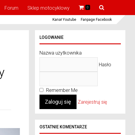
Forum
Sklep motocyklowy
0
Kanał Youtube
Fanpage Facebook
LOGOWANIE
Nazwa użytkownika
ć
Hasło
y
Remember Me
Zarejestruj się
OSTATNIE KOMENTARZE