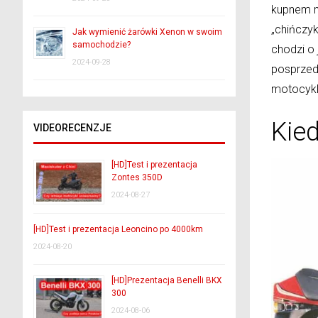
kupnem m
„chińczyk
Jak wymienić żarówki Xenon w swoim
samochodzie?
chodzi o 
2024-09-28
posprzeda
motocykl
Kied
VIDEORECENZJE
[HD]Test i prezentacja
Zontes 350D
2024-08-27
[HD]Test i prezentacja Leoncino po 4000km
2024-08-20
[HD]Prezentacja Benelli BKX
300
2024-08-06