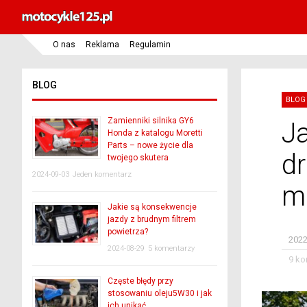
O nas
Reklama
Regulamin
BLOG
BLOG
Zamienniki silnika GY6
J
Honda z katalogu Moretti
Parts – nowe życie dla
dr
twojego skutera
2024-09-03
Jeden komentarz
m
Jakie są konsekwencje
jazdy z brudnym filtrem
powietrza?
2022
2024-08-29
5 komentarzy
9 ko
Częste błędy przy
stosowaniu oleju5W30 i jak
ich unikać