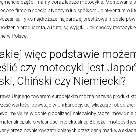
gmencie części, mamy coraz lepsze motocykle. Montowanie t
zlecone firmom specjalistycznym lub spółkom Joint-venture o k
cześniej. Tylko najdroższe, najbardziej prestiżowe modele pow
hodzenia producenta, a i tutaj są wyjątki. Jak choćby motocykle
ne w Polsce.
jakiej więc podstawie może
ślić czy motocykl jest Japoń
ki, Chiński czy Niemiecki?
rawa Unijnego towarem europejskim można nazwać produkt kt
zęść wartości powstaje w Uni Europejskiej,wliczając robociznę. 
wo, myślę że w dobie globalizacji należałoby raczej mówić nie 
materialnej, ale o własności intelektualnej. Bo jeżeli motocykl jes
wany przez inżynierów zatrudnianych przez daną markę, a skład