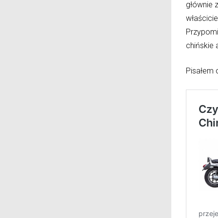
głównie 
właścici
Przypomi
chińskie 
Pisałem o