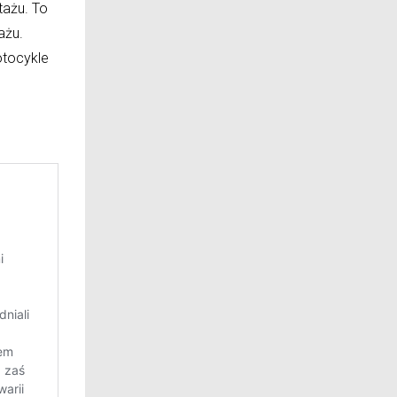
tażu. To
ażu.
otocykle