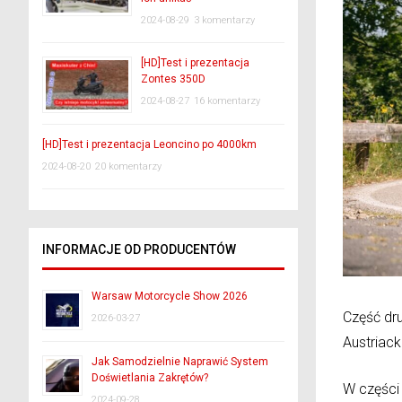
2024-08-29
3 komentarzy
[HD]Test i prezentacja
Zontes 350D
2024-08-27
16 komentarzy
[HD]Test i prezentacja Leoncino po 4000km
2024-08-20
20 komentarzy
INFORMACJE OD PRODUCENTÓW
Warsaw Motorcycle Show 2026
Część dr
2026-03-27
Austriack
Jak Samodzielnie Naprawić System
Doświetlania Zakrętów?
W części
2024-09-28