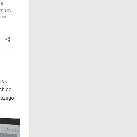
arek
ych do
naszego