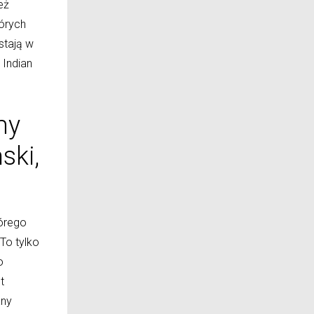
eż
tórych
stają w
 Indian
my
ski,
órego
To tylko
o
t
any