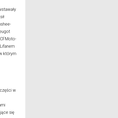
owstawały
sił
nshee-
Peugot
, CFMoto-
 Lifanem
 w którym
 części w
ami
jące się