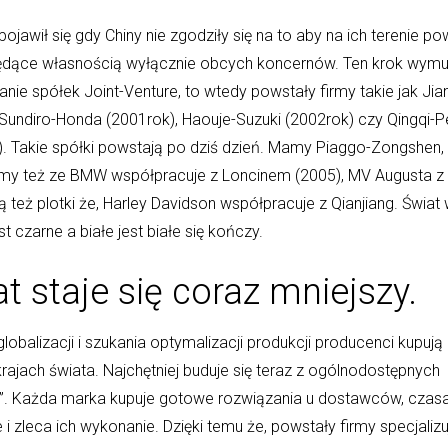
ojawił się gdy Chiny nie zgodziły się na to aby na ich terenie p
będące własnością wyłącznie obcych koncernów. Ten krok wymu
ie spółek Joint-Venture, to wtedy powstały firmy takie jak Jia
Sundiro-Honda (2001rok), Haouje-Suzuki (2002rok) czy Qingqi-
). Takie spółki powstają po dziś dzień. Mamy Piaggo-Zongshen
my też ze BMW współpracuje z Loncinem (2005), MV Augusta z
ą też plotki że, Harley Davidson współpracuje z Qianjiang. Świat
st czarne a białe jest białe się kończy.
t staje się coraz mniejszy.
lobalizacji i szukania optymalizacji produkcji producenci kupują
rajach świata. Najchętniej buduje się teraz z ogólnodostępnych
”. Każda marka kupuje gotowe rozwiązania u dostawców, czas
e i zleca ich wykonanie. Dzięki temu że, powstały firmy specjalizu