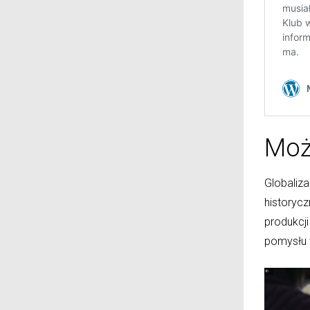
Moż
Globaliz
historyc
produkcj
pomysłu t