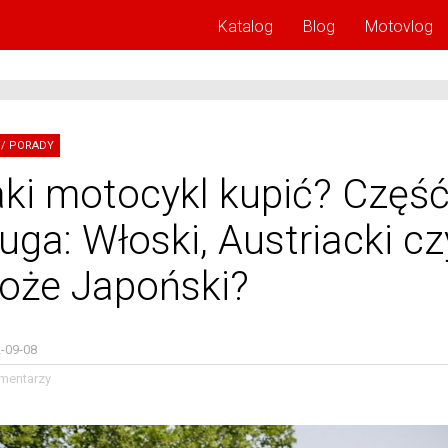
Katalog
Blog
Motovlog
/
PORADY
aki motocykl kupić? Częś
uga: Włoski, Austriacki cz
oże Japoński?
-09-08
mentarzy