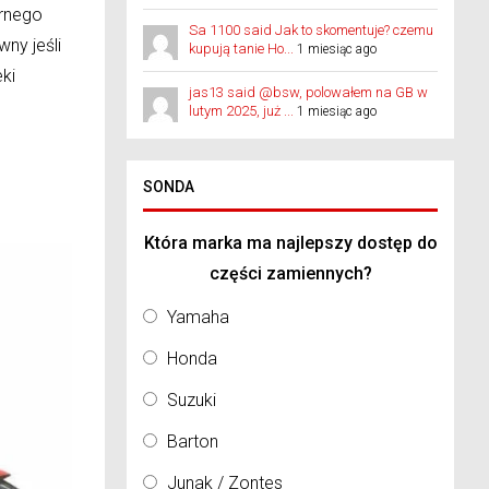
arnego
Sa 1100 said Jak to skomentuje? czemu
ny jeśli
kupują tanie Ho...
1 miesiąc ago
ki
jas13 said @bsw, polowałem na GB w
lutym 2025, już ...
1 miesiąc ago
SONDA
Która marka ma najlepszy dostęp do
części zamiennych?
Yamaha
Honda
Suzuki
Barton
Junak / Zontes