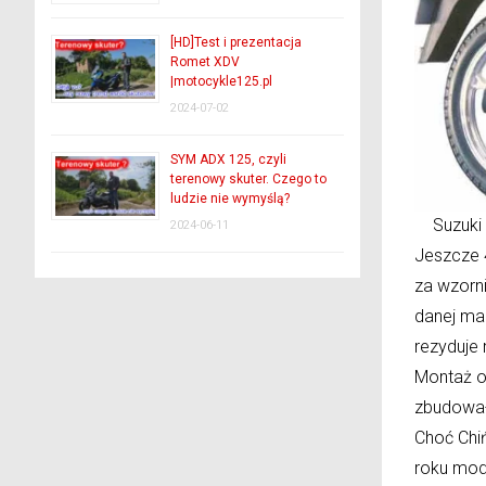
[HD]Test i prezentacja
Romet XDV
|motocykle125.pl
2024-07-02
SYM ADX 125, czyli
terenowy skuter. Czego to
ludzie nie wymyślą?
Suzuki
2024-06-11
Jeszcze 
za wzorn
danej ma
rezyduje 
Montaż o
zbudowały
Choć Chi
roku mod