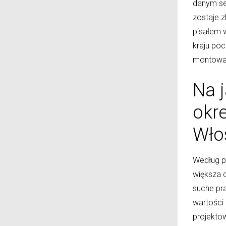
danym se
zostaje 
pisałem w
kraju poc
montowa
Na 
okre
Włos
Według p
większa c
suche pra
wartości 
projekto