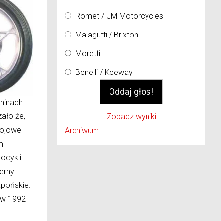
Romet / UM Motorcycles
Malagutti / Brixton
Moretti
Benelli / Keeway
hinach.
ało że,
Zobacz wyniki
wojowe
Archiwum
m
ocykli.
erny
apońskie.
a w 1992