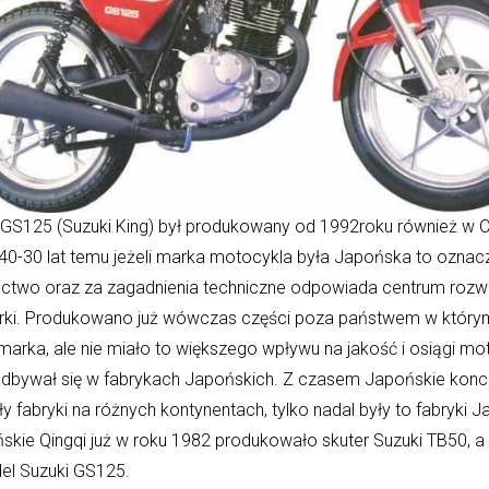
 GS125 (Suzuki King) był produkowany od 1992roku również w C
40-30 lat temu jeżeli marka motocykla była Japońska to oznacz
ictwo oraz za zagadnienia techniczne odpowiada centrum roz
rki. Produkowano już wówczas części poza państwem w który
marka, ale nie miało to większego wpływu na jakość i osiągi mot
dbywał się w fabrykach Japońskich. Z czasem Japońskie konc
 fabryki na różnych kontynentach, tylko nadal były to fabryki J
ńskie Qingqi już w roku 1982 produkowało skuter Suzuki TB50, 
el Suzuki GS125.