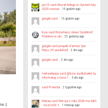
jas13 said Akurat kolego w styczeń/luty
2025 rozważ...
15 godzin ago
google said ...
15 godzin ago
bsw said Rozumiesz słowo "podobno".
Podobno w ubi...
22 godziny ago
google said poupée d'amour tpe
https://fr.sexdollsof...
2 dni ago
google said ...
2 dni ago
Hahaalejaja said @bsw wydłubałeś tą
informację z nosa ? ...
3 dni ago
said Prawda...
2 tygodnie ago
Maciej said Wersja z roku 2026 ma ABS
ne z
- na przód i t...
1 miesiąc ago