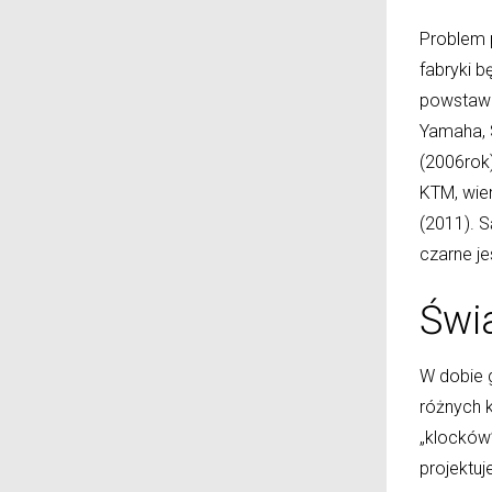
Problem p
fabryki 
powstawan
Yamaha, 
(2006rok
KTM, wie
(2011). S
czarne je
Świa
W dobie g
różnych k
„klocków
projektuj