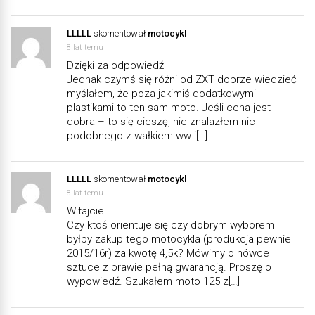
LLLLL
skomentował
motocykl
8 lat temu
Dzięki za odpowiedź
Jednak czymś się różni od ZXT dobrze wiedzieć
myślałem, że poza jakimiś dodatkowymi
plastikami to ten sam moto. Jeśli cena jest
dobra – to się cieszę, nie znalazłem nic
podobnego z wałkiem ww i[…]
LLLLL
skomentował
motocykl
8 lat temu
Witajcie
Czy ktoś orientuje się czy dobrym wyborem
byłby zakup tego motocykla (produkcja pewnie
2015/16r) za kwotę 4,5k? Mówimy o nówce
sztuce z prawie pełną gwarancją. Proszę o
wypowiedź. Szukałem moto 125 z[…]