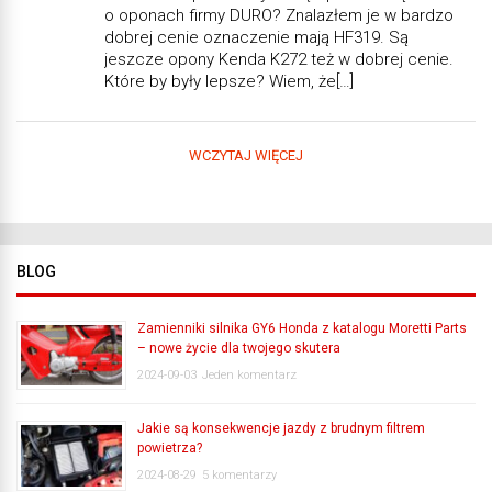
o oponach firmy DURO? Znalazłem je w bardzo
dobrej cenie oznaczenie mają HF319. Są
jeszcze opony Kenda K272 też w dobrej cenie.
Które by były lepsze? Wiem, że[…]
WCZYTAJ WIĘCEJ
BLOG
Zamienniki silnika GY6 Honda z katalogu Moretti Parts
– nowe życie dla twojego skutera
2024-09-03
Jeden komentarz
Jakie są konsekwencje jazdy z brudnym filtrem
powietrza?
2024-08-29
5 komentarzy