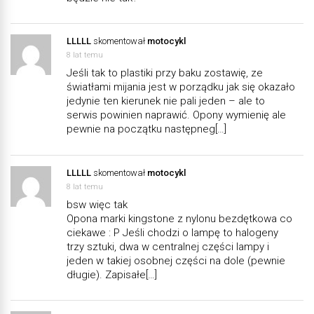
LLLLL
skomentował
motocykl
8 lat temu
Jeśli tak to plastiki przy baku zostawię, ze
światłami mijania jest w porządku jak się okazało
jedynie ten kierunek nie pali jeden – ale to
serwis powinien naprawić. Opony wymienię ale
pewnie na początku następneg[…]
LLLLL
skomentował
motocykl
8 lat temu
bsw więc tak
Opona marki kingstone z nylonu bezdętkowa co
ciekawe : P Jeśli chodzi o lampę to halogeny
trzy sztuki, dwa w centralnej części lampy i
jeden w takiej osobnej części na dole (pewnie
długie). Zapisałe[…]