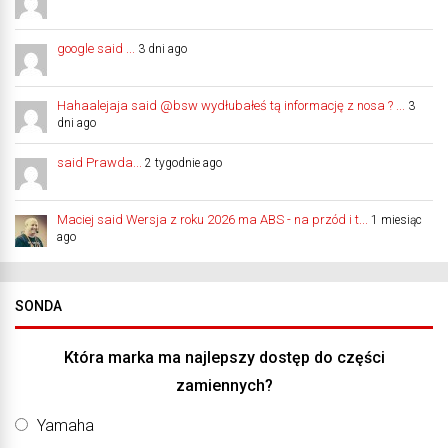
google said ...
3 dni ago
Hahaalejaja said @bsw wydłubałeś tą informację z nosa ? ...
3
dni ago
said Prawda...
2 tygodnie ago
Maciej said Wersja z roku 2026 ma ABS - na przód i t...
1 miesiąc
ago
SONDA
Która marka ma najlepszy dostęp do części
zamiennych?
Yamaha