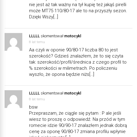
nie jest aż tak ważny na tył kupię też jakąś pirelli
może MT75 110/80-17 ale to na przyszły sezon.
Dzięki Wszy[…]
LLLLL
skomentował
motocykl
8 lat temu
Aa czyli w oponie 90/80-17 liczba 80 to jest
szerokość? Gdzieś znalazłem, że to się czyta
tak: szerokość/profil/średnica z czego profil to
% szerokości w milimetrach. Po policzeniu
wyszło, że opona będzie niżs[…]
LLLLL
skomentował
motocykl
8 lat temu
bsw
Przepraszam, że ciągle się pytam : P ale jeśli
wiesz to proszę o odpowiedź. Na przód w tym
romecie idzie 90/90-17 znalazłem jednak dobrą
cenę za oponę 90/80-17 zmiana profilu wpłynie