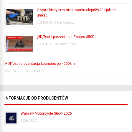
Częste błędy przy stosowaniu oleju5W30 i jak ich
unikać
2024-08-29
3 komentarzy
[HD]Test i prezentacja Zontes 350D
2024-08-27
16 komentarzy
[HD]Test i prezentacja Leoncino po 4000km
2024-08-20
20 komentarzy
INFORMACJE OD PRODUCENTÓW
Warsaw Motorcycle Show 2026
2026-03-27