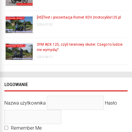
[HD]Test i prezentacja Romet XDV |motocykle125.pl
2024-07-02
SYM ADX 125, czyli terenowy skuter. Czego to ludzie
nie wymyślą?
2024-06-11
LOGOWANIE
Nazwa użytkownika
Hasło
Remember Me