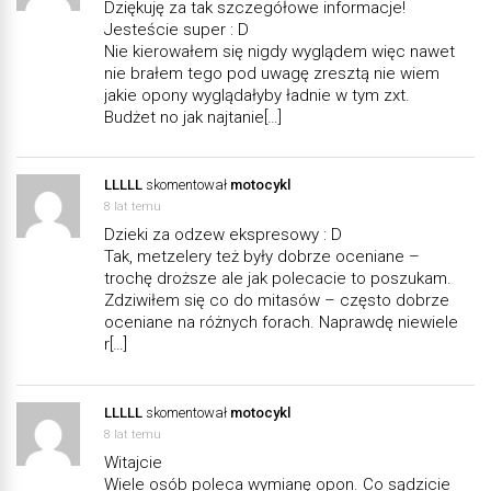
Dziękuję za tak szczegółowe informacje!
Jesteście super : D
Nie kierowałem się nigdy wyglądem więc nawet
nie brałem tego pod uwagę zresztą nie wiem
jakie opony wyglądałyby ładnie w tym zxt.
Budżet no jak najtanie[…]
LLLLL
skomentował
motocykl
8 lat temu
Dzieki za odzew ekspresowy : D
Tak, metzelery też były dobrze oceniane –
trochę droższe ale jak polecacie to poszukam.
Zdziwiłem się co do mitasów – często dobrze
oceniane na różnych forach. Naprawdę niewiele
r[…]
LLLLL
skomentował
motocykl
8 lat temu
Witajcie
Wiele osób poleca wymianę opon. Co sądzicie