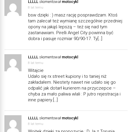
LLLLL
skomentował
motocykl
8 lat temu
bsw dzięki : ) masz rację posprawdzam. Ktoś
tam zalecał też wymianę szczególnie przedniej
opony na jakąś lepszą – też się nad tym
zastanawiam. Pirelli Angel City powinna być
dobra i pasuje rozmiar 90/90-17. Ty[…]
LLLLL
skomentował
motocykl
8 lat temu
Witajcie
Udało się rx street kupiony i to taniej niż
zakładałem. Niestety nawet nie udało się go
odpalić jak dotarł kurierem na przyczepce –
chyba za mało paliwa wlali : P jutro rejestracja i
inne papiery.[…]
LLLLL
skomentował
motocykl
8 lat temu
Wojtek dzięki za propozycję : D Ja z Torunia