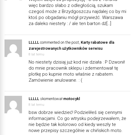
więc bardzo słabo z odległością, szukam
czegoś może z Brzydgoszczu najdalej co by mi
ktoś po obgadaniu mógł przywieźć. Warszawa
za daleko niestety : / ale ten barton dź[…]
LLLLL
commented on the post,
Karty rabatowe dla
zarejestrowanych użytkowników serwisu
8 lat temu
No niestety dzisiaj już kod nie działa : P Dzwonił
do mnie pracownik sklepu i zdementował tę
plotkę po kupnie moto właśnie z rabatem.
Zamówienie anulowane. : (
LLLLL
skomentował
motocykl
8 lat temu
bsw dobrze wiedzieć! Podzieliłeś się cennymi
informacjami. Co go wtrysku podejrzewałem, że
nie będzie tak kolorowo od kiedy weszły te
nowe przepisy szczególnie w chińskich moto.