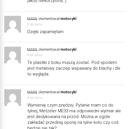
jakoś niekorzystni[…]
LLLLL
skomentował
motocykl
8 lat temu
Dzięki zapamiętam
LLLLL
skomentował
motocykl
8 lat temu
Te plastiki z boku muszą zostać. Pod spodem
jest metalowy zaczep wspawany do blachy i źle
to wygląda.
LLLLL
skomentował
motocykl
8 lat temu
Wymienię czym prędzej. Pytanie mam co do
tylnej, Metzeler ME33 ma odpowiedni wymiar ale
jest dedykowana na przód. Można w ogóle
zakładać przednią oponę na tylne koło czy coś
będzie nie tak?