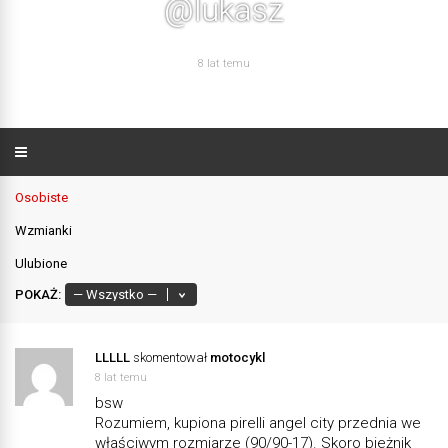
@lukasz
8 lat temu
Osobiste
Wzmianki
Ulubione
POKAŻ:
LLLLL
skomentował
motocykl
8 lat temu
bsw
Rozumiem, kupiona pirelli angel city przednia we
właściwym rozmiarze (90/90-17). Skoro bieżnik