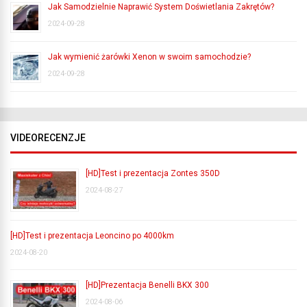
Jak Samodzielnie Naprawić System Doświetlania Zakrętów?
2024-09-28
Jak wymienić żarówki Xenon w swoim samochodzie?
2024-09-28
VIDEORECENZJE
[HD]Test i prezentacja Zontes 350D
2024-08-27
[HD]Test i prezentacja Leoncino po 4000km
2024-08-20
[HD]Prezentacja Benelli BKX 300
2024-08-06