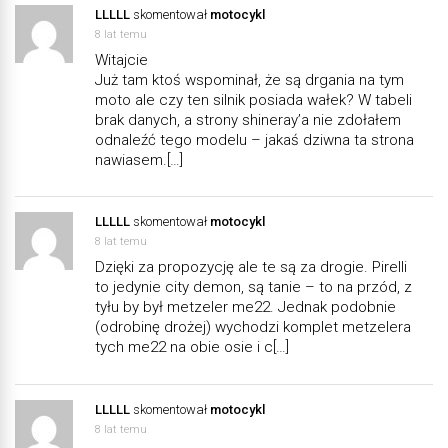
LLLLL
skomentował
motocykl
8 lat temu
Witajcie
Już tam ktoś wspominał, że są drgania na tym
moto ale czy ten silnik posiada wałek? W tabeli
brak danych, a strony shineray’a nie zdołałem
odnaleźć tego modelu – jakaś dziwna ta strona
nawiasem.[…]
LLLLL
skomentował
motocykl
8 lat temu
Dzięki za propozycję ale te są za drogie. Pirelli
to jedynie city demon, są tanie – to na przód, z
tyłu by był metzeler me22. Jednak podobnie
(odrobinę drożej) wychodzi komplet metzelera
tych me22 na obie osie i c[…]
LLLLL
skomentował
motocykl
8 lat temu