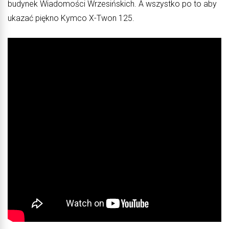
budynek Wiadomości Wrzesińskich. A wszystko po to aby
ukazać piękno Kymco X-Twon 125.