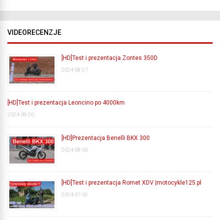
VIDEORECENZJE
[HD]Test i prezentacja Zontes 350D
2024-08-27
[HD]Test i prezentacja Leoncino po 4000km
2024-08-20
[HD]Prezentacja Benelli BKX 300
2024-08-06
[HD]Test i prezentacja Romet XDV |motocykle125.pl
2024-07-02