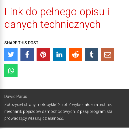
Link do pełnego opisu i
danych technicznych
SHARE THIS POST
Dawid Parus
Założyciel strony motocykle125.pl. Z wykształcenia technik
mechanik pojazdów samochodowych. Z pasji programista
prowadzący własną działalność.