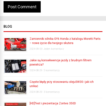
BLOG
Zamienniki silnika GY6 Honda z katalogu Moretti Parts
– nowe życie dla twojego skutera
2024-09-03
Jeden komentarz
Jakie są konsekwencje jazdy z brudnym filtrem
powietrza?
2024-08-29
5 komentarzy
Częste błędy przy stosowaniu oleju5W30 i jak ich
unikać
2024-08-29
3 komentarzy
[HD]Test i prezentacja Zontes 350D