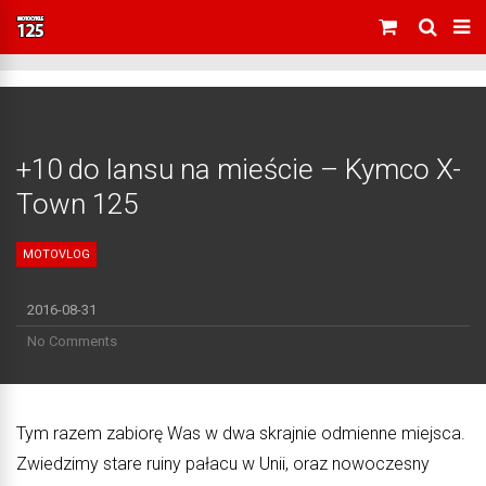
+10 do lansu na mieście – Kymco X-
Town 125
MOTOVLOG
2016-08-31
No Comments
Tym razem zabiorę Was w dwa skrajnie odmienne miejsca.
Zwiedzimy stare ruiny pałacu w Unii, oraz nowoczesny