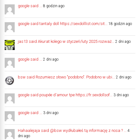
google said ...
8 godzin ago
google said tantaly doll https://sexdolllist.com/sit...
18 godzin ago
jas13 said Akurat kolego w styczeń/luty 2025 rozważ...
2 dni ago
google said ...
2 dni ago
bsw said Rozumiesz słowo "podobno". Podobno w ubi...
2 dni ago
google said poupée d'amour tpe https://fr.sexdollsof...
3 dni ago
google said ...
3 dni ago
Hahaalejaja said @bsw wydłubałeś tą informację z nosa ? ...
4
dni ago